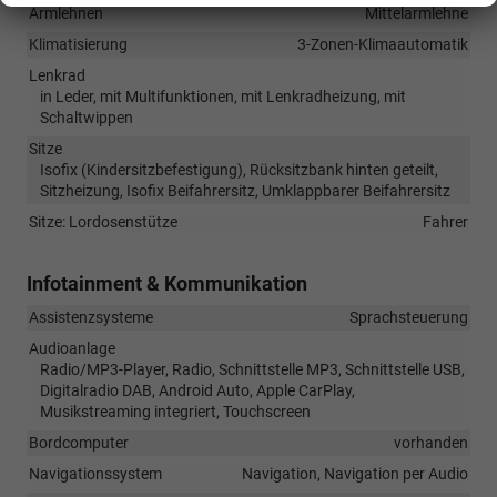
Armlehnen
Mittelarmlehne
Klimatisierung
3-Zonen-Klimaautomatik
Lenkrad
in Leder, mit Multifunktionen, mit Lenkradheizung, mit
Schaltwippen
Sitze
Isofix (Kindersitzbefestigung), Rücksitzbank hinten geteilt,
Sitzheizung, Isofix Beifahrersitz, Umklappbarer Beifahrersitz
Sitze: Lordosenstütze
Fahrer
Infotainment & Kommunikation
Assistenzsysteme
Sprachsteuerung
Audioanlage
Radio/MP3-Player, Radio, Schnittstelle MP3, Schnittstelle USB,
Digitalradio DAB, Android Auto, Apple CarPlay,
Musikstreaming integriert, Touchscreen
Bordcomputer
vorhanden
Navigationssystem
Navigation, Navigation per Audio