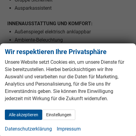
Ausparkassistent
INNENAUSSTATTUNG UND KOMFORT:
Außenspiegel elektrisch anklappbar
Ambiente-Beleuchtung
Elektr. Lendenwirbelstützen vorne
Wir respektieren Ihre Privatsphäre
Multifunktionslenkrad
Unsere Website setzt Cookies ein, um unsere Dienste für
Schaltwippen am Lenkrad
Sie bereitzustellen. Hierbei berücksichtigen wir Ihre
Gruppe Innenausstattung und Komfort
Auswahl und verarbeiten nur die Daten für Marketing,
Analytics und Personalisierung, für die Sie uns Ihr
EXTRAS:
Einverständnis geben. Sie können Ihre Einwilligung
LM-Felgen
jederzeit mit Wirkung für die Zukunft widerrufen.
Licht- und Sichtpaket
Alle akzeptieren
Einstellungen
Innen
Datenschutzerklärung
Impressum
Ambiente-Beleuchtung
vorhanden