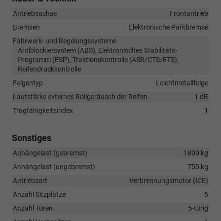
Antriebsachse
Frontantrieb
Bremsen
Elektronische Parkbremse
Fahrwerk- und Regelungssysteme
Antiblockiersystem (ABS), Elektronisches Stabilitäts-
Programm (ESP), Traktionskontrolle (ASR/CTS/ETS),
Reifendruckkontrolle
Felgentyp
Leichtmetallfelge
Lautstärke externes Rollgeräusch der Reifen
1 dB
Tragfähigkeitsindex
1
Sonstiges
Anhängelast (gebremst)
1800 kg
Anhängelast (ungebremst)
750 kg
Antriebsart
Verbrennungsmotor (ICE)
Anzahl Sitzplätze
5
Anzahl Türen
5-türig