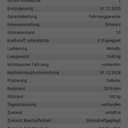
Anzahl Vorbesitzer
1
Erstzulassung
01.12.2025
Garantieleistung
Fahrzeuggarantie
Innenausstattung
Schwarz
Kilometerstand
10
Kraftstoff: unterstützte
E10 geeignet
Lackierung
Metallic
Leergewicht
1640 kg
Nichtraucher-Fahrzeug
vorhanden
Nächste Hauptuntersuchung
01.12.2028
Polsterung
Teilleder
Radstand
2676 mm
Stützlast
100 kg
Tageszulassung
vorhanden
Zustand
unfallfrei
Zustand, Beschaffenheit
Scheckheftgepflegt