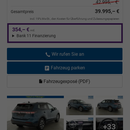
42.995,– €
39.995,– €
Gesamtpreis
incl. 19% MwSt., den Kosten für Überführung und Zulassungspapieren
354,– €
mtl.
Bank 11 Finanzierung
Wir rufen Sie an
Fahrzeug parken
Fahrzeugexposé (PDF)
+33