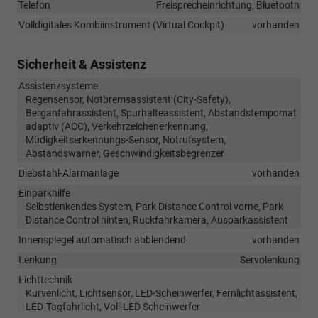
Telefon
Freisprecheinrichtung, Bluetooth
Volldigitales Kombiinstrument (Virtual Cockpit)
vorhanden
Sicherheit & Assistenz
Assistenzsysteme
Regensensor, Notbremsassistent (City-Safety),
Berganfahrassistent, Spurhalteassistent, Abstandstempomat
adaptiv (ACC), Verkehrzeichenerkennung,
Müdigkeitserkennungs-Sensor, Notrufsystem,
Abstandswarner, Geschwindigkeitsbegrenzer
Diebstahl-Alarmanlage
vorhanden
Einparkhilfe
Selbstlenkendes System, Park Distance Control vorne, Park
Distance Control hinten, Rückfahrkamera, Ausparkassistent
Innenspiegel automatisch abblendend
vorhanden
Lenkung
Servolenkung
Lichttechnik
Kurvenlicht, Lichtsensor, LED-Scheinwerfer, Fernlichtassistent,
LED-Tagfahrlicht, Voll-LED Scheinwerfer