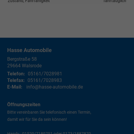
Zustand, Fahrfähigkeit
fahrtauglich
Hasse Automobile
Bergstraße 58
29664
Walsrode
Telefon:
05161/7028981
Telefax:
05161/7028983
E-Mail:
info@hasse-automobile.de
Öffnungszeiten
Bitte vereinbaren Sie telefonisch einen Termin,
damit wir für Sie da sein können!
Handy : 01520/7189791 oder 0173/1887870