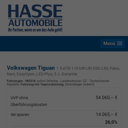
Menü
Volkswagen Tiguan
1.5 eTSI 110 kW Life DSG Life, Pano,
Navi, EasyOpen, LED-Plus, 5 J.-Garantie
Fahrzeugnr.
:
985318
,
sofort lieferbar
, Landesversion: CZ - Tschechische
Republik,
Fahrzeug mit Tageszulassung
, Zentrallager (extern)
54.060,– €
UVP ohne
Überführungskosten
14.065,– €
Sie sparen:
26,0%