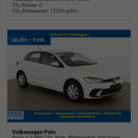
CO
-Klasse:
D
2
CO
-Emissionen:
123,00 g/km
2
ab 201,– € mtl.
Volkswagen Polo
Basis 1.0 MPI Life, Park, Winterpaket, App-Connect, sofort