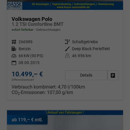
Volkswagen Polo
1.2 TSI Comfortline BMT
sofort lieferbar
Gebrauchtwagen
Fahrzeugnr.
266989
Getriebe
Schaltgetriebe
Kraftstoff
Benzin
Außenfarbe
Deep Black Perleffekt
Leistung
66 kW (90 PS)
Kilometerstand
46.956 km
08.09.2015
10.499,– €
Details
Fahrzeug
Differenzbesteuert
Verbrauch kombiniert:
4,70 l/100km
CO
-Emissionen:
107,00 g/km
2
ab 119,– € mtl.