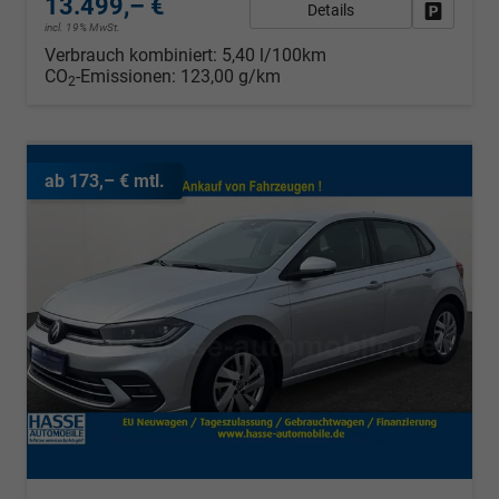
13.499,– €
Details
Fahrzeug
incl. 19% MwSt.
Verbrauch kombiniert:
5,40 l/100km
CO
-Emissionen:
123,00 g/km
2
ab 173,– € mtl.