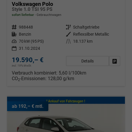
Volkswagen Polo
Style 1.0 TSI 95 PS
sofort lieferbar
Gebrauchtwagen
Fahrzeugnr.
988448
Getriebe
Schaltgetriebe
Kraftstoff
Benzin
Außenfarbe
Reflexsilber Metallic
Leistung
70 kW (95 PS)
Kilometerstand
18.137 km
31.10.2024
19.590,– €
Details
Fahrzeug
incl. 19% MwSt.
Verbrauch kombiniert:
5,60 l/100km
CO
-Emissionen:
128,00 g/km
2
ab 192,– € mtl.