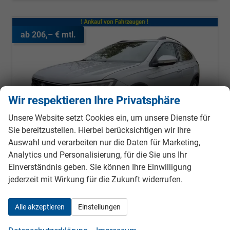
ab 206,– € mtl.
Wir respektieren Ihre Privatsphäre
Unsere Website setzt Cookies ein, um unsere Dienste für
Sie bereitzustellen. Hierbei berücksichtigen wir Ihre
Auswahl und verarbeiten nur die Daten für Marketing,
Analytics und Personalisierung, für die Sie uns Ihr
Einverständnis geben. Sie können Ihre Einwilligung
jederzeit mit Wirkung für die Zukunft widerrufen.
Volkswagen Taigo
LIFE APP-CONNECT+PDC+LED+KLIMA+ALU
Alle akzeptieren
Einstellungen
unverbindliche Lieferzeit: ca. 5-6 Monate
Neuwagen
Fahrzeugnr.
979494
Getriebe
Schalt. 6-Gang