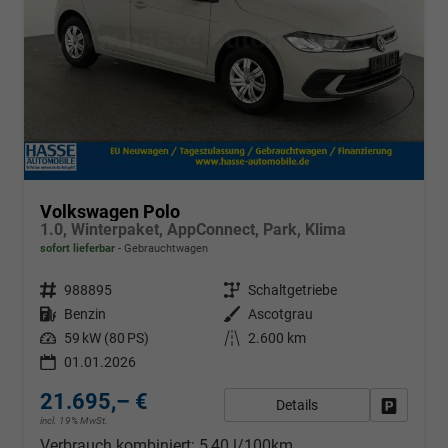
Volkswagen Polo
1.0, Winterpaket, AppConnect, Park, Klima
sofort lieferbar
Gebrauchtwagen
Fahrzeugnr.
988895
Getriebe
Schaltgetriebe
Kraftstoff
Benzin
Außenfarbe
Ascotgrau
Leistung
59 kW (80 PS)
Kilometerstand
2.600 km
01.01.2026
21.695,– €
Details
Fahrzeug
incl. 19% MwSt.
Verbrauch kombiniert:
5,40 l/100km