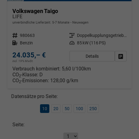
Volkswagen Taigo
LIFE
unverbindliche Lieferzeit: 5-7 Monate
Neuwagen
Fahrzeugnr.
980663
Getriebe
Doppelkupplungsgetriebe (DSG)
Kraftstoff
Benzin
Leistung
85 kW (116 PS)
24.035,– €
Details
Fahrzeug
incl. 19% MwSt.
Verbrauch kombiniert:
5,60 l/100km
CO
-Klasse:
D
2
CO
-Emissionen:
128,00 g/km
2
Datensätze pro Seite:
10
20
50
100
250
Seite: