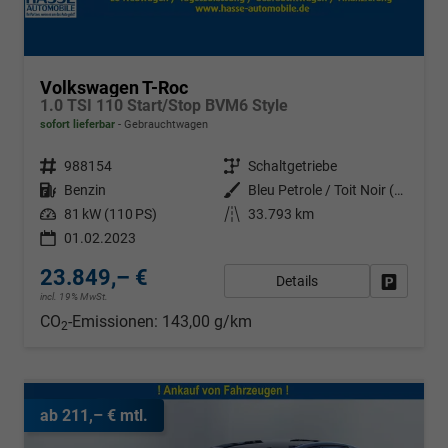
Volkswagen T-Roc
1.0 TSI 110 Start/Stop BVM6 Style
sofort lieferbar
Gebrauchtwagen
Fahrzeugnr.
988154
Getriebe
Schaltgetriebe
Kraftstoff
Benzin
Außenfarbe
Bleu Petrole / Toit Noir (Z3a1)
Leistung
81 kW (110 PS)
Kilometerstand
33.793 km
01.02.2023
23.849,– €
Details
Fahrzeug
incl. 19% MwSt.
CO
-Emissionen:
143,00 g/km
2
ab 211,– € mtl.