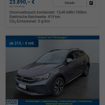
23.890,– €
Details
Fahrzeug
incl. 19% MwSt.
Stromverbrauch kombiniert:
15,40 kWh/100km
Elektrische Reichweite:
419 km
CO
-Emissionen:
0 g/km
2
ab 213,– € mtl.