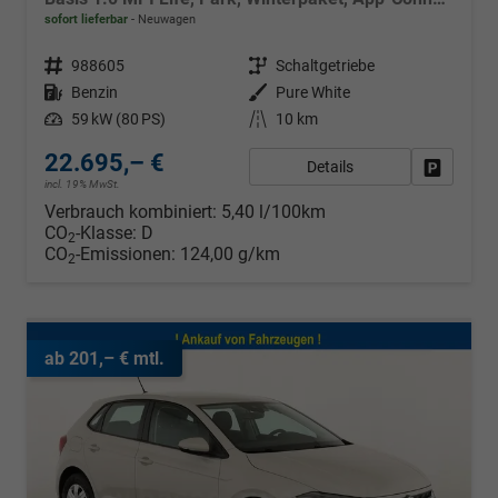
sofort lieferbar
Neuwagen
Fahrzeugnr.
988605
Getriebe
Schaltgetriebe
Kraftstoff
Benzin
Außenfarbe
Pure White
Leistung
59 kW (80 PS)
Kilometerstand
10 km
22.695,– €
Details
Fahrzeug
incl. 19% MwSt.
Verbrauch kombiniert:
5,40 l/100km
CO
-Klasse:
D
2
CO
-Emissionen:
124,00 g/km
2
ab 201,– € mtl.