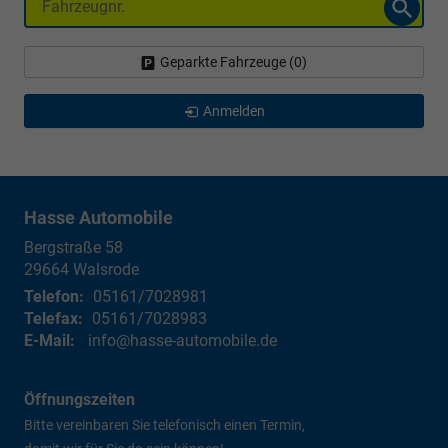
Geparkte Fahrzeuge (
0
)
Anmelden
Hasse Automobile
Bergstraße 58
29664
Walsrode
Telefon:
05161/7028981
Telefax:
05161/7028983
E-Mail:
info@hasse-automobile.de
Öffnungszeiten
Bitte vereinbaren Sie telefonisch einen Termin,