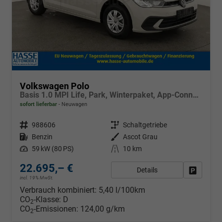
Volkswagen Polo
Basis 1.0 MPI Life, Park, Winterpaket, App-Connect, sofort
sofort lieferbar
Neuwagen
Fahrzeugnr.
988606
Getriebe
Schaltgetriebe
Kraftstoff
Benzin
Außenfarbe
Ascot Grau
Leistung
59 kW (80 PS)
Kilometerstand
10 km
22.695,– €
Details
Fahrzeug
incl. 19% MwSt.
Verbrauch kombiniert:
5,40 l/100km
CO
-Klasse:
D
2
CO
-Emissionen:
124,00 g/km
2