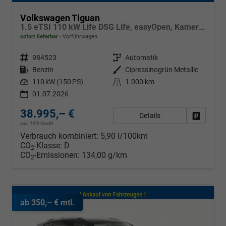
Volkswagen Tiguan
1.5 eTSI 110 kW Life DSG Life, easyOpen, Kamera, LED-Plus, Winterpaket
sofort lieferbar
Vorführwagen
Fahrzeugnr.
984523
Getriebe
Automatik
Kraftstoff
Benzin
Außenfarbe
Cipressinogrün Metallic
Leistung
110 kW (150 PS)
Kilometerstand
1.000 km
01.07.2026
38.995,– €
Details
Fahrzeug
incl. 19% MwSt.
Verbrauch kombiniert:
5,90 l/100km
CO
-Klasse:
D
2
CO
-Emissionen:
134,00 g/km
2
ab 350,– € mtl.