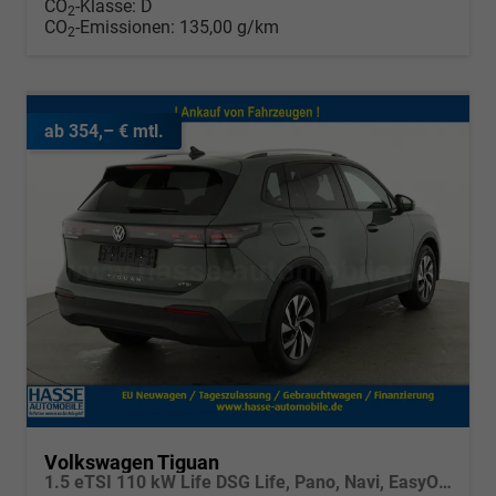
CO
-Klasse:
D
2
CO
-Emissionen:
135,00 g/km
2
ab 354,– € mtl.
Volkswagen Tiguan
1.5 eTSI 110 kW Life DSG Life, Pano, Navi, EasyOpen, LED-Plus, 5 J.-Garantie