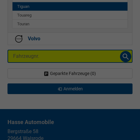
Tiguan
Touareg
Touran
Volvo
Fahrzeugnr.
Geparkte Fahrzeuge (
0
)
Anmelden
Hasse Automobile
Bergstraße 58
29664
Walsrode