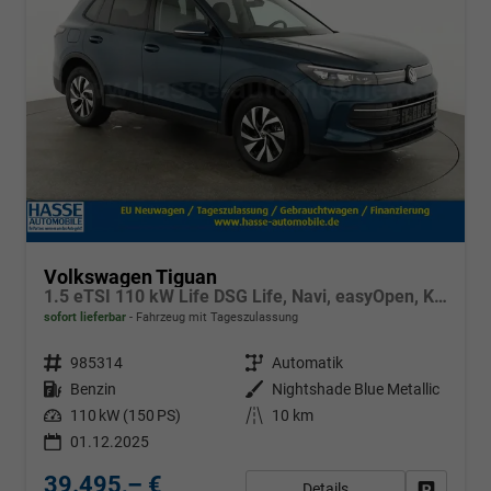
Volkswagen Tiguan
1.5 eTSI 110 kW Life DSG Life, Navi, easyOpen, Kamera, 5-J Garantie
sofort lieferbar
Fahrzeug mit Tageszulassung
Fahrzeugnr.
985314
Getriebe
Automatik
Kraftstoff
Benzin
Außenfarbe
Nightshade Blue Metallic
Leistung
110 kW (150 PS)
Kilometerstand
10 km
01.12.2025
39.495,– €
Details
Fahrzeug