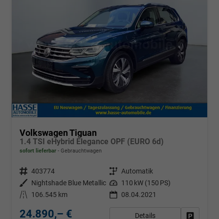
Volkswagen Tiguan
1.4 TSI eHybrid Elegance OPF (EURO 6d)
sofort lieferbar
Gebrauchtwagen
Fahrzeugnr.
403774
Getriebe
Automatik
Außenfarbe
Nightshade Blue Metallic
Leistung
110 kW (150 PS)
Kilometerstand
106.545 km
08.04.2021
24.890,– €
Details
Fahrzeug