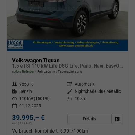
Volkswagen Tiguan
1.5 eTSI 110 kW Life DSG Life, Pano, Navi, EasyOpen, LED-Plus, 5 J.-Garantie
sofort lieferbar
Fahrzeug mit Tageszulassung
Fahrzeugnr.
985318
Getriebe
Automatik
Kraftstoff
Benzin
Außenfarbe
Nightshade Blue Metallic
Leistung
110 kW (150 PS)
Kilometerstand
10 km
01.12.2025
39.995,– €
Details
Fahrzeug
incl. 19% MwSt.
Verbrauch kombiniert:
5,90 l/100km