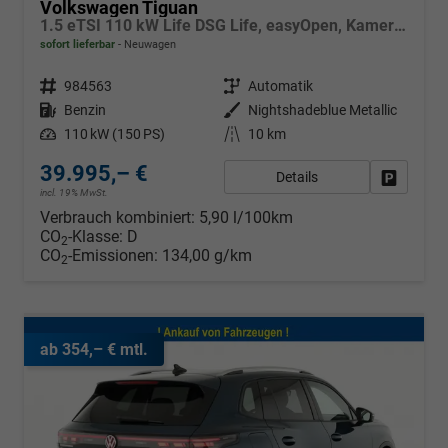
Volkswagen Tiguan
1.5 eTSI 110 kW Life DSG Life, easyOpen, Kamera, LED-Plus, Winterpaket
sofort lieferbar
Neuwagen
Fahrzeugnr.
984563
Getriebe
Automatik
Kraftstoff
Benzin
Außenfarbe
Nightshadeblue Metallic
Leistung
110 kW (150 PS)
Kilometerstand
10 km
39.995,– €
Details
Fahrzeug
incl. 19% MwSt.
Verbrauch kombiniert:
5,90 l/100km
CO
-Klasse:
D
2
CO
-Emissionen:
134,00 g/km
2
ab 354,– € mtl.