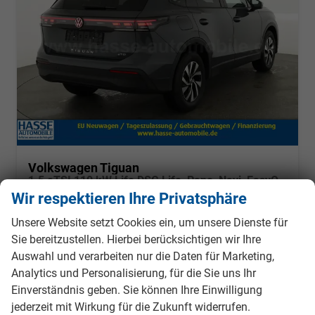
Volkswagen Tiguan
1.5 eTSI 110 kW Life DSG Life, Pano, Navi, EasyOpen, LED-Plus, 5 J.-Garantie
sofort lieferbar
Fahrzeug mit Tageszulassung
Wir respektieren Ihre Privatsphäre
Unsere Website setzt Cookies ein, um unsere Dienste für
Fahrzeugnr.
984493
Getriebe
Automatik
Sie bereitzustellen. Hierbei berücksichtigen wir Ihre
Kraftstoff
Benzin
Außenfarbe
Delfingrau Metallic
Auswahl und verarbeiten nur die Daten für Marketing,
Leistung
110 kW (150 PS)
Kilometerstand
10 km
Analytics und Personalisierung, für die Sie uns Ihr
01.11.2025
Einverständnis geben. Sie können Ihre Einwilligung
39.995,– €
Details
Fahrzeug
jederzeit mit Wirkung für die Zukunft widerrufen.
incl. 19% MwSt.