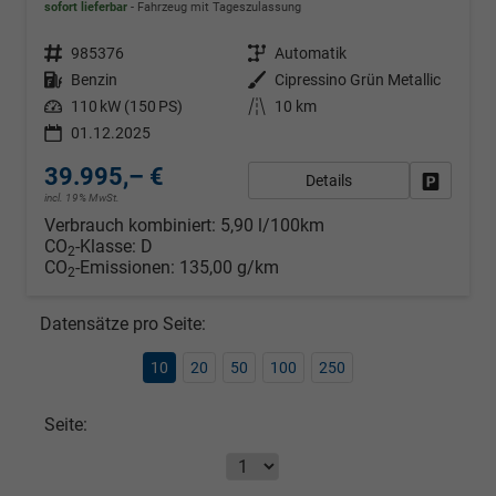
sofort lieferbar
Fahrzeug mit Tageszulassung
Fahrzeugnr.
985376
Getriebe
Automatik
Kraftstoff
Benzin
Außenfarbe
Cipressino Grün Metallic
Leistung
110 kW (150 PS)
Kilometerstand
10 km
01.12.2025
39.995,– €
Details
Fahrzeug
incl. 19% MwSt.
Verbrauch kombiniert:
5,90 l/100km
CO
-Klasse:
D
2
CO
-Emissionen:
135,00 g/km
2
Datensätze pro Seite:
10
20
50
100
250
Seite: