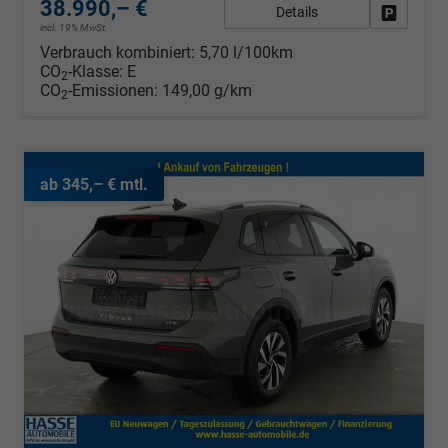
38.990,– €
Details
Fahrzeug
incl. 19% MwSt.
Verbrauch kombiniert:
5,70 l/100km
CO
-Klasse:
E
2
CO
-Emissionen:
149,00 g/km
2
ab 345,– € mtl.