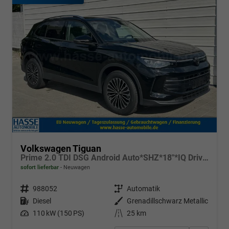
Volkswagen Tiguan
Prime 2.0 TDI DSG Android Auto*SHZ*18"*IQ Drive*360°*ACC*Keyless*LED Plus*Design Paket
sofort lieferbar
Neuwagen
Fahrzeugnr.
988052
Getriebe
Automatik
Kraftstoff
Diesel
Außenfarbe
Grenadillschwarz Metallic
Leistung
110 kW (150 PS)
Kilometerstand
25 km