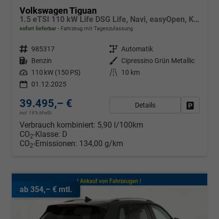
Volkswagen Tiguan
1.5 eTSI 110 kW Life DSG Life, Navi, easyOpen, Kamera, 5-J Garantie
sofort lieferbar
Fahrzeug mit Tageszulassung
Fahrzeugnr.
985317
Getriebe
Automatik
Kraftstoff
Benzin
Außenfarbe
Cipressino Grün Metallic
Leistung
110 kW (150 PS)
Kilometerstand
10 km
01.12.2025
39.495,– €
Details
Fahrzeug
incl. 19% MwSt.
Verbrauch kombiniert:
5,90 l/100km
CO
-Klasse:
D
2
CO
-Emissionen:
134,00 g/km
2
ab 354,– € mtl.