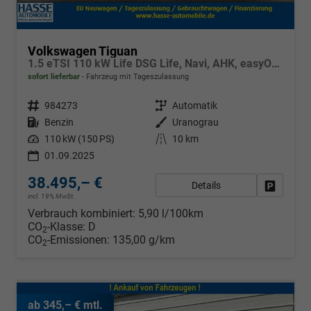
Volkswagen Tiguan
1.5 eTSI 110 kW Life DSG Life, Navi, AHK, easyOpen, LED-Plus, Kamera
sofort lieferbar
Fahrzeug mit Tageszulassung
Fahrzeugnr.
984273
Getriebe
Automatik
Kraftstoff
Benzin
Außenfarbe
Uranograu
Leistung
110 kW (150 PS)
Kilometerstand
10 km
01.09.2025
38.495,– €
Details
Fahrzeug
incl. 19% MwSt.
Verbrauch kombiniert:
5,90 l/100km
CO
-Klasse:
D
2
CO
-Emissionen:
135,00 g/km
2
ab 345,– € mtl.