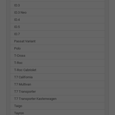
ID.3
ID.3 Neo
ID.4
ID.5
ID.7
Passat Variant
Polo
T-Cross
T-Roc
T-Roc Cabriolet
T7 California
T7 Multivan
T7 Transporter
T7 Transporter Kastenwagen
Taigo
Tayron