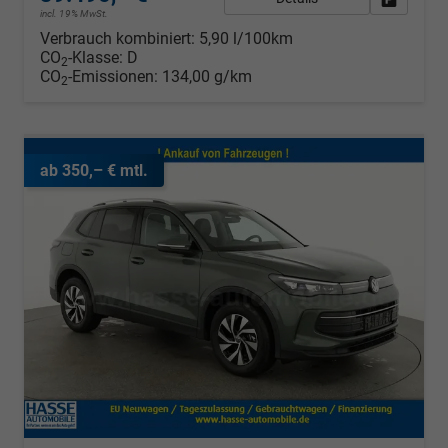
incl. 19% MwSt.
Verbrauch kombiniert:
5,90 l/100km
CO
-Klasse:
D
2
CO
-Emissionen:
134,00 g/km
2
ab 350,– € mtl.