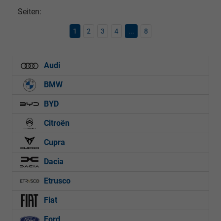
Seiten:
1
2
3
4
...
8
Audi
BMW
BYD
Citroën
Cupra
Dacia
Etrusco
Fiat
Ford