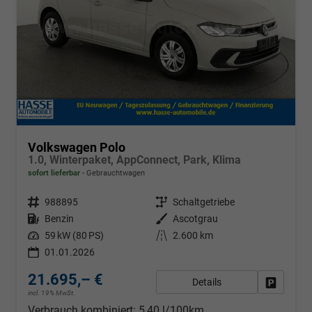
Volkswagen Polo
1.0, Winterpaket, AppConnect, Park, Klima
sofort lieferbar
Gebrauchtwagen
Fahrzeugnr.
988895
Getriebe
Schaltgetriebe
Kraftstoff
Benzin
Außenfarbe
Ascotgrau
Leistung
59 kW (80 PS)
Kilometerstand
2.600 km
01.01.2026
21.695,– €
Details
Fahrzeug
incl. 19% MwSt.
Verbrauch kombiniert:
5,40 l/100km