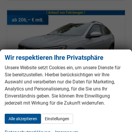
ab 206,– € mtl.
Wir respektieren Ihre Privatsphäre
Unsere Website setzt Cookies ein, um unsere Dienste für
Sie bereitzustellen. Hierbei berücksichtigen wir Ihre
Auswahl und verarbeiten nur die Daten für Marketing,
Analytics und Personalisierung, für die Sie uns Ihr
Einverständnis geben. Sie können Ihre Einwilligung
jederzeit mit Wirkung für die Zukunft widerrufen.
Volkswagen Taigo
LIFE APP-CONNECT+PDC+LED+KLIMA+ALU
Alle akzeptieren
Einstellungen
unverbindliche Lieferzeit: ca. 5-6 Monate
Neuwagen
Fahrzeugnr.
979494
Getriebe
Schalt. 6-Gang