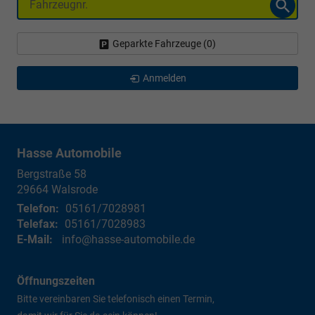
Geparkte Fahrzeuge (
0
)
Anmelden
Hasse Automobile
Bergstraße 58
29664
Walsrode
Telefon:
05161/7028981
Telefax:
05161/7028983
E-Mail:
info@hasse-automobile.de
Öffnungszeiten
Bitte vereinbaren Sie telefonisch einen Termin,