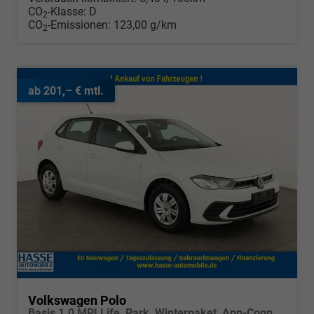
CO
-Klasse:
D
2
CO
-Emissionen:
123,00 g/km
2
ab 201,– € mtl.
Volkswagen Polo
Basis 1.0 MPI Life, Park, Winterpaket, App-Connect, sofort