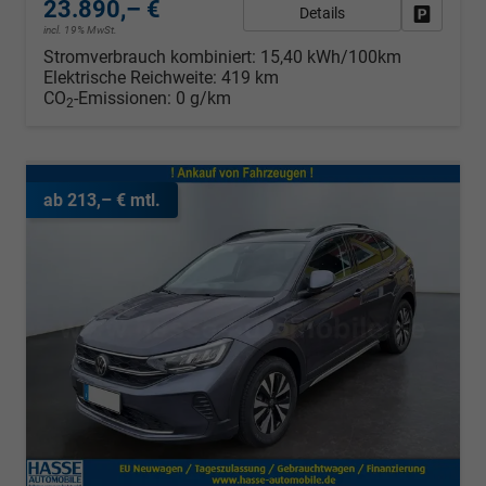
23.890,– €
Details
Fahrzeug
incl. 19% MwSt.
Stromverbrauch kombiniert:
15,40 kWh/100km
Elektrische Reichweite:
419 km
CO
-Emissionen:
0 g/km
2
ab 213,– € mtl.