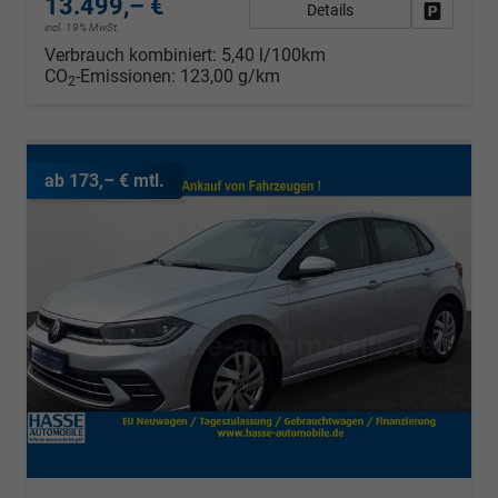
13.499,– €
Details
Fahrzeug
incl. 19% MwSt.
Verbrauch kombiniert:
5,40 l/100km
CO
-Emissionen:
123,00 g/km
2
ab 173,– € mtl.