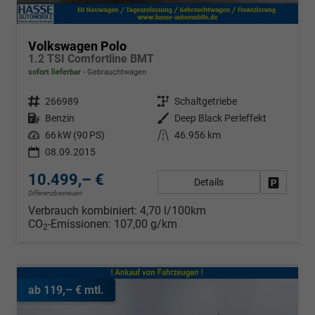
Volkswagen Polo
1.2 TSI Comfortline BMT
sofort lieferbar
Gebrauchtwagen
Fahrzeugnr.
266989
Getriebe
Schaltgetriebe
Kraftstoff
Benzin
Außenfarbe
Deep Black Perleffekt
Leistung
66 kW (90 PS)
Kilometerstand
46.956 km
08.09.2015
10.499,– €
Details
Fahrzeug
Differenzbesteuert
Verbrauch kombiniert:
4,70 l/100km
CO
-Emissionen:
107,00 g/km
2
ab 119,– € mtl.