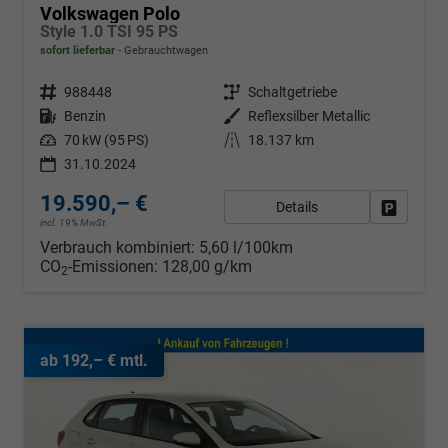
Volkswagen Polo
Style 1.0 TSI 95 PS
sofort lieferbar
Gebrauchtwagen
Fahrzeugnr.
988448
Getriebe
Schaltgetriebe
Kraftstoff
Benzin
Außenfarbe
Reflexsilber Metallic
Leistung
70 kW (95 PS)
Kilometerstand
18.137 km
31.10.2024
19.590,– €
Details
Fahrzeug
incl. 19% MwSt.
Verbrauch kombiniert:
5,60 l/100km
CO
-Emissionen:
128,00 g/km
2
ab 192,– € mtl.