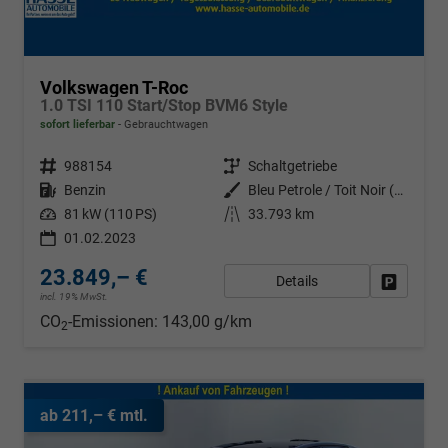
Volkswagen T-Roc
1.0 TSI 110 Start/Stop BVM6 Style
sofort lieferbar
Gebrauchtwagen
Fahrzeugnr.
988154
Getriebe
Schaltgetriebe
Kraftstoff
Benzin
Außenfarbe
Bleu Petrole / Toit Noir (Z3a1)
Leistung
81 kW (110 PS)
Kilometerstand
33.793 km
01.02.2023
23.849,– €
Details
Fahrzeug
incl. 19% MwSt.
CO
-Emissionen:
143,00 g/km
2
ab 211,– € mtl.