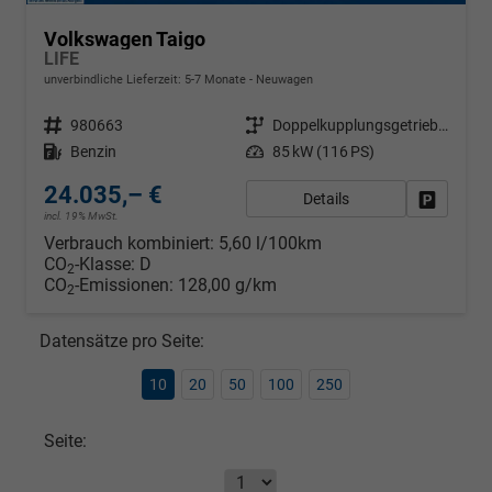
Volkswagen Taigo
LIFE
unverbindliche Lieferzeit: 5-7 Monate
Neuwagen
Fahrzeugnr.
980663
Getriebe
Doppelkupplungsgetriebe (DSG)
Kraftstoff
Benzin
Leistung
85 kW (116 PS)
24.035,– €
Details
Fahrzeug
incl. 19% MwSt.
Verbrauch kombiniert:
5,60 l/100km
CO
-Klasse:
D
2
CO
-Emissionen:
128,00 g/km
2
Datensätze pro Seite:
10
20
50
100
250
Seite: