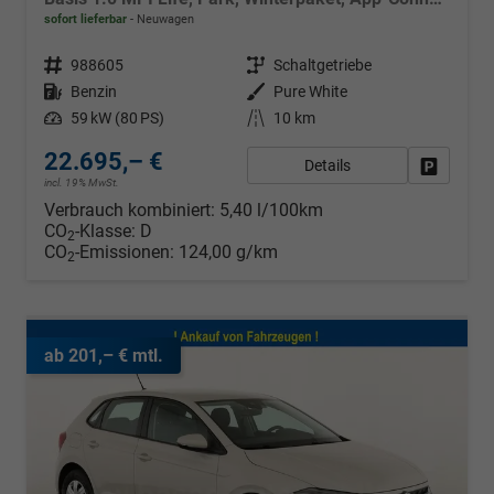
sofort lieferbar
Neuwagen
Fahrzeugnr.
988605
Getriebe
Schaltgetriebe
Kraftstoff
Benzin
Außenfarbe
Pure White
Leistung
59 kW (80 PS)
Kilometerstand
10 km
22.695,– €
Details
Fahrzeug
incl. 19% MwSt.
Verbrauch kombiniert:
5,40 l/100km
CO
-Klasse:
D
2
CO
-Emissionen:
124,00 g/km
2
ab 201,– € mtl.