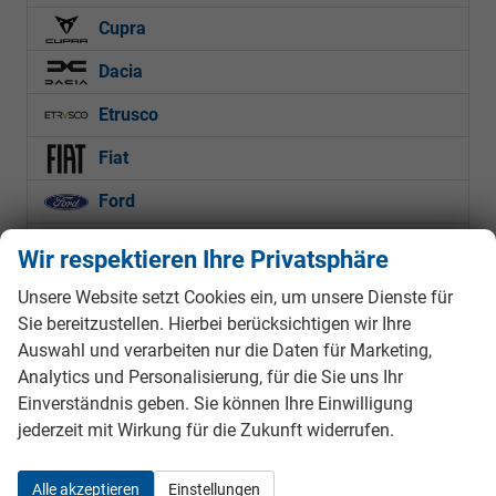
Cupra
Dacia
Etrusco
Fiat
Ford
Hyundai
Wir respektieren Ihre Privatsphäre
Jeep
Unsere Website setzt Cookies ein, um unsere Dienste für
Sie bereitzustellen. Hierbei berücksichtigen wir Ihre
Kia
Auswahl und verarbeiten nur die Daten für Marketing,
Mercedes-Benz
Analytics und Personalisierung, für die Sie uns Ihr
Einverständnis geben. Sie können Ihre Einwilligung
MG
jederzeit mit Wirkung für die Zukunft widerrufen.
Mitsubishi
Alle akzeptieren
Einstellungen