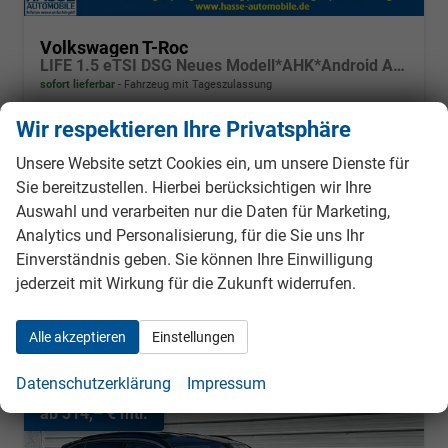
Volkswagen T-Roc
LIFE 1.5 eTSI DSG Neues Modell*AHK*Android Auto*SHZ*ACC*Kamera*5J Garantie*Klimaauto*
sofort lieferbar
Fahrzeug mit Tageszulassung
Wir respektieren Ihre Privatsphäre
Fahrzeugnr.
987014
Getriebe
Automatik
Kraftstoff
Benzin
Außenfarbe
Grenadillschwarz Metallic
Unsere Website setzt Cookies ein, um unsere Dienste für
Leistung
110 kW (150 PS)
Kilometerstand
25 km
Sie bereitzustellen. Hierbei berücksichtigen wir Ihre
01.06.2026
Auswahl und verarbeiten nur die Daten für Marketing,
35.490,– €
Analytics und Personalisierung, für die Sie uns Ihr
Details
Fahrzeug
Einverständnis geben. Sie können Ihre Einwilligung
incl. 19% MwSt.
Verbrauch kombiniert:
5,60 l/100km
jederzeit mit Wirkung für die Zukunft widerrufen.
CO
-Klasse:
D
2
CO
-Emissionen:
127,00 g/km
2
Alle akzeptieren
Einstellungen
Datenschutzerklärung
Impressum
ab 314,– € mtl.