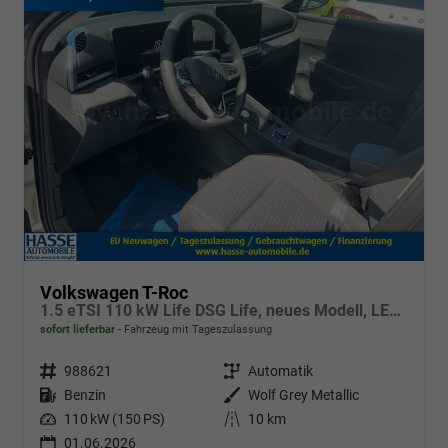
Volkswagen T-Roc
1.5 eTSI 110 kW Life DSG Life, neues Modell, LED, Kamera, Side, Winter, 17-Zoll
sofort lieferbar
Fahrzeug mit Tageszulassung
Fahrzeugnr.
988621
Getriebe
Automatik
Kraftstoff
Benzin
Außenfarbe
Wolf Grey Metallic
Leistung
110 kW (150 PS)
Kilometerstand
10 km
01.06.2026