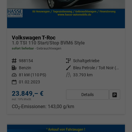
Volkswagen T-Roc
1.0 TSI 110 Start/Stop BVM6 Style
sofort lieferbar
Gebrauchtwagen
Fahrzeugnr.
988154
Getriebe
Schaltgetriebe
Kraftstoff
Benzin
Außenfarbe
Bleu Petrole / Toit Noir (Z3a1)
Leistung
81 kW (110 PS)
Kilometerstand
33.793 km
01.02.2023
23.849,– €
Details
Fahrzeug
incl. 19% MwSt.
CO
-Emissionen:
143,00 g/km
2