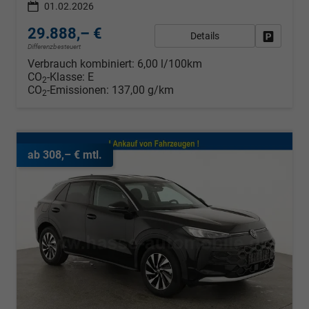
01.02.2026
29.888,– €
Details
Fahrzeug
Differenzbesteuert
Verbrauch kombiniert:
6,00 l/100km
CO
-Klasse:
E
2
CO
-Emissionen:
137,00 g/km
2
ab 308,– € mtl.