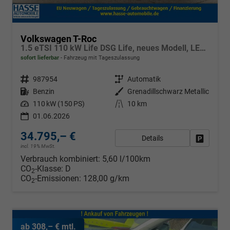
Volkswagen T-Roc
1.5 eTSI 110 kW Life DSG Life, neues Modell, LED, Kamera, Side, Winter, 17-Zoll
sofort lieferbar
Fahrzeug mit Tageszulassung
Fahrzeugnr.
987954
Getriebe
Automatik
Kraftstoff
Benzin
Außenfarbe
Grenadillschwarz Metallic
Leistung
110 kW (150 PS)
Kilometerstand
10 km
01.06.2026
34.795,– €
Details
Fahrzeug
incl. 19% MwSt.
Verbrauch kombiniert:
5,60 l/100km
CO
-Klasse:
D
2
CO
-Emissionen:
128,00 g/km
2
ab 308,– € mtl.