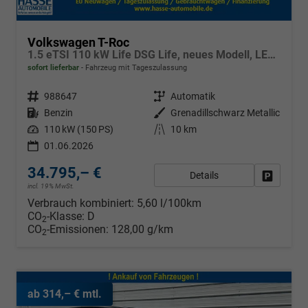
Volkswagen T-Roc
1.5 eTSI 110 kW Life DSG Life, neues Modell, LED, Kamera, Side, Winter, 17-Zoll
sofort lieferbar
Fahrzeug mit Tageszulassung
Fahrzeugnr.
988647
Getriebe
Automatik
Kraftstoff
Benzin
Außenfarbe
Grenadillschwarz Metallic
Leistung
110 kW (150 PS)
Kilometerstand
10 km
01.06.2026
34.795,– €
Details
Fahrzeug
incl. 19% MwSt.
Verbrauch kombiniert:
5,60 l/100km
CO
-Klasse:
D
2
CO
-Emissionen:
128,00 g/km
2
ab 314,– € mtl.