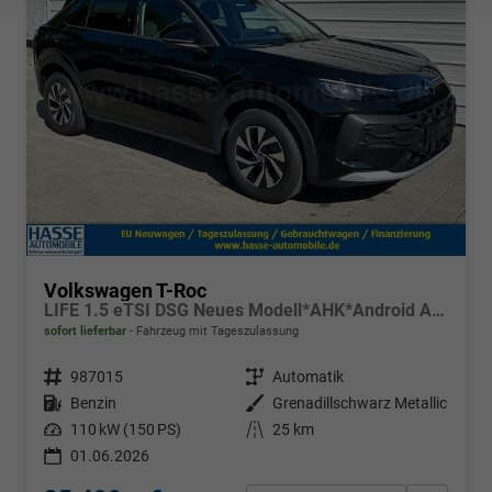
Volkswagen T-Roc
LIFE 1.5 eTSI DSG Neues Modell*AHK*Android Auto*SHZ*ACC*Kamera*5J Garantie*Klimaauto*
sofort lieferbar
Fahrzeug mit Tageszulassung
Fahrzeugnr.
987015
Getriebe
Automatik
Kraftstoff
Benzin
Außenfarbe
Grenadillschwarz Metallic
Leistung
110 kW (150 PS)
Kilometerstand
25 km
01.06.2026