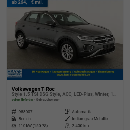
ab 264,– € mtl.
Volkswagen T-Roc
Style 1.5 TSI DSG Style, ACC, LED-Plus, Winter, 17-Zoll
sofort lieferbar
Gebrauchtwagen
Fahrzeugnr.
988007
Getriebe
Automatik
Kraftstoff
Benzin
Außenfarbe
Indiumgrau Metallic
Leistung
110 kW (150 PS)
Kilometerstand
2.400 km