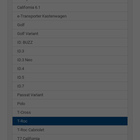
California 6.1
e-Transporter Kastenwagen
Golf
Golf Variant
ID. BUZZ
ID.3
ID.3 Neo
ID.4
ID.5
ID.7
Passat Variant
Polo
T-Cross
T-Roc
T-Roc Cabriolet
T7 California