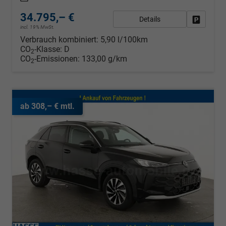
34.795,– €
Details
Fahrzeug
incl. 19% MwSt.
Verbrauch kombiniert:
5,90 l/100km
CO
-Klasse:
D
2
CO
-Emissionen:
133,00 g/km
2
ab 308,– € mtl.