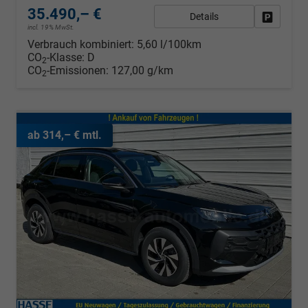
35.490,– €
Details
Fahrzeug
incl. 19% MwSt.
Verbrauch kombiniert:
5,60 l/100km
CO
-Klasse:
D
2
CO
-Emissionen:
127,00 g/km
2
ab 314,– € mtl.