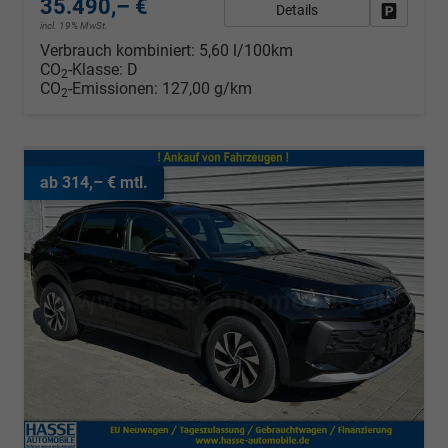
35.490,– €
Details
Fahrzeug
incl. 19% MwSt.
Verbrauch kombiniert:
5,60 l/100km
CO
-Klasse:
D
2
CO
-Emissionen:
127,00 g/km
2
ab 314,– € mtl.