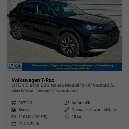
Volkswagen T-Roc
LIFE 1.5 eTSI DSG Neues Modell*AHK*Android Auto*SHZ*ACC*Kamera*5J Garantie*Klimaauto*
sofort lieferbar
Fahrzeug mit Tageszulassung
Fahrzeugnr.
987013
Getriebe
Automatik
Kraftstoff
Benzin
Außenfarbe
Grenadillschwarz Metallic
Leistung
110 kW (150 PS)
Kilometerstand
25 km
01.06.2026