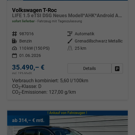
Volkswagen T-Roc
LIFE 1.5 eTSI DSG Neues Modell*AHK*Android Auto*SHZ*ACC*Kamera*5J Garantie*Klimaauto*
sofort lieferbar
Fahrzeug mit Tageszulassung
Fahrzeugnr.
987016
Getriebe
Automatik
Kraftstoff
Benzin
Außenfarbe
Grenadillschwarz Metallic
Leistung
110 kW (150 PS)
Kilometerstand
25 km
01.06.2026
35.490,– €
Details
Fahrzeug
incl. 19% MwSt.
Verbrauch kombiniert:
5,60 l/100km
CO
-Klasse:
D
2
CO
-Emissionen:
127,00 g/km
2
ab 314,– € mtl.