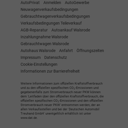
AutoPrivat
Anmelden
AutoGewerbe
Neuwagenverkaufsbedingungen
Gebrauchtwagenverkaufsbedingungen
Verkaufsbedingungen Teileverkauf
AGB-Reparatur
Autoankauf Walsrode
Inzahlungnahme Walsrode
Gebrauchtwagen Walsrode
Autohaus Walsrode
Anfahrt
Öffnungszeiten
Impressum
Datenschutz
Cookie-Einstellungen
Informationen zur Barrierefreiheit
Weitere Informationen zum offiziellen Kraftstoffverbrauch
und zu den offiziellen spezifischen CO
-Emissionen und
2
gegebenenfalls zum Stromverbrauch neuer PKW können
dem 'Leitfaden über den offiziellen Kraftstoffverbrauch, die
offiziellen spezifischen CO
-Emissionen und den offiziellen
2
Stromverbrauch neuer PKW' entnommen werden, der an
allen Verkaufsstellen und bei der 'Deutschen Automobil
Treuhand GmbH' unentgeltlich erhältlich ist unter
www.dat.de.