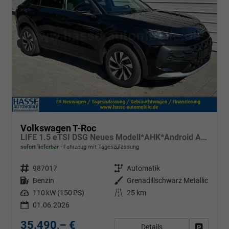
Volkswagen T-Roc
LIFE 1.5 eTSI DSG Neues Modell*AHK*Android Auto*SHZ*ACC*Kamera*5J Garantie*Klimaauto*
sofort lieferbar
Fahrzeug mit Tageszulassung
Fahrzeugnr.
987017
Getriebe
Automatik
Kraftstoff
Benzin
Außenfarbe
Grenadillschwarz Metallic
Leistung
110 kW (150 PS)
Kilometerstand
25 km
01.06.2026
35.490,– €
Details
Fahrzeug