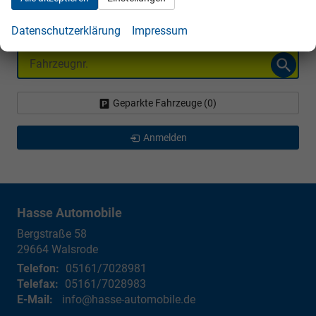
Volvo
Datenschutzerklärung
Impressum
Fahrzeugnr.
Geparkte Fahrzeuge (
0
)
Anmelden
Hasse Automobile
Bergstraße 58
29664
Walsrode
Telefon:
05161/7028981
Telefax:
05161/7028983
E-Mail:
info@hasse-automobile.de