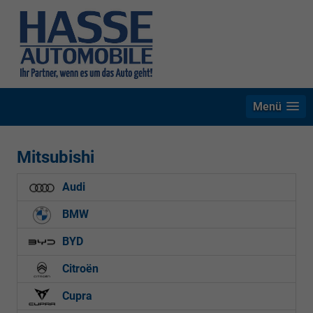
Menü
Mitsubishi
Audi
BMW
BYD
Citroën
Cupra