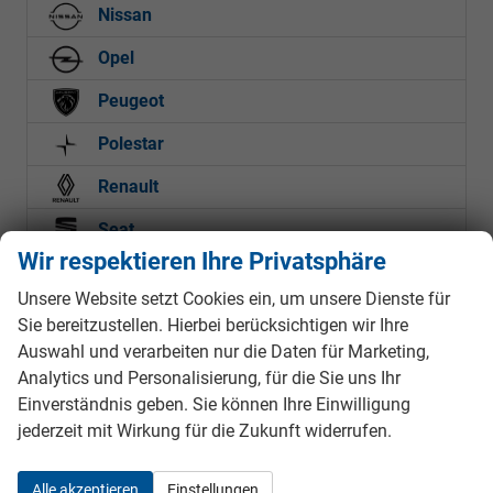
Nissan
Opel
Peugeot
Polestar
Renault
Seat
Wir respektieren Ihre Privatsphäre
Skoda
Unsere Website setzt Cookies ein, um unsere Dienste für
Suzuki
Sie bereitzustellen. Hierbei berücksichtigen wir Ihre
Auswahl und verarbeiten nur die Daten für Marketing,
Tesla
Analytics und Personalisierung, für die Sie uns Ihr
Toyota
Einverständnis geben. Sie können Ihre Einwilligung
jederzeit mit Wirkung für die Zukunft widerrufen.
Unsinn
Volkswagen
Alle akzeptieren
Einstellungen