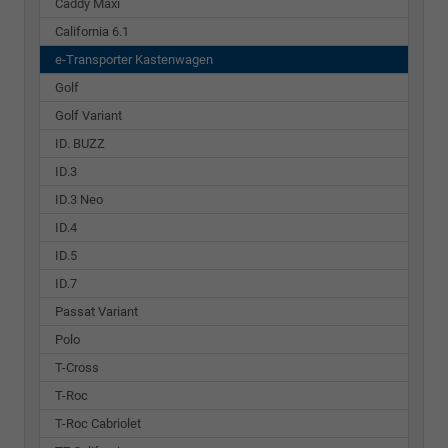
Caddy Maxi
California 6.1
e-Transporter Kastenwagen
Golf
Golf Variant
ID. BUZZ
ID.3
ID.3 Neo
ID.4
ID.5
ID.7
Passat Variant
Polo
T-Cross
T-Roc
T-Roc Cabriolet