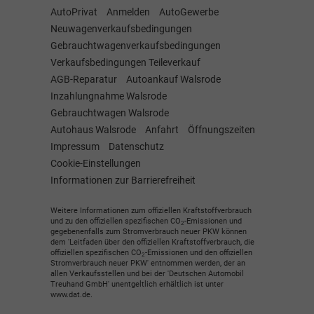
AutoPrivat
Anmelden
AutoGewerbe
Neuwagenverkaufsbedingungen
Gebrauchtwagenverkaufsbedingungen
Verkaufsbedingungen Teileverkauf
AGB-Reparatur
Autoankauf Walsrode
Inzahlungnahme Walsrode
Gebrauchtwagen Walsrode
Autohaus Walsrode
Anfahrt
Öffnungszeiten
Impressum
Datenschutz
Cookie-Einstellungen
Informationen zur Barrierefreiheit
Weitere Informationen zum offiziellen Kraftstoffverbrauch
und zu den offiziellen spezifischen CO
-Emissionen und
2
gegebenenfalls zum Stromverbrauch neuer PKW können
dem 'Leitfaden über den offiziellen Kraftstoffverbrauch, die
offiziellen spezifischen CO
-Emissionen und den offiziellen
2
Stromverbrauch neuer PKW' entnommen werden, der an
allen Verkaufsstellen und bei der 'Deutschen Automobil
Treuhand GmbH' unentgeltlich erhältlich ist unter
www.dat.de.