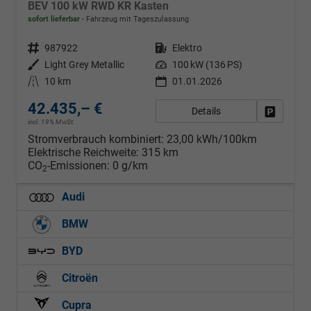
BEV 100 kW RWD KR Kasten
sofort lieferbar
Fahrzeug mit Tageszulassung
Fahrzeugnr.
987922
Kraftstoff
Elektro
Außenfarbe
Light Grey Metallic
Leistung
100 kW (136 PS)
Kilometerstand
10 km
01.01.2026
42.435,– €
Details
Fahrzeug
incl. 19% MwSt.
Stromverbrauch kombiniert:
23,00 kWh/100km
Elektrische Reichweite:
315 km
CO
-Emissionen:
0 g/km
2
Audi
BMW
BYD
Citroën
Cupra