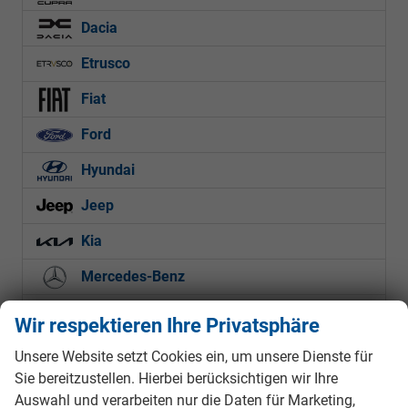
Dacia
Etrusco
Fiat
Ford
Hyundai
Jeep
Kia
Mercedes-Benz
MG
Wir respektieren Ihre Privatsphäre
Mitsubishi
Unsere Website setzt Cookies ein, um unsere Dienste für
Sie bereitzustellen. Hierbei berücksichtigen wir Ihre
Nissan
Auswahl und verarbeiten nur die Daten für Marketing,