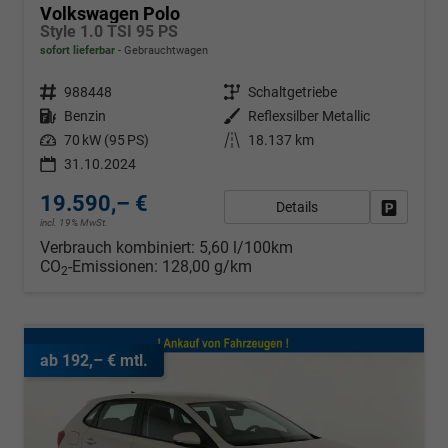
Volkswagen Polo
Style 1.0 TSI 95 PS
sofort lieferbar
Gebrauchtwagen
Fahrzeugnr.
988448
Getriebe
Schaltgetriebe
Kraftstoff
Benzin
Außenfarbe
Reflexsilber Metallic
Leistung
70 kW (95 PS)
Kilometerstand
18.137 km
31.10.2024
19.590,– €
Details
Fahrzeug
incl. 19% MwSt.
Verbrauch kombiniert:
5,60 l/100km
CO
-Emissionen:
128,00 g/km
2
ab 192,– € mtl.