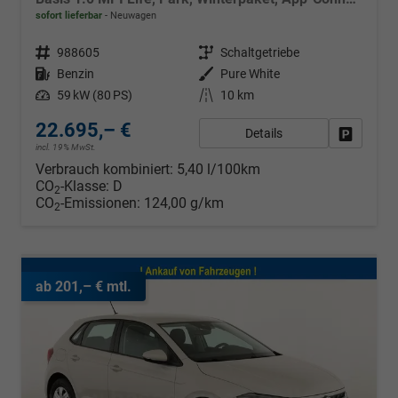
sofort lieferbar
Neuwagen
Fahrzeugnr.
988605
Getriebe
Schaltgetriebe
Kraftstoff
Benzin
Außenfarbe
Pure White
Leistung
59 kW (80 PS)
Kilometerstand
10 km
22.695,– €
Details
Fahrzeug
incl. 19% MwSt.
Verbrauch kombiniert:
5,40 l/100km
CO
-Klasse:
D
2
CO
-Emissionen:
124,00 g/km
2
ab 201,– € mtl.