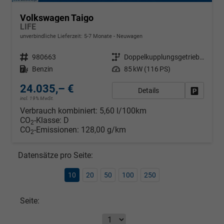
Volkswagen Taigo
LIFE
unverbindliche Lieferzeit: 5-7 Monate
Neuwagen
Fahrzeugnr.
980663
Getriebe
Doppelkupplungsgetriebe (DSG)
Kraftstoff
Benzin
Leistung
85 kW (116 PS)
24.035,– €
Details
Fahrzeug
incl. 19% MwSt.
Verbrauch kombiniert:
5,60 l/100km
CO
-Klasse:
D
2
CO
-Emissionen:
128,00 g/km
2
Datensätze pro Seite:
10
20
50
100
250
Seite: