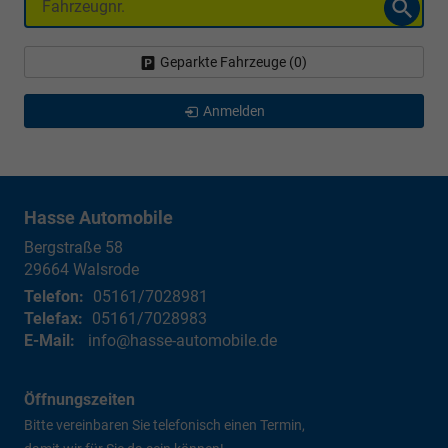
Geparkte Fahrzeuge (
0
)
Anmelden
Hasse Automobile
Bergstraße 58
29664
Walsrode
Telefon:
05161/7028981
Telefax:
05161/7028983
E-Mail:
info@hasse-automobile.de
Öffnungszeiten
Bitte vereinbaren Sie telefonisch einen Termin,