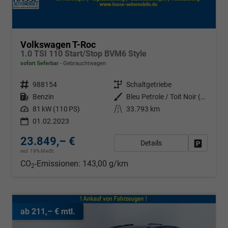
Volkswagen T-Roc
1.0 TSI 110 Start/Stop BVM6 Style
sofort lieferbar
Gebrauchtwagen
Fahrzeugnr.
988154
Getriebe
Schaltgetriebe
Kraftstoff
Benzin
Außenfarbe
Bleu Petrole / Toit Noir (Z3a1)
Leistung
81 kW (110 PS)
Kilometerstand
33.793 km
01.02.2023
23.849,– €
Details
Fahrzeug
incl. 19% MwSt.
CO
-Emissionen:
143,00 g/km
2
ab 211,– € mtl.