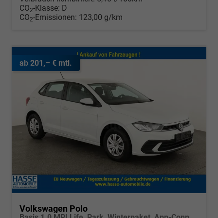
CO
-Klasse:
D
2
CO
-Emissionen:
123,00 g/km
2
ab 201,– € mtl.
Volkswagen Polo
Basis 1.0 MPI Life, Park, Winterpaket, App-Connect, sofort