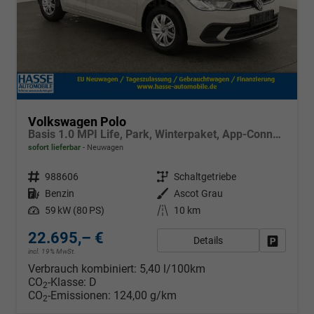
Volkswagen Polo
Basis 1.0 MPI Life, Park, Winterpaket, App-Connect, sofort
sofort lieferbar
Neuwagen
Fahrzeugnr.
988606
Getriebe
Schaltgetriebe
Kraftstoff
Benzin
Außenfarbe
Ascot Grau
Leistung
59 kW (80 PS)
Kilometerstand
10 km
22.695,– €
Details
Fahrzeug
incl. 19% MwSt.
Verbrauch kombiniert:
5,40 l/100km
CO
-Klasse:
D
2
CO
-Emissionen:
124,00 g/km
2