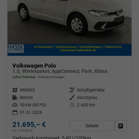
Volkswagen Polo
1.0, Winterpaket, AppConnect, Park, Klima
sofort lieferbar
Gebrauchtwagen
Fahrzeugnr.
988895
Getriebe
Schaltgetriebe
Kraftstoff
Benzin
Außenfarbe
Ascotgrau
Leistung
59 kW (80 PS)
Kilometerstand
2.600 km
01.01.2026
21.695,– €
Details
Fahrzeug
incl. 19% MwSt.
Verbrauch kombiniert:
5,40 l/100km