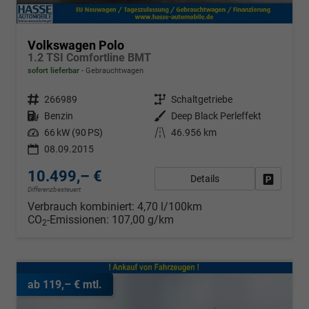
Volkswagen Polo
1.2 TSI Comfortline BMT
sofort lieferbar
Gebrauchtwagen
Fahrzeugnr.
266989
Getriebe
Schaltgetriebe
Kraftstoff
Benzin
Außenfarbe
Deep Black Perleffekt
Leistung
66 kW (90 PS)
Kilometerstand
46.956 km
08.09.2015
10.499,– €
Details
Fahrzeug
Differenzbesteuert
Verbrauch kombiniert:
4,70 l/100km
CO
-Emissionen:
107,00 g/km
2
ab 119,– € mtl.