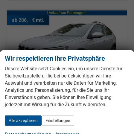
ab 206,– € mtl.
Wir respektieren Ihre Privatsphäre
Unsere Website setzt Cookies ein, um unsere Dienste für
Sie bereitzustellen. Hierbei berücksichtigen wir Ihre
Auswahl und verarbeiten nur die Daten für Marketing,
Analytics und Personalisierung, für die Sie uns Ihr
Einverständnis geben. Sie können Ihre Einwilligung
jederzeit mit Wirkung für die Zukunft widerrufen.
Volkswagen Taigo
LIFE APP-CONNECT+PDC+LED+KLIMA+ALU
Alle akzeptieren
Einstellungen
unverbindliche Lieferzeit: ca. 5-6 Monate
Neuwagen
Fahrzeugnr.
979494
Getriebe
Schalt. 6-Gang