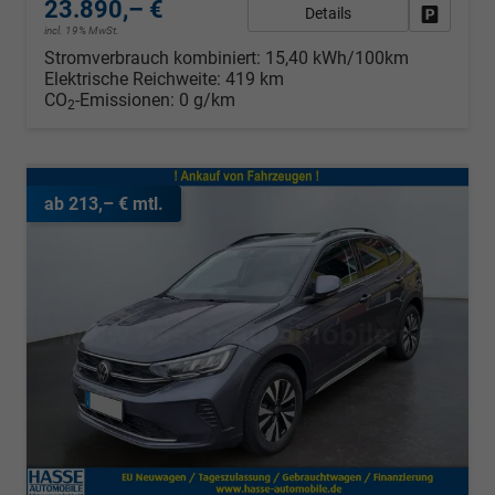
23.890,– €
Details
Fahrzeug
incl. 19% MwSt.
Stromverbrauch kombiniert:
15,40 kWh/100km
Elektrische Reichweite:
419 km
CO
-Emissionen:
0 g/km
2
ab 213,– € mtl.