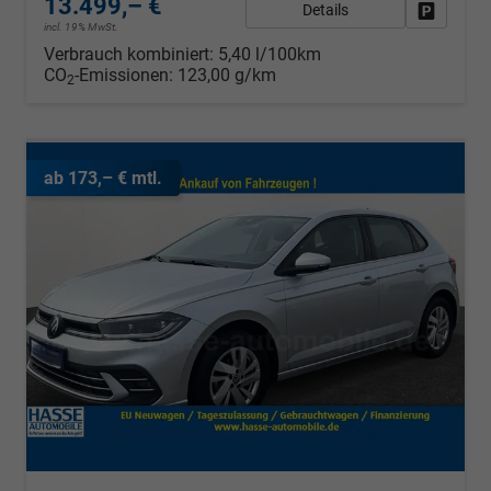
13.499,– €
Details
Fahrzeug
incl. 19% MwSt.
Verbrauch kombiniert:
5,40 l/100km
CO
-Emissionen:
123,00 g/km
2
ab 173,– € mtl.