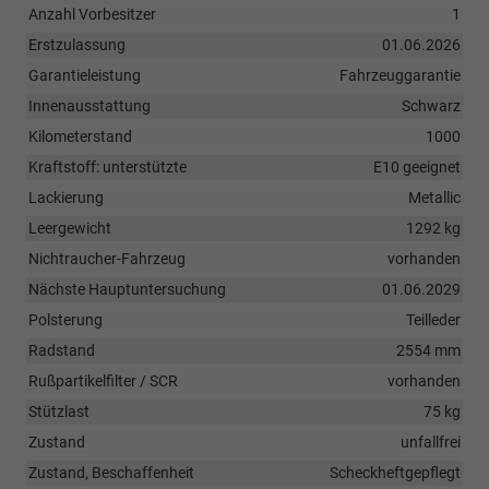
Anzahl Vorbesitzer
1
Erstzulassung
01.06.2026
Garantieleistung
Fahrzeuggarantie
Innenausstattung
Schwarz
Kilometerstand
1000
Kraftstoff: unterstützte
E10 geeignet
Lackierung
Metallic
Leergewicht
1292 kg
Nichtraucher-Fahrzeug
vorhanden
Nächste Hauptuntersuchung
01.06.2029
Polsterung
Teilleder
Radstand
2554 mm
Rußpartikelfilter / SCR
vorhanden
Stützlast
75 kg
Zustand
unfallfrei
Zustand, Beschaffenheit
Scheckheftgepflegt