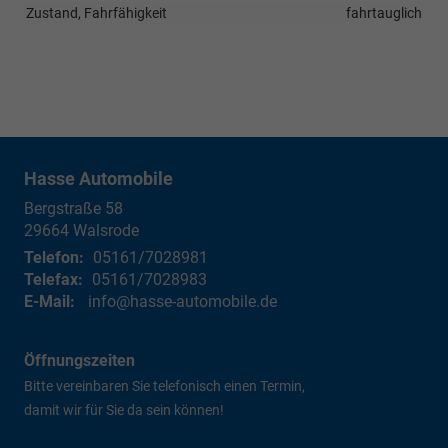
Zustand, Fahrfähigkeit
fahrtauglich
Hasse Automobile
Bergstraße 58
29664
Walsrode
Telefon:
05161/7028981
Telefax:
05161/7028983
E-Mail:
info@hasse-automobile.de
Öffnungszeiten
Bitte vereinbaren Sie telefonisch einen Termin,
damit wir für Sie da sein können!