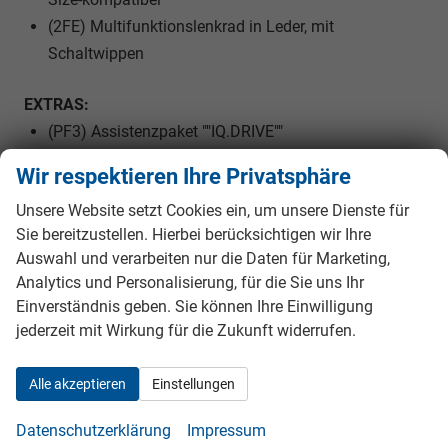
(2FE) Multifunktionslenkrad in Leder, mit
Schaltwippen
EXTRAS:
(PF3) Assistenzpaket ""IQ.DRIVE""
(6YD) Außenspiegel elektrisch einstell-, anklapp- und
Wir respektieren Ihre Privatsphäre
beheizbar, mit Beifahrerspiegelabsenkung
Unsere Website setzt Cookies ein, um unsere Dienste für
(6NW) Dachhimmel schwarz
Sie bereitzustellen. Hierbei berücksichtigen wir Ihre
(3S2) Dachreling schwarz
Auswahl und verarbeiten nur die Daten für Marketing,
(5TT) Dekoreinlagen ""Grey Anondized Matt"" für
Analytics und Personalisierung, für die Sie uns Ihr
Instrumententafel und Türverkleidungen vorn
Einverständnis geben. Sie können Ihre Einwilligung
(PDR) Design-Paket ""Black Roof""
jederzeit mit Wirkung für die Zukunft widerrufen.
(PSB) Design-Paket ""Black Style""
(7M9) Einstiegsleisten vorn mit ""R-Line""-Logo
Alle akzeptieren
Einstellungen
(4KF) Seitenscheiben ab B-Säule abgedunkelt
(9I5) Fahrlichtschaltung automatisch, mit LED-
Datenschutzerklärung
Impressum