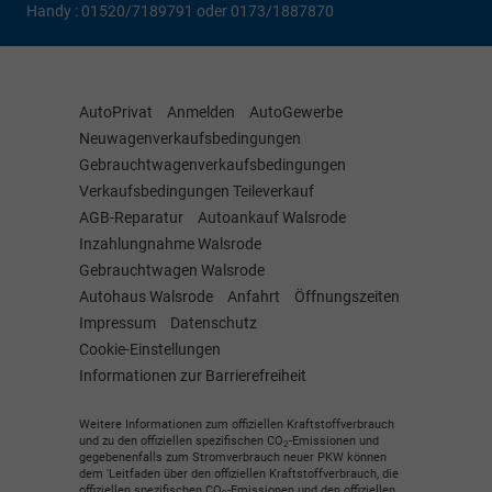
Handy : 01520/7189791 oder 0173/1887870
AutoPrivat
Anmelden
AutoGewerbe
Neuwagenverkaufsbedingungen
Gebrauchtwagenverkaufsbedingungen
Verkaufsbedingungen Teileverkauf
AGB-Reparatur
Autoankauf Walsrode
Inzahlungnahme Walsrode
Gebrauchtwagen Walsrode
Autohaus Walsrode
Anfahrt
Öffnungszeiten
Impressum
Datenschutz
Cookie-Einstellungen
Informationen zur Barrierefreiheit
Weitere Informationen zum offiziellen Kraftstoffverbrauch
und zu den offiziellen spezifischen CO
-Emissionen und
2
gegebenenfalls zum Stromverbrauch neuer PKW können
dem 'Leitfaden über den offiziellen Kraftstoffverbrauch, die
offiziellen spezifischen CO
-Emissionen und den offiziellen