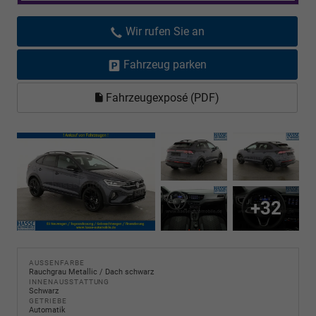
Wir rufen Sie an
Fahrzeug parken
Fahrzeugexposé (PDF)
+32
AUSSENFARBE
Rauchgrau Metallic / Dach schwarz
INNENAUSSTATTUNG
Schwarz
GETRIEBE
Automatik