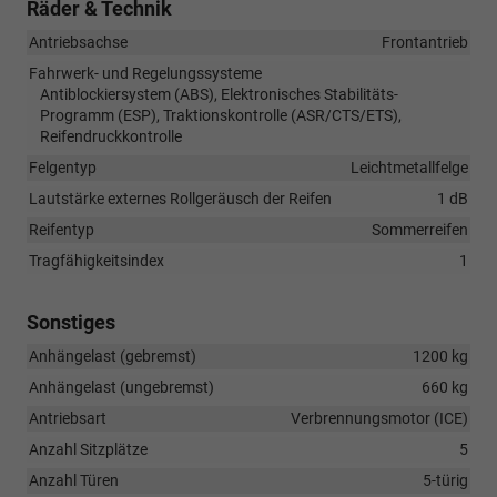
Räder & Technik
Antriebsachse
Frontantrieb
Fahrwerk- und Regelungssysteme
Antiblockiersystem (ABS), Elektronisches Stabilitäts-
Programm (ESP), Traktionskontrolle (ASR/CTS/ETS),
Reifendruckkontrolle
Felgentyp
Leichtmetallfelge
Lautstärke externes Rollgeräusch der Reifen
1 dB
Reifentyp
Sommerreifen
Tragfähigkeitsindex
1
Sonstiges
Anhängelast (gebremst)
1200 kg
Anhängelast (ungebremst)
660 kg
Antriebsart
Verbrennungsmotor (ICE)
Anzahl Sitzplätze
5
Anzahl Türen
5-türig