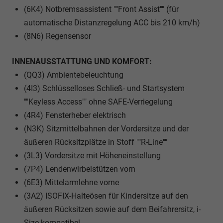
(6K4) Notbremsassistent ""Front Assist"" (für
automatische Distanzregelung ACC bis 210 km/h)
(8N6) Regensensor
INNENAUSSTATTUNG UND KOMFORT:
(QQ3) Ambientebeleuchtung
(4I3) Schlüsselloses Schließ- und Startsystem
""Keyless Access"" ohne SAFE-Verriegelung
(4R4) Fensterheber elektrisch
(N3K) Sitzmittelbahnen der Vordersitze und der
äußeren Rücksitzplätze in Stoff ""R-Line""
(3L3) Vordersitze mit Höheneinstellung
(7P4) Lendenwirbelstützen vorn
(6E3) Mittelarmlehne vorne
(3A2) ISOFIX-Halteösen für Kindersitze auf den
äußeren Rücksitzen sowie auf dem Beifahrersitz, i-
Size-kompatibel