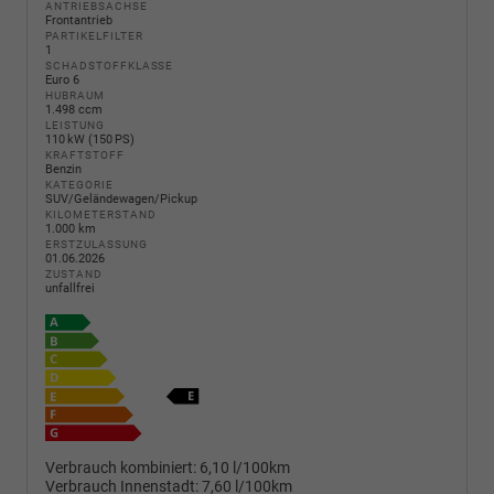
ANTRIEBSACHSE
Frontantrieb
PARTIKELFILTER
1
SCHADSTOFFKLASSE
Euro 6
HUBRAUM
1.498 ccm
LEISTUNG
110 kW (150 PS)
KRAFTSTOFF
Benzin
KATEGORIE
SUV/Geländewagen/Pickup
KILOMETERSTAND
1.000 km
ERSTZULASSUNG
01.06.2026
ZUSTAND
unfallfrei
Verbrauch kombiniert:
6,10 l/100km
Verbrauch Innenstadt:
7,60 l/100km