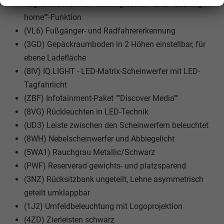
Tagfahrlicht sowie ""Coming home""- und ""Leaving
home""-Funktion
(VL6) Fußgänger- und Radfahrererkennung
(3GD) Gepäckraumboden in 2 Höhen einstellbar, für
ebene Ladefläche
(8IV) IQ.LIGHT - LED-Matrix-Scheinwerfer mit LED-
Tagfahrlicht
(ZBF) Infotainment-Paket ""Discover Media""
(8VG) Rückleuchten in LED-Technik
(UD3) Leiste zwischen den Scheinwerfern beleuchtet
(8WH) Nebelscheinwerfer und Abbiegelicht
(5WA1) Rauchgrau Metallic/Schwarz
(PWF) Reserverad gewichts- und platzsparend
(3NZ) Rücksitzbank ungeteilt, Lehne asymmetrisch
geteilt umklappbar
(1J2) Umfeldbeleuchtung mit Logoprojektion
(4ZD) Zierleisten schwarz