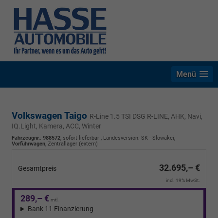
Menü
Volkswagen Taigo
R-Line 1.5 TSI DSG R-LINE, AHK, Navi,
IQ.Light, Kamera, ACC, Winter
Fahrzeugnr.
:
988572
,
sofort lieferbar
, Landesversion: SK - Slowakei,
Vorführwagen
, Zentrallager (extern)
32.695,– €
Gesamtpreis
incl. 19% MwSt.
289,– €
mtl.
Bank 11 Finanzierung