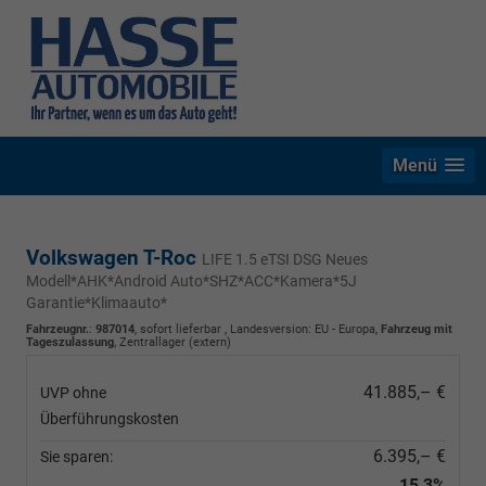
Menü
Volkswagen T-Roc
LIFE 1.5 eTSI DSG Neues
Modell*AHK*Android Auto*SHZ*ACC*Kamera*5J
Garantie*Klimaauto*
Fahrzeugnr.
:
987014
,
sofort lieferbar
, Landesversion: EU - Europa,
Fahrzeug mit
Tageszulassung
, Zentrallager (extern)
41.885,– €
UVP ohne
Überführungskosten
6.395,– €
Sie sparen:
15,3%