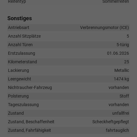
Reifentyp
Sommerreifen
Sonstiges
Antriebsart
Verbrennungsmotor (ICE)
Anzahl Sitzplätze
5
Anzahl Türen
5-türig
Erstzulassung
01.06.2026
Kilometerstand
25
Lackierung
Metallic
Leergewicht
1474 kg
Nichtraucher-Fahrzeug
vorhanden
Polsterung
Stoff
Tageszulassung
vorhanden
Zustand
unfallfrei
Zustand, Beschaffenheit
Scheckheftgepflegt
Zustand, Fahrfähigkeit
fahrtauglich