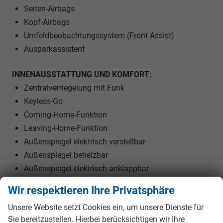
Seiten-Airbags
Kopf-Airbags
Umfeldbeobachtungssystem (Front Assist)
Ausparkassistent
INNENAUSSTATTUNG UND KOMFORT:
Zentralverriegelung mit Funk
Keyless-Go
Coming-Home-Funktion
Leaving-Home-Funktion
Außenspiegel elektrisch verstellbar
Außenspiegel beheizbar
Außenspiegel elektrisch anklappbar
Elektrische Fensterheber vorne und hinten
Wir respektieren Ihre Privatsphäre
Polsterstoff
Unsere Website setzt Cookies ein, um unsere Dienste für
Beifahrersitz umklappbar
Sie bereitzustellen. Hierbei berücksichtigen wir Ihre
Vordersitze höhenverstellbar