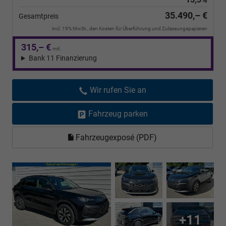
35.490,– €
Gesamtpreis
incl. 19% MwSt., den Kosten für Überführung und Zulassungspapieren
315,– €
mtl.
Bank 11 Finanzierung
Wir rufen Sie an
Fahrzeug parken
Fahrzeugexposé (PDF)
+11