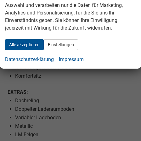
Auswahl und verarbeiten nur die Daten für Marketing,
Lendenwirbelstütze Fahrer und Beifahrer
Analytics und Personalisierung, für die Sie uns Ihr
Armlehnen vorne und hinten
Einverständnis geben. Sie können Ihre Einwilligung
ISOFIX am Beifahrersitz
jederzeit mit Wirkung für die Zukunft widerrufen.
Kindersitzvorbereitung (ISOFIX)
Rücksitzbank teilbar
Alle akzeptieren
Einstellungen
Lenkrad höhenverstellbar
Lenkradheizung
Datenschutzerklärung
Impressum
Schaltwippen am Lenkrad
Komfortsitz
EXTRAS:
Dachreling
Doppelter Laderaumboden
Variabler Ladeboden
Metallic
LM-Felgen