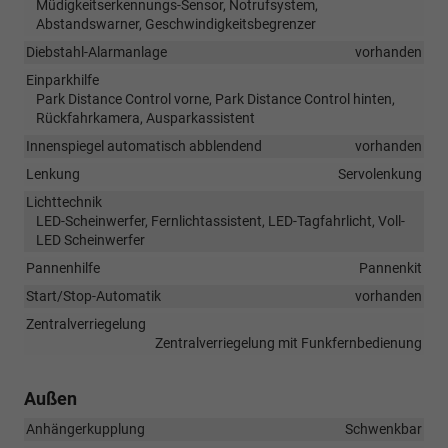
Müdigkeitserkennungs-Sensor, Notrufsystem,
Abstandswarner, Geschwindigkeitsbegrenzer
Diebstahl-Alarmanlage
vorhanden
Einparkhilfe
Park Distance Control vorne, Park Distance Control hinten,
Rückfahrkamera, Ausparkassistent
Innenspiegel automatisch abblendend
vorhanden
Lenkung
Servolenkung
Lichttechnik
LED-Scheinwerfer, Fernlichtassistent, LED-Tagfahrlicht, Voll-
LED Scheinwerfer
Pannenhilfe
Pannenkit
Start/Stop-Automatik
vorhanden
Zentralverriegelung
Zentralverriegelung mit Funkfernbedienung
Außen
Anhängerkupplung
Schwenkbar