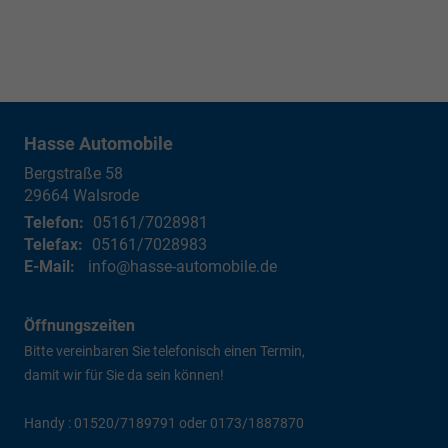
Hasse Automobile
Bergstraße 58
29664
Walsrode
Telefon:
05161/7028981
Telefax:
05161/7028983
E-Mail:
info@hasse-automobile.de
Öffnungszeiten
Bitte vereinbaren Sie telefonisch einen Termin,
damit wir für Sie da sein können!
Handy : 01520/7189791 oder 0173/1887870