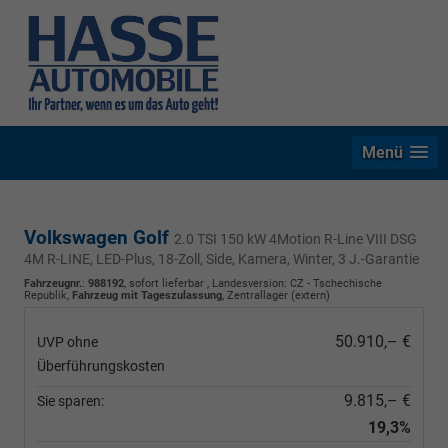
Menü
Volkswagen Golf
2.0 TSI 150 kW 4Motion R-Line VIII DSG
4M R-LINE, LED-Plus, 18-Zoll, Side, Kamera, Winter, 3 J.-Garantie
Fahrzeugnr.
:
988192
,
sofort lieferbar
, Landesversion: CZ - Tschechische
Republik,
Fahrzeug mit Tageszulassung
, Zentrallager (extern)
50.910,– €
UVP ohne
Überführungskosten
9.815,– €
Sie sparen:
19,3%