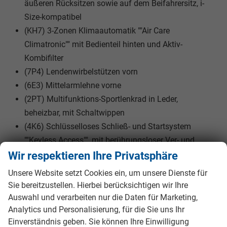
äußeren Rücksitzen sowie auf dem Beifahrersitz, i-
Size-kompatibel
(KH7) 3-Zonen Klimaautomatik ""Air Care
Climatronic"" mit Bedienteil hinten und Aktiv-
Kombifilter
(7P4) Lendenwirbelstützen vorn
(6E3) Mittelarmlehne vorne
(2PT) Multifunktions-Sportlenkrad in Leder,
beheizbar, mit Schaltwippen
(4K6) Schlüsselloses Schließ- und Startsystem
""Keyless Access"", mit berührungsloser Ver- und
Entriegelung, SAFE-Verriegelung
Wir respektieren Ihre Privatsphäre
(N0L) Sitzmittelbahnen der Vordersitze und der
Unsere Website setzt Cookies ein, um unsere Dienste für
äußeren Rücksitzplätze in Stoff ""R-Line"", -
Sie bereitzustellen. Hierbei berücksichtigen wir Ihre
innenwangen in ""ArtVelours""
Auswahl und verarbeiten nur die Daten für Marketing,
(3L3) Vordersitze mit Höheneinstellung
Analytics und Personalisierung, für die Sie uns Ihr
Einverständnis geben. Sie können Ihre Einwilligung