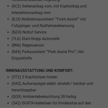
(6C2) Seitenairbag vorn, mit Kopfairbag und
Interaktionsairbag vorn
(8J3) Notbremsassistent ""Front Assist"" mit
Fußgänger- und Radfahrererkennung
(NZ4) Notruf Service
(7L6) Start-Stopp Automatik
(8N6) Regensensor
(8A5) Parkassistent ""Park Assist Pro"", inkl.
Einparkhilfe
INNENAUSSTATTUNG UND KOMFORT:
(3T2) 3 Kopfstützen hinten
(6XQ) Außenspiegel elektr. einstell-/ heizbar und
heranklappbar
(QQ9) Ambientebeleuchtung 30-farbig
(3A2) ISOFIX-Halteösen für Kindersitze auf den