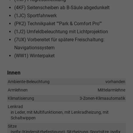
(4KF) Seitenscheiben ab B-Säule abgedunkelt
(1JC) Sportfahrwerk
(PK2) Technikpaket ""Park & Comfort Pro""
(1J2) Umfeldbeleuchtung mit Lichtprojektion
(7UX) Vorbereitet für spätere Freischaltung:
Navigationssystem
(WW1) Winterpaket
Innen
Ambiente-Beleuchtung
vorhanden
Armlehnen
Mittelarmlehne
Klimatisierung
3-Zonen-Klimaautomatik
Lenkrad
in Leder, mit Multifunktionen, mit Lenkradheizung, mit
Schaltwippen
Sitze
Isofix (Kindersitzbefestigung), Sitzheizung, Sportsitze, Isofix