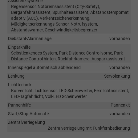
Assistenzsysteme
Regensensor, Notbremsassistent (City-Safety),
Berganfahrassistent, Spurhalteassistent, Abstandstempomat
adaptiv (ACC), Verkehrzeichenerkennung,
Müdigkeitserkennungs-Sensor, Notrufsystem,
Abstandswarner, Geschwindigkeitsbegrenzer
Diebstahl-Alarmanlage
vorhanden
Einparkhilfe
Selbstlenkendes System, Park Distance Control vorne, Park
Distance Control hinten, Rückfahrkamera, Ausparkassistent
Innenspiegel automatisch abblendend
vorhanden
Lenkung
Servolenkung
Lichttechnik
Kurvenlicht, Lichtsensor, LED-Scheinwerfer, Fernlichtassistent,
LED-Tagfahrlicht, Voll-LED Scheinwerfer
Pannenhilfe
Pannenkit
Start/Stop-Automatik
vorhanden
Zentralverriegelung
Zentralverriegelung mit Funkfernbedienung