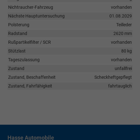
Nichtraucher-Fahrzeug
vorhanden
Nächste Hauptuntersuchung
01.08.2029
Polsterung
Teilleder
Radstand
2620 mm
Rußpartikelfilter / SCR
vorhanden
Stützlast
80 kg
Tageszulassung
vorhanden
Zustand
unfallfrei
Zustand, Beschaffenheit
Scheckheftgepflegt
Zustand, Fahrfähigkeit
fahrtauglich
Hasse Automobile