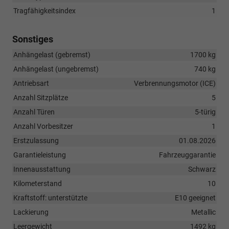
Tragfähigkeitsindex
1
Sonstiges
Anhängelast (gebremst)
1700 kg
Anhängelast (ungebremst)
740 kg
Antriebsart
Verbrennungsmotor (ICE)
Anzahl Sitzplätze
5
Anzahl Türen
5-türig
Anzahl Vorbesitzer
1
Erstzulassung
01.08.2026
Garantieleistung
Fahrzeuggarantie
Innenausstattung
Schwarz
Kilometerstand
10
Kraftstoff: unterstützte
E10 geeignet
Lackierung
Metallic
Leergewicht
1492 kg