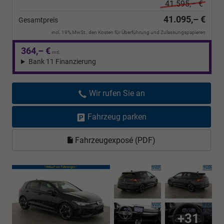
41.595,– €
41.095,– €
Gesamtpreis
incl. 19% MwSt., den Kosten für Überführung und Zulassungspapieren
364,– €
mtl.
Bank 11 Finanzierung
Wir rufen Sie an
Fahrzeug parken
Fahrzeugexposé (PDF)
+31