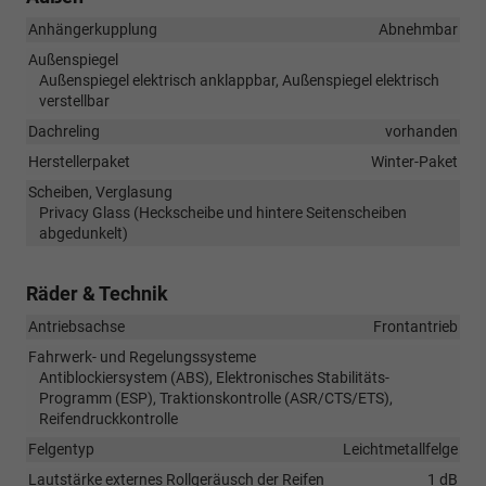
Anhängerkupplung
Abnehmbar
Außenspiegel
Außenspiegel elektrisch anklappbar, Außenspiegel elektrisch
verstellbar
Dachreling
vorhanden
Herstellerpaket
Winter-Paket
Scheiben, Verglasung
Privacy Glass (Heckscheibe und hintere Seitenscheiben
abgedunkelt)
Räder & Technik
Antriebsachse
Frontantrieb
Fahrwerk- und Regelungssysteme
Antiblockiersystem (ABS), Elektronisches Stabilitäts-
Programm (ESP), Traktionskontrolle (ASR/CTS/ETS),
Reifendruckkontrolle
Felgentyp
Leichtmetallfelge
Lautstärke externes Rollgeräusch der Reifen
1 dB