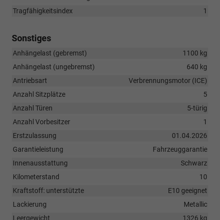
Tragfähigkeitsindex
1
Sonstiges
Anhängelast (gebremst)
1100 kg
Anhängelast (ungebremst)
640 kg
Antriebsart
Verbrennungsmotor (ICE)
Anzahl Sitzplätze
5
Anzahl Türen
5-türig
Anzahl Vorbesitzer
1
Erstzulassung
01.04.2026
Garantieleistung
Fahrzeuggarantie
Innenausstattung
Schwarz
Kilometerstand
10
Kraftstoff: unterstützte
E10 geeignet
Lackierung
Metallic
Leergewicht
1326 kg