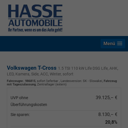
Menü
Volkswagen T-Cross
1.5 TSI 110 kW Life DSG Life, AHK,
LED, Kamera, Side, ACC, Winter, sofort
Fahrzeugnr.
:
986815
,
sofort lieferbar
, Landesversion: SK - Slowakei,
Fahrzeug
mit Tageszulassung
, Zentrallager (extern)
39.125,– €
UVP ohne
Überführungskosten
8.130,– €
Sie sparen:
20,8%