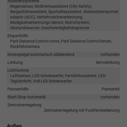
Assistenzsysteme
Regensensor, Notbremsassistent (City-Safety),
Berganfahrassistent, Spurhalteassistent, Abstandstempomat
adaptiv (ACC), Verkehrzeichenerkennung,
Müdigkeitserkennungs-Sensor, Notrufsystem,
Abstandswarner, Geschwindigkeitsbegrenzer
Einparkhilfe
Park Distance Control vorne, Park Distance Control hinten,
Rückfahrkamera
Innenspiegel automatisch abblendend
vorhanden
Lenkung
Servolenkung
Lichttechnik
Lichtsensor, LED-Scheinwerfer, Fernlichtassistent, LED-
Tagfahrlicht, Voll-LED Scheinwerfer
Pannenhilfe
Pannenkit
Start/Stop-Automatik
vorhanden
Zentralverriegelung
Zentralverriegelung mit Funkfernbedienung
Außen