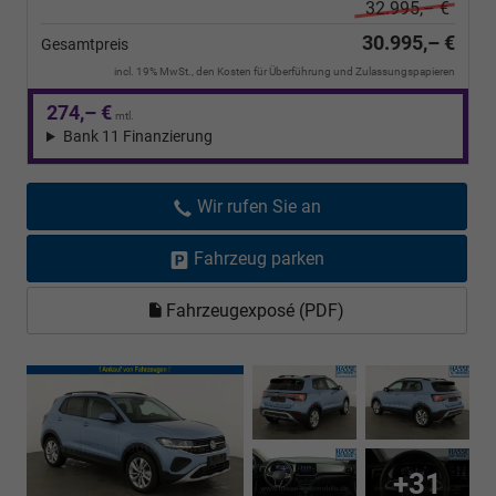
32.995,– €
30.995,– €
Gesamtpreis
incl. 19% MwSt., den Kosten für Überführung und Zulassungspapieren
274,– €
mtl.
Bank 11 Finanzierung
Wir rufen Sie an
Fahrzeug parken
Fahrzeugexposé (PDF)
+31