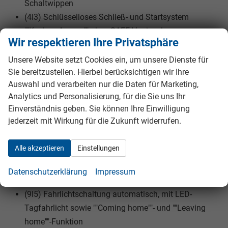
Schaltwippen
(4I3) Schlüsselloses Schließ- und Startsystem
""Keyless Access"" ohne SAFE-Verriegelung
Wir respektieren Ihre Privatsphäre
(N2H) Sitzmittelbahnen der Vordersitze und der
äußeren Rücksitzplätze in Stoff ""Life""
Unsere Website setzt Cookies ein, um unsere Dienste für
Sie bereitzustellen. Hierbei berücksichtigen wir Ihre
(3L3) Vordersitze mit Höheneinstellung
Auswahl und verarbeiten nur die Daten für Marketing,
Analytics und Personalisierung, für die Sie uns Ihr
EXTRAS:
Einverständnis geben. Sie können Ihre Einwilligung
(V73) 4 Leichtmetallräder ""Bangalore"" 6,5 J x 17
jederzeit mit Wirkung für die Zukunft widerrufen.
(6YD) Außenspiegel elektrisch einstell-, anklapp- und
beheizbar, mit Beifahrerspiegelabsenkung
Alle akzeptieren
Einstellungen
(3S2) Dachreling schwarz
(7J1) Digital Cockpit, mehrfarbig, verschiedene Info-
Datenschutzerklärung
Impressum
Profile wählbar
(9I5) Fahrlichtschaltung automatisch, mit LED-
Tagfahrlicht sowie ""Coming home""- und ""Leaving
home""-Funktion