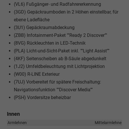
(VL6) Fußgänger- und Radfahrererkennung
(3GD) Gepäckraumboden in 2 Höhen einstellbar, für
ebene Ladefläche
(3U1) Gepäckraumabdeckung
(ZBB) Infotainment-Paket ""Ready 2 Discover""
(8VG) Rückleuchten in LED-Technik
(PLA) Licht-und-Sicht-Paket inkl. ""Light Assist""
(4KF) Seitenscheiben ab B-Säule abgedunkelt
(1J2) Umfeldbeleuchtung mit Lichtprojektion
(W00) R-LINE Exterieur
(7UJ) Vorbereitet für spätere Freischaltung:
Navigationsfunktion ""Discover Media""
(PSH) Vordersitze beheizbar
Innen
Armlehnen
Mittelarmlehne