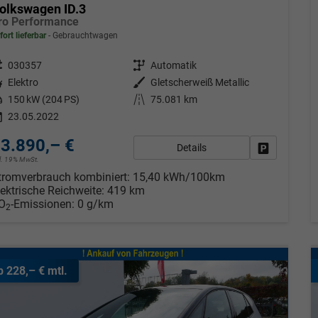
olkswagen ID.3
ro Performance
fort lieferbar
Gebrauchtwagen
eugnr.
030357
Getriebe
Automatik
tstoff
Elektro
Außenfarbe
Gletscherweiß Metallic
tung
150 kW (204 PS)
Kilometerstand
75.081 km
23.05.2022
3.890,– €
Details
Fahrzeug pa
cl. 19% MwSt.
tromverbrauch kombiniert:
15,40 kWh/100km
lektrische Reichweite:
419 km
O
-Emissionen:
0 g/km
2
b 228,– € mtl.