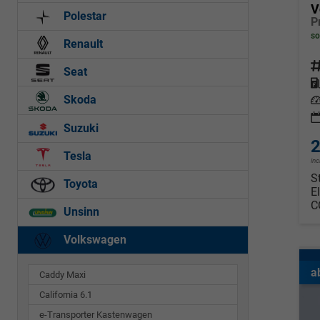
V
Polestar
P
so
Renault
Fahrz
Seat
Kraf
Skoda
Leis
Suzuki
2
Tesla
in
S
Toyota
E
C
Unsinn
Volkswagen
a
Caddy Maxi
California 6.1
e-Transporter Kastenwagen