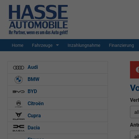
Home
Fahrzeuge
Inzahlungnahme
Finanzierung
Audi
BMW
Vo
BYD
Ver
Citroën
Cupra
Ant
Dacia