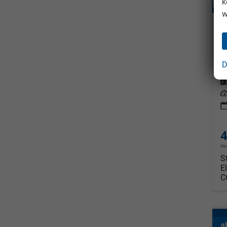
k
w
V
so
D
Fahrz
Kraf
Leis
4
in
S
E
C
a