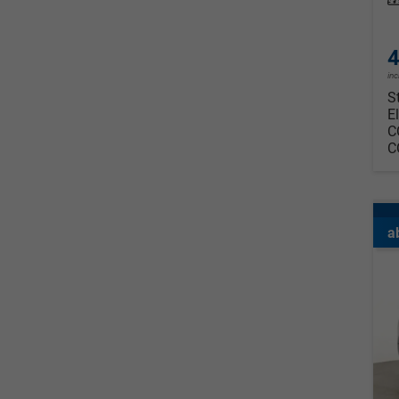
Leis
4
in
S
E
C
C
a