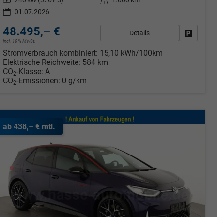
Leistung
240 kW (326 PS)
Kilometerstand
1.000 km
01.07.2026
48.495,– €
Details
rken
Fahrzeug
incl. 19% MwSt.
Stromverbrauch kombiniert:
15,10 kWh/100km
Elektrische Reichweite:
584 km
CO
-Klasse:
A
2
CO
-Emissionen:
0 g/km
2
ab 438,– € mtl.