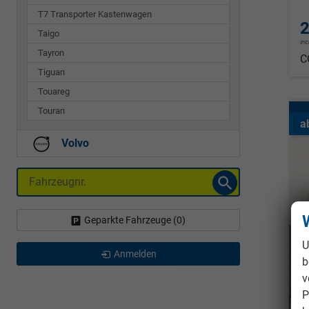
T7 Transporter Kastenwagen
2
Taigo
in
Tayron
C
Tiguan
Touareg
Touran
a
Volvo
Fahrzeugnr.
Geparkte Fahrzeuge (
0
)
U
Anmelden
b
v
P