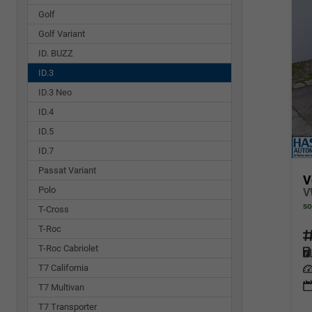
Golf
Golf Variant
ID. BUZZ
ID.3
ID.3 Neo
ID.4
ID.5
ID.7
Passat Variant
V
Polo
so
T-Cross
T-Roc
Fahrz
T-Roc Cabriolet
Kraf
T7 California
Leis
T7 Multivan
T7 Transporter