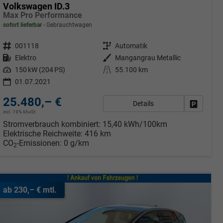
Volkswagen ID.3
Max Pro Performance
sofort lieferbar
Gebrauchtwagen
Fahrzeugnr.
001118
Getriebe
Automatik
Kraftstoff
Elektro
Außenfarbe
Mangangrau Metallic
Leistung
150 kW (204 PS)
Kilometerstand
55.100 km
01.07.2021
25.480,– €
Details
rken
Fahrzeug
incl. 19% MwSt.
Stromverbrauch kombiniert:
15,40 kWh/100km
Elektrische Reichweite:
416 km
CO
-Emissionen:
0 g/km
2
ab 230,– € mtl.