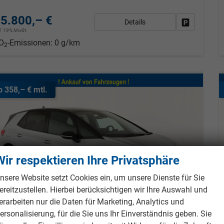
5.800,– €
Details
Fahrzeug pa
cl. 19% MwSt.
O
-Emissionen:
0 g/km
2
b 358,– € mtl.
Wir respektieren Ihre Privatsphäre
nsere Website setzt Cookies ein, um unsere Dienste für Sie
ereitzustellen. Hierbei berücksichtigen wir Ihre Auswahl und
erarbeiten nur die Daten für Marketing, Analytics und
ersonalisierung, für die Sie uns Ihr Einverständnis geben. Sie