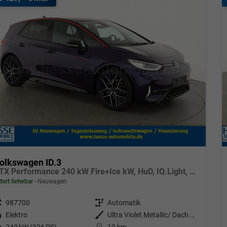
olkswagen ID.3
GTX Performance 240 kW Fire+Ice kW, HuD, IQ.Light, H&K, Wärmepumpe, 20-Zoll, 4 J.-Garantie
fort lieferbar
Neuwagen
eugnr.
987700
Getriebe
Automatik
tstoff
Elektro
Außenfarbe
Ultra Violet Metallic/ Dach Schwarz