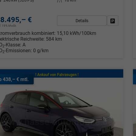
tung
240 kW (326 PS)
Kilometerstand
10 km
8.495,– €
Details
Fahrzeug pa
cl. 19% MwSt.
tromverbrauch kombiniert:
15,10 kWh/100km
lektrische Reichweite:
584 km
O
-Klasse:
A
2
O
-Emissionen:
0 g/km
2
b 438,– € mtl.