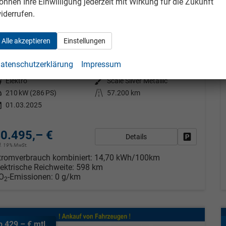
önnen Ihre Einwilligung jederzeit mit Wirkung für die Zukunft
iderrufen.
olkswagen ID.3
GTX 210 kW kW, HuD, H&K, IQ.Light, Kamera, Winter, 20-Zoll
Alle akzeptieren
Einstellungen
fort lieferbar
Gebrauchtwagen
atenschutzerklärung
Impressum
eugnr.
987871
Getriebe
Automatik
tstoff
Elektro
Außenfarbe
Scale Silver Metallic
tung
210 kW (286 PS)
Kilometerstand
57.200 km
01.03.2025
0.495,– €
Details
Fahrzeug pa
cl. 19% MwSt.
tromverbrauch kombiniert:
14,70 kWh/100km
lektrische Reichweite:
598 km
O
-Emissionen:
0 g/km
2
b 429,– € mtl.