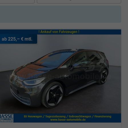
ab 225,– € mtl.