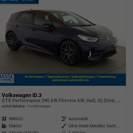
Volkswagen ID.3
GTX Performance 240 kW Fire+Ice kW, HuD, IQ.Drive, IQ.Light, H&K, Wärmepumpe, 20-Zoll, 4 J.-Garantie
sofort lieferbar
Vorführwagen
Fahrzeugnr.
988632
Getriebe
Automatik
Kraftstoff
Elektro
Außenfarbe
Ultra Violet Metallic/ Dach Schwarz