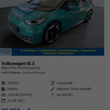
Volkswagen ID.3
Max Pro Performance
sofort lieferbar
Gebrauchtwagen
Fahrzeugnr.
083802
Getriebe
Automatik
Kraftstoff
Elektro
Außenfarbe
Makena-Türkis Metallic
Leistung
150 kW (204 PS)
Kilometerstand
44.469 km
23.08.2021