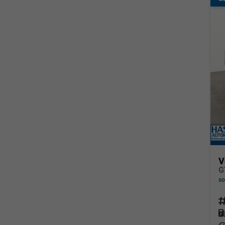
V
so
Fahrz
Kraf