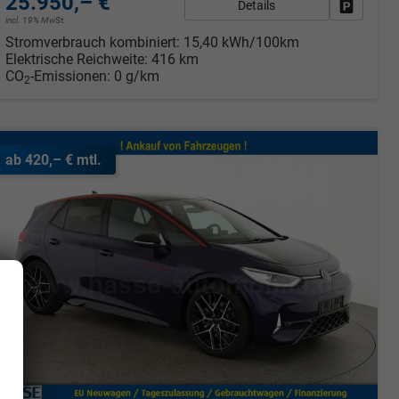
25.950,– €
Details
Fahrzeug
incl. 19% MwSt.
rken
Stromverbrauch kombiniert:
15,40 kWh/100km
Elektrische Reichweite:
416 km
CO
-Emissionen:
0 g/km
2
ab 420,– € mtl.