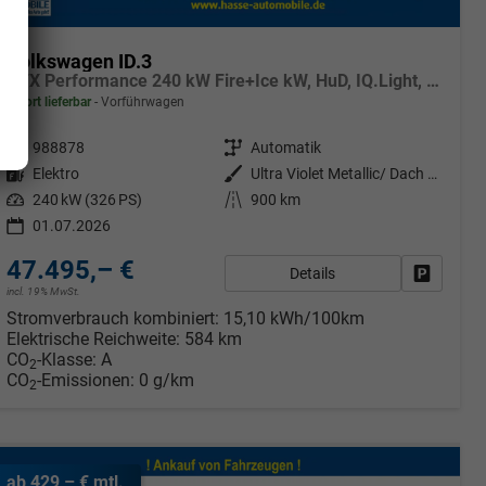
Volkswagen ID.3
GTX Performance 240 kW Fire+Ice kW, HuD, IQ.Light, H&K, Wärmepumpe, 20-Zoll, 4 J.-Garantie
sofort lieferbar
Vorführwagen
Fahrzeugnr.
988878
Getriebe
Automatik
Kraftstoff
Elektro
Außenfarbe
Ultra Violet Metallic/ Dach Schwarz
Leistung
240 kW (326 PS)
Kilometerstand
900 km
01.07.2026
47.495,– €
Details
Fahrzeug
incl. 19% MwSt.
rken
Stromverbrauch kombiniert:
15,10 kWh/100km
Elektrische Reichweite:
584 km
CO
-Klasse:
A
2
CO
-Emissionen:
0 g/km
2
ab 429,– € mtl.