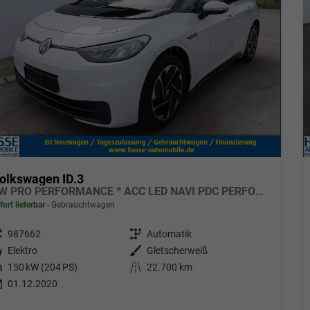
olkswagen ID.3
VW PRO PERFORMANCE * ACC LED NAVI PDC PERFORMANCE*ACC*APP-CONNECT*LED*NAVI*PARKTRONIC*KLIMAAUTOMATIK*
fort lieferbar
Gebrauchtwagen
eugnr.
987662
Getriebe
Automatik
tstoff
Elektro
Außenfarbe
Gletscherweiß
tung
150 kW (204 PS)
Kilometerstand
22.700 km
01.12.2020