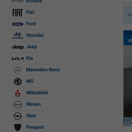
Etrusco
Fiat
I
Ford
Hyundai
a
Jeep
Kia
Mercedes-Benz
MG
Mitsubishi
Nissan
Opel
Peugeot