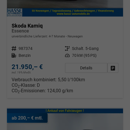
Skoda Kamiq
Essence
unverbindliche Lieferzeit: 4-7 Monate
Neuwagen
Fahrzeugnr.
987374
Getriebe
Schalt. 5-Gang
Kraftstoff
Benzin
Leistung
70 kW (95 PS)
21.950,– €
Details
Fahrzeug
incl. 19% MwSt.
Verbrauch kombiniert:
5,50 l/100km
CO
-Klasse:
D
2
CO
-Emissionen:
124,00 g/km
2
ab 200,– € mtl.