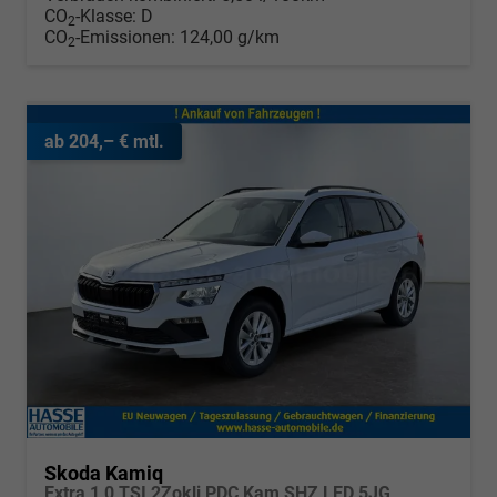
CO
-Klasse:
D
2
CO
-Emissionen:
124,00 g/km
2
ab 204,– € mtl.
Skoda Kamiq
Extra 1,0 TSI 2Zokli PDC Kam SHZ LED 5JG