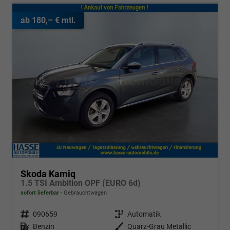
ab 180,– € mtl.
Skoda Kamiq
1.5 TSI Ambition OPF (EURO 6d)
sofort lieferbar
Gebrauchtwagen
Fahrzeugnr.
090659
Getriebe
Automatik
Kraftstoff
Benzin
Außenfarbe
Quarz-Grau Metallic