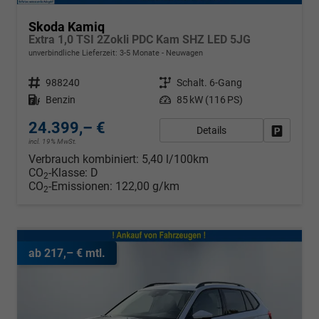
Skoda Kamiq
Extra 1,0 TSI 2Zokli PDC Kam SHZ LED 5JG
unverbindliche Lieferzeit: 3-5 Monate
Neuwagen
Fahrzeugnr.
988240
Getriebe
Schalt. 6-Gang
Kraftstoff
Benzin
Leistung
85 kW (116 PS)
24.399,– €
Details
Fahrzeug
incl. 19% MwSt.
Verbrauch kombiniert:
5,40 l/100km
CO
-Klasse:
D
2
CO
-Emissionen:
122,00 g/km
2
ab 217,– € mtl.