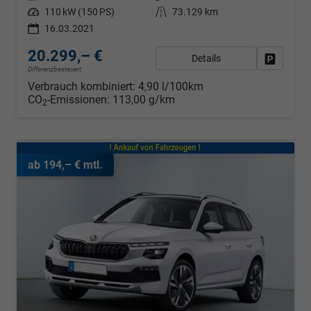
Leistung
110 kW (150 PS)
Kilometerstand
73.129 km
16.03.2021
20.299,– €
Details
Fahrzeug
Differenzbesteuert
Verbrauch kombiniert:
4,90 l/100km
CO
-Emissionen:
113,00 g/km
2
ab 194,– € mtl.