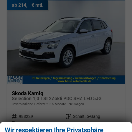
ab 214,– € mtl.
Skoda Kamiq
Selection 1,0 TSI 2Zokli PDC SHZ LED 5JG
unverbindliche Lieferzeit: 3-5 Monate
Neuwagen
Fahrzeugnr.
988229
Getriebe
Schalt. 5-Gang
Kraftstoff
Benzin
Leistung
70 kW (95 PS)
Wir respektieren Ihre Privatsphäre