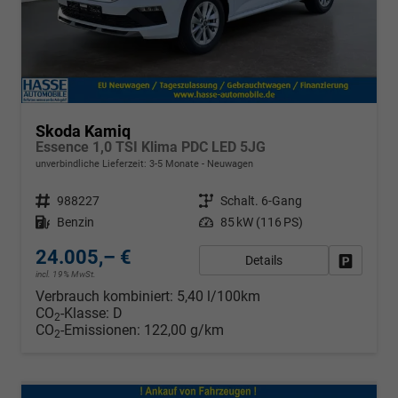
Skoda Kamiq
Essence 1,0 TSI Klima PDC LED 5JG
unverbindliche Lieferzeit: 3-5 Monate
Neuwagen
Fahrzeugnr.
988227
Getriebe
Schalt. 6-Gang
Kraftstoff
Benzin
Leistung
85 kW (116 PS)
24.005,– €
Details
Fahrzeug
incl. 19% MwSt.
Verbrauch kombiniert:
5,40 l/100km
CO
-Klasse:
D
2
CO
-Emissionen:
122,00 g/km
2