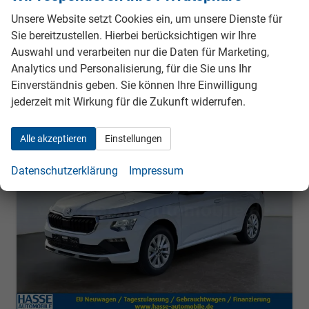
24.182,– €
Details
Fahrzeug
Unsere Website setzt Cookies ein, um unsere Dienste für
incl. 19% MwSt.
Sie bereitzustellen. Hierbei berücksichtigen wir Ihre
Verbrauch kombiniert:
5,50 l/100km
CO
-Klasse:
D
Auswahl und verarbeiten nur die Daten für Marketing,
2
CO
-Emissionen:
124,00 g/km
Analytics und Personalisierung, für die Sie uns Ihr
2
Einverständnis geben. Sie können Ihre Einwilligung
jederzeit mit Wirkung für die Zukunft widerrufen.
ab 216,– € mtl.
Alle akzeptieren
Einstellungen
Datenschutzerklärung
Impressum