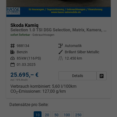
Skoda Kamiq
Selection 1.0 TSI DSG Selection, Matrix, Kamera, Winter, 16-Zoll, 4-J Garantie
sofort lieferbar
Gebrauchtwagen
Fahrzeugnr.
988134
Getriebe
Automatik
Kraftstoff
Benzin
Außenfarbe
Brillant Silber Metallic
Leistung
85 kW (116 PS)
Kilometerstand
12.450 km
01.03.2025
25.695,– €
Details
Fahrzeug
incl. 19% MwSt.
Verbrauch kombiniert:
5,60 l/100km
CO
-Emissionen:
127,00 g/km
2
Datensätze pro Seite:
10
20
50
100
250