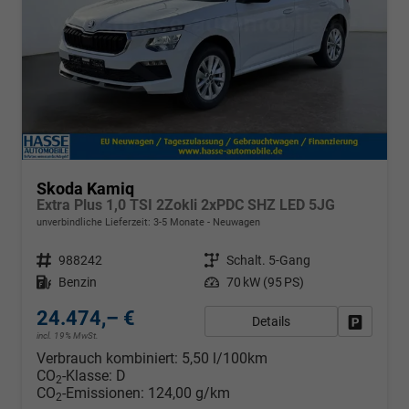
Skoda Kamiq
Extra Plus 1,0 TSI 2Zokli 2xPDC SHZ LED 5JG
unverbindliche Lieferzeit: 3-5 Monate
Neuwagen
Fahrzeugnr.
988242
Getriebe
Schalt. 5-Gang
Kraftstoff
Benzin
Leistung
70 kW (95 PS)
24.474,– €
Details
Fahrzeug
incl. 19% MwSt.
Verbrauch kombiniert:
5,50 l/100km
CO
-Klasse:
D
2
CO
-Emissionen:
124,00 g/km
2