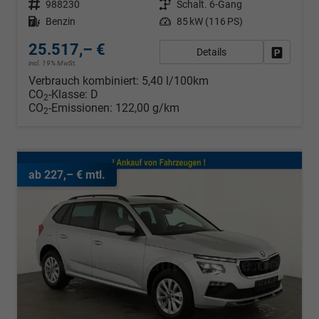
Fahrzeugnr.
988230
Getriebe
Schalt. 6-Gang
Kraftstoff
Benzin
Leistung
85 kW (116 PS)
25.517,– €
Details
Fahrzeug
incl. 19% MwSt.
Verbrauch kombiniert:
5,40 l/100km
CO
-Klasse:
D
2
CO
-Emissionen:
122,00 g/km
2
ab 227,– € mtl.