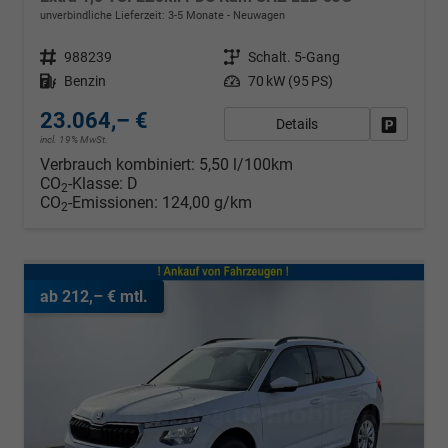
unverbindliche Lieferzeit: 3-5 Monate
Neuwagen
Fahrzeugnr.
988239
Getriebe
Schalt. 5-Gang
Kraftstoff
Benzin
Leistung
70 kW (95 PS)
23.064,– €
Details
Fahrzeug
incl. 19% MwSt.
Verbrauch kombiniert:
5,50 l/100km
CO
-Klasse:
D
2
CO
-Emissionen:
124,00 g/km
2
ab 212,– € mtl.