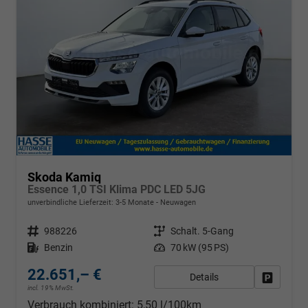
Skoda Kamiq
Essence 1,0 TSI Klima PDC LED 5JG
unverbindliche Lieferzeit: 3-5 Monate
Neuwagen
Fahrzeugnr.
988226
Getriebe
Schalt. 5-Gang
Kraftstoff
Benzin
Leistung
70 kW (95 PS)
22.651,– €
Details
Fahrzeug
incl. 19% MwSt.
Verbrauch kombiniert:
5,50 l/100km