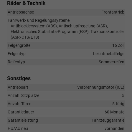
Räder & Technik
Antriebsachse
Frontantrieb
Fahrwerk- und Regelungssysteme
Antiblockiersystem (ABS), Antischlupfregelung (ASR),
Elektronisches Stabilitäts-Programm (ESP), Traktionskontrolle
(ASR/CTS/ETS)
Felgengröße
16 Zoll
Felgentyp
Leichtmetallfelge
Reifentyp
Sommerreifen
Sonstiges
Antriebsart
Verbrennungsmotor (ICE)
Anzahl Sitzplätze
5
Anzahl Türen
5-türig
Garantiedauer
60 Monate
Garantieleistung
Fahrzeuggarantie
HU/AU neu
vorhanden