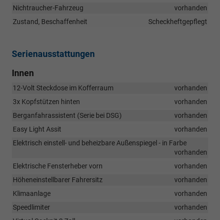
Nichtraucher-Fahrzeug
vorhanden
Zustand, Beschaffenheit
Scheckheftgepflegt
Serienausstattungen
Innen
12-Volt Steckdose im Kofferraum
vorhanden
3x Kopfstützen hinten
vorhanden
Berganfahrassistent (Serie bei DSG)
vorhanden
Easy Light Assit
vorhanden
Elektrisch einstell- und beheizbare Außenspiegel - in Farbe
vorhanden
Elektrische Fensterheber vorn
vorhanden
Höheneinstellbarer Fahrersitz
vorhanden
Klimaanlage
vorhanden
Speedlimiter
vorhanden