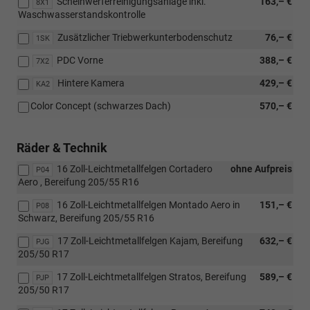
Scheinwerferreinigungsanlage inkl.
163,– €
8X1
Waschwasserstandskontrolle
Zusätzlicher Triebwerkunterbodenschutz
76,– €
1SK
PDC Vorne
388,– €
7X2
Hintere Kamera
429,– €
KA2
Color Concept (schwarzes Dach)
570,– €
Räder & Technik
16 Zoll-Leichtmetallfelgen Cortadero
ohne Aufpreis
P04
Aero , Bereifung 205/55 R16
16 Zoll-Leichtmetallfelgen Montado Aero in
151,– €
P08
Schwarz, Bereifung 205/55 R16
17 Zoll-Leichtmetallfelgen Kajam, Bereifung
632,– €
PJG
205/50 R17
17 Zoll-Leichtmetallfelgen Stratos, Bereifung
589,– €
PJP
205/50 R17