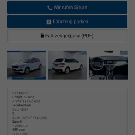
Wir rufen Sie an
Fahrzeug parken
Fahrzeugexposé (PDF)
GETRIEBE
Schalt. 6-Gang
ANTRIEBSACHSE
Frontantrieb
ZYLINDER
3
SCHADSTOFFKLASSE
Euro 6
HUBRAUM
999 ccm
LEISTUNG