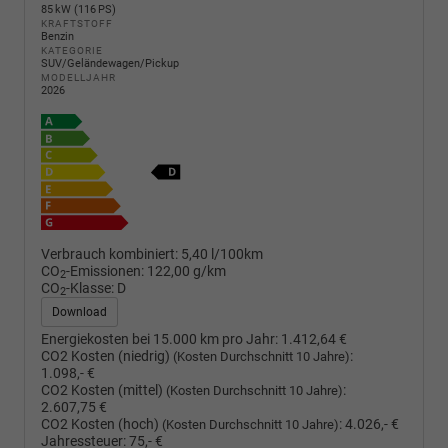
85 kW (116 PS)
KRAFTSTOFF
Benzin
KATEGORIE
SUV/Geländewagen/Pickup
MODELLJAHR
2026
Verbrauch kombiniert:
5,40 l/100km
CO
-Emissionen:
122,00 g/km
2
CO
-Klasse:
D
2
Download
Energiekosten bei 15.000 km pro Jahr:
1.412,64 €
CO2 Kosten (niedrig)
:
(Kosten Durchschnitt 10 Jahre)
1.098,- €
CO2 Kosten (mittel)
:
(Kosten Durchschnitt 10 Jahre)
2.607,75 €
CO2 Kosten (hoch)
:
4.026,- €
(Kosten Durchschnitt 10 Jahre)
Jahressteuer:
75,- €