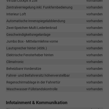
Virtual Cockpit 8 Zoll
vorhanden
Zentralverriegelung inkl. Funkfernbedienung
vorhanden
Interieur Loft
vorhanden
Automatische Innenspiegelabblendung
vorhanden
Zwei-Speichen-Multi Lederlenkrad
vorhanden
Geschwindigkeitsregelanlage
vorhanden
Jumbo Box - Mittelarmlehne vorne
vorhanden
Lautsprecher hinter (4Stk.)
vorhanden
Elektrische Fensterheber hinten
vorhanden
Climatronic
vorhanden
Beheizbare Vordersitze
vorhanden
Fahrer- und Beifahrersitz höhenverstellbar
vorhanden
Regenschirmablage in der Fahrertür
vorhanden
Waschwasser-Füllstandskontrolle
vorhanden
Infotainment & Kommunikation