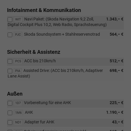
Infotainment & Kommunikation
Navi Paket: (Skoda Navigation 9,2 Zoll,
1.343,– €
WIT
Digital Cockpit Plus 10,2, Web Radio, Sprachsteuerung)
Skoda Soundsystem + Stahlreservenotrad
564,– €
PJC
Sicherheit & Assistenz
ACC bis 210km/h
512,– €
PC5
Assisted Drive: (ACC bis 210km/h, Adaptiver
698,– €
PIA
Lane Assist)
Außen
Vorbereitung für eine AHK
225,– €
1D7
AHK
1.190,– €
1M6
Adapter fur AHK
43,– €
ND1