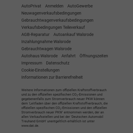
AutoPrivat
Anmelden
AutoGewerbe
Neuwagenverkaufsbedingungen
Gebrauchtwagenverkaufsbedingungen
Verkaufsbedingungen Teileverkauf
AGB-Reparatur
Autoankauf Walsrode
Inzahlungnahme Walsrode
Gebrauchtwagen Walsrode
Autohaus Walsrode
Anfahrt
Öffnungszeiten
Impressum
Datenschutz
Cookie-Einstellungen
Informationen zur Barrierefreiheit
Weitere Informationen zum offiziellen Kraftstoffverbrauch
und zu den offiziellen spezifischen CO
-Emissionen und
2
gegebenenfalls zum Stromverbrauch neuer PKW können
dem 'Leitfaden über den offiziellen Kraftstoffverbrauch, die
offiziellen spezifischen CO
-Emissionen und den offiziellen
2
Stromverbrauch neuer PKW' entnommen werden, der an
allen Verkaufsstellen und bei der 'Deutschen Automobil
Treuhand GmbH' unentgeltlich erhältlich ist unter
www.dat.de.