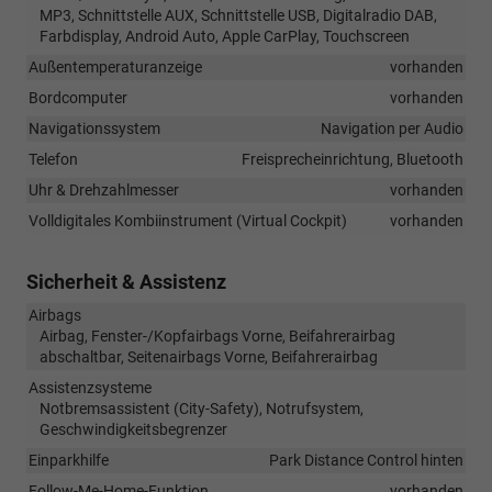
MP3, Schnittstelle AUX, Schnittstelle USB, Digitalradio DAB,
Farbdisplay, Android Auto, Apple CarPlay, Touchscreen
Außentemperaturanzeige
vorhanden
Bordcomputer
vorhanden
Navigationssystem
Navigation per Audio
Telefon
Freisprecheinrichtung, Bluetooth
Uhr & Drehzahlmesser
vorhanden
Volldigitales Kombiinstrument (Virtual Cockpit)
vorhanden
Sicherheit & Assistenz
Airbags
Airbag, Fenster-/Kopfairbags Vorne, Beifahrerairbag
abschaltbar, Seitenairbags Vorne, Beifahrerairbag
Assistenzsysteme
Notbremsassistent (City-Safety), Notrufsystem,
Geschwindigkeitsbegrenzer
Einparkhilfe
Park Distance Control hinten
Follow-Me-Home-Funktion
vorhanden