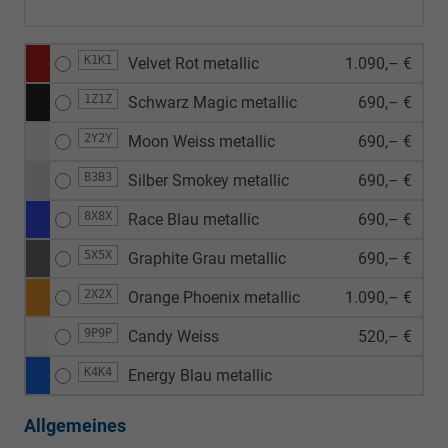
K1K1
Velvet Rot metallic
1.090,– €
1Z1Z
Schwarz Magic metallic
690,– €
2Y2Y
Moon Weiss metallic
690,– €
B3B3
Silber Smokey metallic
690,– €
8X8X
Race Blau metallic
690,– €
5X5X
Graphite Grau metallic
690,– €
2X2X
Orange Phoenix metallic
1.090,– €
9P9P
Candy Weiss
520,– €
K4K4
Energy Blau metallic
Allgemeines