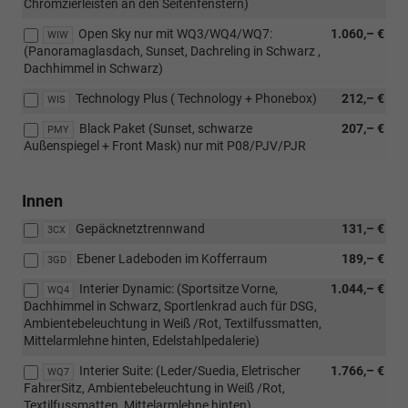
Chromzierleisten an den Seitenfenstern)
Open Sky nur mit WQ3/WQ4/WQ7:
1.060,– €
WIW
(Panoramaglasdach, Sunset, Dachreling in Schwarz ,
Dachhimmel in Schwarz)
Technology Plus ( Technology + Phonebox)
212,– €
WIS
Black Paket (Sunset, schwarze
207,– €
PMY
Außenspiegel + Front Mask) nur mit P08/PJV/PJR
Innen
Gepäcknetztrennwand
131,– €
3CX
Ebener Ladeboden im Kofferraum
189,– €
3GD
Interier Dynamic: (Sportsitze Vorne,
1.044,– €
WQ4
Dachhimmel in Schwarz, Sportlenkrad auch für DSG,
Ambientebeleuchtung in Weiß /Rot, Textilfussmatten,
Mittelarmlehne hinten, Edelstahlpedalerie)
Interier Suite: (Leder/Suedia, Eletrischer
1.766,– €
WQ7
FahrerSitz, Ambientebeleuchtung in Weiß /Rot,
Textilfussmatten, Mittelarmlehne hinten)