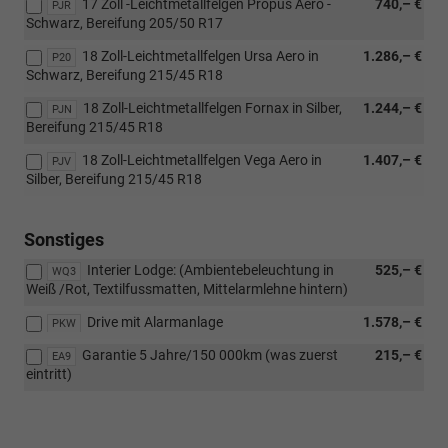
17 Zoll -Leichtmetallfelgen Propus Aero -
740,– €
PJR
Schwarz, Bereifung 205/50 R17
18 Zoll-Leichtmetallfelgen Ursa Aero in
1.286,– €
P20
Schwarz, Bereifung 215/45 R18
18 Zoll-Leichtmetallfelgen Fornax in Silber,
1.244,– €
PJN
Bereifung 215/45 R18
18 Zoll-Leichtmetallfelgen Vega Aero in
1.407,– €
PJV
Silber, Bereifung 215/45 R18
Sonstiges
Interier Lodge: (Ambientebeleuchtung in
525,– €
WQ3
Weiß /Rot, Textilfussmatten, Mittelarmlehne hintern)
Drive mit Alarmanlage
1.578,– €
PKW
Garantie 5 Jahre/150 000km (was zuerst
215,– €
EA9
eintritt)