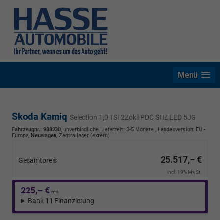
Menü
Skoda Kamiq
Selection 1,0 TSI 2Zokli PDC SHZ LED 5JG
Fahrzeugnr.
:
988230
, unverbindliche Lieferzeit: 3-5 Monate , Landesversion: EU -
Europa,
Neuwagen
, Zentrallager (extern)
25.517,– €
Gesamtpreis
incl. 19% MwSt.
225,– €
mtl.
Bank 11 Finanzierung