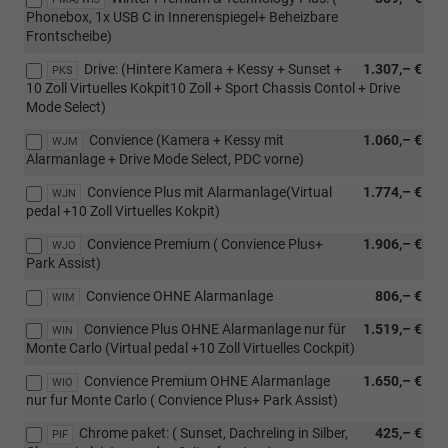
Phonebox, 1x USB C in Innerenspiegel+ Beheizbare
Frontscheibe)
Drive: (Hintere Kamera + Kessy + Sunset +
1.307,– €
PKS
10 Zoll Virtuelles Kokpit10 Zoll + Sport Chassis Contol + Drive
Mode Select)
Convience (Kamera + Kessy mit
1.060,– €
WJM
Alarmanlage + Drive Mode Select, PDC vorne)
Convience Plus mit Alarmanlage(Virtual
1.774,– €
WJN
pedal +10 Zoll Virtuelles Kokpit)
Convience Premium ( Convience Plus+
1.906,– €
WJO
Park Assist)
Convience OHNE Alarmanlage
806,– €
WIM
Convience Plus OHNE Alarmanlage nur für
1.519,– €
WIN
Monte Carlo (Virtual pedal +10 Zoll Virtuelles Cockpit)
Convience Premium OHNE Alarmanlage
1.650,– €
WIO
nur fur Monte Carlo ( Convience Plus+ Park Assist)
Chrome paket: ( Sunset, Dachreling in Silber,
425,– €
PIF