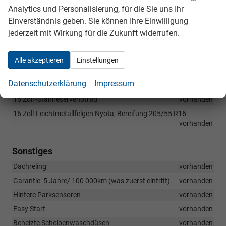
Analytics und Personalisierung, für die Sie uns Ihr
Einverständnis geben. Sie können Ihre Einwilligung
Außen
jederzeit mit Wirkung für die Zukunft widerrufen.
Full LED Hauptscheinwerfer
vorhanden
Nebelscheinwerfer
vorhanden
Alle akzeptieren
Einstellungen
Datenschutzerklärung
Impressum
Räder & Technik
15 Zoll -Stahlreservenotrad
vorhanden
16 Zoll-Leichtmetallfelgen Nyota, Bereifung 205/55 R16
vorhanden
Sonstiges
Dachreling
vorhanden
Garantie 5 Jahre/ 100 000km (was zuerst eintritt)
vorhanden
Hintere Parksensoren
vorhanden
Easy Start
vorhanden
Beheizte Scheibenwaschdüsen
vorhanden