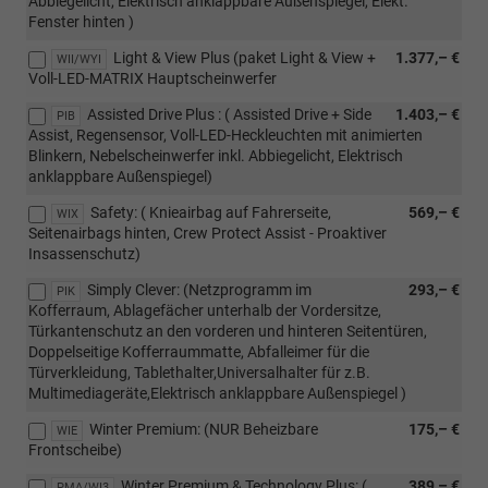
Abbiegelicht, Elektrisch anklappbare Außenspiegel, Elekt.
Fenster hinten )
Light & View Plus (paket Light & View +
1.377,– €
WII/WYI
Voll-LED-MATRIX Hauptscheinwerfer
Assisted Drive Plus : ( Assisted Drive + Side
1.403,– €
PIB
Assist, Regensensor, Voll-LED-Heckleuchten mit animierten
Blinkern, Nebelscheinwerfer inkl. Abbiegelicht, Elektrisch
anklappbare Außenspiegel)
Safety: ( Knieairbag auf Fahrerseite,
569,– €
WIX
Seitenairbags hinten, Crew Protect Assist - Proaktiver
Insassenschutz)
Simply Clever: (Netzprogramm im
293,– €
PIK
Kofferraum, Ablagefächer unterhalb der Vordersitze,
Türkantenschutz an den vorderen und hinteren Seitentüren,
Doppelseitige Kofferraummatte, Abfalleimer für die
Türverkleidung, Tablethalter,Universalhalter für z.B.
Multimediageräte,Elektrisch anklappbare Außenspiegel )
Winter Premium: (NUR Beheizbare
175,– €
WIE
Frontscheibe)
Winter Premium & Technology Plus: (
389,– €
PMA/WI3