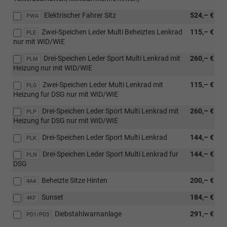
Elektrischer Fahrer Sitz
524,– €
PWA
Zwei-Speichen Leder Multi Beheiztes Lenkrad
115,– €
PLE
nur mit WID/WIE
Drei-Speichen Leder Sport Multi Lenkrad mit
260,– €
PLM
Heizung nur mit WID/WIE
Zwei-Speichen Leder Multi Lenkrad mit
115,– €
PLG
Heizung fur DSG nur mit WID/WIE
Drei-Speichen Leder Sport Multi Lenkrad mit
260,– €
PLP
Heizung fur DSG nur mit WID/WIE
Drei-Speichen Leder Sport Multi Lenkrad
144,– €
PLK
Drei-Speichen Leder Sport Multi Lenkrad fur
144,– €
PLN
DSG
Beheizte Sitze Hinten
200,– €
4A4
Sunset
184,– €
4KF
Diebstahlwarnanlage
291,– €
PD1/PD3