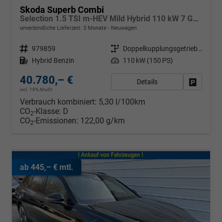
Skoda Superb Combi
Selection 1.5 TSI m-HEV Mild Hybrid 110 kW 7 Gang DSG
unverbindliche Lieferzeit:
3 Monate
Neuwagen
Fahrzeugnr.
979859
Getriebe
Doppelkupplungsgetriebe (DSG)
Kraftstoff
Hybrid Benzin
Leistung
110 kW (150 PS)
40.780,– €
Details
Fahrzeug
incl. 19% MwSt.
Verbrauch kombiniert:
5,30 l/100km
CO
-Klasse:
D
2
CO
-Emissionen:
122,00 g/km
2
ab 445,– € mtl.