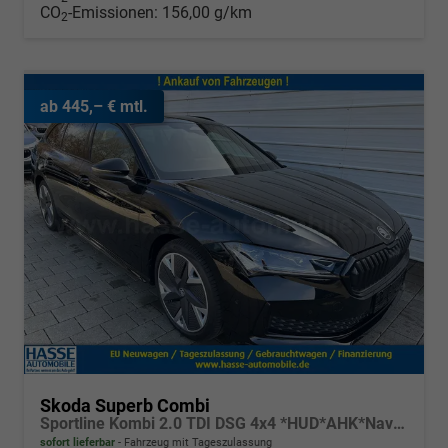
CO
-Emissionen:
156,00 g/km
2
ab 445,– € mtl.
Skoda Superb Combi
Sportline Kombi 2.0 TDI DSG 4x4 *HUD*AHK*Navi*Matrix*AssistenzPlus*NAVI*E-Heck*Keyless
sofort lieferbar
Fahrzeug mit Tageszulassung