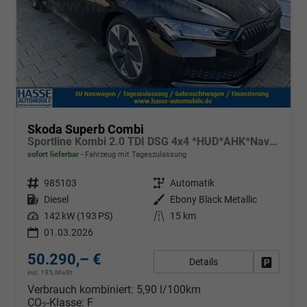
Skoda Superb Combi
Sportline Kombi 2.0 TDI DSG 4x4 *HUD*AHK*Navi*Matrix*AssistenzPlus*NAVI*E-Heck*Keyless
sofort lieferbar
Fahrzeug mit Tageszulassung
Fahrzeugnr.
985103
Getriebe
Automatik
Kraftstoff
Diesel
Außenfarbe
Ebony Black Metallic
Leistung
142 kW (193 PS)
Kilometerstand
15 km
01.03.2026
50.290,– €
Details
Fahrzeug
incl. 19% MwSt.
Verbrauch kombiniert:
5,90 l/100km
CO
-Klasse:
F
2