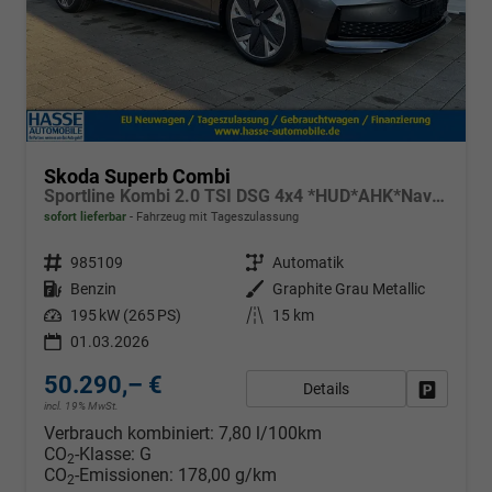
Skoda Superb Combi
Sportline Kombi 2.0 TSI DSG 4x4 *HUD*AHK*Navi*Matrix*AssistenzPlus*NAVI*E-Heck*Keyless
sofort lieferbar
Fahrzeug mit Tageszulassung
Fahrzeugnr.
985109
Getriebe
Automatik
Kraftstoff
Benzin
Außenfarbe
Graphite Grau Metallic
Leistung
195 kW (265 PS)
Kilometerstand
15 km
01.03.2026
50.290,– €
Details
Fahrzeug
incl. 19% MwSt.
Verbrauch kombiniert:
7,80 l/100km
CO
-Klasse:
G
2
CO
-Emissionen:
178,00 g/km
2