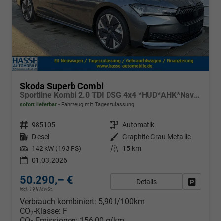
Skoda Superb Combi
Sportline Kombi 2.0 TDI DSG 4x4 *HUD*AHK*Navi*Matrix*AssistenzPlus*NAVI*E-Heck*Keyless
sofort lieferbar
Fahrzeug mit Tageszulassung
Fahrzeugnr.
985105
Getriebe
Automatik
Kraftstoff
Diesel
Außenfarbe
Graphite Grau Metallic
Leistung
142 kW (193 PS)
Kilometerstand
15 km
01.03.2026
50.290,– €
Details
Fahrzeug
incl. 19% MwSt.
Verbrauch kombiniert:
5,90 l/100km
CO
-Klasse:
F
2
CO
-Emissionen:
156,00 g/km