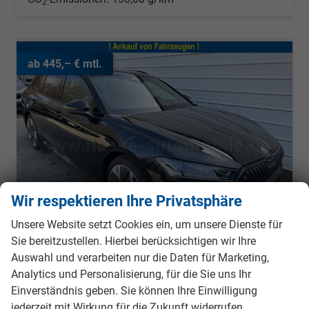
2
ab 445,– € mtl.
Wir respektieren Ihre Privatsphäre
Unsere Website setzt Cookies ein, um unsere Dienste für
Sie bereitzustellen. Hierbei berücksichtigen wir Ihre
Auswahl und verarbeiten nur die Daten für Marketing,
Skoda Superb Combi
Analytics und Personalisierung, für die Sie uns Ihr
Sportline Kombi 2.0 TSI DSG 4x4 *HUD*AHK*Navi*Matrix*AssistenzPlus*NAVI*E-Heck*Keyless
Einverständnis geben. Sie können Ihre Einwilligung
sofort lieferbar
Fahrzeug mit Tageszulassung
jederzeit mit Wirkung für die Zukunft widerrufen.