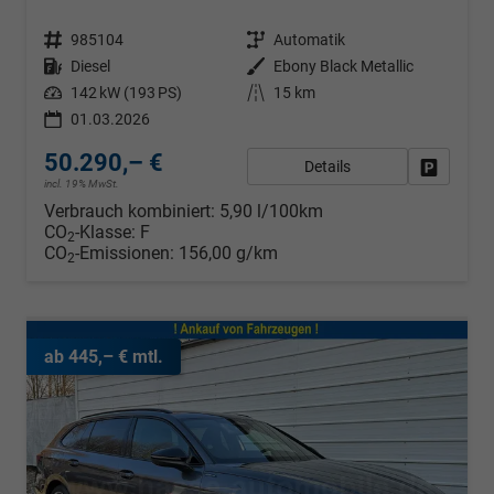
Fahrzeugnr.
985104
Getriebe
Automatik
Kraftstoff
Diesel
Außenfarbe
Ebony Black Metallic
Leistung
142 kW (193 PS)
Kilometerstand
15 km
01.03.2026
50.290,– €
Details
Fahrzeug
incl. 19% MwSt.
Verbrauch kombiniert:
5,90 l/100km
CO
-Klasse:
F
2
CO
-Emissionen:
156,00 g/km
2
ab 445,– € mtl.