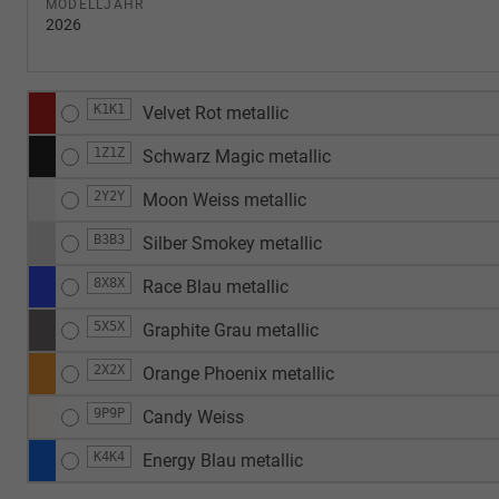
MODELLJAHR
2026
K1K1
Velvet Rot metallic
1Z1Z
Schwarz Magic metallic
2Y2Y
Moon Weiss metallic
B3B3
Silber Smokey metallic
8X8X
Race Blau metallic
5X5X
Graphite Grau metallic
2X2X
Orange Phoenix metallic
9P9P
Candy Weiss
K4K4
Energy Blau metallic