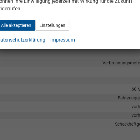
önnen Ihre Einwilligung jederzeit mit Wirkung für die Zukunft
iderrufen.
Front
Alle akzeptieren
Einstellungen
Sta
Sommer
atenschutzerklärung
Impressum
Verbrennungsmotor
60 
Fahrzeugga
vor
vor
Scheckheftge