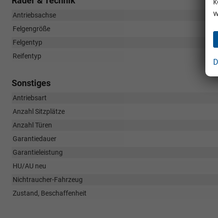
Räder & Technik
k
w
Antriebsachse
Felgengröße
Felgentyp
Reifentyp
D
Sonstiges
Antriebsart
Anzahl Sitzplätze
Anzahl Türen
Garantiedauer
Garantieleistung
HU/AU neu
Nichtraucher-Fahrzeug
Zustand, Beschaffenheit