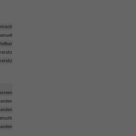
ktrisch
anuell
tellbar
rersitz
rersitz
hscreen
handen
handen
uetooth
handen