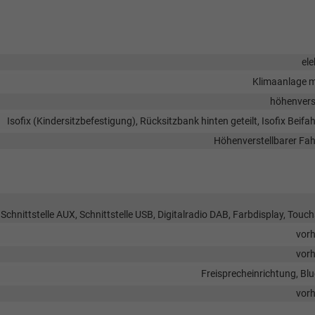
ele
Klimaanlage m
höhenvers
Isofix (Kindersitzbefestigung), Rücksitzbank hinten geteilt, Isofix Beifah
Höhenverstellbarer Fah
Schnittstelle AUX, Schnittstelle USB, Digitalradio DAB, Farbdisplay, Touc
vor
vor
Freisprecheinrichtung, Bl
vor