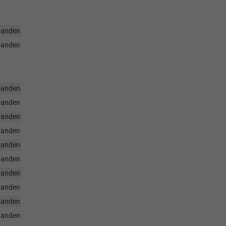
handen
handen
handen
handen
handen
handen
handen
handen
handen
handen
handen
handen