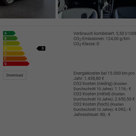
Verbrauch kombiniert:
5,50 l/10
CO
-Emissionen:
124,00 g/km
2
CO
-Klasse:
D
2
Energiekosten bei 15.000 km pro
Download
Jahr:
1.438,80 €
CO2 Kosten (niedrig)
(Kosten
:
1.116,- €
Durchschnitt 10 Jahre)
CO2 Kosten (mittel)
(Kosten
:
2.650,50 €
Durchschnitt 10 Jahre)
CO2 Kosten (hoch)
(Kosten
:
4.092,- €
Durchschnitt 10 Jahre)
Jahressteuer:
80,- €