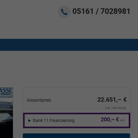
05161 / 7028981
22.651,– €
Gesamtpreis
incl. 19% MwSt.
200,– €
Bank 11 Finanzierung
mtl.