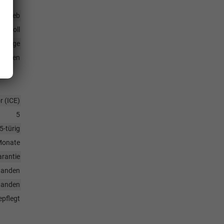
antrieb
16 Zoll
hlfelge
reifen
 (ICE)
5
5-türig
Monate
rantie
handen
handen
pflegt