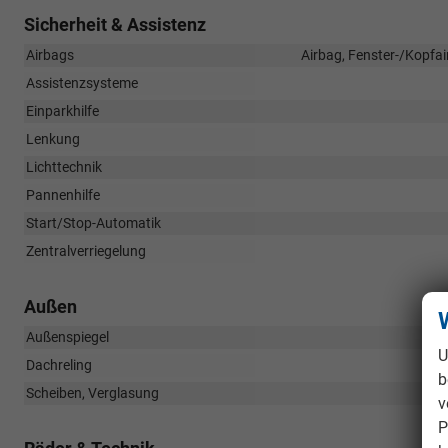
Sicherheit & Assistenz
Airbags
Airbag, Fenster-/Kopfai
Assistenzsysteme
Einparkhilfe
Lenkung
Lichttechnik
Pannenhilfe
Start/Stop-Automatik
Zentralverriegelung
Außen
Außenspiegel
U
Dachreling
b
Scheiben, Verglasung
v
P