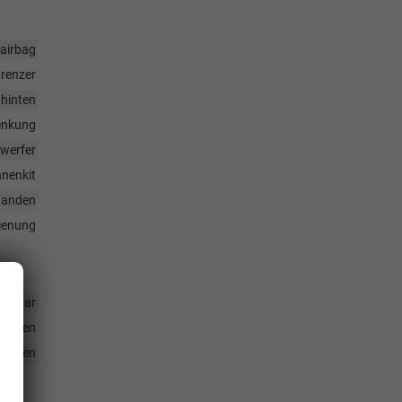
rairbag
grenzer
 hinten
enkung
nwerfer
nenkit
handen
dienung
tellbar
handen
heiben