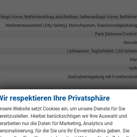
rbags Vorne, Beifahrerairbag abschaltbar, Seitenairbags Vorne, Beifahre
Notbremsassistent (City-Safety), Notrufsystem, Geschwindigkeitsbe
Park Distance Control
Servol
Lichtsensor, Tagfahrlicht, LED-Schei
Pan
vor
Zentralverriegelung mit Funkfernbe
Wir respektieren Ihre Privatsphäre
Außenspiegel beheizbar, Außenspiegel elektrisch vers
nsere Website setzt Cookies ein, um unsere Dienste für Sie
vor
ereitzustellen. Hierbei berücksichtigen wir Ihre Auswahl und
Getönte Sc
erarbeiten nur die Daten für Marketing, Analytics und
ersonalisierung, für die Sie uns Ihr Einverständnis geben. Sie