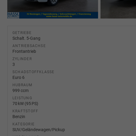
GETRIEBE
Schalt. 5-Gang
ANTRIEBSACHSE
Frontantrieb
ZYLINDER
3
SCHADSTOFFKLASSE
Euro 6
HUBRAUM
999 ccm
LEISTUNG
70 kW (95 PS)
KRAFTSTOFF
Benzin
KATEGORIE
SUV/Geländewagen/Pickup