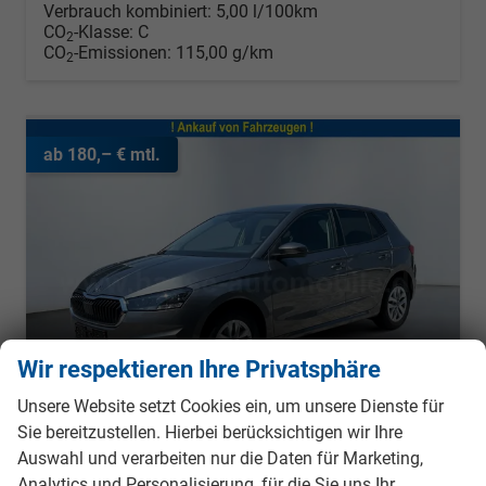
Verbrauch kombiniert:
5,00 l/100km
CO
-Klasse:
C
2
CO
-Emissionen:
115,00 g/km
2
ab 180,– € mtl.
Wir respektieren Ihre Privatsphäre
Unsere Website setzt Cookies ein, um unsere Dienste für
Sie bereitzustellen. Hierbei berücksichtigen wir Ihre
Auswahl und verarbeiten nur die Daten für Marketing,
Skoda Fabia
Analytics und Personalisierung, für die Sie uns Ihr