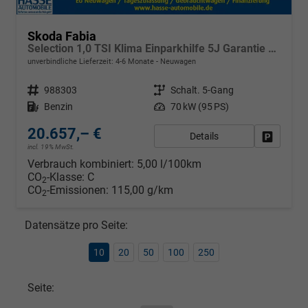
Skoda Fabia
Selection 1,0 TSI Klima Einparkhilfe 5J Garantie LED Apple Carplay Bluetooth
unverbindliche Lieferzeit: 4-6 Monate
Neuwagen
Fahrzeugnr.
988303
Getriebe
Schalt. 5-Gang
Kraftstoff
Benzin
Leistung
70 kW (95 PS)
20.657,– €
Details
Fahrzeug
incl. 19% MwSt.
Verbrauch kombiniert:
5,00 l/100km
CO
-Klasse:
C
2
CO
-Emissionen:
115,00 g/km
2
Datensätze pro Seite:
10
20
50
100
250
Seite: