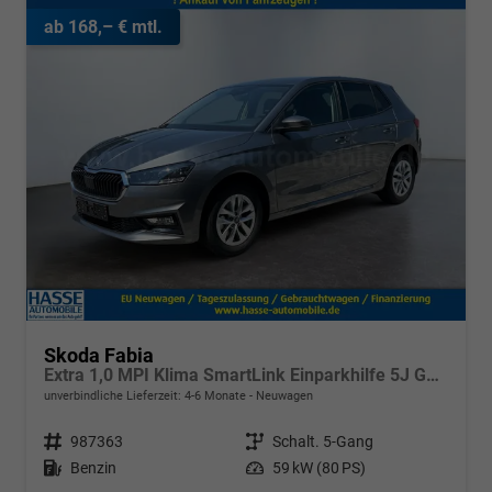
ab 168,– € mtl.
Skoda Fabia
Extra 1,0 MPI Klima SmartLink Einparkhilfe 5J Garantie LED Scheinwerfer Bluetooth
unverbindliche Lieferzeit: 4-6 Monate
Neuwagen
Fahrzeugnr.
987363
Getriebe
Schalt. 5-Gang
Kraftstoff
Benzin
Leistung
59 kW (80 PS)