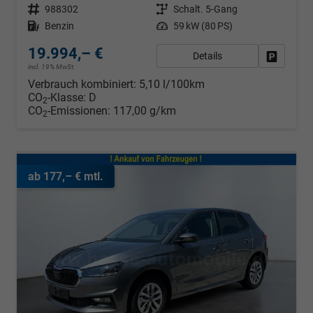
Fahrzeugnr.
988302
Getriebe
Schalt. 5-Gang
Kraftstoff
Benzin
Leistung
59 kW (80 PS)
19.994,– €
Details
Fahrzeug
incl. 19% MwSt.
Verbrauch kombiniert:
5,10 l/100km
CO
-Klasse:
D
2
CO
-Emissionen:
117,00 g/km
2
ab 177,– € mtl.