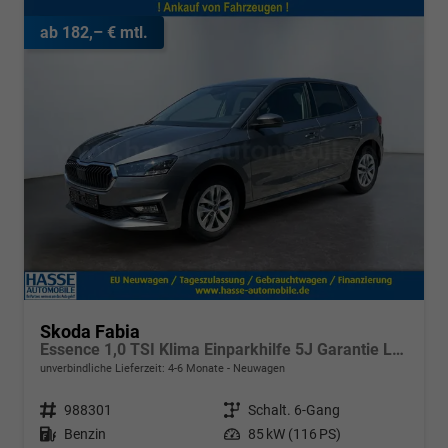
ab 182,– € mtl.
Skoda Fabia
Essence 1,0 TSI Klima Einparkhilfe 5J Garantie LED Scheinwerfer Bluetooth
unverbindliche Lieferzeit: 4-6 Monate
Neuwagen
Fahrzeugnr.
988301
Getriebe
Schalt. 6-Gang
Kraftstoff
Benzin
Leistung
85 kW (116 PS)