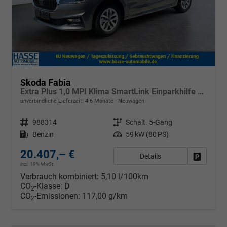
Skoda Fabia
Extra Plus 1,0 MPI Klima SmartLink Einparkhilfe 5J Garantie LED Alu Felgen Kamera Sitzheizung Bluetooth
unverbindliche Lieferzeit: 4-6 Monate
Neuwagen
Fahrzeugnr.
988314
Getriebe
Schalt. 5-Gang
Kraftstoff
Benzin
Leistung
59 kW (80 PS)
20.407,– €
Details
Fahrzeug
incl. 19% MwSt.
Verbrauch kombiniert:
5,10 l/100km
CO
-Klasse:
D
2
CO
-Emissionen:
117,00 g/km
2