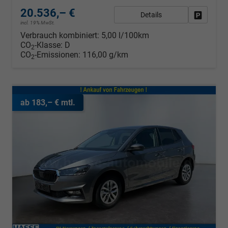
20.536,– €
Details
Fahrzeug
incl. 19% MwSt.
Verbrauch kombiniert:
5,00 l/100km
CO
-Klasse:
D
2
CO
-Emissionen:
116,00 g/km
2
ab 183,– € mtl.