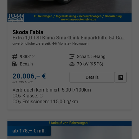
Skoda Fabia
Extra 1,0 TSI Klima SmartLink Einparkhilfe 5J Garantie LED Scheinwerfer Bluetooth
unverbindliche Lieferzeit: 4-6 Monate
Neuwagen
Fahrzeugnr.
988312
Getriebe
Schalt. 5-Gang
Kraftstoff
Benzin
Leistung
70 kW (95 PS)
20.006,– €
Details
Fahrzeug
incl. 19% MwSt.
Verbrauch kombiniert:
5,00 l/100km
CO
-Klasse:
C
2
CO
-Emissionen:
115,00 g/km
2
ab 178,– € mtl.