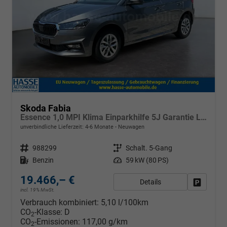
Skoda Fabia
Essence 1,0 MPI Klima Einparkhilfe 5J Garantie LED Scheinwerfer Bluetooth
unverbindliche Lieferzeit: 4-6 Monate
Neuwagen
Fahrzeugnr.
988299
Getriebe
Schalt. 5-Gang
Kraftstoff
Benzin
Leistung
59 kW (80 PS)
19.466,– €
Details
Fahrzeug
incl. 19% MwSt.
Verbrauch kombiniert:
5,10 l/100km
CO
-Klasse:
D
2
CO
-Emissionen:
117,00 g/km
2