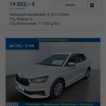
19.022,– €
Details
Fahrzeug
incl. 19% MwSt.
Verbrauch kombiniert:
5,10 l/100km
CO
-Klasse:
D
2
CO
-Emissionen:
117,00 g/km
2
ab 168,– € mtl.