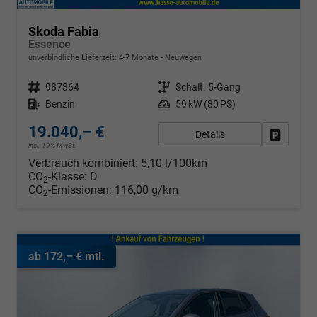
Skoda Fabia
Essence
unverbindliche Lieferzeit: 4-7 Monate
Neuwagen
Fahrzeugnr.
987364
Getriebe
Schalt. 5-Gang
Kraftstoff
Benzin
Leistung
59 kW (80 PS)
19.040,– €
Details
Fahrzeug
incl. 19% MwSt.
Verbrauch kombiniert:
5,10 l/100km
CO
-Klasse:
D
2
CO
-Emissionen:
116,00 g/km
2
ab 172,– € mtl.