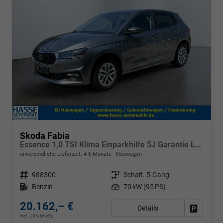
Skoda Fabia
Essence 1,0 TSI Klima Einparkhilfe 5J Garantie LED Scheinwerfer Bluetooth
unverbindliche Lieferzeit: 4-6 Monate
Neuwagen
Fahrzeugnr.
988300
Getriebe
Schalt. 5-Gang
Kraftstoff
Benzin
Leistung
70 kW (95 PS)
20.162,– €
Details
Fahrzeug
incl. 19% MwSt.