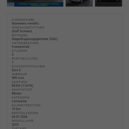
AUSSENFARBE
Moonweis metallic
INNENAUSSTATTUNG
Stoff Schwarz
GETRIEBE
Doppelkupplungsgetriebe (DSG)
ANTRIEBSACHSE
Frontantrieb
ZYLINDER
3
PARTIKELFILTER
1
SCHADSTOFFKLASSE
Euro 6
HUBRAUM
999 ccm
LEISTUNG
85 kW (116 PS)
KRAFTSTOFF
Benzin
KATEGORIE
Limousine
KILOMETERSTAND
10 km
ERSTZULASSUNG
05.01.2026
MODELLJAHR
2025
ZUSTAND