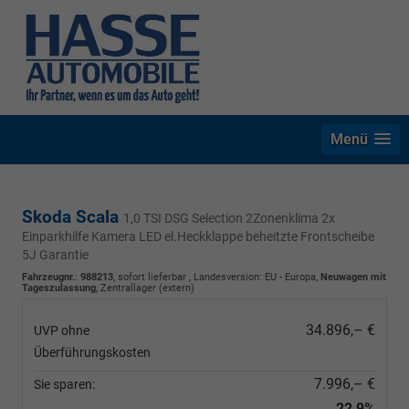
Menü
Skoda Scala
1,0 TSI DSG Selection 2Zonenklima 2x
Einparkhilfe Kamera LED el.Heckklappe beheitzte Frontscheibe
5J Garantie
Fahrzeugnr.
:
988213
,
sofort lieferbar
, Landesversion: EU - Europa,
Neuwagen mit
Tageszulassung
, Zentrallager (extern)
34.896,– €
UVP ohne
Überführungskosten
7.996,– €
Sie sparen:
22,9%