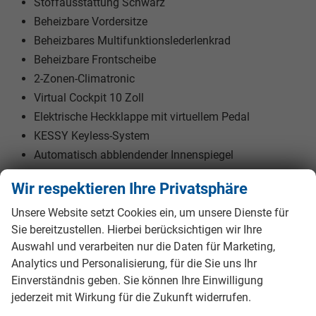
Stoffausstattung Schwarz
Beheizbare Vordersitze
Beheizbares Multifunktionslederlenkrad
Beheizbare Frontscheibe
2-Zonen-Climatronic
Virtual Cockpit 10 Zoll
Elektrische Heckklappe mit virtuellem Pedal
KESSY Keyless-System
Automatisch abblendender Innenspiegel
Elektrische Fensterheber vorne und hinten
Wir respektieren Ihre Privatsphäre
Fahrer- und Beifahrersitz höhenverstellbar
JumboBox Mittelarmlehne
Unsere Website setzt Cookies ein, um unsere Dienste für
Sie bereitzustellen. Hierbei berücksichtigen wir Ihre
Fahrprofilauswahl
Auswahl und verarbeiten nur die Daten für Marketing,
Analytics und Personalisierung, für die Sie uns Ihr
Einverständnis geben. Sie können Ihre Einwilligung
AUẞEN
jederzeit mit Wirkung für die Zukunft widerrufen.
Außenausstattung des Skoda Scala