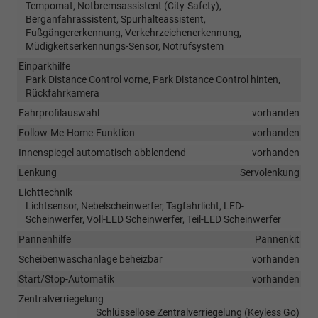
Tempomat, Notbremsassistent (City-Safety),
Berganfahrassistent, Spurhalteassistent,
Fußgängererkennung, Verkehrzeichenerkennung,
Müdigkeitserkennungs-Sensor, Notrufsystem
Einparkhilfe
Park Distance Control vorne, Park Distance Control hinten,
Rückfahrkamera
Fahrprofilauswahl
vorhanden
Follow-Me-Home-Funktion
vorhanden
Innenspiegel automatisch abblendend
vorhanden
Lenkung
Servolenkung
Lichttechnik
Lichtsensor, Nebelscheinwerfer, Tagfahrlicht, LED-
Scheinwerfer, Voll-LED Scheinwerfer, Teil-LED Scheinwerfer
Pannenhilfe
Pannenkit
Scheibenwaschanlage beheizbar
vorhanden
Start/Stop-Automatik
vorhanden
Zentralverriegelung
Schlüssellose Zentralverriegelung (Keyless Go)