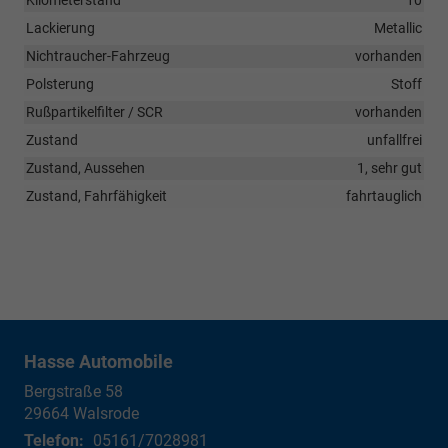
Lackierung
Metallic
Nichtraucher-Fahrzeug
vorhanden
Polsterung
Stoff
Rußpartikelfilter / SCR
vorhanden
Zustand
unfallfrei
Zustand, Aussehen
1, sehr gut
Zustand, Fahrfähigkeit
fahrtauglich
Hasse Automobile
Bergstraße 58
29664
Walsrode
Telefon:
05161/7028981