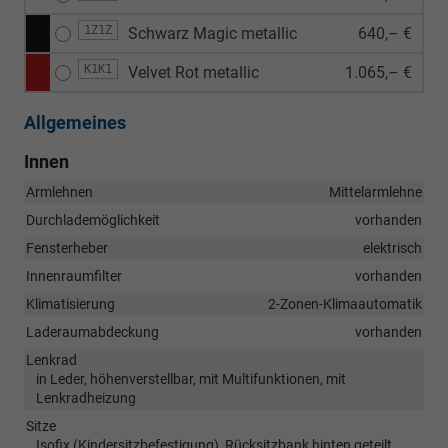
1Z1Z
Schwarz Magic metallic
640,– €
K1K1
Velvet Rot metallic
1.065,– €
Allgemeines
Innen
Armlehnen
Mittelarmlehne
Durchlademöglichkeit
vorhanden
Fensterheber
elektrisch
Innenraumfilter
vorhanden
Klimatisierung
2-Zonen-Klimaautomatik
Laderaumabdeckung
vorhanden
Lenkrad
in Leder, höhenverstellbar, mit Multifunktionen, mit
Lenkradheizung
Sitze
Isofix (Kindersitzbefestigung), Rücksitzbank hinten geteilt,