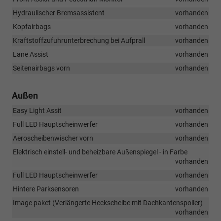
Hydraulischer Bremsassistent
vorhanden
Kopfairbags
vorhanden
Kraftstoffzufuhrunterbrechung bei Aufprall
vorhanden
Lane Assist
vorhanden
Seitenairbags vorn
vorhanden
Außen
Easy Light Assit
vorhanden
Full LED Hauptscheinwerfer
vorhanden
Aeroscheibenwischer vorn
vorhanden
Elektrisch einstell- und beheizbare Außenspiegel - in Farbe
vorhanden
Full LED Hauptscheinwerfer
vorhanden
Hintere Parksensoren
vorhanden
Image paket (Verlängerte Heckscheibe mit Dachkantenspoiler)
vorhanden