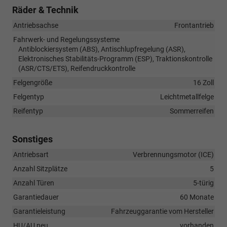
Räder & Technik
Antriebsachse
Frontantrieb
Fahrwerk- und Regelungssysteme
Antiblockiersystem (ABS), Antischlupfregelung (ASR),
Elektronisches Stabilitäts-Programm (ESP), Traktionskontrolle
(ASR/CTS/ETS), Reifendruckkontrolle
Felgengröße
16 Zoll
Felgentyp
Leichtmetallfelge
Reifentyp
Sommerreifen
Sonstiges
Antriebsart
Verbrennungsmotor (ICE)
Anzahl Sitzplätze
5
Anzahl Türen
5-türig
Garantiedauer
60 Monate
Garantieleistung
Fahrzeuggarantie vom Hersteller
HU/AU neu
vorhanden