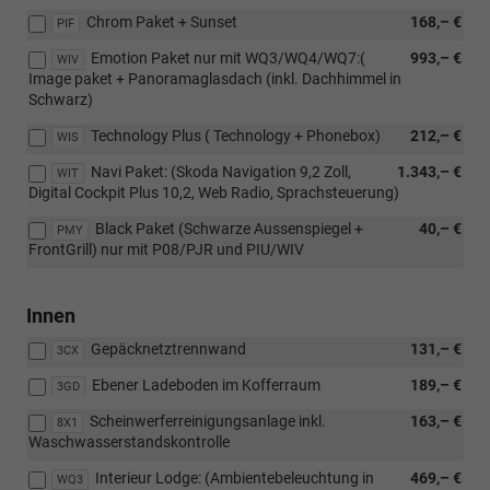
Chrom Paket + Sunset
168,– €
PIF
Emotion Paket nur mit WQ3/WQ4/WQ7:(
993,– €
WIV
Image paket + Panoramaglasdach (inkl. Dachhimmel in
Schwarz)
Technology Plus ( Technology + Phonebox)
212,– €
WIS
Navi Paket: (Skoda Navigation 9,2 Zoll,
1.343,– €
WIT
Digital Cockpit Plus 10,2, Web Radio, Sprachsteuerung)
Black Paket (Schwarze Aussenspiegel +
40,– €
PMY
FrontGrill) nur mit P08/PJR und PIU/WIV
Innen
Gepäcknetztrennwand
131,– €
3CX
Ebener Ladeboden im Kofferraum
189,– €
3GD
Scheinwerferreinigungsanlage inkl.
163,– €
8X1
Waschwasserstandskontrolle
Interieur Lodge: (Ambientebeleuchtung in
469,– €
WQ3