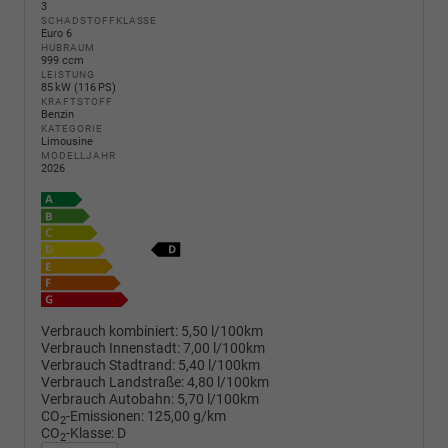
3
SCHADSTOFFKLASSE
Euro 6
HUBRAUM
999 ccm
LEISTUNG
85 kW (116 PS)
KRAFTSTOFF
Benzin
KATEGORIE
Limousine
MODELLJAHR
2026
Verbrauch kombiniert:
5,50 l/100km
Verbrauch Innenstadt:
7,00 l/100km
Verbrauch Stadtrand:
5,40 l/100km
Verbrauch Landstraße:
4,80 l/100km
Verbrauch Autobahn:
5,70 l/100km
CO
-Emissionen:
125,00 g/km
2
CO
-Klasse:
D
2