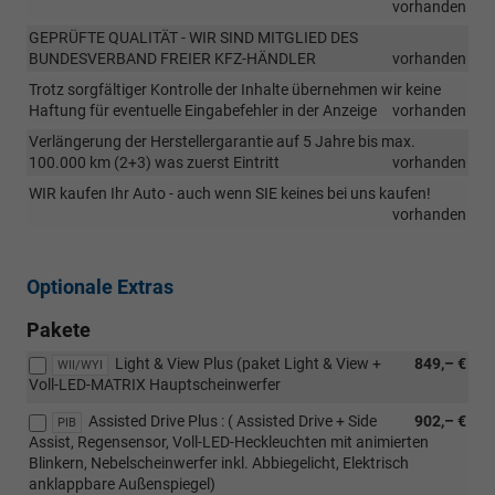
vorhanden
GEPRÜFTE QUALITÄT - WIR SIND MITGLIED DES
BUNDESVERBAND FREIER KFZ-HÄNDLER
vorhanden
Trotz sorgfältiger Kontrolle der Inhalte übernehmen wir keine
Haftung für eventuelle Eingabefehler in der Anzeige
vorhanden
Verlängerung der Herstellergarantie auf 5 Jahre bis max.
100.000 km (2+3) was zuerst Eintritt
vorhanden
WIR kaufen Ihr Auto - auch wenn SIE keines bei uns kaufen!
vorhanden
Optionale Extras
Pakete
Light & View Plus (paket Light & View +
849,– €
WII/WYI
Voll-LED-MATRIX Hauptscheinwerfer
Assisted Drive Plus : ( Assisted Drive + Side
902,– €
PIB
Assist, Regensensor, Voll-LED-Heckleuchten mit animierten
Blinkern, Nebelscheinwerfer inkl. Abbiegelicht, Elektrisch
anklappbare Außenspiegel)