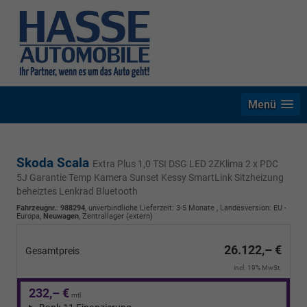
Menü
Skoda Scala
Extra Plus 1,0 TSI DSG LED 2ZKlima 2 x PDC
5J Garantie Temp Kamera Sunset Kessy SmartLink Sitzheizung
beheiztes Lenkrad Bluetooth
Fahrzeugnr.
:
988294
, unverbindliche Lieferzeit: 3-5 Monate , Landesversion: EU -
Europa,
Neuwagen
, Zentrallager (extern)
26.122,– €
Gesamtpreis
incl. 19% MwSt.
232,– €
mtl.