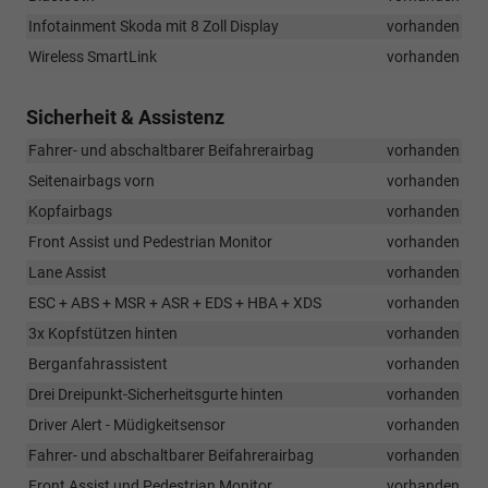
Infotainment Skoda mit 8 Zoll Display
vorhanden
Wireless SmartLink
vorhanden
Sicherheit & Assistenz
Fahrer- und abschaltbarer Beifahrerairbag
vorhanden
Seitenairbags vorn
vorhanden
Kopfairbags
vorhanden
Front Assist und Pedestrian Monitor
vorhanden
Lane Assist
vorhanden
ESC + ABS + MSR + ASR + EDS + HBA + XDS
vorhanden
3x Kopfstützen hinten
vorhanden
Berganfahrassistent
vorhanden
Drei Dreipunkt-Sicherheitsgurte hinten
vorhanden
Driver Alert - Müdigkeitsensor
vorhanden
Fahrer- und abschaltbarer Beifahrerairbag
vorhanden
Front Assist und Pedestrian Monitor
vorhanden