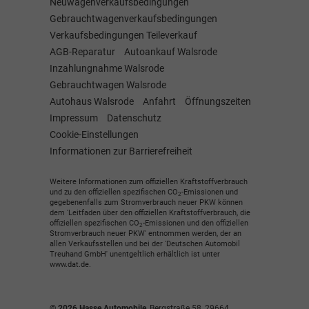
Neuwagenverkaufsbedingungen
Gebrauchtwagenverkaufsbedingungen
Verkaufsbedingungen Teileverkauf
AGB-Reparatur
Autoankauf Walsrode
Inzahlungnahme Walsrode
Gebrauchtwagen Walsrode
Autohaus Walsrode
Anfahrt
Öffnungszeiten
Impressum
Datenschutz
Cookie-Einstellungen
Informationen zur Barrierefreiheit
Weitere Informationen zum offiziellen Kraftstoffverbrauch
und zu den offiziellen spezifischen CO
-Emissionen und
2
gegebenenfalls zum Stromverbrauch neuer PKW können
dem 'Leitfaden über den offiziellen Kraftstoffverbrauch, die
offiziellen spezifischen CO
-Emissionen und den offiziellen
2
Stromverbrauch neuer PKW' entnommen werden, der an
allen Verkaufsstellen und bei der 'Deutschen Automobil
Treuhand GmbH' unentgeltlich erhältlich ist unter
www.dat.de.
© 2026
Hasse Automobile
,
Bergstraße 58
,
29664