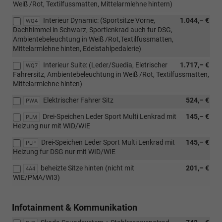
Weiß /Rot, Textilfussmatten, Mittelarmlehne hintern)
Interieur Dynamic: (Sportsitze Vorne,
1.044,– €
WQ4
Dachhimmel in Schwarz, Sportlenkrad auch fur DSG,
Ambientebeleuchtung in Weiß /Rot,Textilfussmatten,
Mittelarmlehne hinten, Edelstahlpedalerie)
Interieur Suite: (Leder/Suedia, Eletrischer
1.717,– €
WQ7
Fahrersitz, Ambientebeleuchtung in Weiß /Rot, Textilfussmatten,
Mittelarmlehne hinten)
Elektrischer Fahrer Sitz
524,– €
PWA
Drei-Speichen Leder Sport Multi Lenkrad mit
145,– €
PLM
Heizung nur mit WID/WIE
Drei-Speichen Leder Sport Multi Lenkrad mit
145,– €
PLP
Heizung fur DSG nur mit WID/WIE
beheizte Sitze hinten (nicht mit
201,– €
4A4
WIE/PMA/WI3)
Infotainment & Kommunikation