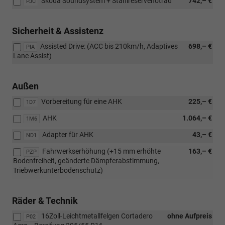
Skoda Soundsystem + Stahlreservenotrad
742,– €
PJC
Sicherheit & Assistenz
Assisted Drive: (ACC bis 210km/h, Adaptives
698,– €
PIA
Lane Assist)
Außen
Vorbereitung für eine AHK
225,– €
1D7
AHK
1.064,– €
1M6
Adapter für AHK
43,– €
ND1
Fahrwerkserhöhung (+15 mm erhöhte
163,– €
PZP
Bodenfreiheit, geänderte Dämpferabstimmung,
Triebwerkunterbodenschutz)
Räder & Technik
16Zoll-Leichtmetallfelgen Cortadero
ohne Aufpreis
P02