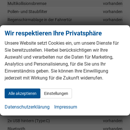
Multikollisionsbremse
vorhanden
Pollen- und Staubfilter
vorhanden
Regenschirmablage in der Fahrertür
vorhanden
Rücksitzlehne 60:40 geteilt umklappbar
vorhanden
Wir respektieren Ihre Privatsphäre
Speedlimiter
vorhanden
Unsere Website setzt Cookies ein, um unsere Dienste für
Start Stop
vorhanden
Sie bereitzustellen. Hierbei berücksichtigen wir Ihre
Technology: (4 zusätzliche Lautsprecher, Wireless
Auswahl und verarbeiten nur die Daten für Marketing,
SmartLink,Mittelarmlehne vorn, 2 USB-Ladeanschlüsse an
Rückseite der vorderen Mittelarmlehne)
vorhanden
Analytics und Personalisierung, für die Sie uns Ihr
Einverständnis geben. Sie können Ihre Einwilligung
Virtual Cockpit 8 Zoll
vorhanden
jederzeit mit Wirkung für die Zukunft widerrufen.
Waschwasser-Füllstandskontrolle
vorhanden
Zentralverriegelung inkl. Funkfernbedienung
vorhanden
Alle akzeptieren
Einstellungen
Zwei-Speichen-Multi Lederlenkrad
vorhanden
Datenschutzerklärung
Impressum
Infotainment & Kommunikation
2x USB hintern (Type:C)
vorhanden
Bluetooth
vorhanden