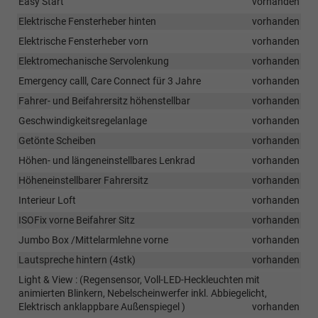
Easy Start
vorhanden
Elektrische Fensterheber hinten
vorhanden
Elektrische Fensterheber vorn
vorhanden
Elektromechanische Servolenkung
vorhanden
Emergency calll, Care Connect für 3 Jahre
vorhanden
Fahrer- und Beifahrersitz höhenstellbar
vorhanden
Geschwindigkeitsregelanlage
vorhanden
Getönte Scheiben
vorhanden
Höhen- und längeneinstellbares Lenkrad
vorhanden
Höheneinstellbarer Fahrersitz
vorhanden
Interieur Loft
vorhanden
ISOFix vorne Beifahrer Sitz
vorhanden
Jumbo Box /Mittelarmlehne vorne
vorhanden
Lautspreche hintern (4stk)
vorhanden
Light & View : (Regensensor, Voll-LED-Heckleuchten mit
animierten Blinkern, Nebelscheinwerfer inkl. Abbiegelicht,
Elektrisch anklappbare Außenspiegel )
vorhanden