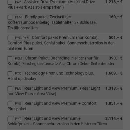
Assisted Drive Premium: (Assisted Drive
1.218,– €
PAP
Plus +Park Assist- Fernparken )
Family paket: Zweiseitiger
169,– €
PFM
Kofferraumbodenbelag, Tablethalter, 3x Schlüssel,
Textilfussmatten
Comfort paket Premium (nur Kombi):
501,– €
PYR/PYB
Comfort Plus paket, Schlafpaket, Sonnenschutzrollos in den
hinteren Türen
Chrom Paket: Dachreling in silber (nur für
393,– €
PCM
Kombi), Einstiegsleistensatz Alu, Chrom Dekor Seitenfenster
Technology Premium: Technology plus,
1.669,– €
PTC
Head up display
Rear Light and View Premium : (Rear Light
1.318,– €
PLN
and View Plus + Area View)
Rear Light and View Premium + Comfort
1.851,– €
PYS
Plus paket
Rear Light and View Premium +
2.114,– €
PYT
Schlafpaket + Sonnenschutzrollos in den hinteren Türen