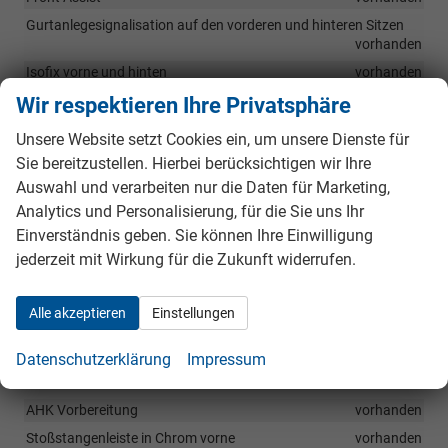
Gurtanlegesignalisation auf den vorderen und hinteren Sitzen
vorhanden
Isofix vorne und hinten
vorhanden
Kopfairbags
vorhanden
Wir respektieren Ihre Privatsphäre
Lane Assist
vorhanden
Unsere Website setzt Cookies ein, um unsere Dienste für
Mittel Airbag vorne
vorhanden
Sie bereitzustellen. Hierbei berücksichtigen wir Ihre
Müdigkeitserkennung
vorhanden
Auswahl und verarbeiten nur die Daten für Marketing,
Analytics und Personalisierung, für die Sie uns Ihr
Seitenairbags vorne
vorhanden
Einverständnis geben. Sie können Ihre Einwilligung
Side Assist
vorhanden
jederzeit mit Wirkung für die Zukunft widerrufen.
Traffic sign recognition - Verkehrszeichenerkennung
vorhanden
Tyre Fit
vorhanden
Alle akzeptieren
Einstellungen
ESC + ABS + MSR + ASR + EDS + HBA + XDS
vorhanden
Datenschutzerklärung
Impressum
Außen
AHK Vorbereitung
vorhanden
Stoßstangenleiste in Chrom vorne
vorhanden