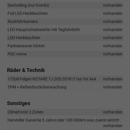
Dachreling (nur Kombi)
vorhanden
Full LED-Heckleuchten
vorhanden
Rückfahrkamera
vorhanden
LED-Hauptscheinwerfer mit Tagfahrlicht
vorhanden
LED-Heckleuchten
vorhanden
Parksensoren hinten
vorhanden
PDC vorne
vorhanden
Räder & Technik
17Zoll-Felgen ROTARE 7J 205/55 R17 nur fur 4x4
vorhanden
TPM + Reifendrucküberwachung
vorhanden
Sonstiges
Climatronic 2 Zonen
vorhanden
Hersteller Garantie 5 Jahre oder 100 000km was zuerst eintritt
vorhanden