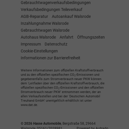
Gebrauchtwagenverkaufsbedingungen
Verkaufsbedingungen Teileverkauf
AGB-Reparatur
Autoankauf Walsrode
Inzahlungnahme Walsrode
Gebrauchtwagen Walsrode
Autohaus Walsrode
Anfahrt
Öffnungszeiten
Impressum
Datenschutz
Cookie-Einstellungen
Informationen zur Barrierefreiheit
Weitere Informationen zum offiziellen Kraftstoffverbrauch
und zu den offiziellen spezifischen CO
-Emissionen und
2
gegebenenfalls zum Stromverbrauch neuer PKW können
dem 'Leitfaden über den offiziellen Kraftstoffverbrauch, die
offiziellen spezifischen CO
-Emissionen und den offiziellen
2
Stromverbrauch neuer PKW' entnommen werden, der an
allen Verkaufsstellen und bei der 'Deutschen Automobil
Treuhand GmbH' unentgeltlich erhältlich ist unter
www.dat.de.
© 2026
Hasse Automobile
,
Bergstraße 58
,
29664
Walsrode,
05161/7028981
Powered by Autrado