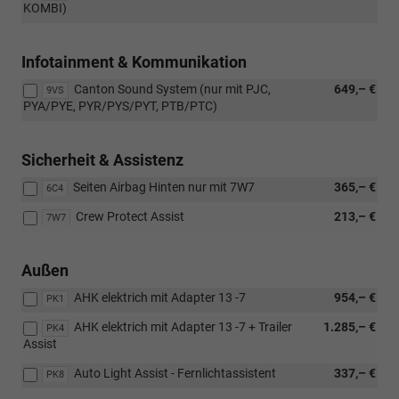
KOMBI)
Infotainment & Kommunikation
Canton Sound System (nur mit PJC,
649,– €
9VS
PYA/PYE, PYR/PYS/PYT, PTB/PTC)
Sicherheit & Assistenz
Seiten Airbag Hinten nur mit 7W7
365,– €
6C4
Crew Protect Assist
213,– €
7W7
Außen
AHK elektrich mit Adapter 13 -7
954,– €
PK1
AHK elektrich mit Adapter 13 -7 + Trailer
1.285,– €
PK4
Assist
Auto Light Assist - Fernlichtassistent
337,– €
PK8