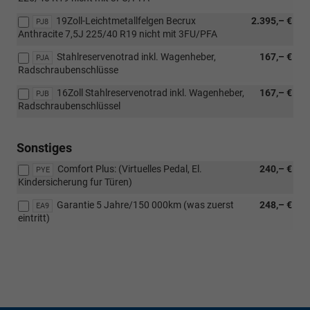
19Zoll-Leichtmetallfelgen Becrux
2.395,– €
PJ8
Anthracite 7,5J 225/40 R19 nicht mit 3FU/PFA
Stahlreservenotrad inkl. Wagenheber,
167,– €
PJA
Radschraubenschlüsse
16Zoll Stahlreservenotrad inkl. Wagenheber,
167,– €
PJB
Radschraubenschlüssel
Sonstiges
Comfort Plus: (Virtuelles Pedal, El.
240,– €
PYE
Kindersicherung fur Türen)
Garantie 5 Jahre/150 000km (was zuerst
248,– €
EA9
eintritt)