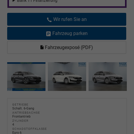
Bank 11 Finanzierung
Wir rufen Sie an
Fahrzeug parken
Fahrzeugexposé (PDF)
GETRIEBE
Schalt. 6-Gang
ANTRIEBSACHSE
Frontantrieb
ZYLINDER
4
SCHADSTOFFKLASSE
Euro 6