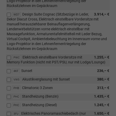
Logo-Projektor in den Lehnenfernentriegelung der
Rücksitzlehnen im Gepäckraum
Design Suite Cognac (Sitzbezüge in Leder,
3.914,– €
WD7
Dekor Diacut Cross, Elektrisch einstellbare Vordersitze mit
manuell herausziehbarer Beinauflagenverlängerung,
Lendenwirbelstützen vorne elektrisch einstellbar mit
Massagefunktion, Armaturentafelmittelteil mit Leder Bezug,
Virtual Cockpit, Ambientebeleuchtung im Innenraum vorne und
Logo-Projektor in den Lehnenfernentriegelung der
Rücksitzlehnen im Gepäckraum
Elektrisch einstellbare Vordersitze mit
1.255,– €
PWC
Memory Funktion (nicht mit PST/PSU, nur mit Lodge/Lounge)
Sunset
236,– €
4KF
Akustikverglasung mit Sunset
380,– €
VW5
Climatonic 3 Zonen
313,– €
PHB
Standheizung (Benzin)
1.435,– €
PHC
Standheizung (Diesel)
1.245,– €
PHC
Elektrisches Panoramaschiebedach (nur
1.650,– €
3FU