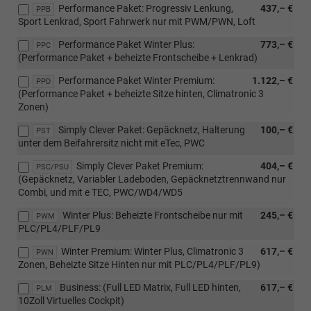
Performance Paket: Progressiv Lenkung,
437,– €
PPB
Sport Lenkrad, Sport Fahrwerk nur mit PWM/PWN, Loft
Performance Paket Winter Plus:
773,– €
PPC
(Performance Paket + beheizte Frontscheibe + Lenkrad)
Performance Paket Winter Premium:
1.122,– €
PPD
(Performance Paket + beheizte Sitze hinten, Climatronic 3
Zonen)
Simply Clever Paket: Gepäcknetz, Halterung
100,– €
PST
unter dem Beifahrersitz nicht mit eTec, PWC
Simply Clever Paket Premium:
404,– €
PSC/PSU
(Gepäcknetz, Variabler Ladeboden, Gepäcknetztrennwand nur
Combi, und mit e TEC, PWC/WD4/WD5
Winter Plus: Beheizte Frontscheibe nur mit
245,– €
PWM
PLC/PL4/PLF/PL9
Winter Premium: Winter Plus, Climatronic 3
617,– €
PWN
Zonen, Beheizte Sitze Hinten nur mit PLC/PL4/PLF/PL9)
Business: (Full LED Matrix, Full LED hinten,
617,– €
PLM
10Zoll Virtuelles Cockpit)