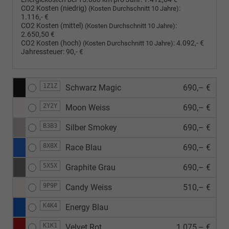
CO2 Kosten (niedrig)
:
(Kosten Durchschnitt 10 Jahre)
1.116,- €
CO2 Kosten (mittel)
:
(Kosten Durchschnitt 10 Jahre)
2.650,50 €
CO2 Kosten (hoch)
:
4.092,- €
(Kosten Durchschnitt 10 Jahre)
Jahressteuer:
90,- €
1Z1Z
Schwarz Magic
690,– €
2Y2Y
Moon Weiss
690,– €
B3B3
Silber Smokey
690,– €
8X8X
Race Blau
690,– €
5X5X
Graphite Grau
690,– €
9P9P
Candy Weiss
510,– €
K4K4
Energy Blau
K1K1
Velvet Rot
1.075,– €