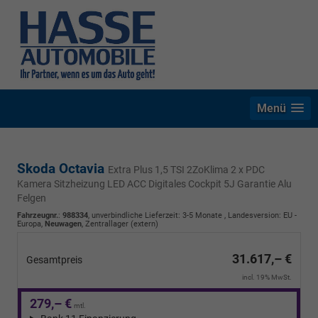
Menü
Skoda Octavia
Extra Plus 1,5 TSI 2ZoKlima 2 x PDC
Kamera Sitzheizung LED ACC Digitales Cockpit 5J Garantie Alu
Felgen
Fahrzeugnr.
:
988334
, unverbindliche Lieferzeit: 3-5 Monate , Landesversion: EU -
Europa,
Neuwagen
, Zentrallager (extern)
31.617,– €
Gesamtpreis
incl. 19% MwSt.
279,– €
mtl.