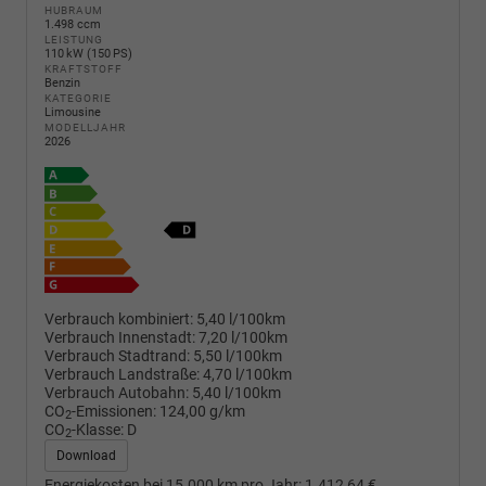
HUBRAUM
1.498 ccm
LEISTUNG
110 kW (150 PS)
KRAFTSTOFF
Benzin
KATEGORIE
Limousine
MODELLJAHR
2026
Verbrauch kombiniert:
5,40 l/100km
Verbrauch Innenstadt:
7,20 l/100km
Verbrauch Stadtrand:
5,50 l/100km
Verbrauch Landstraße:
4,70 l/100km
Verbrauch Autobahn:
5,40 l/100km
CO
-Emissionen:
124,00 g/km
2
CO
-Klasse:
D
2
Download
Energiekosten bei 15.000 km pro Jahr:
1.412,64 €