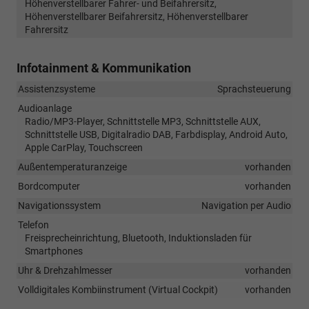
Höhenverstellbarer Fahrer- und Beifahrersitz,
Höhenverstellbarer Beifahrersitz, Höhenverstellbarer
Fahrersitz
Infotainment & Kommunikation
Assistenzsysteme
Sprachsteuerung
Audioanlage
Radio/MP3-Player, Schnittstelle MP3, Schnittstelle AUX,
Schnittstelle USB, Digitalradio DAB, Farbdisplay, Android Auto,
Apple CarPlay, Touchscreen
Außentemperaturanzeige
vorhanden
Bordcomputer
vorhanden
Navigationssystem
Navigation per Audio
Telefon
Freisprecheinrichtung, Bluetooth, Induktionsladen für
Smartphones
Uhr & Drehzahlmesser
vorhanden
Volldigitales Kombiinstrument (Virtual Cockpit)
vorhanden