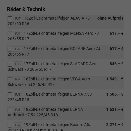
Räder & Technik
16Zoll-Leichtmetallfelgen ALASIA 7J
ohne Aufpreis
PJT
205/60 R16
17Zoll-Leichtmetallfelgen MENSA Aero 7J
617,– €
PJ1
205/55 R17
17Zoll-Leichtmetallfelgen ROTARE Aero 7J
617,– €
PJ2
205/55 R17
17Zoll-Leichtmetallfelgen SLAGARD Aero
846,– €
PJ3
Schwarz 7J 205/55 R17
18Zoll-Leichtmetallfelgen VEGA Aero
1.549,– €
PJ4
Schwarz 7,5J 225/45 R18
18Zoll-Leichtmetallfelgen LERNA 7,5J
1.506,– €
PJ5
225/45 R18
18Zoll-Leichtmetallfelgen LERNA
1.631,– €
PJ6
Anthracite 7,5J 225/45 R18
19Zoll-Leichtmetallfelgen Becrux 7,5J
2.271,– €
PJ7
225/40 R19 nicht mit 3FU/PFA