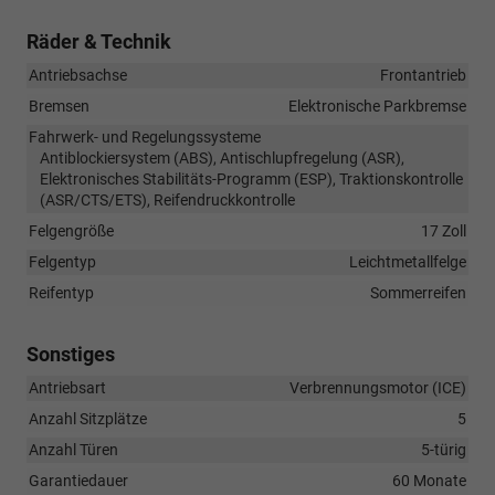
Räder & Technik
Antriebsachse
Frontantrieb
Bremsen
Elektronische Parkbremse
Fahrwerk- und Regelungssysteme
Antiblockiersystem (ABS), Antischlupfregelung (ASR),
Elektronisches Stabilitäts-Programm (ESP), Traktionskontrolle
(ASR/CTS/ETS), Reifendruckkontrolle
Felgengröße
17 Zoll
Felgentyp
Leichtmetallfelge
Reifentyp
Sommerreifen
Sonstiges
Antriebsart
Verbrennungsmotor (ICE)
Anzahl Sitzplätze
5
Anzahl Türen
5-türig
Garantiedauer
60 Monate