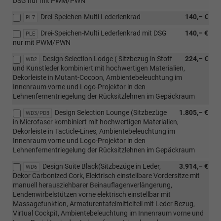
DSG nur mit PWM/PWN
Drei-Speichen-Multi Lederlenkrad
140,– €
PL7
Drei-Speichen-Multi Lederlenkrad mit DSG
140,– €
PLE
nur mit PWM/PWN
Design Selection Lodge ( Sitzbezug in Stoff
224,– €
WD2
und Kunstleder kombiniert mit hochwertigen Materialien,
Dekorleiste in Mutant-Cocoon, Ambientebeleuchtung im
Innenraum vorne und Logo-Projektor in den
Lehnenfernentriegelung der Rücksitzlehnen im Gepäckraum
Design Selection Lounge (Sitzbezüge
1.805,– €
WD3/PD3
in Microfaser kombiniert mit hochwertigen Materialien,
Dekorleiste in Tacticle-Lines, Ambientebeleuchtung im
Innenraum vorne und Logo-Projektor in den
Lehnenfernentriegelung der Rücksitzlehnen im Gepäckraum
Design Suite Black(Sitzbezüge in Leder,
3.914,– €
WD6
Dekor Carbonized Cork, Elektrisch einstellbare Vordersitze mit
manuell herausziehbarer Beinauflagenverlängerung,
Lendenwirbelstützen vorne elektrisch einstellbar mit
Massagefunktion, Armaturentafelmittelteil mit Leder Bezug,
Virtual Cockpit, Ambientebeleuchtung im Innenraum vorne und