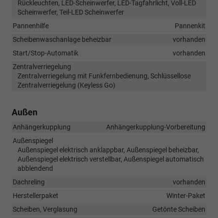
Rückleuchten, LED-Scheinwerfer, LED-Tagfahrlicht, Voll-LED
Scheinwerfer, Teil-LED Scheinwerfer
Pannenhilfe
Pannenkit
Scheibenwaschanlage beheizbar
vorhanden
Start/Stop-Automatik
vorhanden
Zentralverriegelung
Zentralverriegelung mit Funkfernbedienung, Schlüssellose
Zentralverriegelung (Keyless Go)
Außen
Anhängerkupplung
Anhängerkupplung-Vorbereitung
Außenspiegel
Außenspiegel elektrisch anklappbar, Außenspiegel beheizbar,
Außenspiegel elektrisch verstellbar, Außenspiegel automatisch
abblendend
Dachreling
vorhanden
Herstellerpaket
Winter-Paket
Scheiben, Verglasung
Getönte Scheiben