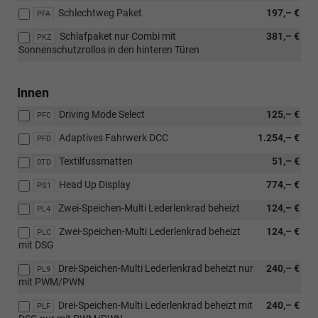
Schlechtweg Paket
197,– €
PFA
Schlafpaket nur Combi mit
381,– €
PKZ
Sonnenschutzrollos in den hinteren Türen
Innen
Driving Mode Select
125,– €
PFC
Adaptives Fahrwerk DCC
1.254,– €
PFD
Textilfussmatten
51,– €
0TD
Head Up Display
774,– €
PS1
Zwei-Speichen-Multi Lederlenkrad beheizt
124,– €
PL4
Zwei-Speichen-Multi Lederlenkrad beheizt
124,– €
PLC
mit DSG
Drei-Speichen-Multi Lederlenkrad beheizt nur
240,– €
PL9
mit PWM/PWN
Drei-Speichen-Multi Lederlenkrad beheizt mit
240,– €
PLF