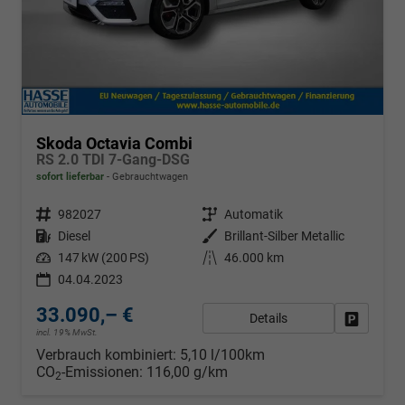
Skoda Octavia Combi
RS 2.0 TDI 7-Gang-DSG
sofort lieferbar
Gebrauchtwagen
Fahrzeugnr.
982027
Getriebe
Automatik
Kraftstoff
Diesel
Außenfarbe
Brillant-Silber Metallic
Leistung
147 kW (200 PS)
Kilometerstand
46.000 km
04.04.2023
33.090,– €
Details
Fahrzeug
incl. 19% MwSt.
Verbrauch kombiniert:
5,10 l/100km
CO
-Emissionen:
116,00 g/km
2