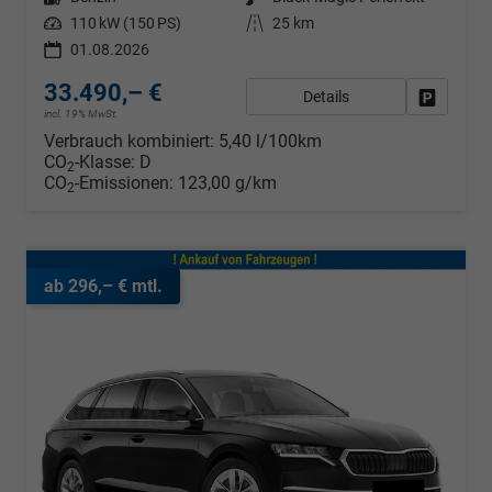
Leistung
110 kW (150 PS)
Kilometerstand
25 km
01.08.2026
33.490,– €
Details
Fahrzeug
incl. 19% MwSt.
Verbrauch kombiniert:
5,40 l/100km
CO
-Klasse:
D
2
CO
-Emissionen:
123,00 g/km
2
ab 296,– € mtl.