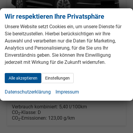
Wir respektieren Ihre Privatsphäre
Unsere Website setzt Cookies ein, um unsere Dienste für
Sie bereitzustellen. Hierbei berücksichtigen wir Ihre
Skoda Octavia Combi
Auswahl und verarbeiten nur die Daten für Marketing,
Selection Kombi 1.5 TSI DSG AHK*Android Auto*ACC*SHZ*E-Heck*Keyless*Kamera*2Z Klimaauto
Analytics und Personalisierung, für die Sie uns Ihr
unverbindliche Lieferzeit:
31.10.2026
Fahrzeug mit Tageszulassung
Einverständnis geben. Sie können Ihre Einwilligung
Fahrzeugnr.
988075
Getriebe
Automatik
jederzeit mit Wirkung für die Zukunft widerrufen.
Kraftstoff
Benzin
Außenfarbe
Black-Magic Perleffekt
Leistung
110 kW (150 PS)
Kilometerstand
25 km
Alle akzeptieren
Einstellungen
01.08.2026
Datenschutzerklärung
Impressum
33.490,– €
Details
Fahrzeug
incl. 19% MwSt.
Verbrauch kombiniert:
5,40 l/100km
CO
-Klasse:
D
2
CO
-Emissionen:
123,00 g/km
2