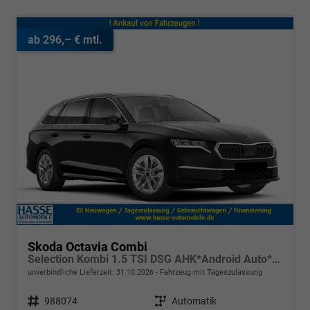
ab 296,– € mtl.
Skoda Octavia Combi
Selection Kombi 1.5 TSI DSG AHK*Android Auto*ACC*SHZ*E-Heck*Keyless*Kamera*2Z Klimaauto
unverbindliche Lieferzeit:
31.10.2026
Fahrzeug mit Tageszulassung
Fahrzeugnr.
988074
Getriebe
Automatik