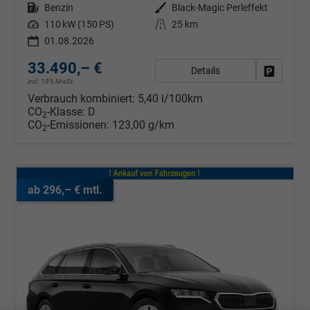
Kraftstoff
Benzin
Außenfarbe
Black-Magic Perleffekt
Leistung
110 kW (150 PS)
Kilometerstand
25 km
01.08.2026
33.490,– €
Details
Fahrzeug
incl. 19% MwSt.
Verbrauch kombiniert:
5,40 l/100km
CO
-Klasse:
D
2
CO
-Emissionen:
123,00 g/km
2
ab 296,– € mtl.