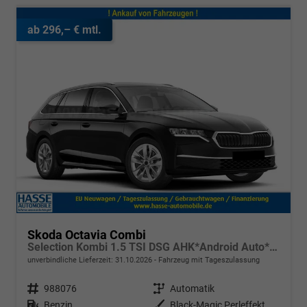
ab 296,– € mtl.
Skoda Octavia Combi
Selection Kombi 1.5 TSI DSG AHK*Android Auto*ACC*SHZ*E-Heck*Keyless*Kamera*2Z Klimaauto
unverbindliche Lieferzeit:
31.10.2026
Fahrzeug mit Tageszulassung
Fahrzeugnr.
988076
Getriebe
Automatik
Kraftstoff
Benzin
Außenfarbe
Black-Magic Perleffekt