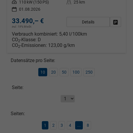
Leistung
110 kW (150 PS)
Kilometerstand
25 km
01.08.2026
33.490,– €
Details
Fahrzeug
incl. 19% MwSt.
Verbrauch kombiniert:
5,40 l/100km
CO
-Klasse:
D
2
CO
-Emissionen:
123,00 g/km
2
Datensätze pro Seite:
10
20
50
100
250
Seite:
Seiten:
1
2
3
4
...
8