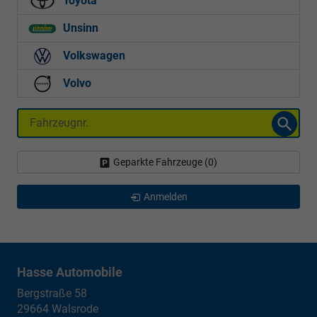
Toyota
Unsinn
Volkswagen
Volvo
Fahrzeugnr.
Geparkte Fahrzeuge (
0
)
Anmelden
Hasse Automobile
Bergstraße 58
29664
Walsrode