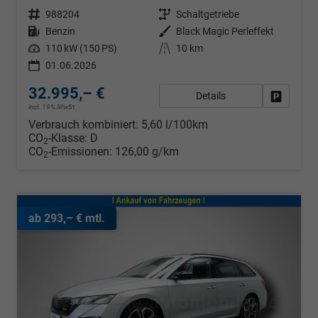
Fahrzeugnr.
988204
Getriebe
Schaltgetriebe
Kraftstoff
Benzin
Außenfarbe
Black Magic Perleffekt
Leistung
110 kW (150 PS)
Kilometerstand
10 km
01.06.2026
32.995,– €
Details
Fahrzeug
incl. 19% MwSt.
Verbrauch kombiniert:
5,60 l/100km
CO
-Klasse:
D
2
CO
-Emissionen:
126,00 g/km
2
ab 293,– € mtl.