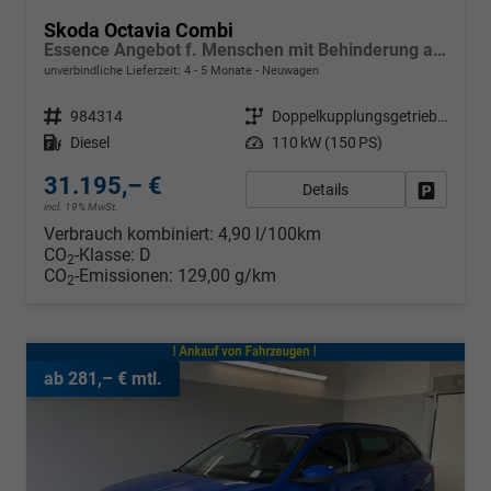
Skoda Octavia Combi
Essence Angebot f. Menschen mit Behinderung ab 50 %! 2.0 TDI 150PS DSG/AUTOMATIK, 2-Zonen-Climatronic, Parksensoren hinten, Radio 10"/Bluetooth/DAB, Tempomat, LED-Scheinwerfer, M-Lederlenkrad, Dachreling, 8x Airbags
unverbindliche Lieferzeit: 4 - 5 Monate
Neuwagen
Fahrzeugnr.
984314
Getriebe
Doppelkupplungsgetriebe (DSG)
Kraftstoff
Diesel
Leistung
110 kW (150 PS)
31.195,– €
Details
Fahrzeug
incl. 19% MwSt.
Verbrauch kombiniert:
4,90 l/100km
CO
-Klasse:
D
2
CO
-Emissionen:
129,00 g/km
2
ab 281,– € mtl.