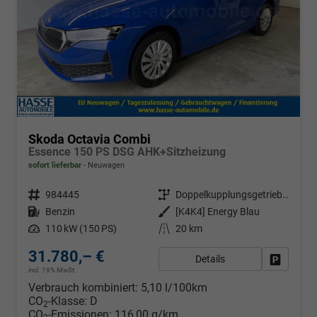
Skoda Octavia Combi
Essence 150 PS DSG AHK+Sitzheizung
sofort lieferbar
Neuwagen
Fahrzeugnr.
984445
Getriebe
Doppelkupplungsgetriebe (DSG)
Kraftstoff
Benzin
Außenfarbe
[K4K4] Energy Blau
Leistung
110 kW (150 PS)
Kilometerstand
20 km
31.780,– €
Details
Fahrzeug
incl. 19% MwSt.
Verbrauch kombiniert:
5,10 l/100km
CO
-Klasse:
D
2
CO
-Emissionen:
116,00 g/km