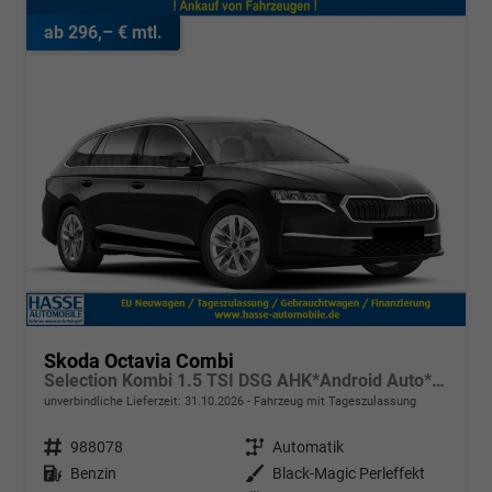
ab 296,– € mtl.
Skoda Octavia Combi
Selection Kombi 1.5 TSI DSG AHK*Android Auto*ACC*SHZ*E-Heck*Keyless*Kamera*2Z Klimaauto
unverbindliche Lieferzeit:
31.10.2026
Fahrzeug mit Tageszulassung
Fahrzeugnr.
988078
Getriebe
Automatik
Kraftstoff
Benzin
Außenfarbe
Black-Magic Perleffekt