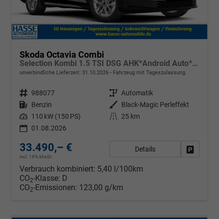
Skoda Octavia Combi
Selection Kombi 1.5 TSI DSG AHK*Android Auto*ACC*SHZ*E-Heck*Keyless*Kamera*2Z Klimaauto
unverbindliche Lieferzeit:
31.10.2026
Fahrzeug mit Tageszulassung
Fahrzeugnr.
988077
Getriebe
Automatik
Kraftstoff
Benzin
Außenfarbe
Black-Magic Perleffekt
Leistung
110 kW (150 PS)
Kilometerstand
25 km
01.08.2026
33.490,– €
Details
Fahrzeug
incl. 19% MwSt.
Verbrauch kombiniert:
5,40 l/100km
CO
-Klasse:
D
2
CO
-Emissionen:
123,00 g/km
2