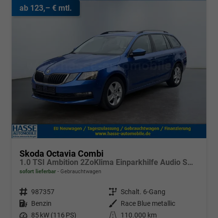
ab 123,– € mtl.
Skoda Octavia Combi
1.0 TSI Ambition 2ZoKlima Einparkhilfe Audio Swing
sofort lieferbar
Gebrauchtwagen
Fahrzeugnr.
987357
Getriebe
Schalt. 6-Gang
Kraftstoff
Benzin
Außenfarbe
Race Blue metallic
Leistung
85 kW (116 PS)
Kilometerstand
110.000 km