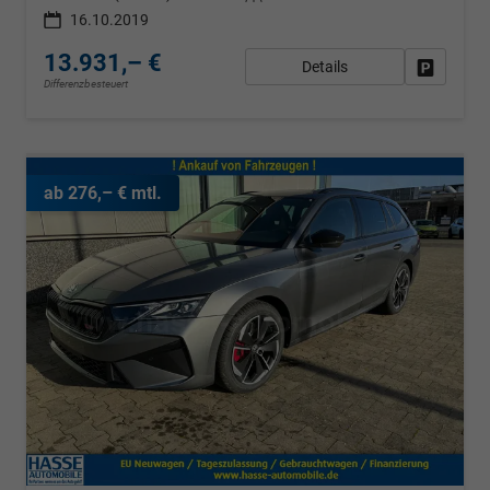
16.10.2019
13.931,– €
Details
Fahrzeug
Differenzbesteuert
ab 276,– € mtl.