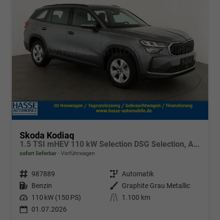
Skoda Kodiaq
1.5 TSI mHEV 110 kW Selection DSG Selection, AHK, Navi, Side, Kamera, Winter, 4 J.- Garantie
sofort lieferbar
Vorführwagen
Fahrzeugnr.
987889
Getriebe
Automatik
Kraftstoff
Benzin
Außenfarbe
Graphite Grau Metallic
Leistung
110 kW (150 PS)
Kilometerstand
1.100 km
01.07.2026