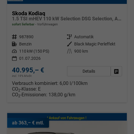
Skoda Kodiaq
1.5 TSI mHEV 110 kW Selection DSG Selection, AHK, Navi, Side, Kamera, Winter, 4 J.- Garantie
sofort lieferbar
Vorführwagen
Fahrzeugnr.
987890
Getriebe
Automatik
Kraftstoff
Benzin
Außenfarbe
Black Magic Perleffekt
Leistung
110 kW (150 PS)
Kilometerstand
900 km
01.07.2026
40.995,– €
Details
Fahrzeug
incl. 19% MwSt.
Verbrauch kombiniert:
6,00 l/100km
CO
-Klasse:
E
2
CO
-Emissionen:
138,00 g/km
2
ab 363,– € mtl.