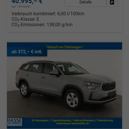
40.995,– €
Details
Fahrzeug
incl. 19% MwSt.
Verbrauch kombiniert:
6,00 l/100km
CO
-Klasse:
E
2
CO
-Emissionen:
138,00 g/km
2
ab 372,– € mtl.