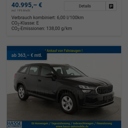
40.995,– €
Details
Fahrzeug
incl. 19% MwSt.
Verbrauch kombiniert:
6,00 l/100km
CO
-Klasse:
E
2
CO
-Emissionen:
138,00 g/km
2
ab 363,– € mtl.