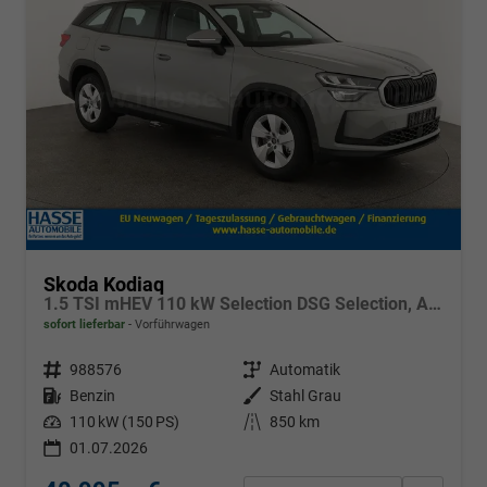
Skoda Kodiaq
1.5 TSI mHEV 110 kW Selection DSG Selection, AHK, Navi, Side, Kamera, Winter, 4 J.- Garantie
sofort lieferbar
Vorführwagen
Fahrzeugnr.
988576
Getriebe
Automatik
Kraftstoff
Benzin
Außenfarbe
Stahl Grau
Leistung
110 kW (150 PS)
Kilometerstand
850 km
01.07.2026