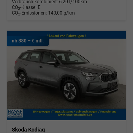
Verbrauch kombiniert:
6,20 l/100km
CO
-Klasse:
E
2
CO
-Emissionen:
140,00 g/km
2
ab 380,– € mtl.
Skoda Kodiaq