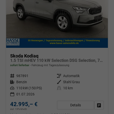
Skoda Kodiaq
1.5 TSI mHEV 110 kW Selection DSG Selection, 7-Sitzer, AHK, Navi, Side, Kamera, Winter, 4 J.- Garantie
sofort lieferbar
Fahrzeug mit Tageszulassung
Fahrzeugnr.
987891
Getriebe
Automatik
Kraftstoff
Benzin
Außenfarbe
Stahl Grau
Leistung
110 kW (150 PS)
Kilometerstand
10 km
01.07.2026
42.995,– €
Details
Fahrzeug
incl. 19% MwSt.