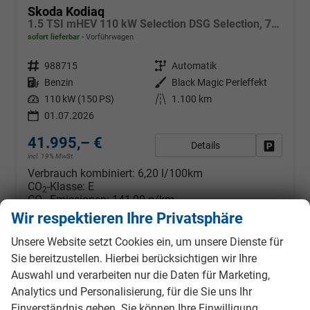
Skoda Kodiaq
1.5 TSI mHEV 110 kW Selection DSG Selection, 7-Sitzer, AHK, Navi, Side, Kamera, Winter, 4 J.- Garantie
sofort lieferbar
Vorführwagen
Fahrzeugnr.
988715
Getriebe
Automatik
Kraftstoff
Benzin
Außenfarbe
Black Magic Perleffekt
Leistung
110 kW (150 PS)
Kilometerstand
1.100 km
01.07.2026
41.995,– €
Details
Fahrzeug
incl. 19% MwSt.
Verbrauch kombiniert:
6,20 l/100km
CO
-Klasse:
E
2
CO
-Emissionen:
141,00 g/km
2
Wir respektieren Ihre Privatsphäre
Unsere Website setzt Cookies ein, um unsere Dienste für
Sie bereitzustellen. Hierbei berücksichtigen wir Ihre
ab 372,– € mtl.
Auswahl und verarbeiten nur die Daten für Marketing,
Analytics und Personalisierung, für die Sie uns Ihr
Einverständnis geben. Sie können Ihre Einwilligung