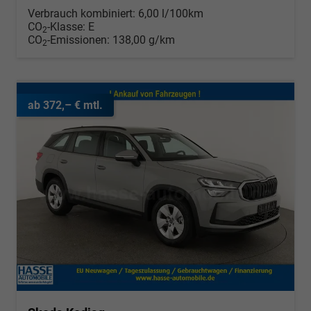
Verbrauch kombiniert:
6,00 l/100km
CO
-Klasse:
E
2
CO
-Emissionen:
138,00 g/km
2
ab 372,– € mtl.