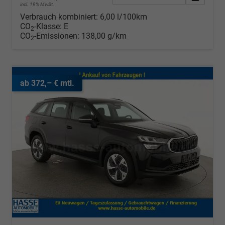
incl. 19% MwSt.
Verbrauch kombiniert:
6,00 l/100km
CO
-Klasse:
E
2
CO
-Emissionen:
138,00 g/km
2
ab 372,– € mtl.