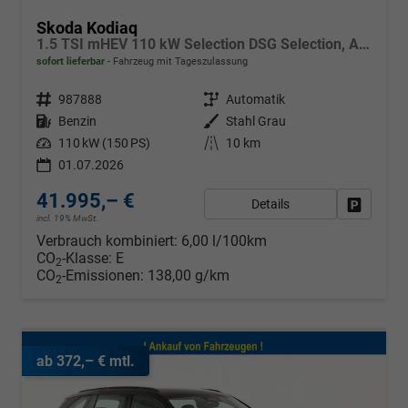
Skoda Kodiaq
1.5 TSI mHEV 110 kW Selection DSG Selection, AHK, Navi, Side, Kamera, Winter, 4 J.- Garantie
sofort lieferbar
Fahrzeug mit Tageszulassung
Fahrzeugnr.
987888
Getriebe
Automatik
Kraftstoff
Benzin
Außenfarbe
Stahl Grau
Leistung
110 kW (150 PS)
Kilometerstand
10 km
01.07.2026
41.995,– €
Details
Fahrzeug
incl. 19% MwSt.
Verbrauch kombiniert:
6,00 l/100km
CO
-Klasse:
E
2
CO
-Emissionen:
138,00 g/km
2
ab 372,– € mtl.