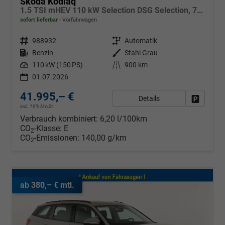
Skoda Kodiaq
1.5 TSI mHEV 110 kW Selection DSG Selection, 7-Sitzer, AHK, Navi, Side, Kamera, Winter, 4 J.- Garantie
sofort lieferbar
Vorführwagen
Fahrzeugnr.
988932
Getriebe
Automatik
Kraftstoff
Benzin
Außenfarbe
Stahl Grau
Leistung
110 kW (150 PS)
Kilometerstand
900 km
01.07.2026
41.995,– €
Details
Fahrzeug
incl. 19% MwSt.
Verbrauch kombiniert:
6,20 l/100km
CO
-Klasse:
E
2
CO
-Emissionen:
140,00 g/km
2
ab 380,– € mtl.