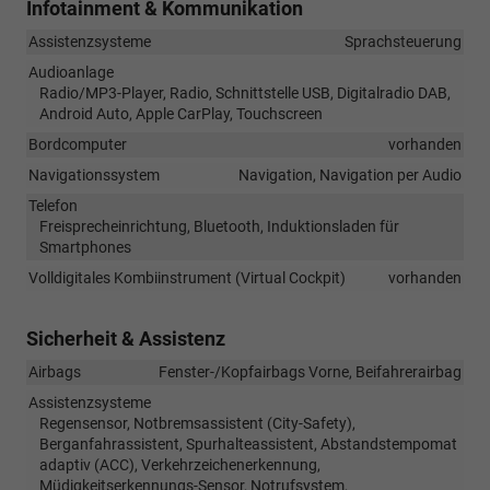
Infotainment & Kommunikation
Assistenzsysteme
Sprachsteuerung
Audioanlage
Radio/MP3-Player, Radio, Schnittstelle USB, Digitalradio DAB,
Android Auto, Apple CarPlay, Touchscreen
Bordcomputer
vorhanden
Navigationssystem
Navigation, Navigation per Audio
Telefon
Freisprecheinrichtung, Bluetooth, Induktionsladen für
Smartphones
Volldigitales Kombiinstrument (Virtual Cockpit)
vorhanden
Sicherheit & Assistenz
Airbags
Fenster-/Kopfairbags Vorne, Beifahrerairbag
Assistenzsysteme
Regensensor, Notbremsassistent (City-Safety),
Berganfahrassistent, Spurhalteassistent, Abstandstempomat
adaptiv (ACC), Verkehrzeichenerkennung,
Müdigkeitserkennungs-Sensor, Notrufsystem,