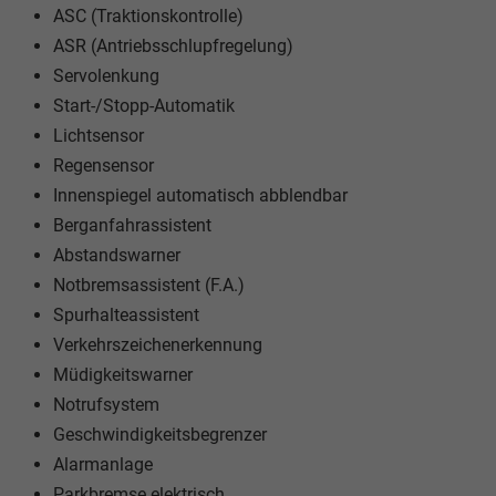
ASC (Traktionskontrolle)
ASR (Antriebsschlupfregelung)
Servolenkung
Start-/Stopp-Automatik
Lichtsensor
Regensensor
Innenspiegel automatisch abblendbar
Berganfahrassistent
Abstandswarner
Notbremsassistent (F.A.)
Spurhalteassistent
Verkehrszeichenerkennung
Müdigkeitswarner
Notrufsystem
Geschwindigkeitsbegrenzer
Alarmanlage
Parkbremse elektrisch