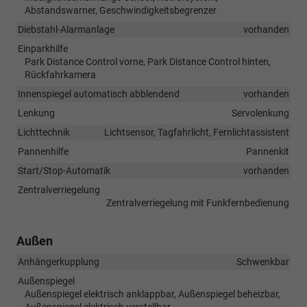
Abstandswarner, Geschwindigkeitsbegrenzer
Diebstahl-Alarmanlage
vorhanden
Einparkhilfe
Park Distance Control vorne, Park Distance Control hinten,
Rückfahrkamera
Innenspiegel automatisch abblendend
vorhanden
Lenkung
Servolenkung
Lichttechnik
Lichtsensor, Tagfahrlicht, Fernlichtassistent
Pannenhilfe
Pannenkit
Start/Stop-Automatik
vorhanden
Zentralverriegelung
Zentralverriegelung mit Funkfernbedienung
Außen
Anhängerkupplung
Schwenkbar
Außenspiegel
Außenspiegel elektrisch anklappbar, Außenspiegel beheizbar,
Außenspiegel elektrisch verstellbar