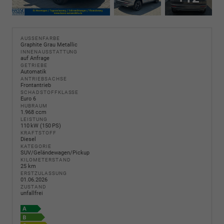
AUSSENFARBE
Graphite Grau Metallic
INNENAUSSTATTUNG
auf Anfrage
GETRIEBE
Automatik
ANTRIEBSACHSE
Frontantrieb
SCHADSTOFFKLASSE
Euro 6
HUBRAUM
1.968 ccm
LEISTUNG
110 kW (150 PS)
KRAFTSTOFF
Diesel
KATEGORIE
SUV/Geländewagen/Pickup
KILOMETERSTAND
25 km
ERSTZULASSUNG
01.06.2026
ZUSTAND
unfallfrei