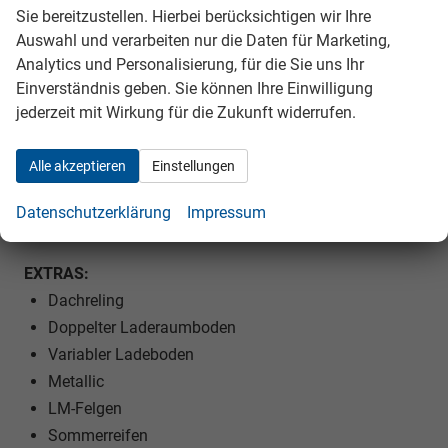
Elektrische Fensterheber vorne und hinten
Sie bereitzustellen. Hierbei berücksichtigen wir Ihre
Polsterstoff
Auswahl und verarbeiten nur die Daten für Marketing,
Vordersitze höhenverstellbar
Analytics und Personalisierung, für die Sie uns Ihr
Lendenwirbelstütze Fahrer und Beifahrer
Einverständnis geben. Sie können Ihre Einwilligung
jederzeit mit Wirkung für die Zukunft widerrufen.
Armlehnen vorne und hinten
Kindersitzvorbereitung (ISOFIX)
Alle akzeptieren
Einstellungen
Rücksitzbank teilbar
Lenkradheizung
Datenschutzerklärung
Impressum
Schaltwippen am Lenkrad
EXTRAS:
Dachreling
Doppelter Laderaumboden
Variabler Ladeboden
Metallic
LM-Felgen
Sommerreifen