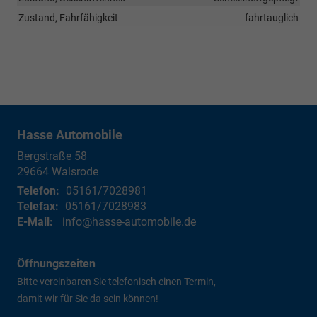
Zustand, Fahrfähigkeit
fahrtauglich
Hasse Automobile
Bergstraße 58
29664
Walsrode
Telefon:
05161/7028981
Telefax:
05161/7028983
E-Mail:
info@hasse-automobile.de
Öffnungszeiten
Bitte vereinbaren Sie telefonisch einen Termin,
damit wir für Sie da sein können!