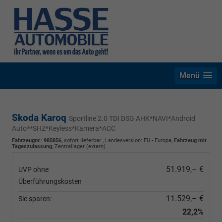
Menü
Skoda Karoq
Sportline 2.0 TDI DSG AHK*NAVI*Android
Auto**SHZ*Keyless*Kamera*ACC
Fahrzeugnr.
:
985856
,
sofort lieferbar
, Landesversion: EU - Europa,
Fahrzeug mit
Tageszulassung
, Zentrallager (extern)
51.919,– €
UVP ohne
Überführungskosten
11.529,– €
Sie sparen:
22,2%