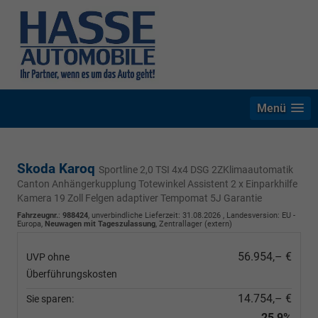
Menü
Skoda Karoq
Sportline 2,0 TSI 4x4 DSG 2ZKlimaautomatik
Canton Anhängerkupplung Totewinkel Assistent 2 x Einparkhilfe
Kamera 19 Zoll Felgen adaptiver Tempomat 5J Garantie
Fahrzeugnr.
:
988424
, unverbindliche Lieferzeit:
31.08.2026
, Landesversion: EU -
Europa,
Neuwagen mit Tageszulassung
, Zentrallager (extern)
56.954,– €
UVP ohne
Überführungskosten
14.754,– €
Sie sparen:
25,9%