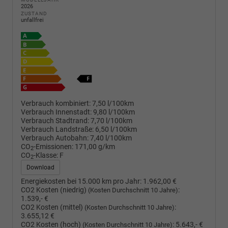
2026
ZUSTAND
unfallfrei
Verbrauch kombiniert:
7,50 l/100km
Verbrauch Innenstadt:
9,80 l/100km
Verbrauch Stadtrand:
7,70 l/100km
Verbrauch Landstraße:
6,50 l/100km
Verbrauch Autobahn:
7,40 l/100km
CO
-Emissionen:
171,00 g/km
2
CO
-Klasse:
F
2
Download
Energiekosten bei 15.000 km pro Jahr:
1.962,00 €
CO2 Kosten (niedrig)
:
(Kosten Durchschnitt 10 Jahre)
1.539,- €
CO2 Kosten (mittel)
:
(Kosten Durchschnitt 10 Jahre)
3.655,12 €
CO2 Kosten (hoch)
:
5.643,- €
(Kosten Durchschnitt 10 Jahre)