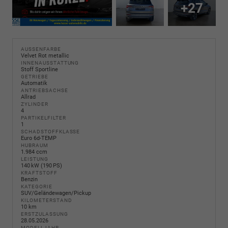
+27
AUSSENFARBE
Velvet Rot metallic
INNENAUSSTATTUNG
Stoff Sportline
GETRIEBE
Automatik
ANTRIEBSACHSE
Allrad
ZYLINDER
4
PARTIKELFILTER
1
SCHADSTOFFKLASSE
Euro 6d-TEMP
HUBRAUM
1.984 ccm
LEISTUNG
140 kW (190 PS)
KRAFTSTOFF
Benzin
KATEGORIE
SUV/Geländewagen/Pickup
KILOMETERSTAND
10 km
ERSTZULASSUNG
28.05.2026
MODELLJAHR