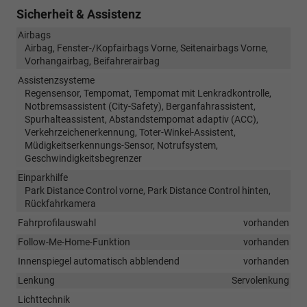
Sicherheit & Assistenz
Airbags
Airbag, Fenster-/Kopfairbags Vorne, Seitenairbags Vorne,
Vorhangairbag, Beifahrerairbag
Assistenzsysteme
Regensensor, Tempomat, Tempomat mit Lenkradkontrolle,
Notbremsassistent (City-Safety), Berganfahrassistent,
Spurhalteassistent, Abstandstempomat adaptiv (ACC),
Verkehrzeichenerkennung, Toter-Winkel-Assistent,
Müdigkeitserkennungs-Sensor, Notrufsystem,
Geschwindigkeitsbegrenzer
Einparkhilfe
Park Distance Control vorne, Park Distance Control hinten,
Rückfahrkamera
Fahrprofilauswahl
vorhanden
Follow-Me-Home-Funktion
vorhanden
Innenspiegel automatisch abblendend
vorhanden
Lenkung
Servolenkung
Lichttechnik