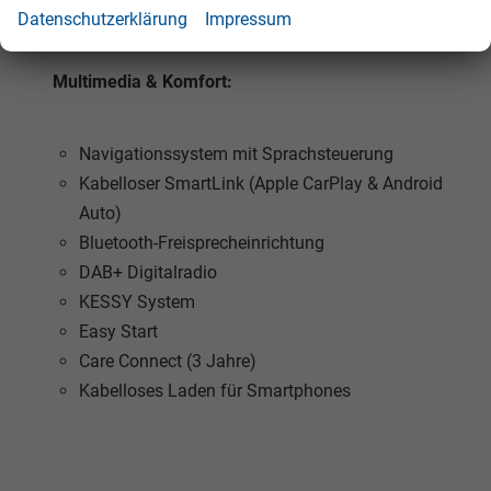
Geteilte und umklappbare Rücksitzlehne
Datenschutzerklärung
Impressum
Multimedia & Komfort:
Navigationssystem mit Sprachsteuerung
Kabelloser SmartLink (Apple CarPlay & Android
Auto)
Bluetooth-Freisprecheinrichtung
DAB+ Digitalradio
KESSY System
Easy Start
Care Connect (3 Jahre)
Kabelloses Laden für Smartphones