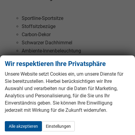
Sportline-Sportsitze
Stoffsitzbezüge
Carbon-Dekor
Schwarzer Dachhimmel
Ambiente-Innenbeleuchtung
Beheizbare Vordersitze mit Lordosenstütze
Wir respektieren Ihre Privatsphäre
3-Speichen-Sportlederlenkrad beheizbar
Unsere Website setzt Cookies ein, um unsere Dienste für
Sportliche Pedalabdeckungen
Sie bereitzustellen. Hierbei berücksichtigen wir Ihre
Vordere und hintere Mittelarmlehne
Auswahl und verarbeiten nur die Daten für Marketing,
Elektrische Fensterheber vorn und hinten
Analytics und Personalisierung, für die Sie uns Ihr
230-Volt-Steckdose im Fond
Einverständnis geben. Sie können Ihre Einwilligung
USB-C-Ladeanschluss im Fond
jederzeit mit Wirkung für die Zukunft widerrufen.
Regenschirm
Einstiegsleisten vorn
Alle akzeptieren
Einstellungen
Höhenverstellbare Vordersitze