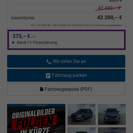
42.400,– €
42.200,– €
Gesamtpreis
incl. 19% MwSt., den Kosten für Überführung und Zulassungspapieren
373,– €
mtl.
Bank 11 Finanzierung
Wir rufen Sie an
Fahrzeug parken
Fahrzeugexposé (PDF)