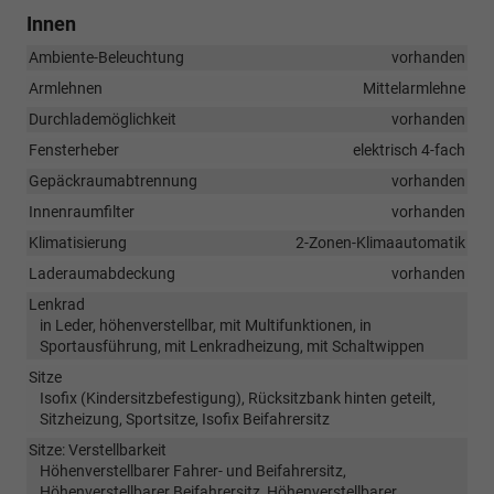
Innen
Ambiente-Beleuchtung
vorhanden
Armlehnen
Mittelarmlehne
Durchlademöglichkeit
vorhanden
Fensterheber
elektrisch 4-fach
Gepäckraumabtrennung
vorhanden
Innenraumfilter
vorhanden
Klimatisierung
2-Zonen-Klimaautomatik
Laderaumabdeckung
vorhanden
Lenkrad
in Leder, höhenverstellbar, mit Multifunktionen, in
Sportausführung, mit Lenkradheizung, mit Schaltwippen
Sitze
Isofix (Kindersitzbefestigung), Rücksitzbank hinten geteilt,
Sitzheizung, Sportsitze, Isofix Beifahrersitz
Sitze: Verstellbarkeit
Höhenverstellbarer Fahrer- und Beifahrersitz,
Höhenverstellbarer Beifahrersitz, Höhenverstellbarer