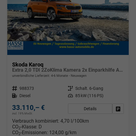
Skoda Karoq
Extra 2,0 TDI 2ZoKlima Kamera 2x Einparkhilfe Alu Felgen 5J Garantie Sitzheizung LED Scheinwerfer ACC
unverbindliche Lieferzeit: 4-6 Monate
Neuwagen
Fahrzeugnr.
988373
Getriebe
Schalt. 6-Gang
Kraftstoff
Diesel
Leistung
85 kW (116 PS)
33.110,– €
Details
Fahrzeug
incl. 19% MwSt.
Verbrauch kombiniert:
4,70 l/100km
CO
-Klasse:
D
2
CO
-Emissionen:
124,00 g/km
2