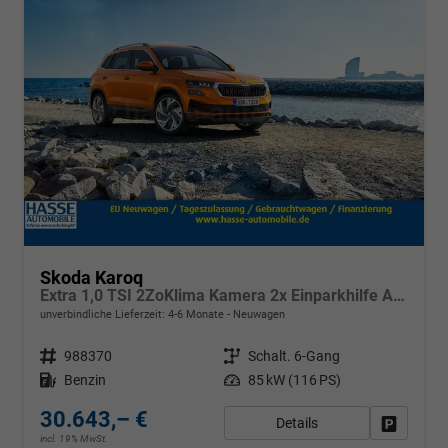
Skoda Karoq
Extra 1,0 TSI 2ZoKlima Kamera 2x Einparkhilfe Alu Felgen 5J Garantie Sitzheizung LED Scheinwerfer ACC
unverbindliche Lieferzeit: 4-6 Monate
Neuwagen
Fahrzeugnr.
988370
Getriebe
Schalt. 6-Gang
Kraftstoff
Benzin
Leistung
85 kW (116 PS)
30.643,– €
Details
Fahrzeug
incl. 19% MwSt.