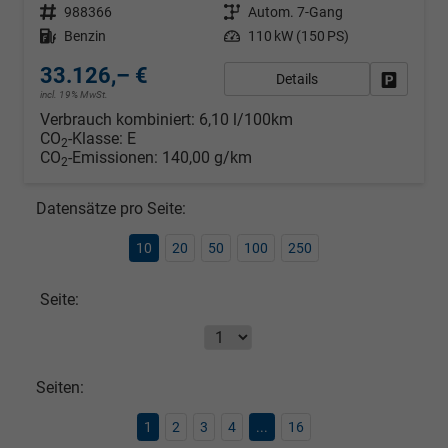
Fahrzeugnr.
988366
Getriebe
Autom. 7-Gang
Kraftstoff
Benzin
Leistung
110 kW (150 PS)
33.126,– €
Details
Fahrzeug
incl. 19% MwSt.
Verbrauch kombiniert:
6,10 l/100km
CO
-Klasse:
E
2
CO
-Emissionen:
140,00 g/km
2
Datensätze pro Seite:
10
20
50
100
250
Seite:
Seiten:
1
2
3
4
...
16