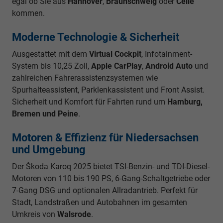
egal ob Sie aus
Hannover
,
Braunschweig
oder
Celle
kommen.
Moderne Technologie & Sicherheit
Ausgestattet mit dem
Virtual Cockpit
, Infotainment-
System bis 10,25 Zoll,
Apple CarPlay
,
Android Auto
und
zahlreichen Fahrerassistenzsystemen wie
Spurhalteassistent, Parklenkassistent und Front Assist.
Sicherheit und Komfort für Fahrten rund um
Hamburg,
Bremen und Peine
.
Motoren & Effizienz für Niedersachsen
und Umgebung
Der Škoda Karoq 2025 bietet TSI-Benzin- und TDI-Diesel-
Motoren von 110 bis 190 PS, 6-Gang-Schaltgetriebe oder
7-Gang DSG und optionalen Allradantrieb. Perfekt für
Stadt, Landstraßen und Autobahnen im gesamten
Umkreis von
Walsrode
.