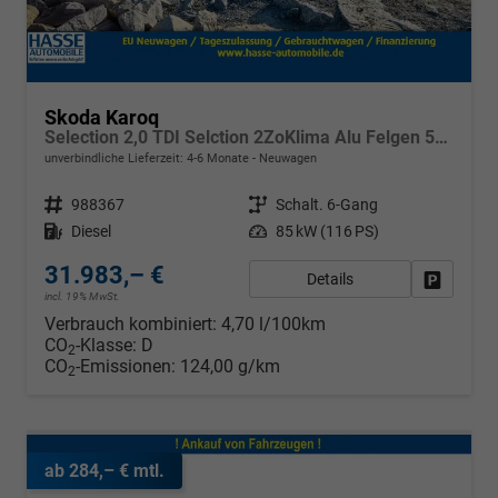
Skoda Karoq
Selection 2,0 TDI Selction 2ZoKlima Alu Felgen 5J Garantie Sitzheizung LED Scheinwerfer Tempomat
unverbindliche Lieferzeit: 4-6 Monate
Neuwagen
Fahrzeugnr.
988367
Getriebe
Schalt. 6-Gang
Kraftstoff
Diesel
Leistung
85 kW (116 PS)
31.983,– €
Details
Fahrzeug
incl. 19% MwSt.
Verbrauch kombiniert:
4,70 l/100km
CO
-Klasse:
D
2
CO
-Emissionen:
124,00 g/km
2
ab 284,– € mtl.