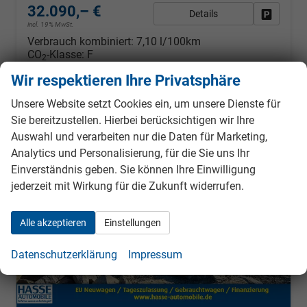
32.090,– €
Details
Fahrzeug
incl. 19% MwSt.
Verbrauch kombiniert:
7,10 l/100km
CO
-Klasse:
F
2
CO
-Emissionen:
162,00 g/km
2
Wir respektieren Ihre Privatsphäre
Unsere Website setzt Cookies ein, um unsere Dienste für
Sie bereitzustellen. Hierbei berücksichtigen wir Ihre
ab 285,– € mtl.
Auswahl und verarbeiten nur die Daten für Marketing,
Analytics und Personalisierung, für die Sie uns Ihr
Einverständnis geben. Sie können Ihre Einwilligung
jederzeit mit Wirkung für die Zukunft widerrufen.
Alle akzeptieren
Einstellungen
Datenschutzerklärung
Impressum