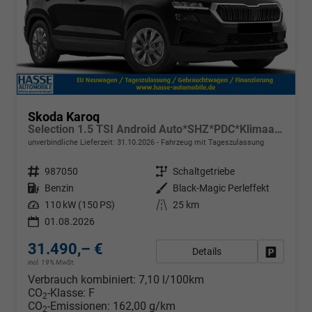
Skoda Karoq
Selection 1.5 TSI Android Auto*SHZ*PDC*Klimaauto*SUNSET*LED
unverbindliche Lieferzeit:
31.10.2026
Fahrzeug mit Tageszulassung
Fahrzeugnr.
987050
Getriebe
Schaltgetriebe
Kraftstoff
Benzin
Außenfarbe
Black-Magic Perleffekt
Leistung
110 kW (150 PS)
Kilometerstand
25 km
01.08.2026
31.490,– €
Details
Fahrzeug
incl. 19% MwSt.
Verbrauch kombiniert:
7,10 l/100km
CO
-Klasse:
F
2
CO
-Emissionen:
162,00 g/km
2