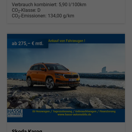
Verbrauch kombiniert:
5,90 l/100km
CO
-Klasse:
D
2
CO
-Emissionen:
134,00 g/km
2
ab 275,– € mtl.
Skoda Karoq