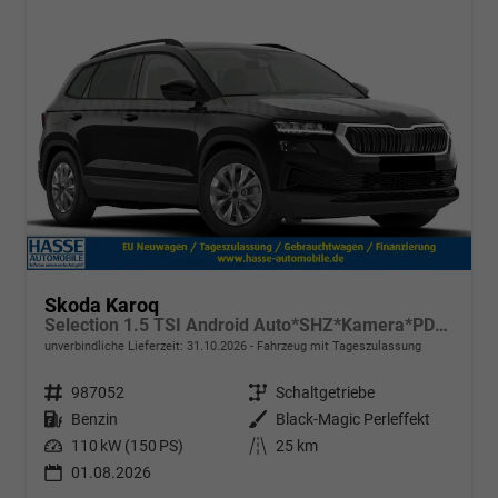
Skoda Karoq
Selection 1.5 TSI Android Auto*SHZ*Kamera*PDC v/h*Klimaauto*SUNSET*LED
unverbindliche Lieferzeit:
31.10.2026
Fahrzeug mit Tageszulassung
Fahrzeugnr.
987052
Getriebe
Schaltgetriebe
Kraftstoff
Benzin
Außenfarbe
Black-Magic Perleffekt
Leistung
110 kW (150 PS)
Kilometerstand
25 km
01.08.2026