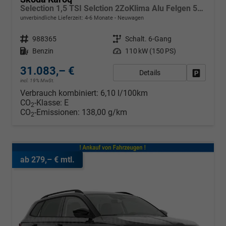
Selection 1,5 TSI Selction 2ZoKlima Alu Felgen 5J Garantie Sitzheizung LED Scheinwerfer Tempomat
unverbindliche Lieferzeit: 4-6 Monate
Neuwagen
Fahrzeugnr.
988365
Getriebe
Schalt. 6-Gang
Kraftstoff
Benzin
Leistung
110 kW (150 PS)
31.083,– €
Details
Fahrzeug
incl. 19% MwSt.
Verbrauch kombiniert:
6,10 l/100km
CO
-Klasse:
E
2
CO
-Emissionen:
138,00 g/km
2
ab 279,– € mtl.