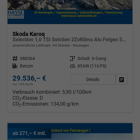
Skoda Karoq
Selection 1,0 TSI Selction 2ZoKlima Alu Felgen 5J Garantie Sitzheizung LED Scheinwerfer Tempomat
unverbindliche Lieferzeit: 4-6 Monate
Neuwagen
Fahrzeugnr.
988364
Getriebe
Schalt. 6-Gang
Kraftstoff
Benzin
Leistung
85 kW (116 PS)
29.536,– €
Details
Fahrzeug
incl. 19% MwSt.
Verbrauch kombiniert:
5,90 l/100km
CO
-Klasse:
D
2
CO
-Emissionen:
134,00 g/km
2
ab 271,– € mtl.