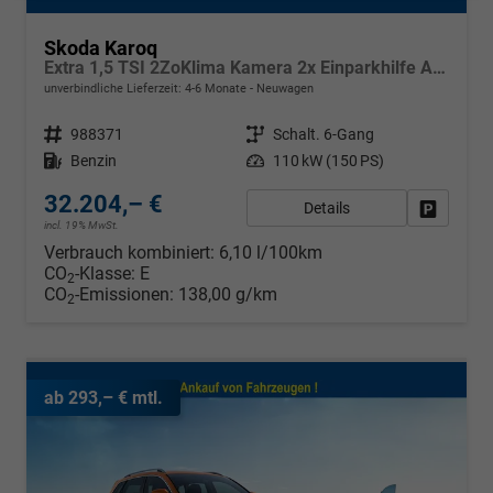
Skoda Karoq
Extra 1,5 TSI 2ZoKlima Kamera 2x Einparkhilfe Alu Felgen 5J Garantie Sitzheizung LED Scheinwerfer ACC
unverbindliche Lieferzeit: 4-6 Monate
Neuwagen
Fahrzeugnr.
988371
Getriebe
Schalt. 6-Gang
Kraftstoff
Benzin
Leistung
110 kW (150 PS)
32.204,– €
Details
Fahrzeug
incl. 19% MwSt.
Verbrauch kombiniert:
6,10 l/100km
CO
-Klasse:
E
2
CO
-Emissionen:
138,00 g/km
2
ab 293,– € mtl.