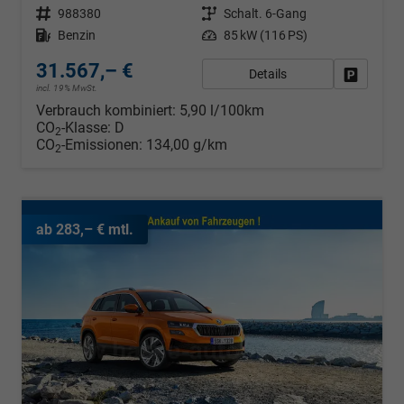
Fahrzeugnr.
988380
Getriebe
Schalt. 6-Gang
Kraftstoff
Benzin
Leistung
85 kW (116 PS)
31.567,– €
Details
Fahrzeug
incl. 19% MwSt.
Verbrauch kombiniert:
5,90 l/100km
CO
-Klasse:
D
2
CO
-Emissionen:
134,00 g/km
2
ab 283,– € mtl.