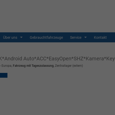
Über uns
Gebrauchtfahrzeuge
Service
Kontakt
AHK*Android Auto*ACC*EasyOpen*SHZ*Kamera*Ke
 - Europa,
Fahrzeug mit Tageszulassung
, Zentrallager (extern)