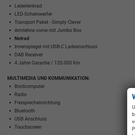
Lederlenkrad
LED-Scheinwerfer
Transport Paket - Simply Clever
Armlehne vorne mit Jumbo Box
Notrad
Innenspiegel mit USB-C Ladeanschluss
DAB Receiver
4 Jahre Garantie / 120.000 Km
MULTIMEDIA UND KOMMUNIKATION:
Bordcomputer
Radio
Freisprecheinrichtung
U
Bluetooth
b
USB Anschluss
v
Touchscreen
P