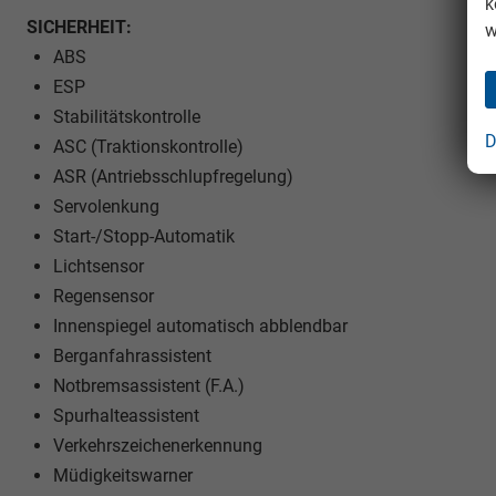
k
SICHERHEIT:
w
ABS
ESP
Stabilitätskontrolle
D
ASC (Traktionskontrolle)
ASR (Antriebsschlupfregelung)
Servolenkung
Start-/Stopp-Automatik
Lichtsensor
Regensensor
Innenspiegel automatisch abblendbar
Berganfahrassistent
Notbremsassistent (F.A.)
Spurhalteassistent
Verkehrszeichenerkennung
Müdigkeitswarner