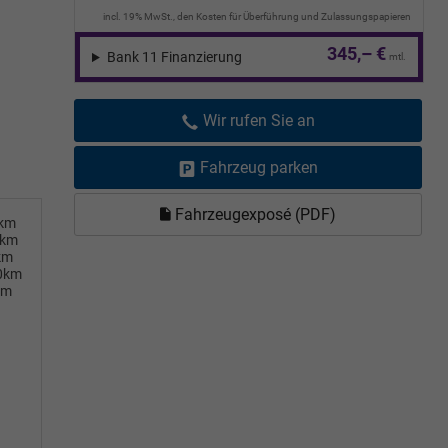
incl. 19% MwSt., den Kosten für Überführung und Zulassungspapieren
345,– €
Bank 11 Finanzierung
mtl.
Wir rufen Sie an
Fahrzeug parken
Fahrzeugexposé (PDF)
0km
0km
km
00km
km