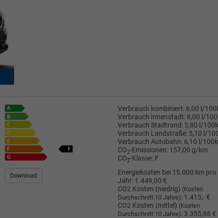
Verbrauch kombiniert:
6,00 l/10
Verbrauch Innenstadt:
8,00 l/10
Verbrauch Stadtrand:
5,80 l/100
Verbrauch Landstraße:
5,10 l/1
Verbrauch Autobahn:
6,10 l/100
CO
-Emissionen:
157,00 g/km
2
CO
-Klasse:
F
2
Energiekosten bei 15.000 km pro
Download
Jahr:
1.449,00 €
CO2 Kosten (niedrig)
(Kosten
:
1.413,- €
Durchschnitt 10 Jahre)
CO2 Kosten (mittel)
(Kosten
:
3.355,88 €
Durchschnitt 10 Jahre)