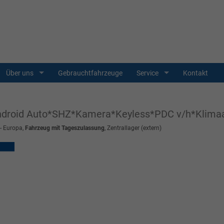
Über uns
Gebrauchtfahrzeuge
Service
Kontakt
Android Auto*SHZ*Kamera*Keyless*PDC v/h*Klim
 - Europa,
Fahrzeug mit Tageszulassung
, Zentrallager (extern)