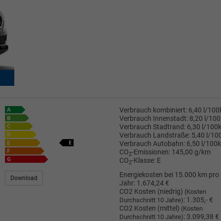
Verbrauch kombiniert:
6,40 l/10
Verbrauch Innenstadt:
8,20 l/10
Verbrauch Stadtrand:
6,30 l/100
Verbrauch Landstraße:
5,40 l/1
Verbrauch Autobahn:
6,50 l/100
CO
-Emissionen:
145,00 g/km
2
CO
-Klasse:
E
2
Energiekosten bei 15.000 km pro
Download
Jahr:
1.674,24 €
CO2 Kosten (niedrig)
(Kosten
:
1.305,- €
Durchschnitt 10 Jahre)
CO2 Kosten (mittel)
(Kosten
:
3.099,38 €
Durchschnitt 10 Jahre)