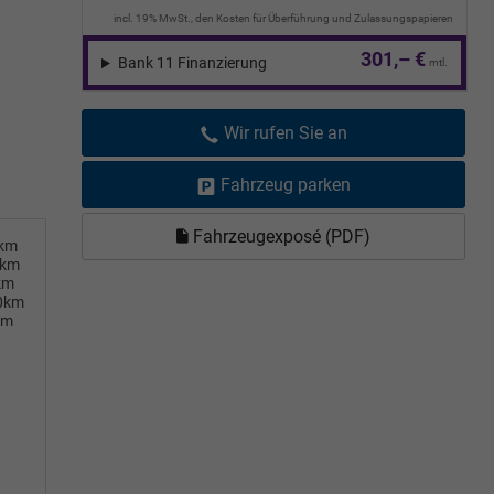
incl. 19% MwSt., den Kosten für Überführung und Zulassungspapieren
301,– €
Bank 11 Finanzierung
mtl.
Wir rufen Sie an
Fahrzeug parken
Fahrzeugexposé (PDF)
0km
0km
km
00km
km