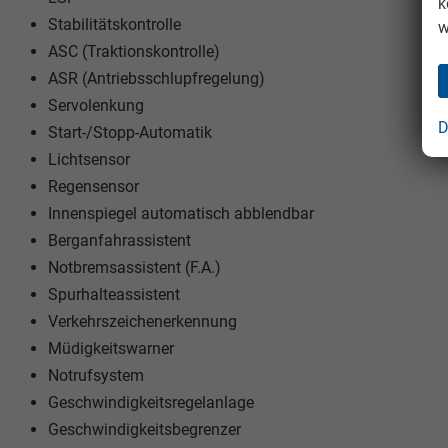
k
Stabilitätskontrolle
w
ASC (Traktionskontrolle)
ASR (Antriebsschlupfregelung)
Servolenkung
D
Start-/Stopp-Automatik
Lichtsensor
Regensensor
Innenspiegel automatisch abblendbar
Berganfahrassistent
Notbremsassistent (F.A.)
Spurhalteassistent
Verkehrszeichenerkennung
Müdigkeitswarner
Notrufsystem
Geschwindigkeitsregelanlage
Geschwindigkeitsbegrenzer