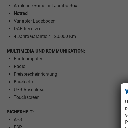
Armlehne vorne mit Jumbo Box
Notrad
Variabler Ladeboden
DAB Receiver
4 Jahre Garantie / 120.000 Km
MULTIMEDIA UND KOMMUNIKATION:
Bordcomputer
Radio
Freisprecheinrichtung
Bluetooth
USB Anschluss
Touchscreen
U
b
SICHERHEIT:
v
ABS
P
ESP