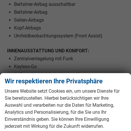
Beifahrer-Airbag ausschaltbar
Beifahrer-Airbag
Seiten-Airbags
Kopf-Airbags
Umfeldbeobachtungssystem (Front Assist)
INNENAUSSTATTUNG UND KOMFORT:
Zentralverriegelung mit Funk
Keyless-Go
Außenspiegel elektrisch verstellbar
Wir respektieren Ihre Privatsphäre
Außenspiegel beheizbar
Außenspiegel elektrisch anklappbar
Unsere Website setzt Cookies ein, um unsere Dienste für
Sie bereitzustellen. Hierbei berücksichtigen wir Ihre
Elektrische Fensterheber vorne und hinten
Auswahl und verarbeiten nur die Daten für Marketing,
Polsterstoff
Analytics und Personalisierung, für die Sie uns Ihr
Vordersitze höhenverstellbar
Einverständnis geben. Sie können Ihre Einwilligung
Lendenwirbelstütze Fahrer und Beifahrer
jederzeit mit Wirkung für die Zukunft widerrufen.
Mittelarmlehne