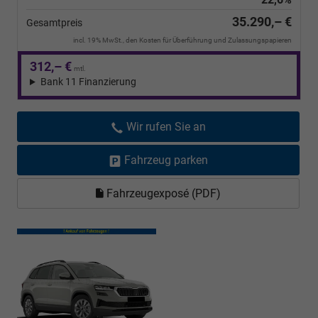
35.290,– €
Gesamtpreis
incl. 19% MwSt., den Kosten für Überführung und Zulassungspapieren
312,– €
mtl.
Bank 11 Finanzierung
Wir rufen Sie an
Fahrzeug parken
Fahrzeugexposé (PDF)