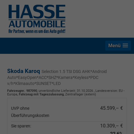
Menü
Skoda Karoq
Selection 1.5 TSI DSG AHK*Android
Auto*EasyOpen*ACC*SHZ*Kamera*Keyless*PDC
v/h*Klimaauto*SUNSET*LED
Fahrzeugnr.
:
987090
, unverbindliche Lieferzeit:
31.10.2026
, Landesversion: EU -
Europa,
Fahrzeug mit Tageszulassung
, Zentrallager (extern)
45.599,– €
UVP ohne
Überführungskosten
10.309,– €
Sie sparen:
22,6%