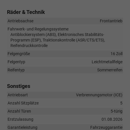
Räder & Technik
Antriebsachse
Frontantrieb
Fahrwerk- und Regelungssysteme
Antiblockiersystem (ABS), Elektronisches Stabilitäts-
Programm (ESP), Traktionskontrolle (ASR/CTS/ETS),
Reifendruckkontrolle
Felgengröße
16 Zoll
Felgentyp
Leichtmetallfelge
Reifentyp
Sommerreifen
Sonstiges
Antriebsart
Verbrennungsmotor (ICE)
Anzahl Sitzplätze
5
Anzahl Türen
5-türig
Erstzulassung
01.08.2026
Garantieleistung
Fahrzeuggarantie