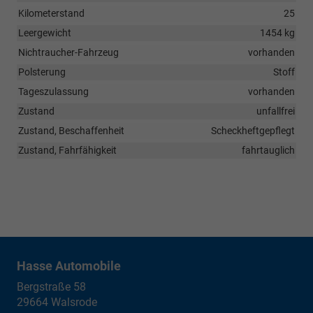
Kilometerstand
25
Leergewicht
1454 kg
Nichtraucher-Fahrzeug
vorhanden
Polsterung
Stoff
Tageszulassung
vorhanden
Zustand
unfallfrei
Zustand, Beschaffenheit
Scheckheftgepflegt
Zustand, Fahrfähigkeit
fahrtauglich
Hasse Automobile
Bergstraße 58
29664
Walsrode