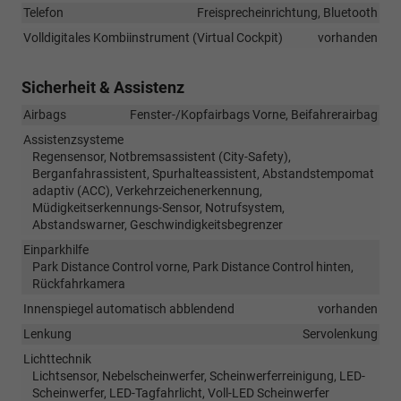
Telefon
Freisprecheinrichtung, Bluetooth
Volldigitales Kombiinstrument (Virtual Cockpit)
vorhanden
Sicherheit & Assistenz
Airbags
Fenster-/Kopfairbags Vorne, Beifahrerairbag
Assistenzsysteme
Regensensor, Notbremsassistent (City-Safety),
Berganfahrassistent, Spurhalteassistent, Abstandstempomat
adaptiv (ACC), Verkehrzeichenerkennung,
Müdigkeitserkennungs-Sensor, Notrufsystem,
Abstandswarner, Geschwindigkeitsbegrenzer
Einparkhilfe
Park Distance Control vorne, Park Distance Control hinten,
Rückfahrkamera
Innenspiegel automatisch abblendend
vorhanden
Lenkung
Servolenkung
Lichttechnik
Lichtsensor, Nebelscheinwerfer, Scheinwerferreinigung, LED-
Scheinwerfer, LED-Tagfahrlicht, Voll-LED Scheinwerfer