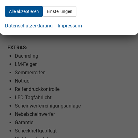
Kindersitzvorbereitung (ISOFIX)
Alle akzeptieren
Einstellungen
Rücksitzbank teilbar
Lenkrad höhenverstellbar
Datenschutzerklärung
Impressum
Lenkradheizung
EXTRAS:
Dachreling
LM-Felgen
Sommerreifen
Notrad
Reifendruckkontrolle
LED-Tagfahrlicht
Scheinwerferreinigungsanlage
Nebelscheinwerfer
Garantie
Scheckheftgepflegt