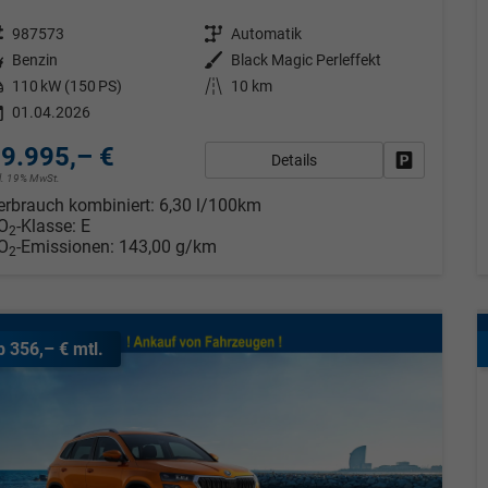
eugnr.
987573
Getriebe
Automatik
tstoff
Benzin
Außenfarbe
Black Magic Perleffekt
tung
110 kW (150 PS)
Kilometerstand
10 km
01.04.2026
9.995,– €
Details
Fahrzeug pa
cl. 19% MwSt.
erbrauch kombiniert:
6,30 l/100km
O
-Klasse:
E
2
O
-Emissionen:
143,00 g/km
2
b 356,– € mtl.