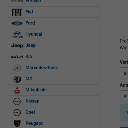
Etrusco
Fiat
Ford
Hyundai
Pro
Jeep
Wal
Kia
Ver
Mercedes-Benz
MG
Ant
Mitsubishi
Nissan
I
Opel
Peugeot