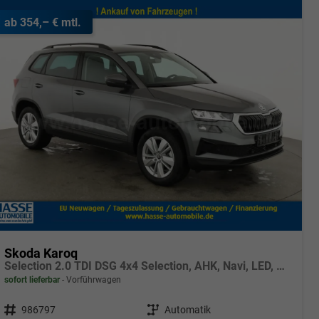
ab 354,– € mtl.
Skoda Karoq
Selection 2.0 TDI DSG 4x4 Selection, AHK, Navi, LED, Kamera, Winter, el. Klappe, 4 J.-Garantie
sofort lieferbar
Vorführwagen
Fahrzeugnr.
986797
Getriebe
Automatik