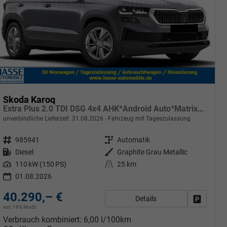
Skoda Karoq
Extra Plus 2.0 TDI DSG 4x4 AHK*Android Auto*Matrix*E-Heck*SHZ*ACC*Keyless*Kamera*17" LM* 2Z Klimaauto*SUNSET
unverbindliche Lieferzeit:
31.08.2026
Fahrzeug mit Tageszulassung
Fahrzeugnr.
985941
Getriebe
Automatik
Kraftstoff
Diesel
Außenfarbe
Graphite Grau Metallic
Leistung
110 kW (150 PS)
Kilometerstand
25 km
01.08.2026
40.290,– €
Details
rken
Fahrzeug
incl. 19% MwSt.
Verbrauch kombiniert:
6,00 l/100km