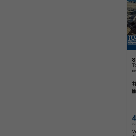
S
un
Fahrz
Kraf
4
in
V