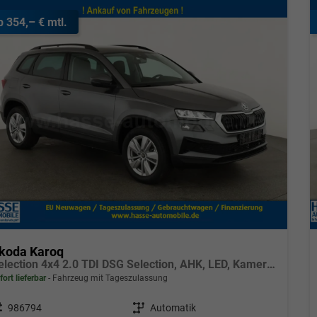
b 354,– € mtl.
koda Karoq
Selection 4x4 2.0 TDI DSG Selection, AHK, LED, Kamera, Winter, el. Klappe, 4 J.-Garantie
fort lieferbar
Fahrzeug mit Tageszulassung
eugnr.
986794
Getriebe
Automatik