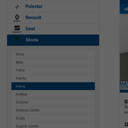
Polestar
a
Renault
Seat
Skoda
Elroq
Epiq
Fabia
Kamiq
Karoq
Kodiaq
S
Octavia
Octavia Combi
so
Scala
Fahrz
Superb Combi