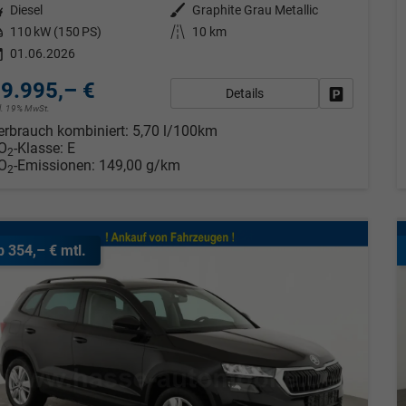
tstoff
Diesel
Außenfarbe
Graphite Grau Metallic
tung
110 kW (150 PS)
Kilometerstand
10 km
01.06.2026
9.995,– €
Details
Fahrzeug pa
cl. 19% MwSt.
erbrauch kombiniert:
5,70 l/100km
O
-Klasse:
E
2
O
-Emissionen:
149,00 g/km
2
b 354,– € mtl.