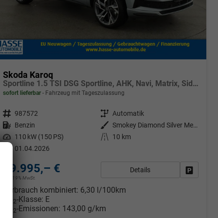
Skoda Karoq
Sportline 1.5 TSI DSG Sportline, AHK, Navi, Matrix, Side, el. Klappe, Winter, 5 J.-Garantie
sofort lieferbar
Fahrzeug mit Tageszulassung
Fahrzeugnr.
987572
Getriebe
Automatik
Kraftstoff
Benzin
Außenfarbe
Smokey Diamond Silver Metallic
Leistung
110 kW (150 PS)
Kilometerstand
10 km
01.04.2026
39.995,– €
Details
rken
Fahrzeug
incl. 19% MwSt.
Verbrauch kombiniert:
6,30 l/100km
CO
-Klasse:
E
2
CO
-Emissionen:
143,00 g/km
2