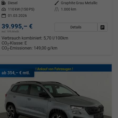
Kraftstoff
Diesel
Außenfarbe
Graphite Grau Metallic
Leistung
110 kW (150 PS)
Kilometerstand
1.000 km
01.03.2026
39.995,– €
Details
rken
Fahrzeug
incl. 19% MwSt.
Verbrauch kombiniert:
5,70 l/100km
CO
-Klasse:
E
2
CO
-Emissionen:
149,00 g/km
2
ab 354,– € mtl.