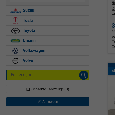
Kraf
Leis
Suzuki
Tesla
3
Toyota
in
V
Unsinn
C
C
Volkswagen
Volvo
a
Fahrzeugnr.
Geparkte Fahrzeuge (
0
)
Anmelden