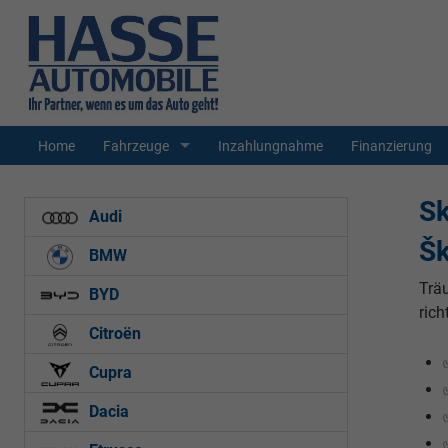
Home
Fahrzeuge
Inzahlungnahme
Finanzierung
S
Audi
Šk
BMW
Trä
BYD
rich
Citroën
Cupra
Dacia