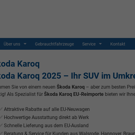
Über uns
Gebrauchtfahrzeuge
Service
Kontakt
koda Karoq
oda Karoq 2025 – Ihr SUV im Umkrei
umen Sie von einem neuen
Škoda Karoq
– aber zum besten Prei
tig! Als Spezialist für
Škoda Karoq EU-Reimporte
bieten wir Ihn
✅ Attraktive Rabatte auf alle EU-Neuwagen
✅ Hochwertige Ausstattung direkt ab Werk
✅ Schnelle Lieferung aus dem EU-Ausland
✅ Beratung & Service für Kunden aus Walsrode, Hannover, Brau