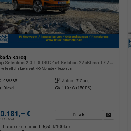
koda Karoq
Top Selection 2,0 TDI DSG 4x4 Selction 2ZoKlima 17 Zoll Alu Felgen 5J Garantie Sitzheizung Matrix ACC
verbindliche Lieferzeit: 4-6 Monate
Neuwagen
eugnr.
988385
Getriebe
Autom. 7-Gang
tstoff
Diesel
Leistung
110 kW (150 PS)
0.181,– €
Details
Fahrzeug pa
cl. 19% MwSt.
erbrauch kombiniert:
5,50 l/100km