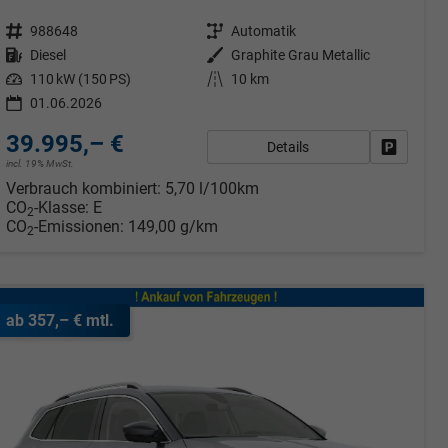
Fahrzeugnr.
988648
Getriebe
Automatik
Kraftstoff
Diesel
Außenfarbe
Graphite Grau Metallic
Leistung
110 kW (150 PS)
Kilometerstand
10 km
01.06.2026
39.995,– €
Details
rken
Fahrzeug
incl. 19% MwSt.
Verbrauch kombiniert:
5,70 l/100km
CO
-Klasse:
E
2
CO
-Emissionen:
149,00 g/km
2
ab 357,– € mtl.