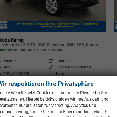
koda Karoq
Selection 4x4 2.0 TDI DSG Selection, AHK, LED, Kamera, Winter, el. Klappe, 4 J.-Garantie
fort lieferbar
Fahrzeug mit Tageszulassung
eugnr.
986806
Getriebe
Automatik
tstoff
Diesel
Außenfarbe
Black Magic Perleffekt
tung
110 kW (150 PS)
Kilometerstand
10 km
01.03.2026
Wir respektieren Ihre Privatsphäre
9.995,– €
Details
Fahrzeug pa
nsere Website setzt Cookies ein, um unsere Dienste für Sie
cl. 19% MwSt.
ereitzustellen. Hierbei berücksichtigen wir Ihre Auswahl und
erbrauch kombiniert:
5,70 l/100km
erarbeiten nur die Daten für Marketing, Analytics und
O
-Klasse:
E
2
ersonalisierung, für die Sie uns Ihr Einverständnis geben. Sie
O
-Emissionen:
149,00 g/km
2