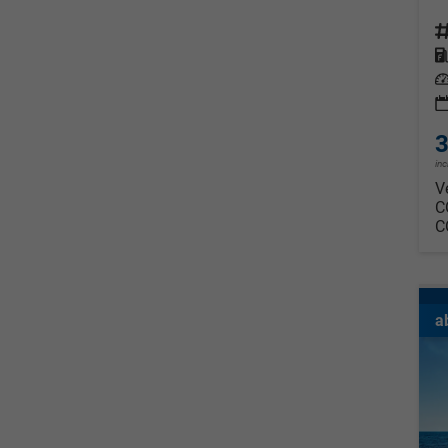
Fahrz
Kraf
Leis
3
in
V
C
C
a