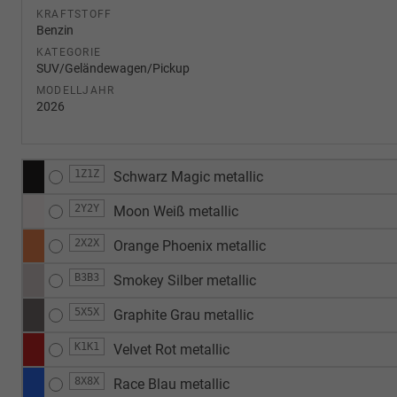
KRAFTSTOFF
Benzin
KATEGORIE
SUV/Geländewagen/Pickup
MODELLJAHR
2026
1Z1Z
Schwarz Magic metallic
2Y2Y
Moon Weiß metallic
2X2X
Orange Phoenix metallic
B3B3
Smokey Silber metallic
5X5X
Graphite Grau metallic
K1K1
Velvet Rot metallic
8X8X
Race Blau metallic