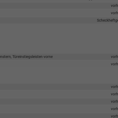
vor
vor
Scheckheftge
enstern, Türeinstiegsleisten vorne
vor
vor
vor
vor
vor
vor
vor