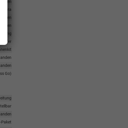
handen
rkamera
handen
handen
enkung
nwerfer
nenkit
handen
handen
ess Go)
eitung
tellbar
handen
-Paket