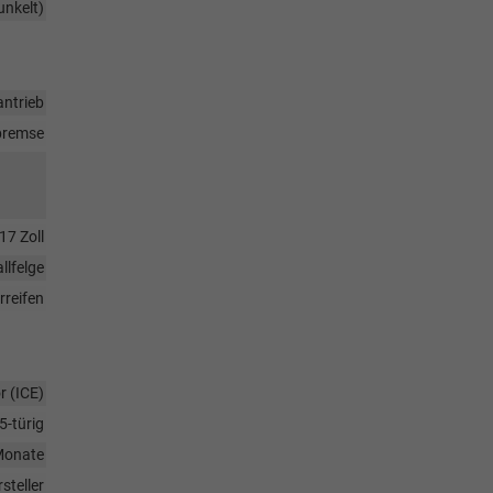
unkelt)
antrieb
bremse
17 Zoll
llfelge
reifen
 (ICE)
5-türig
Monate
steller