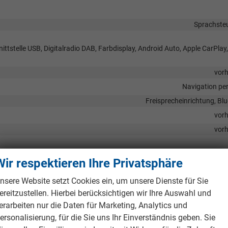
Sprachste
ittstelle USB, Digitalradio DAB, Farbdisplay, Android Auto, Apple CarPlay,
vor
Navigation pe
Freisprecheinrichtung, Bl
vor
vor
Wir respektieren Ihre Privatsphäre
nsere Website setzt Cookies ein, um unsere Dienste für Sie
altbar, Knieairbags Vorne, Seitenairbags Vorne, Vorhangairbag, Beifahre
ereitzustellen. Hierbei berücksichtigen wir Ihre Auswahl und
erarbeiten nur die Daten für Marketing, Analytics und
nfahrassistent, Abstandstempomat adaptiv (ACC), Müdigkeitserkennungs
ersonalisierung, für die Sie uns Ihr Einverständnis geben. Sie