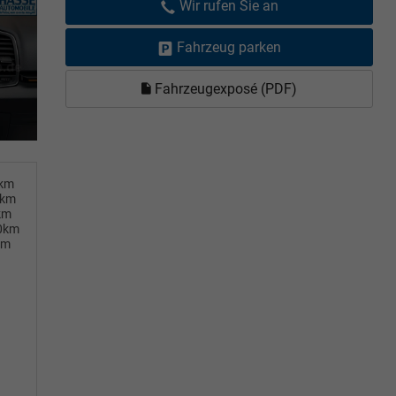
Wir rufen Sie an
Fahrzeug parken
Fahrzeugexposé (PDF)
0km
0km
km
00km
km