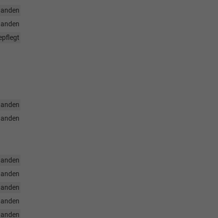
handen
handen
pflegt
handen
handen
handen
handen
handen
handen
handen