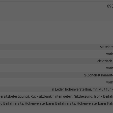
690
Mittela
vor
elektrisch
vor
2-Zonen-Klimaaut
vor
in Leder, höhenverstellbar, mit Multifun
dersitzbefestigung), Rücksitzbank hinten geteilt, Sitzheizung, Isofix Beifah
d Beifahrersitz, Höhenverstellbarer Beifahrersitz, Höhenverstellbarer Fah