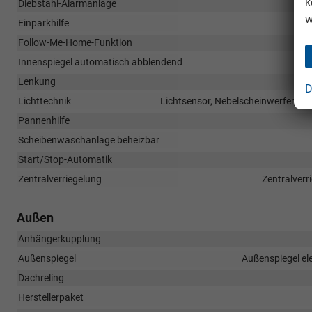
k
Diebstahl-Alarmanlage
w
Einparkhilfe
Follow-Me-Home-Funktion
Innenspiegel automatisch abblendend
Lenkung
D
Lichttechnik
Lichtsensor, Nebelscheinwerfer, LE
Pannenhilfe
Scheibenwaschanlage beheizbar
Start/Stop-Automatik
Zentralverriegelung
Zentralverr
Außen
Anhängerkupplung
Außenspiegel
Außenspiegel ele
Dachreling
Herstellerpaket