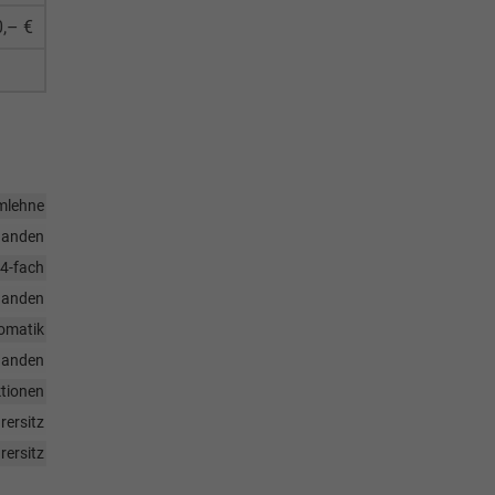
,– €
rmlehne
handen
 4-fach
handen
omatik
handen
ktionen
rersitz
rersitz