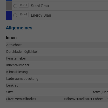
M3M3
Stahl Grau
K4K4
Energy Blau
Allgemeines
Innen
Armlehnen
Durchlademöglichkeit
Fensterheber
Innenraumfilter
Klimatisierung
Laderaumabdeckung
Lenkrad
Sitze
Isofix (Kin
Sitze: Verstellbarkeit
Höhenverstellbarer Fahrer- un