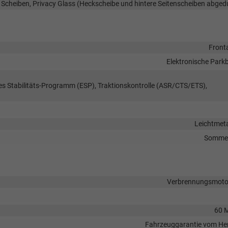
 Scheiben, Privacy Glass (Heckscheibe und hintere Seitenscheiben abged
Front
Elektronische Park
hes Stabilitäts-Programm (ESP), Traktionskontrolle (ASR/CTS/ETS),
Leichtmeta
Sommer
Verbrennungsmotor
60 
Fahrzeuggarantie vom Her