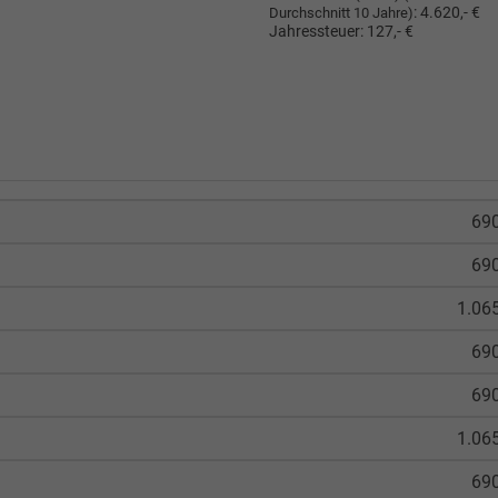
:
4.620,- €
Durchschnitt 10 Jahre)
Jahressteuer:
127,- €
690
690
1.06
690
690
1.06
690