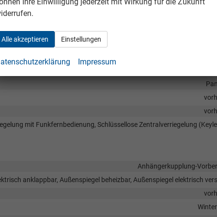
önnen Ihre Einwilligung jederzeit mit Wirkung für die Zukunft
vor
iderrufen.
Park Distance Control vorne, Park Distance Control hinten, Rückfah
vor
Alle akzeptieren
Einstellungen
vor
Servol
atenschutzerklärung
Impressum
D-Rückleuchten, LED-Scheinwerfer, Voll-LED Scheinwerfer, Teil-LED Schei
Pan
vor
vor
iegelung mit Funkfernbedienung, Schlüssellose Zentralverriegelung (Keyl
Anhängerkupplung-Vorber
ktrisch anklappbar, Außenspiegel beheizbar, Außenspiegel elektrisch vers
vor
Winter