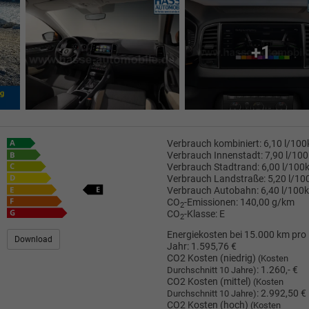
+1
Verbrauch kombiniert:
6,10 l/10
Verbrauch Innenstadt:
7,90 l/10
Verbrauch Stadtrand:
6,00 l/100
Verbrauch Landstraße:
5,20 l/1
Verbrauch Autobahn:
6,40 l/100
CO
-Emissionen:
140,00 g/km
2
CO
-Klasse:
E
2
Energiekosten bei 15.000 km pro
Download
Jahr:
1.595,76 €
CO2 Kosten (niedrig)
(Kosten
:
1.260,- €
Durchschnitt 10 Jahre)
CO2 Kosten (mittel)
(Kosten
:
2.992,50 €
Durchschnitt 10 Jahre)
CO2 Kosten (hoch)
(Kosten