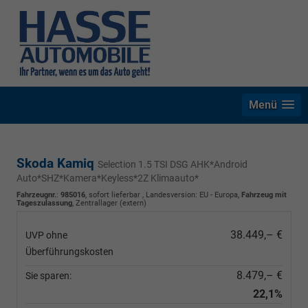
Menü
Skoda Kamiq
Selection 1.5 TSI DSG AHK*Android
Auto*SHZ*Kamera*Keyless*2Z Klimaauto*
Fahrzeugnr.
:
985016
,
sofort lieferbar
, Landesversion: EU - Europa,
Fahrzeug mit
Tageszulassung
, Zentrallager (extern)
38.449,– €
UVP ohne
Überführungskosten
8.479,– €
Sie sparen:
22,1%