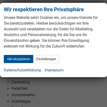
Außenspiegel beheizbar
Wir respektieren Ihre Privatsphäre
Elektrische Fensterheber vorne und hinten
Unsere Website setzt Cookies ein, um unsere Dienste für
Polsterstoff
Sie bereitzustellen. Hierbei berücksichtigen wir Ihre
Vordersitze höhenverstellbar
Auswahl und verarbeiten nur die Daten für Marketing,
Lendenwirbelstütze Fahrer und Beifahrer
Analytics und Personalisierung, für die Sie uns Ihr
Armlehnen vorne
Einverständnis geben. Sie können Ihre Einwilligung
ISOFIX am Beifahrersitz
jederzeit mit Wirkung für die Zukunft widerrufen.
Kindersitzvorbereitung (ISOFIX)
Rücksitzbank teilbar
Alle akzeptieren
Einstellungen
Lenkrad höhenverstellbar
Datenschutzerklärung
Impressum
EXTRAS:
Dachreling
Perleffekt
Sommerreifen
Stahlfelgen