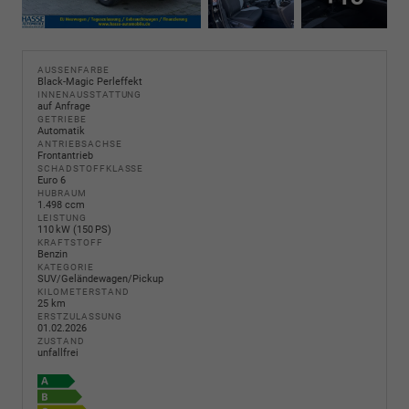
AUSSENFARBE
Black-Magic Perleffekt
INNENAUSSTATTUNG
auf Anfrage
GETRIEBE
Automatik
ANTRIEBSACHSE
Frontantrieb
SCHADSTOFFKLASSE
Euro 6
HUBRAUM
1.498 ccm
LEISTUNG
110 kW (150 PS)
KRAFTSTOFF
Benzin
KATEGORIE
SUV/Geländewagen/Pickup
KILOMETERSTAND
25 km
ERSTZULASSUNG
01.02.2026
ZUSTAND
unfallfrei