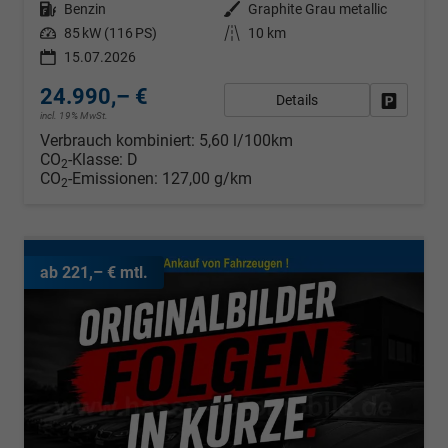
Kraftstoff
Benzin
Außenfarbe
Graphite Grau metallic
Leistung
85 kW (116 PS)
Kilometerstand
10 km
15.07.2026
24.990,– €
Details
Fahrzeug
incl. 19% MwSt.
Verbrauch kombiniert:
5,60 l/100km
CO
-Klasse:
D
2
CO
-Emissionen:
127,00 g/km
2
ab 221,– € mtl.