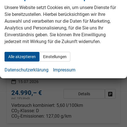
Unsere Website setzt Cookies ein, um unsere Dienste für
Sie bereitzustellen. Hierbei berücksichtigen wir Ihre
Auswahl und verarbeiten nur die Daten für Marketing,
Analytics und Personalisierung, für die Sie uns Ihr
Einverständnis geben. Sie können Ihre Einwilligung
Skoda Fabia
jederzeit mit Wirkung für die Zukunft widerrufen.
Extra Plus 1,0 TSI DSG 2 ZoKlima Navigation x Einparkhilfe Kessy beheiztes Lenkrad Sitzheizung Sunset 5J Garantie
unverbindliche Lieferzeit:
31.08.2026
Neuwagen mit Tageszulassung
Alle akzeptieren
Einstellungen
Fahrzeugnr.
988744
Getriebe
Autom. 7-Gang
Kraftstoff
Benzin
Außenfarbe
Graphite Grau metallic
Datenschutzerklärung
Impressum
Leistung
85 kW (116 PS)
Kilometerstand
10 km
15.07.2026
24.990,– €
Details
Fahrzeug
incl. 19% MwSt.
Verbrauch kombiniert:
5,60 l/100km
CO
-Klasse:
D
2
CO
-Emissionen:
127,00 g/km
2