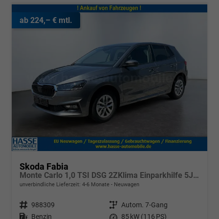
ab 224,– € mtl.
Skoda Fabia
Monte Carlo 1,0 TSI DSG 2ZKlima Einparkhilfe 5J Garantie LED 16 Zoll Alu 10Zoll Digitales Cockpit Apple Carplay Sitzheizung
unverbindliche Lieferzeit: 4-6 Monate
Neuwagen
Fahrzeugnr.
988309
Getriebe
Autom. 7-Gang
Kraftstoff
Benzin
Leistung
85 kW (116 PS)