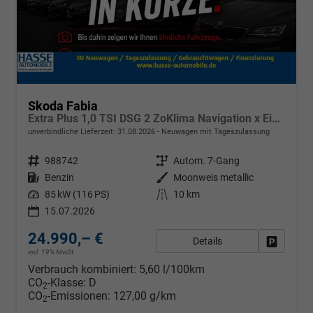
Skoda Fabia
Extra Plus 1,0 TSI DSG 2 ZoKlima Navigation x Einparkhilfe Kessy beheiztes Lenkrad Sitzheizung Sunset 5J Garantie
unverbindliche Lieferzeit:
31.08.2026
Neuwagen mit Tageszulassung
Fahrzeugnr.
988742
Getriebe
Autom. 7-Gang
Kraftstoff
Benzin
Außenfarbe
Moonweis metallic
Leistung
85 kW (116 PS)
Kilometerstand
10 km
15.07.2026
24.990,– €
Details
Fahrzeug
incl. 19% MwSt.
Verbrauch kombiniert:
5,60 l/100km
CO
-Klasse:
D
2
CO
-Emissionen:
127,00 g/km
2