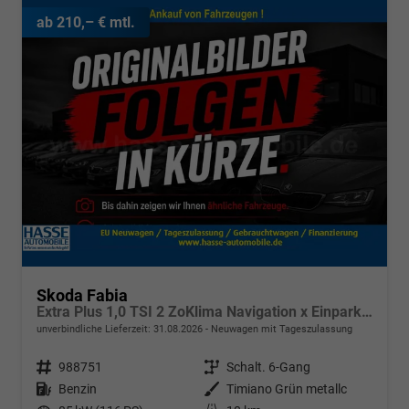
ab 210,– € mtl.
Skoda Fabia
Extra Plus 1,0 TSI 2 ZoKlima Navigation x Einparkhilfe Kessy beheiztes Lenkrad Sitzheizung Sunset 5J Garantie
unverbindliche Lieferzeit:
31.08.2026
Neuwagen mit Tageszulassung
Fahrzeugnr.
988751
Getriebe
Schalt. 6-Gang
Kraftstoff
Benzin
Außenfarbe
Timiano Grün metallc