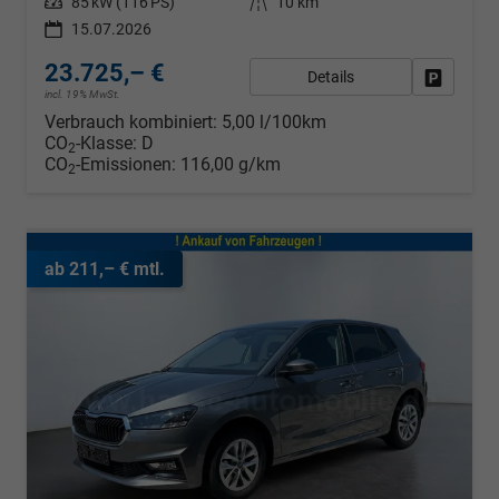
Leistung
85 kW (116 PS)
Kilometerstand
10 km
15.07.2026
23.725,– €
Details
Fahrzeug
incl. 19% MwSt.
Verbrauch kombiniert:
5,00 l/100km
CO
-Klasse:
D
2
CO
-Emissionen:
116,00 g/km
2
ab 211,– € mtl.