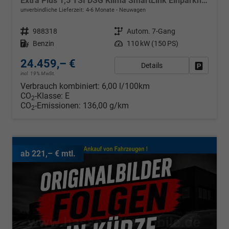
Extra Plus 1,5 TSI DSG Klima SmartLink Einparkhilfe 5J Garantie LED Alu Felgen Kamera Sitzheizung Bluetooth
unverbindliche Lieferzeit: 4-6 Monate
Neuwagen
Fahrzeugnr.
988318
Getriebe
Autom. 7-Gang
Kraftstoff
Benzin
Leistung
110 kW (150 PS)
24.459,– €
Details
Fahrzeug
incl. 19% MwSt.
Verbrauch kombiniert:
6,00 l/100km
CO
-Klasse:
E
2
CO
-Emissionen:
136,00 g/km
2
ab 221,– € mtl.