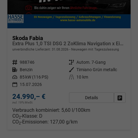
Skoda Fabia
Extra Plus 1,0 TSI DSG 2 ZoKlima Navigation x Einparkhilfe Kessy beheiztes Lenkrad Sitzheizung Sunset 5J Garantie
unverbindliche Lieferzeit:
31.08.2026
Neuwagen mit Tageszulassung
Fahrzeugnr.
988746
Getriebe
Autom. 7-Gang
Kraftstoff
Benzin
Außenfarbe
Timiano Grün metallc
Leistung
85 kW (116 PS)
Kilometerstand
10 km
15.07.2026
24.990,– €
Details
Fahrzeug
incl. 19% MwSt.
Verbrauch kombiniert:
5,60 l/100km
CO
-Klasse:
D
2
CO
-Emissionen:
127,00 g/km
2