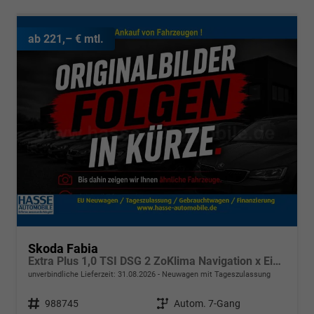
ab 221,– € mtl.
Skoda Fabia
Extra Plus 1,0 TSI DSG 2 ZoKlima Navigation x Einparkhilfe Kessy beheiztes Lenkrad Sitzheizung Sunset 5J Garantie
unverbindliche Lieferzeit:
31.08.2026
Neuwagen mit Tageszulassung
Fahrzeugnr.
988745
Getriebe
Autom. 7-Gang