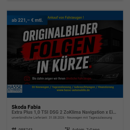
ab 221,– € mtl.
Skoda Fabia
Extra Plus 1,0 TSI DSG 2 ZoKlima Navigation x Einparkhilfe Kessy beheiztes Lenkrad Sitzheizung Sunset 5J Garantie
unverbindliche Lieferzeit:
31.08.2026
Neuwagen mit Tageszulassung
Fahrzeugnr.
988743
Getriebe
Autom. 7-Gang