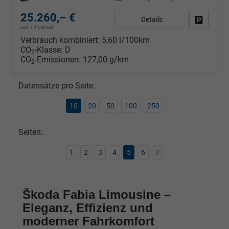
25.260,– €
Details
Fahrzeug
incl. 19% MwSt.
Verbrauch kombiniert:
5,60 l/100km
CO
-Klasse:
D
2
CO
-Emissionen:
127,00 g/km
2
Datensätze pro Seite:
10
20
50
100
250
Seiten:
1
2
3
4
5
6
7
Škoda Fabia Limousine –
Eleganz, Effizienz und
moderner Fahrkomfort