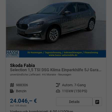
Skoda Fabia
Selection 1,5 TSI DSG Klima Einparkhilfe 5J Garantie LED Alu Felgen Apple Carplay Bluetooth
unverbindliche Lieferzeit: 4-6 Monate
Neuwagen
Fahrzeugnr.
988306
Getriebe
Autom. 7-Gang
Kraftstoff
Benzin
Leistung
110 kW (150 PS)
24.046,– €
Details
Fahrzeug
incl. 19% MwSt.
Verbrauch kombiniert:
6,00 l/100km