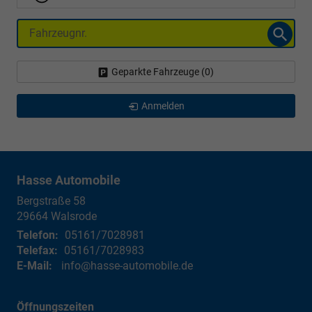
Fahrzeugnr.
Geparkte Fahrzeuge (
0
)
Anmelden
Hasse Automobile
Bergstraße 58
29664
Walsrode
Telefon:
05161/7028981
Telefax:
05161/7028983
E-Mail:
info@hasse-automobile.de
Öffnungszeiten