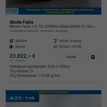
Skoda Fabia
Monte Carlo 1,0 TSI 2ZKlima Einparkhilfe 5J Garantie LED 16 Zoll Alu 10Zoll Digitales Cockpit Apple Carplay Sitzheizung
unverbindliche Lieferzeit: 4-6 Monate
Neuwagen
Fahrzeugnr.
988308
Getriebe
Schalt. 6-Gang
Kraftstoff
Benzin
Leistung
85 kW (116 PS)
23.822,– €
Details
Fahrzeug
incl. 19% MwSt.
Verbrauch kombiniert:
5,00 l/100km
CO
-Klasse:
D
2
CO
-Emissionen:
116,00 g/km
2
ab 213,– € mtl.