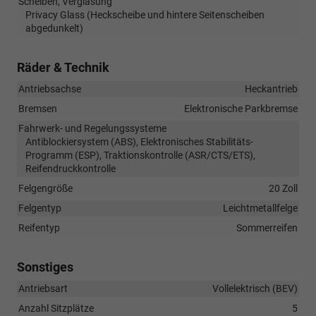
Scheiben, Verglasung
Privacy Glass (Heckscheibe und hintere Seitenscheiben
abgedunkelt)
Räder & Technik
Antriebsachse
Heckantrieb
Bremsen
Elektronische Parkbremse
Fahrwerk- und Regelungssysteme
Antiblockiersystem (ABS), Elektronisches Stabilitäts-
Programm (ESP), Traktionskontrolle (ASR/CTS/ETS),
Reifendruckkontrolle
Felgengröße
20 Zoll
Felgentyp
Leichtmetallfelge
Reifentyp
Sommerreifen
Sonstiges
Antriebsart
Vollelektrisch (BEV)
Anzahl Sitzplätze
5