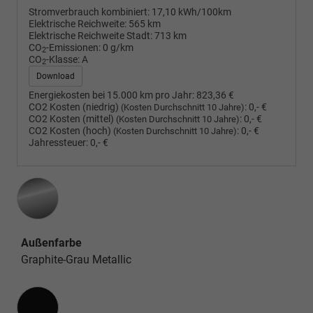
Stromverbrauch kombiniert:
17,10 kWh/100km
Elektrische Reichweite:
565 km
Elektrische Reichweite Stadt:
713 km
CO
-Emissionen:
0 g/km
2
CO
-Klasse:
A
2
Download
Energiekosten bei 15.000 km pro Jahr:
823,36 €
CO2 Kosten (niedrig)
:
0,- €
(Kosten Durchschnitt 10 Jahre)
CO2 Kosten (mittel)
:
0,- €
(Kosten Durchschnitt 10 Jahre)
CO2 Kosten (hoch)
:
0,- €
(Kosten Durchschnitt 10 Jahre)
Jahressteuer:
0,- €
Außenfarbe
Graphite-Grau Metallic
Innenausstattung