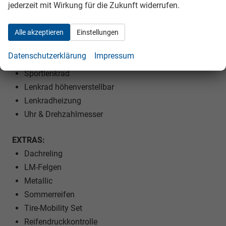
jederzeit mit Wirkung für die Zukunft widerrufen.
Lendenwirbelstütze Fahrer und Beifahrer
Armlehnen vorne und hinten
ISOFIX am Beifahrersitz
Alle akzeptieren
Einstellungen
Kindersitzvorbereitung (ISOFIX)
Datenschutzerklärung
Impressum
Rücksitzbank teilbar
Sportlenkrad
Lenkrad höhenverstellbar
Lenkradheizung
Uhr & Drehzahlmesser
EXTRAS:
Dachreling
LM-Felgen
Metallic
Sommerreifen
Tire-Mobility Set
Reifendruckkontrolle