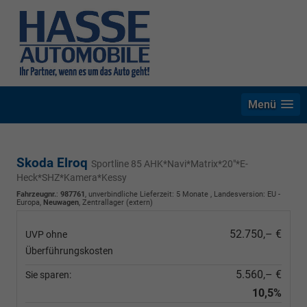
Menü
Skoda Elroq
Sportline 85 AHK*Navi*Matrix*20"*E-
Heck*SHZ*Kamera*Kessy
Fahrzeugnr.
:
987761
, unverbindliche Lieferzeit:
5 Monate
, Landesversion: EU -
Europa,
Neuwagen
, Zentrallager (extern)
52.750,– €
UVP ohne
Überführungskosten
5.560,– €
Sie sparen:
10,5%