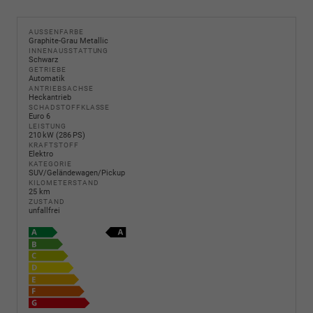
AUSSENFARBE
Graphite-Grau Metallic
INNENAUSSTATTUNG
Schwarz
GETRIEBE
Automatik
ANTRIEBSACHSE
Heckantrieb
SCHADSTOFFKLASSE
Euro 6
LEISTUNG
210 kW (286 PS)
KRAFTSTOFF
Elektro
KATEGORIE
SUV/Geländewagen/Pickup
KILOMETERSTAND
25 km
ZUSTAND
unfallfrei