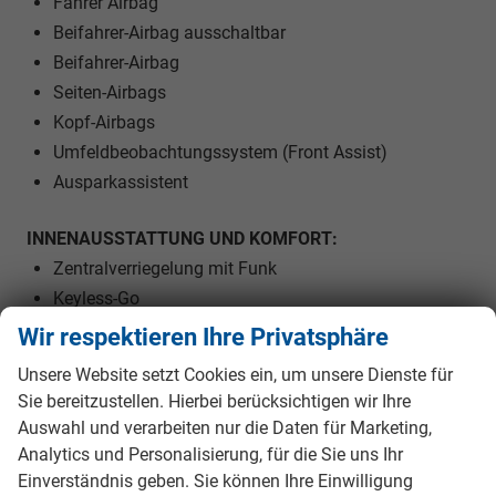
Fahrer Airbag
Beifahrer-Airbag ausschaltbar
Beifahrer-Airbag
Seiten-Airbags
Kopf-Airbags
Umfeldbeobachtungssystem (Front Assist)
Ausparkassistent
INNENAUSSTATTUNG UND KOMFORT:
Zentralverriegelung mit Funk
Keyless-Go
Außenspiegel elektrisch verstellbar
Wir respektieren Ihre Privatsphäre
Außenspiegel beheizbar
Unsere Website setzt Cookies ein, um unsere Dienste für
Außenspiegel elektrisch anklappbar
Sie bereitzustellen. Hierbei berücksichtigen wir Ihre
Elektrische Fensterheber vorne und hinten
Auswahl und verarbeiten nur die Daten für Marketing,
Ambiente-Beleuchtung
Analytics und Personalisierung, für die Sie uns Ihr
Vordersitze höhenverstellbar
Einverständnis geben. Sie können Ihre Einwilligung