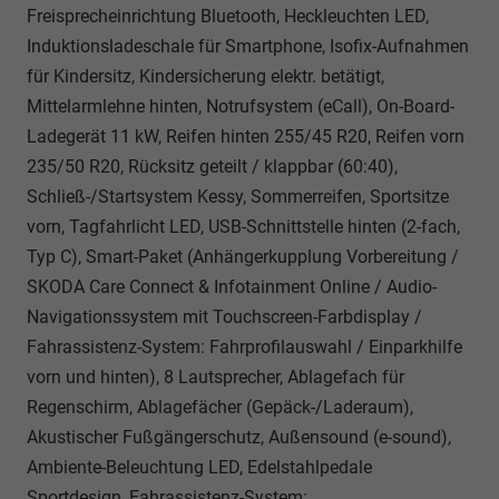
Freisprecheinrichtung Bluetooth, Heckleuchten LED,
Induktionsladeschale für Smartphone, Isofix-Aufnahmen
für Kindersitz, Kindersicherung elektr. betätigt,
Mittelarmlehne hinten, Notrufsystem (eCall), On-Board-
Ladegerät 11 kW, Reifen hinten 255/45 R20, Reifen vorn
235/50 R20, Rücksitz geteilt / klappbar (60:40),
Schließ-/Startsystem Kessy, Sommerreifen, Sportsitze
vorn, Tagfahrlicht LED, USB-Schnittstelle hinten (2-fach,
Typ C), Smart-Paket (Anhängerkupplung Vorbereitung /
SKODA Care Connect & Infotainment Online / Audio-
Navigationssystem mit Touchscreen-Farbdisplay /
Fahrassistenz-System: Fahrprofilauswahl / Einparkhilfe
vorn und hinten), 8 Lautsprecher, Ablagefach für
Regenschirm, Ablagefächer (Gepäck-/Laderaum),
Akustischer Fußgängerschutz, Außensound (e-sound),
Ambiente-Beleuchtung LED, Edelstahlpedale
Sportdesign, Fahrassistenz-System: