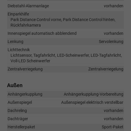
Diebstahl-Alarmanlage
vorhanden
Einparkhilfe
Park Distance Control vorne, Park Distance Control hinten,
Rückfahrkamera
Innenspiegel automatisch abblendend
vorhanden
Lenkung
Servolenkung
Lichttechnik
Lichtsensor, Tagfahrlicht, LED-Scheinwerfer, LED-Tagfahrlicht,
Voll-LED Scheinwerfer
Zentralverriegelung
Zentralverriegelung
Außen
Anhängerkupplung
Anhängerkupplung-Vorbereitung
Außenspiegel
Außenspiegel elektrisch verstellbar
Dachreling
vorhanden
Dachträger
vorhanden
Herstellerpaket
Sport-Paket