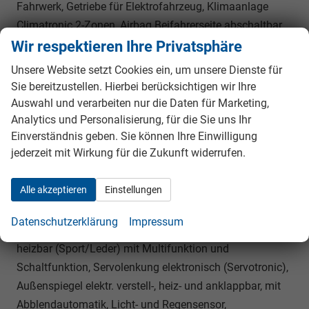
Fahrwerk, Getriebe für Elektrofahrzeug, Klimaanlage
Climatronic 2-Zonen, Airbag Beifahrerseite abschaltbar,
Airbag Fahrer-/Beifahrerseite, Easy Start (Keyless Easy
Wir respektieren Ihre Privatsphäre
Entry), Fensterheber elektrisch vorn + hinten, Kopf-
Unsere Website setzt Cookies ein, um unsere Dienste für
Airbag-System, Mittelarmlehne vorn, Seitenairbag vorn,
Sie bereitzustellen. Hierbei berücksichtigen wir Ihre
Seitenairbag vorn mitte (Center-Airbag), Sitzbezug /
Auswahl und verarbeiten nur die Daten für Marketing,
Polsterung: Stoff/Kunstleder Sportline schwarz,
Analytics und Personalisierung, für die Sie uns Ihr
Einverständnis geben. Sie können Ihre Einwilligung
Sitzheizung vorn, Fahrassistenz-System:
jederzeit mit Wirkung für die Zukunft widerrufen.
Auffahrwarnsystem mit City-Notbremsfunktion
(Frontradar-Assistent), Fahrassistenz-System:
Alle akzeptieren
Einstellungen
Intelligente Geschwindigkeitsanpassung (ISA) inkl.
Speed-Limiter, Fahrassistenz-System:
Datenschutzerklärung
Impressum
Verkehrszeichenerkennung, Rückfahrkamera, Lenkrad
heizbar (Sport/Leder) mit Multifunktion und
Schaltfunktion, Servolenkung elektronisch (Servotronic),
Außenspiegel elektr. verstell-, heiz- und anklappbar, mit
Abblendautomatik, Licht- und Regensensor,