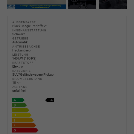
AUSSENFARBE
Black-Magic Perleffekt
INNENAUSSTATTUNG
Schwarz
GETRIEBE
Automatik
ANTRIEBSACHSE
Heckantrieb
LEISTUNG
140 kW (190 PS)
KRAFTSTOFF
Elektro
KATEGORIE
SUV/Geländewagen/Pickup
KILOMETERSTAND
10 km
ZUSTAND
unfallfrei