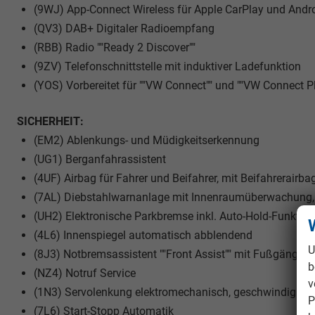
(9WJ) App-Connect Wireless für Apple CarPlay und Andr
(QV3) DAB+ Digitaler Radioempfang
(RBB) Radio ""Ready 2 Discover""
(9ZV) Telefonschnittstelle mit induktiver Ladefunktion
(YOS) Vorbereitet für ""VW Connect"" und ""VW Connect Pl
SICHERHEIT:
(EM2) Ablenkungs- und Müdigkeitserkennung
(UG1) Berganfahrassistent
(4UF) Airbag für Fahrer und Beifahrer, mit Beifahrerairba
(7AL) Diebstahlwarnanlage mit Innenraumüberwachung,
(UH2) Elektronische Parkbremse inkl. Auto-Hold-Funktion
(4L6) Innenspiegel automatisch abblendend
U
(8J3) Notbremsassistent ""Front Assist"" mit Fußgänger
b
(NZ4) Notruf Service
v
(1N3) Servolenkung elektromechanisch, geschwindigkeit
P
(7L6) Start-Stopp Automatik