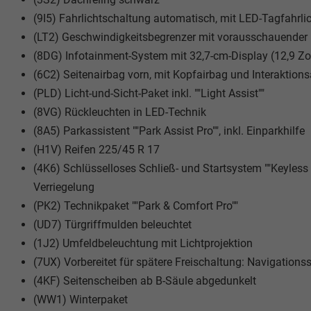
(9I5) Fahrlichtschaltung automatisch, mit LED-Tagfahrl
(LT2) Geschwindigkeitsbegrenzer mit vorausschauender
(8DG) Infotainment-System mit 32,7-cm-Display (12,9 Zol
(6C2) Seitenairbag vorn, mit Kopfairbag und Interaktions
(PLD) Licht-und-Sicht-Paket inkl. ""Light Assist""
(8VG) Rückleuchten in LED-Technik
(8A5) Parkassistent ""Park Assist Pro"", inkl. Einparkhilfe
(H1V) Reifen 225/45 R 17
(4K6) Schlüsselloses Schließ- und Startsystem ""Keyless 
Verriegelung
(PK2) Technikpaket ""Park & Comfort Pro""
(UD7) Türgriffmulden beleuchtet
(1J2) Umfeldbeleuchtung mit Lichtprojektion
(7UX) Vorbereitet für spätere Freischaltung: Navigation
(4KF) Seitenscheiben ab B-Säule abgedunkelt
(WW1) Winterpaket