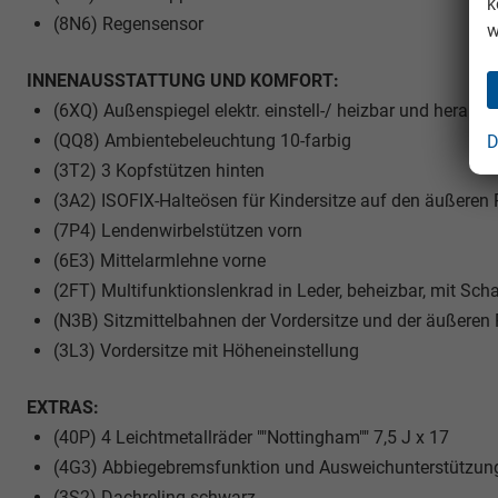
k
(8N6) Regensensor
w
INNENAUSSTATTUNG UND KOMFORT:
(6XQ) Außenspiegel elektr. einstell-/ heizbar und herank
(QQ8) Ambientebeleuchtung 10-farbig
D
(3T2) 3 Kopfstützen hinten
(3A2) ISOFIX-Halteösen für Kindersitze auf den äußeren 
(7P4) Lendenwirbelstützen vorn
(6E3) Mittelarmlehne vorne
(2FT) Multifunktionslenkrad in Leder, beheizbar, mit Sch
(N3B) Sitzmittelbahnen der Vordersitze und der äußeren Rü
(3L3) Vordersitze mit Höheneinstellung
EXTRAS:
(40P) 4 Leichtmetallräder ""Nottingham"" 7,5 J x 17
(4G3) Abbiegebremsfunktion und Ausweichunterstützun
(3S2) Dachreling schwarz