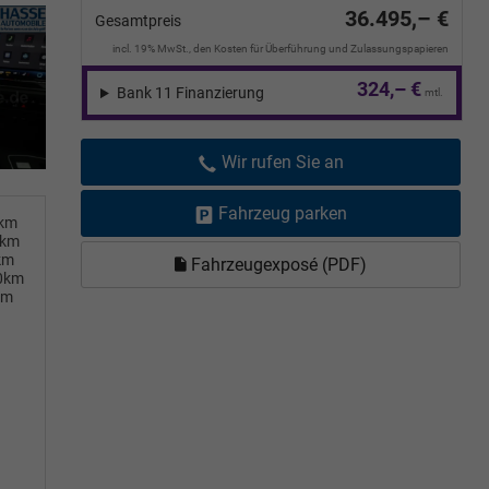
36.495,– €
Gesamtpreis
incl. 19% MwSt., den Kosten für Überführung und Zulassungspapieren
324,– €
Bank 11 Finanzierung
mtl.
Wir rufen Sie an
Fahrzeug parken
0km
0km
km
Fahrzeugexposé (PDF)
00km
km