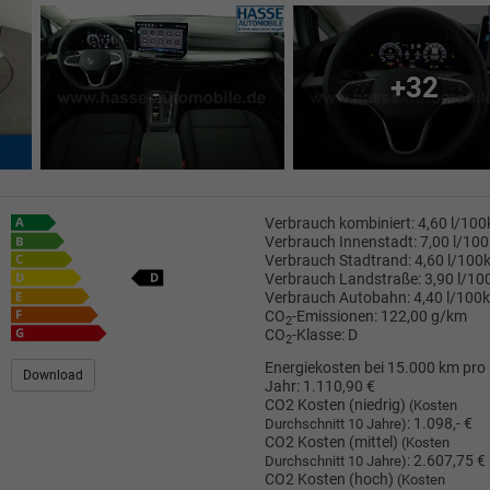
+32
Verbrauch kombiniert:
4,60 l/10
Verbrauch Innenstadt:
7,00 l/10
Verbrauch Stadtrand:
4,60 l/100
Verbrauch Landstraße:
3,90 l/1
Verbrauch Autobahn:
4,40 l/100
CO
-Emissionen:
122,00 g/km
2
CO
-Klasse:
D
2
Energiekosten bei 15.000 km pro
Download
Jahr:
1.110,90 €
CO2 Kosten (niedrig)
(Kosten
:
1.098,- €
Durchschnitt 10 Jahre)
CO2 Kosten (mittel)
(Kosten
:
2.607,75 €
Durchschnitt 10 Jahre)
CO2 Kosten (hoch)
(Kosten