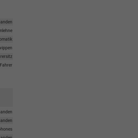
handen
rmlehne
omatik
twippen
rersitz
Fahrer
handen
handen
tphones
handen