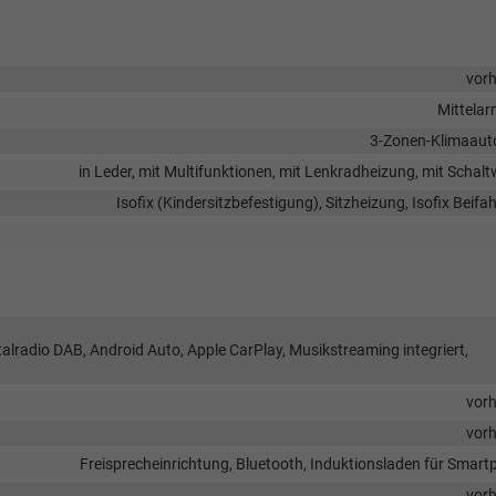
vor
Mittela
3-Zonen-Klimaaut
in Leder, mit Multifunktionen, mit Lenkradheizung, mit Schal
Isofix (Kindersitzbefestigung), Sitzheizung, Isofix Beifah
talradio DAB, Android Auto, Apple CarPlay, Musikstreaming integriert,
vor
vor
Freisprecheinrichtung, Bluetooth, Induktionsladen für Smar
vor