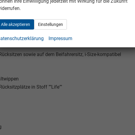
önnen Ihre Einwilligung jederzeit mit Wirkung für die Zukunft
iderrufen.
Alle akzeptieren
Einstellungen
lappbar
atenschutzerklärung
Impressum
Rücksitzen sowie auf dem Beifahrersitz, i-Size-kompatibel
altwippen
cksitzplätze in Stoff ""Life""
g