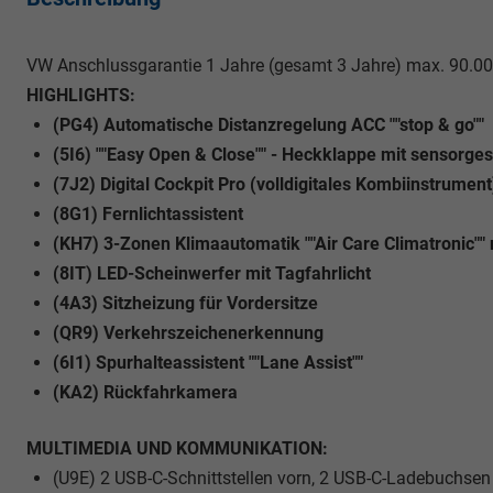
VW Anschlussgarantie 1 Jahre (gesamt 3 Jahre) max. 90.0
HIGHLIGHTS:
(PG4) Automatische Distanzregelung ACC ""stop & go""
(5I6) ""Easy Open & Close"" - Heckklappe mit sensorge
(7J2) Digital Cockpit Pro (volldigitales Kombiinstrument
(8G1) Fernlichtassistent
(KH7) 3-Zonen Klimaautomatik ""Air Care Climatronic"" m
(8IT) LED-Scheinwerfer mit Tagfahrlicht
(4A3) Sitzheizung für Vordersitze
(QR9) Verkehrszeichenerkennung
(6I1) Spurhalteassistent ""Lane Assist""
(KA2) Rückfahrkamera
MULTIMEDIA UND KOMMUNIKATION:
(U9E) 2 USB-C-Schnittstellen vorn, 2 USB-C-Ladebuchsen 