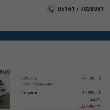
05161 / 7028981
47.190,– €
UVP ohne
Überführungskosten
10.695,– €
Sie sparen:
22,7%
37.495,– €