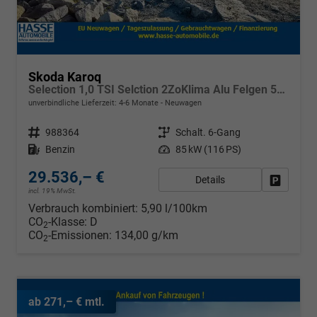
Skoda Karoq
Selection 1,0 TSI Selction 2ZoKlima Alu Felgen 5J Garantie Sitzheizung LED Scheinwerfer Tempomat
unverbindliche Lieferzeit: 4-6 Monate
Neuwagen
Fahrzeugnr.
988364
Getriebe
Schalt. 6-Gang
Kraftstoff
Benzin
Leistung
85 kW (116 PS)
29.536,– €
Details
Fahrzeug
incl. 19% MwSt.
Verbrauch kombiniert:
5,90 l/100km
CO
-Klasse:
D
2
CO
-Emissionen:
134,00 g/km
2
ab 271,– € mtl.