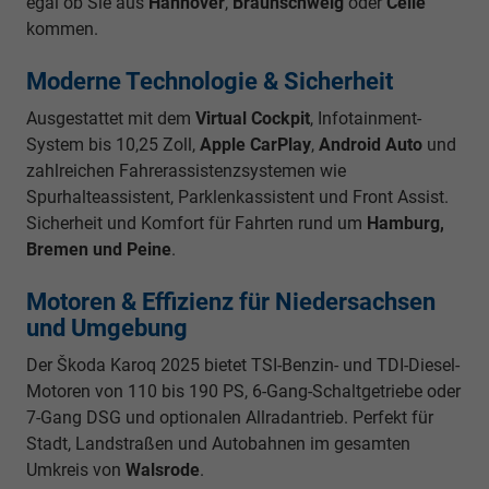
egal ob Sie aus
Hannover
,
Braunschweig
oder
Celle
kommen.
Moderne Technologie & Sicherheit
Ausgestattet mit dem
Virtual Cockpit
, Infotainment-
System bis 10,25 Zoll,
Apple CarPlay
,
Android Auto
und
zahlreichen Fahrerassistenzsystemen wie
Spurhalteassistent, Parklenkassistent und Front Assist.
Sicherheit und Komfort für Fahrten rund um
Hamburg,
Bremen und Peine
.
Motoren & Effizienz für Niedersachsen
und Umgebung
Der Škoda Karoq 2025 bietet TSI-Benzin- und TDI-Diesel-
Motoren von 110 bis 190 PS, 6-Gang-Schaltgetriebe oder
7-Gang DSG und optionalen Allradantrieb. Perfekt für
Stadt, Landstraßen und Autobahnen im gesamten
Umkreis von
Walsrode
.