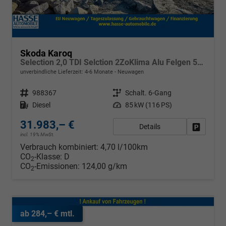
Skoda Karoq
Selection 2,0 TDI Selction 2ZoKlima Alu Felgen 5J Garantie Sitzheizung LED Scheinwerfer Tempomat
unverbindliche Lieferzeit: 4-6 Monate
Neuwagen
Fahrzeugnr.
988367
Getriebe
Schalt. 6-Gang
Kraftstoff
Diesel
Leistung
85 kW (116 PS)
31.983,– €
Details
Fahrzeug
incl. 19% MwSt.
Verbrauch kombiniert:
4,70 l/100km
CO
-Klasse:
D
2
CO
-Emissionen:
124,00 g/km
2
ab 284,– € mtl.