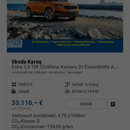
Skoda Karoq
Extra 2,0 TDI 2ZoKlima Kamera 2x Einparkhilfe Alu Felgen 5J Garantie Sitzheizung LED Scheinwerfer ACC
unverbindliche Lieferzeit: 4-6 Monate
Neuwagen
Fahrzeugnr.
988373
Getriebe
Schalt. 6-Gang
Kraftstoff
Diesel
Leistung
85 kW (116 PS)
33.110,– €
Details
Fahrzeug
incl. 19% MwSt.
Verbrauch kombiniert:
4,70 l/100km
CO
-Klasse:
D
2
CO
-Emissionen:
124,00 g/km
2