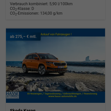
Verbrauch kombiniert:
5,90 l/100km
CO
-Klasse:
D
2
CO
-Emissionen:
134,00 g/km
2
ab 275,– € mtl.
Skoda Karoq