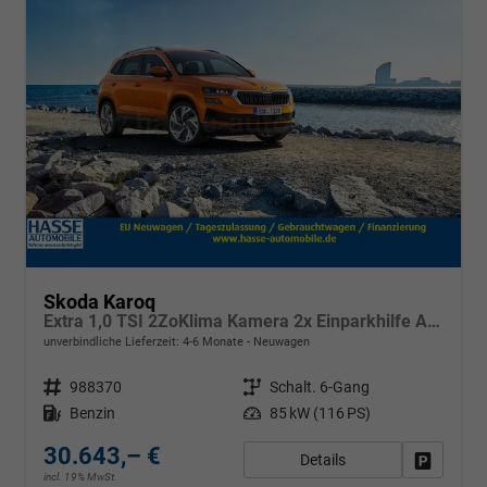
Skoda Karoq
Extra 1,0 TSI 2ZoKlima Kamera 2x Einparkhilfe Alu Felgen 5J Garantie Sitzheizung LED Scheinwerfer ACC
unverbindliche Lieferzeit: 4-6 Monate
Neuwagen
Fahrzeugnr.
988370
Getriebe
Schalt. 6-Gang
Kraftstoff
Benzin
Leistung
85 kW (116 PS)
30.643,– €
Details
Fahrzeug
incl. 19% MwSt.