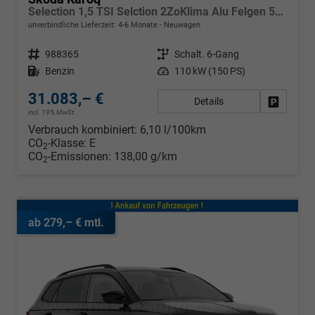
Selection 1,5 TSI Selction 2ZoKlima Alu Felgen 5J Garantie Sitzheizung LED Scheinwerfer Tempomat
unverbindliche Lieferzeit: 4-6 Monate
Neuwagen
Fahrzeugnr.
988365
Getriebe
Schalt. 6-Gang
Kraftstoff
Benzin
Leistung
110 kW (150 PS)
31.083,– €
Details
Fahrzeug
incl. 19% MwSt.
Verbrauch kombiniert:
6,10 l/100km
CO
-Klasse:
E
2
CO
-Emissionen:
138,00 g/km
2
ab 279,– € mtl.