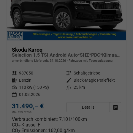
Skoda Karoq
Selection 1.5 TSI Android Auto*SHZ*PDC*Klimaauto*SUNSET*LED
unverbindliche Lieferzeit:
31.10.2026
Fahrzeug mit Tageszulassung
Fahrzeugnr.
987050
Getriebe
Schaltgetriebe
Kraftstoff
Benzin
Außenfarbe
Black-Magic Perleffekt
Leistung
110 kW (150 PS)
Kilometerstand
25 km
01.08.2026
31.490,– €
Details
Fahrzeug
incl. 19% MwSt.
Verbrauch kombiniert:
7,10 l/100km
CO
-Klasse:
F
2
CO
-Emissionen:
162,00 g/km
2