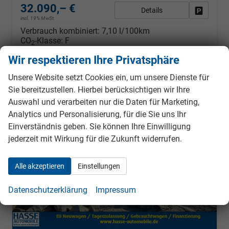
32.090,– €
Details
Fahrzeug
incl. 19% MwSt.
Verbrauch kombiniert:
7,10 l/100km
CO
-Klasse:
F
2
CO
-Emissionen:
162,00 g/km
2
Wir respektieren Ihre Privatsphäre
Unsere Website setzt Cookies ein, um unsere Dienste für
Sie bereitzustellen. Hierbei berücksichtigen wir Ihre
ab 285,– € mtl.
Auswahl und verarbeiten nur die Daten für Marketing,
Analytics und Personalisierung, für die Sie uns Ihr
Einverständnis geben. Sie können Ihre Einwilligung
jederzeit mit Wirkung für die Zukunft widerrufen.
Alle akzeptieren
Einstellungen
Datenschutzerklärung
Impressum