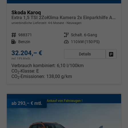
Skoda Karoq
Extra 1,5 TSI 2ZoKlima Kamera 2x Einparkhilfe Alu Felgen 5J Garantie Sitzheizung LED Scheinwerfer ACC
unverbindliche Lieferzeit: 4-6 Monate
Neuwagen
Fahrzeugnr.
988371
Getriebe
Schalt. 6-Gang
Kraftstoff
Benzin
Leistung
110 kW (150 PS)
32.204,– €
Details
Fahrzeug
incl. 19% MwSt.
Verbrauch kombiniert:
6,10 l/100km
CO
-Klasse:
E
2
CO
-Emissionen:
138,00 g/km
2
ab 293,– € mtl.