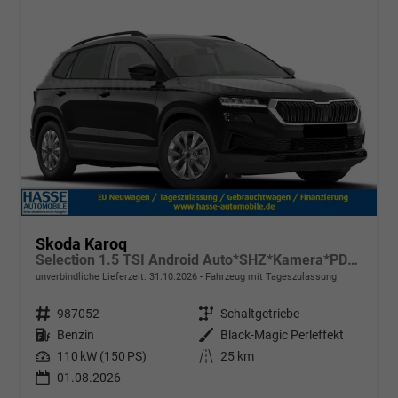
Skoda Karoq
Selection 1.5 TSI Android Auto*SHZ*Kamera*PDC v/h*Klimaauto*SUNSET*LED
unverbindliche Lieferzeit:
31.10.2026
Fahrzeug mit Tageszulassung
Fahrzeugnr.
987052
Getriebe
Schaltgetriebe
Kraftstoff
Benzin
Außenfarbe
Black-Magic Perleffekt
Leistung
110 kW (150 PS)
Kilometerstand
25 km
01.08.2026