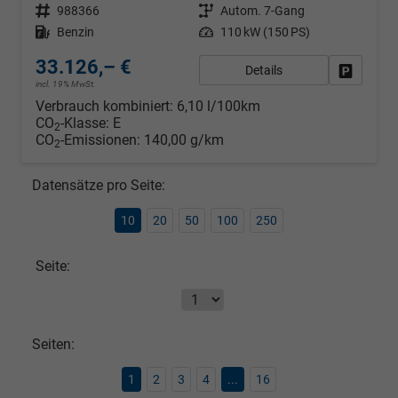
Fahrzeugnr.
988366
Getriebe
Autom. 7-Gang
Kraftstoff
Benzin
Leistung
110 kW (150 PS)
33.126,– €
Details
Fahrzeug
incl. 19% MwSt.
Verbrauch kombiniert:
6,10 l/100km
CO
-Klasse:
E
2
CO
-Emissionen:
140,00 g/km
2
Datensätze pro Seite:
10
20
50
100
250
Seite:
Seiten:
1
2
3
4
...
16