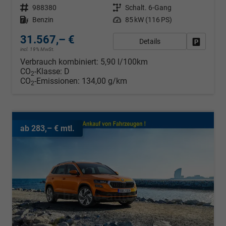
Fahrzeugnr.
988380
Getriebe
Schalt. 6-Gang
Kraftstoff
Benzin
Leistung
85 kW (116 PS)
31.567,– €
Details
Fahrzeug
incl. 19% MwSt.
Verbrauch kombiniert:
5,90 l/100km
CO
-Klasse:
D
2
CO
-Emissionen:
134,00 g/km
2
ab 283,– € mtl.