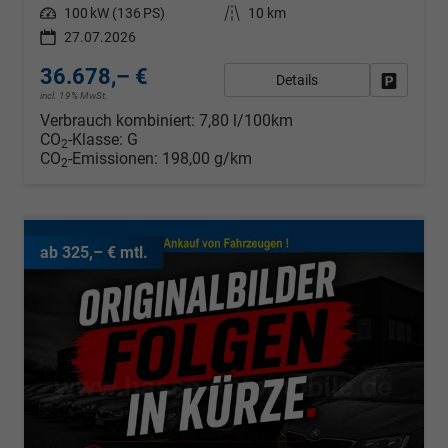
Leistung
100 kW (136 PS)
Kilometerstand
10 km
27.07.2026
36.678,– €
Details
Fahrzeug
incl. 19% MwSt.
Verbrauch kombiniert:
7,80 l/100km
CO
-Klasse:
G
2
CO
-Emissionen:
198,00 g/km
2
ab 325,– € mtl.