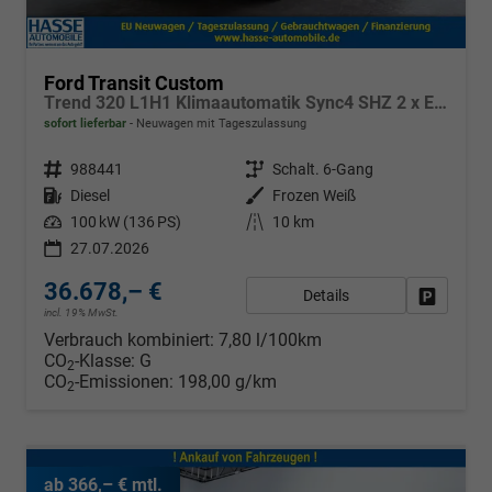
Ford Transit Custom
Trend 320 L1H1 Klimaautomatik Sync4 SHZ 2 x Einparkhilfe Kamera 5JG
sofort lieferbar
Neuwagen mit Tageszulassung
Fahrzeugnr.
988441
Getriebe
Schalt. 6-Gang
Kraftstoff
Diesel
Außenfarbe
Frozen Weiß
Leistung
100 kW (136 PS)
Kilometerstand
10 km
27.07.2026
36.678,– €
Details
Fahrzeug
incl. 19% MwSt.
Verbrauch kombiniert:
7,80 l/100km
CO
-Klasse:
G
2
CO
-Emissionen:
198,00 g/km
2
ab 366,– € mtl.