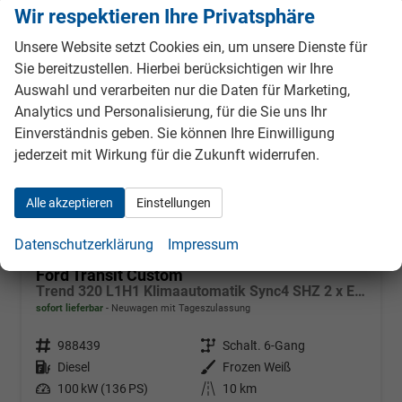
ab 325,– € mtl.
Wir respektieren Ihre Privatsphäre
Unsere Website setzt Cookies ein, um unsere Dienste für
Sie bereitzustellen. Hierbei berücksichtigen wir Ihre
Auswahl und verarbeiten nur die Daten für Marketing,
Analytics und Personalisierung, für die Sie uns Ihr
Einverständnis geben. Sie können Ihre Einwilligung
jederzeit mit Wirkung für die Zukunft widerrufen.
Alle akzeptieren
Einstellungen
Datenschutzerklärung
Impressum
Ford Transit Custom
Trend 320 L1H1 Klimaautomatik Sync4 SHZ 2 x Einparkhilfe Kamera 5JG
sofort lieferbar
Neuwagen mit Tageszulassung
Fahrzeugnr.
988439
Getriebe
Schalt. 6-Gang
Kraftstoff
Diesel
Außenfarbe
Frozen Weiß
Leistung
100 kW (136 PS)
Kilometerstand
10 km