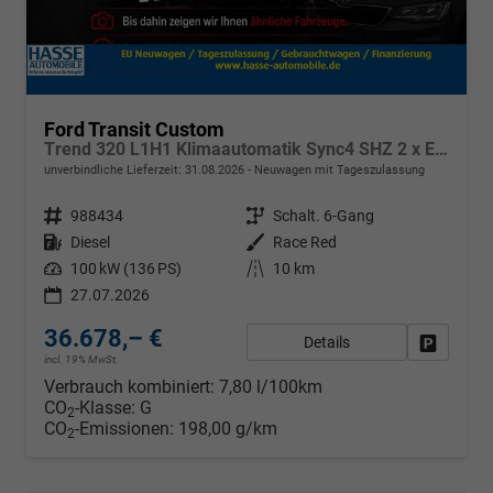
Ford Transit Custom
Trend 320 L1H1 Klimaautomatik Sync4 SHZ 2 x Einparkhilfe Kamera 5JG
unverbindliche Lieferzeit:
31.08.2026
Neuwagen mit Tageszulassung
Fahrzeugnr.
988434
Getriebe
Schalt. 6-Gang
Kraftstoff
Diesel
Außenfarbe
Race Red
Leistung
100 kW (136 PS)
Kilometerstand
10 km
27.07.2026
36.678,– €
Details
Fahrzeug
incl. 19% MwSt.
Verbrauch kombiniert:
7,80 l/100km
CO
-Klasse:
G
2
CO
-Emissionen:
198,00 g/km
2