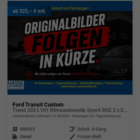
ab 325,– € mtl.
Ford Transit Custom
Trend 320 L1H1 Klimaautomatik Sync4 SHZ 2 x Einparkhilfe Kamera 5JG
unverbindliche Lieferzeit:
31.08.2026
Neuwagen mit Tageszulassung
Fahrzeugnr.
988435
Getriebe
Schalt. 6-Gang
Kraftstoff
Diesel
Außenfarbe
Frozen Weiß