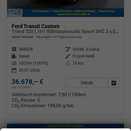
Ford Transit Custom
Trend 320 L1H1 Klimaautomatik Sync4 SHZ 2 x Einparkhilfe Kamera 5JG
sofort lieferbar
Neuwagen mit Tageszulassung
Fahrzeugnr.
988438
Getriebe
Schalt. 6-Gang
Kraftstoff
Diesel
Außenfarbe
Frozen Weiß
Leistung
100 kW (136 PS)
Kilometerstand
10 km
20.07.2026
36.678,– €
Details
Fahrzeug
incl. 19% MwSt.
Verbrauch kombiniert:
7,80 l/100km
CO
-Klasse:
G
2
CO
-Emissionen:
198,00 g/km
2