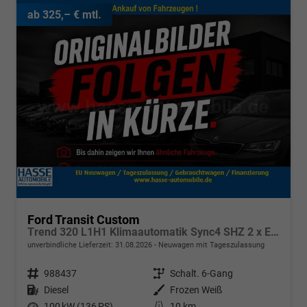
ab 325,– € mtl.
Ford Transit Custom
Trend 320 L1H1 Klimaautomatik Sync4 SHZ 2 x Einparkhilfe Kamera 5JG
unverbindliche Lieferzeit:
31.08.2026
Neuwagen mit Tageszulassung
Fahrzeugnr.
988437
Getriebe
Schalt. 6-Gang
Kraftstoff
Diesel
Außenfarbe
Frozen Weiß
Leistung
100 kW (136 PS)
Kilometerstand
10 km