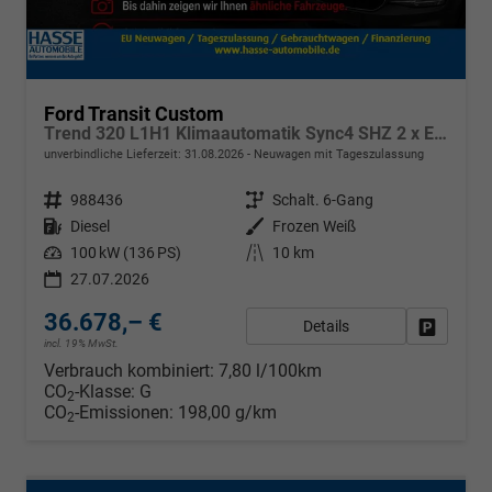
Ford Transit Custom
Trend 320 L1H1 Klimaautomatik Sync4 SHZ 2 x Einparkhilfe Kamera 5JG
unverbindliche Lieferzeit:
31.08.2026
Neuwagen mit Tageszulassung
Fahrzeugnr.
988436
Getriebe
Schalt. 6-Gang
Kraftstoff
Diesel
Außenfarbe
Frozen Weiß
Leistung
100 kW (136 PS)
Kilometerstand
10 km
27.07.2026
36.678,– €
Details
Fahrzeug
incl. 19% MwSt.
Verbrauch kombiniert:
7,80 l/100km
CO
-Klasse:
G
2
CO
-Emissionen:
198,00 g/km
2