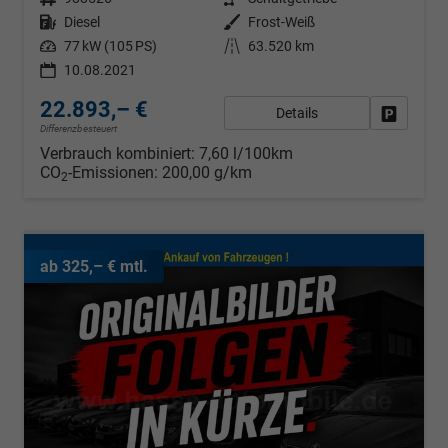
Kraftstoff
Diesel
Außenfarbe
Frost-Weiß
Leistung
77 kW (105 PS)
Kilometerstand
63.520 km
10.08.2021
22.893,– €
Details
Fahrzeug
Differenzbesteuert
Verbrauch kombiniert:
7,60 l/100km
CO
-Emissionen:
200,00 g/km
2
ab 325,– € mtl.