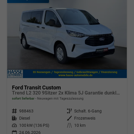
Ford Transit Custom
Trend L2 320 9Sitzer 2x Klima 5J Garantie dunkle Scheiben Sync4 Sitzheizung
sofort lieferbar
Neuwagen mit Tageszulassung
Fahrzeugnr.
988463
Getriebe
Schalt. 6-Gang
Kraftstoff
Diesel
Außenfarbe
Frozenweis
Leistung
100 kW (136 PS)
Kilometerstand
10 km
24.06.2026