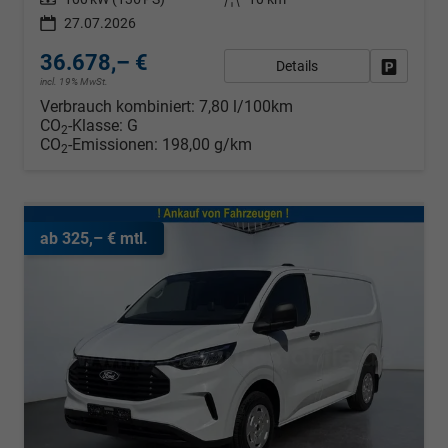
27.07.2026
36.678,– €
Details
Fahrzeug
incl. 19% MwSt.
Verbrauch kombiniert:
7,80 l/100km
CO
-Klasse:
G
2
CO
-Emissionen:
198,00 g/km
2
ab 325,– € mtl.