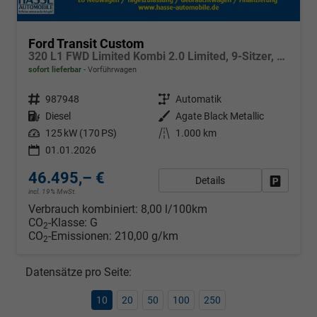
Ford Transit Custom
320 L1 FWD Limited Kombi 2.0 Limited, 9-Sitzer, Navi, FS-beheizbar, Side, Kamera, 4 J.-Garantie
sofort lieferbar
Vorführwagen
Fahrzeugnr.
987948
Getriebe
Automatik
Kraftstoff
Diesel
Außenfarbe
Agate Black Metallic
Leistung
125 kW (170 PS)
Kilometerstand
1.000 km
01.01.2026
46.495,– €
Details
Fahrzeug
incl. 19% MwSt.
Verbrauch kombiniert:
8,00 l/100km
CO
-Klasse:
G
2
CO
-Emissionen:
210,00 g/km
2
Datensätze pro Seite:
10
20
50
100
250