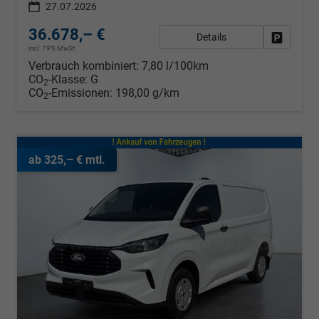
27.07.2026
36.678,– €
Details
Fahrzeug
incl. 19% MwSt.
Verbrauch kombiniert:
7,80 l/100km
CO
-Klasse:
G
2
CO
-Emissionen:
198,00 g/km
2
ab 325,– € mtl.