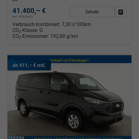
41.400,– €
Details
Fahrzeug
incl. 19% MwSt.
Verbrauch kombiniert:
7,30 l/100km
CO
-Klasse:
G
2
CO
-Emissionen:
192,00 g/km
2
ab 411,– € mtl.