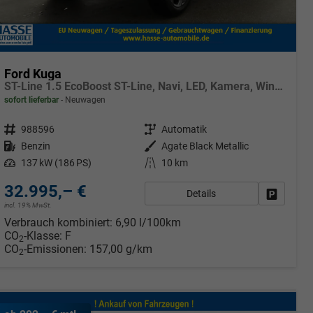
Ford Kuga
ST-Line 1.5 EcoBoost ST-Line, Navi, LED, Kamera, Winter, FS beheizbar
sofort lieferbar
Neuwagen
Fahrzeugnr.
988596
Getriebe
Automatik
Kraftstoff
Benzin
Außenfarbe
Agate Black Metallic
Leistung
137 kW (186 PS)
Kilometerstand
10 km
32.995,– €
Details
rken
Fahrzeug
incl. 19% MwSt.
Verbrauch kombiniert:
6,90 l/100km
CO
-Klasse:
F
2
CO
-Emissionen:
157,00 g/km
2