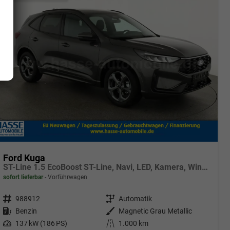
Ford Kuga
ST-Line 1.5 EcoBoost ST-Line, Navi, LED, Kamera, Winter, FS beheizbar
sofort lieferbar
Vorführwagen
Fahrzeugnr.
988912
Getriebe
Automatik
Kraftstoff
Benzin
Außenfarbe
Magnetic Grau Metallic
Leistung
137 kW (186 PS)
Kilometerstand
1.000 km