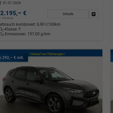
01.07.2026
2.195,– €
Details
Fahrzeug pa
cl. 19% MwSt.
erbrauch kombiniert:
6,90 l/100km
O
-Klasse:
F
2
O
-Emissionen:
157,00 g/km
2
b 292,– € mtl.