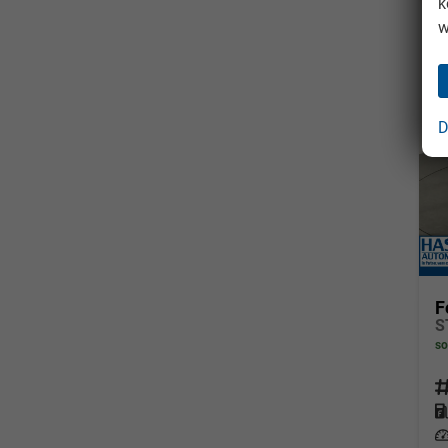
k
w
D
F
so
Fahrz
Kraf
Leis