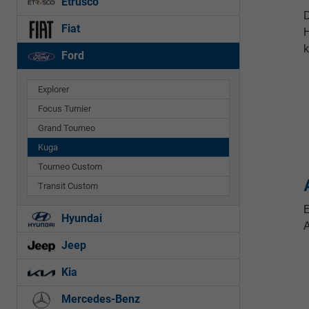
Etrusco
D
Fiat
H
k
Ford
Explorer
Focus Turnier
Grand Tourneo
Kuga
Tourneo Custom
Transit Custom
E
Hyundai
A
Jeep
Kia
Mercedes-Benz