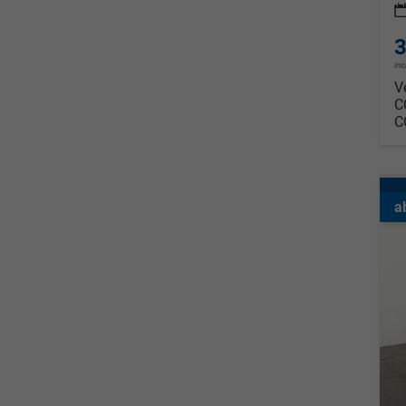
3
in
V
C
C
a