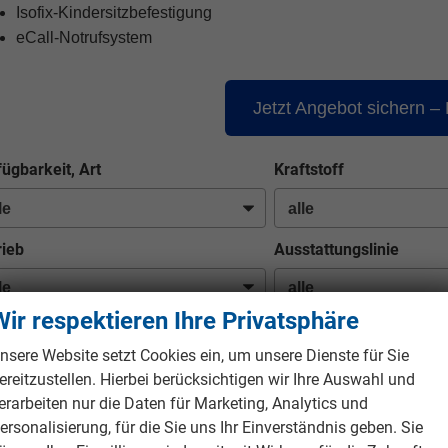
Isofix-Kindersitzbefestigung
eCall-Notrufsystem
Jetzt Angebot sichern –
fügbarkeit, Art
Kraftstoff
rieb
Ausstattungslinie
Wir respektieren Ihre Privatsphäre
n Ihrer aktuellen Filterung befinden sich
11
Fahrzeuge:
nsere Website setzt Cookies ein, um unsere Dienste für Sie
ereitzustellen. Hierbei berücksichtigen wir Ihre Auswahl und
erarbeiten nur die Daten für Marketing, Analytics und
ersonalisierung, für die Sie uns Ihr Einverständnis geben. Sie
b 285,– € mtl.