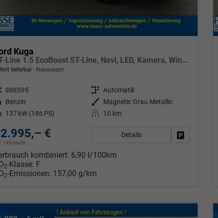
ord Kuga
ST-Line 1.5 EcoBoost ST-Line, Navi, LED, Kamera, Winter, FS beheizbar
fort lieferbar
Neuwagen
eugnr.
988595
Getriebe
Automatik
tstoff
Benzin
Außenfarbe
Magnetic Grau Metallic
tung
137 kW (186 PS)
Kilometerstand
10 km
2.995,– €
Details
Fahrzeug pa
cl. 19% MwSt.
erbrauch kombiniert:
6,90 l/100km
O
-Klasse:
F
2
O
-Emissionen:
157,00 g/km
2