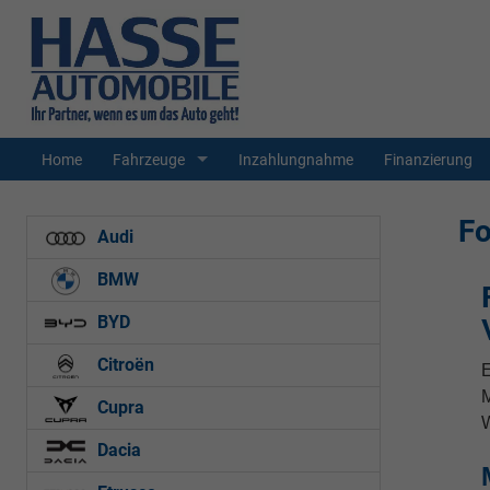
Home
Fahrzeuge
Inzahlungnahme
Finanzierung
Fo
Audi
BMW
BYD
Citroën
E
M
Cupra
W
Dacia