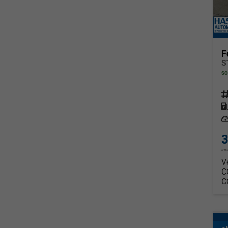
F
so
Fahrz
Kraf
Leis
3
in
V
C
C