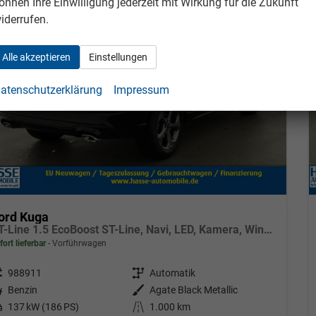
önnen Ihre Einwilligung jederzeit mit Wirkung für die Zukunft
iderrufen.
Alle akzeptieren
Einstellungen
atenschutzerklärung
Impressum
ord Kuga
ST-Line 1.5 EcoBoost ST-Line, Navi, LED, Kamera, Winter, FS beheizbar
fort lieferbar
Vorführwagen
eugnr.
988911
Getriebe
Automatik
tstoff
Benzin
Außenfarbe
Agate Black Metallic
tung
137 kW (186 PS)
Kilometerstand
1.000 km