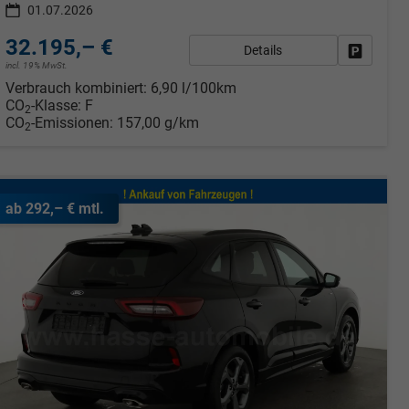
01.07.2026
32.195,– €
Details
rken
Fahrzeug
incl. 19% MwSt.
Verbrauch kombiniert:
6,90 l/100km
CO
-Klasse:
F
2
CO
-Emissionen:
157,00 g/km
2
ab 292,– € mtl.