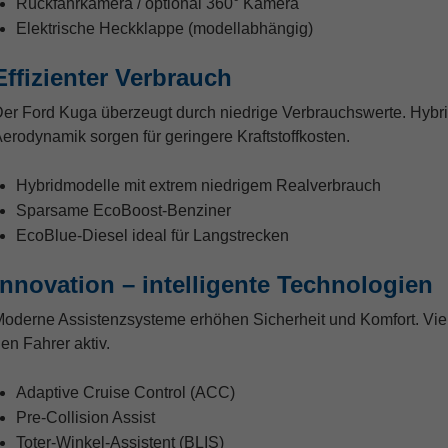
Rückfahrkamera / optional 360° Kamera
Elektrische Heckklappe (modellabhängig)
Effizienter Verbrauch
er Ford Kuga überzeugt durch niedrige Verbrauchswerte. Hybr
erodynamik sorgen für geringere Kraftstoffkosten.
Hybridmodelle mit extrem niedrigem Realverbrauch
Sparsame EcoBoost-Benziner
EcoBlue-Diesel ideal für Langstrecken
Innovation – intelligente Technologien
oderne Assistenzsysteme erhöhen Sicherheit und Komfort. Vie
en Fahrer aktiv.
Adaptive Cruise Control (ACC)
Pre-Collision Assist
Toter-Winkel-Assistent (BLIS)