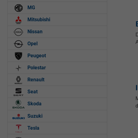
MG
Mitsubishi
Nissan
D
A
Opel
Peugeot
Polestar
Renault
Seat
M
Skoda
d
Suzuki
Tesla