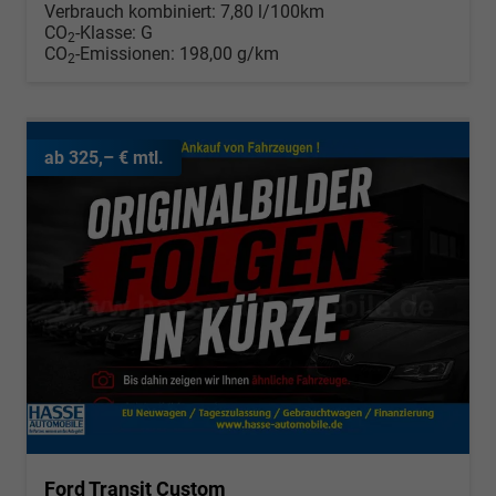
Verbrauch kombiniert:
7,80 l/100km
CO
-Klasse:
G
2
CO
-Emissionen:
198,00 g/km
2
ab 325,– € mtl.
Ford Transit Custom