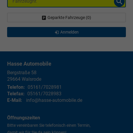
Geparkte Fahrzeuge (
0
)
Anmelden
Hasse Automobile
Bergstraße 58
29664
Walsrode
Telefon:
05161/7028981
Telefax:
05161/7028983
E-Mail:
info@hasse-automobile.de
Öffnungszeiten
Bitte vereinbaren Sie telefonisch einen Termin,
damit wir für Sie da sein können!