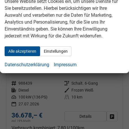
Unsere Website setzt Cookies ein, um unsere Dienste für
Sie bereitzustellen. Hierbei berücksichtigen wir Ihre
Auswahl und verarbeiten nur die Daten für Marketing,
Analytics und Personalisierung, für die Sie uns Ihr
Einverständnis geben. Sie können Ihre Einwilligung
jederzeit mit Wirkung für die Zukunft widerrufen.
Alle akzeptieren
Einstellungen
Ford Transit Custom
Datenschutzerklärung
Impressum
Trend 320 L1H1 Klimaautomatik Sync4 SHZ 2 x Einparkhilfe Kamera 5JG
unverbindliche Lieferzeit:
31.08.2026
Neuwagen mit Tageszulassung
Fahrzeugnr.
988439
Getriebe
Schalt. 6-Gang
Kraftstoff
Diesel
Außenfarbe
Frozen Weiß
Leistung
100 kW (136 PS)
Kilometerstand
10 km
27.07.2026
36.678,– €
Details
Fahrzeug
incl. 19% MwSt.
Verbrauch kombiniert:
7,80 l/100km