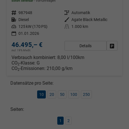
sofort lieferbar
Vorführwagen
Fahrzeugnr.
987948
Getriebe
Automatik
Kraftstoff
Diesel
Außenfarbe
Agate Black Metallic
Leistung
125 kW (170 PS)
Kilometerstand
1.000 km
01.01.2026
46.495,– €
Details
Fahrzeug
incl. 19% MwSt.
Verbrauch kombiniert:
8,00 l/100km
CO
-Klasse:
G
2
CO
-Emissionen:
210,00 g/km
2
Datensätze pro Seite:
10
20
50
100
250
Seiten:
1
2