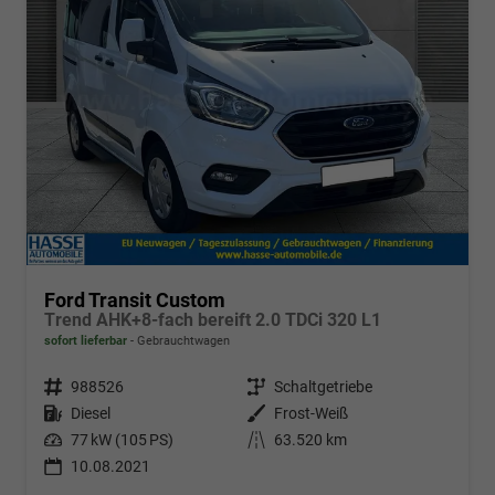
Ford Transit Custom
Trend AHK+8-fach bereift 2.0 TDCi 320 L1
sofort lieferbar
Gebrauchtwagen
Fahrzeugnr.
988526
Getriebe
Schaltgetriebe
Kraftstoff
Diesel
Außenfarbe
Frost-Weiß
Leistung
77 kW (105 PS)
Kilometerstand
63.520 km
10.08.2021