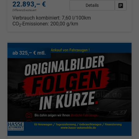
22.893,– €
Details
Fahrzeug
Differenzbesteuert
Verbrauch kombiniert:
7,60 l/100km
CO
-Emissionen:
200,00 g/km
2
ab 325,– € mtl.