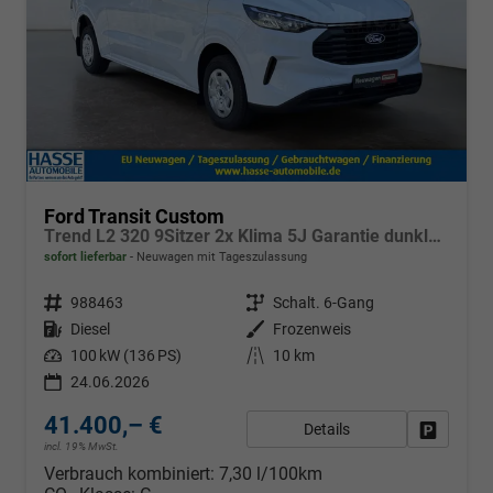
Ford Transit Custom
Trend L2 320 9Sitzer 2x Klima 5J Garantie dunkle Scheiben Sync4 Sitzheizung
sofort lieferbar
Neuwagen mit Tageszulassung
Fahrzeugnr.
988463
Getriebe
Schalt. 6-Gang
Kraftstoff
Diesel
Außenfarbe
Frozenweis
Leistung
100 kW (136 PS)
Kilometerstand
10 km
24.06.2026
41.400,– €
Details
Fahrzeug
incl. 19% MwSt.
Verbrauch kombiniert:
7,30 l/100km