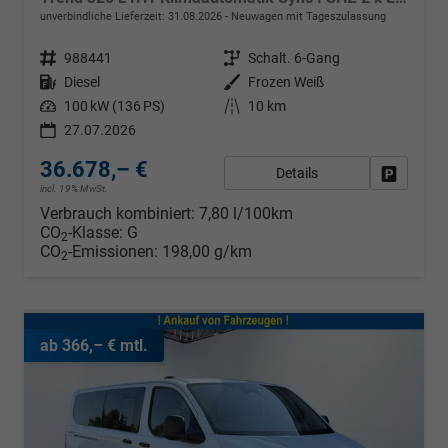
unverbindliche Lieferzeit:
31.08.2026
Neuwagen mit Tageszulassung
Fahrzeugnr.
988441
Getriebe
Schalt. 6-Gang
Kraftstoff
Diesel
Außenfarbe
Frozen Weiß
Leistung
100 kW (136 PS)
Kilometerstand
10 km
27.07.2026
36.678,– €
Details
Fahrzeug
incl. 19% MwSt.
Verbrauch kombiniert:
7,80 l/100km
CO
-Klasse:
G
2
CO
-Emissionen:
198,00 g/km
2
ab 366,– € mtl.