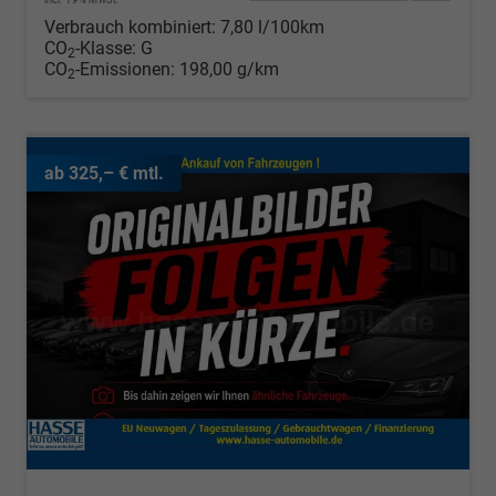
Verbrauch kombiniert:
7,80 l/100km
CO
-Klasse:
G
2
CO
-Emissionen:
198,00 g/km
2
ab 325,– € mtl.