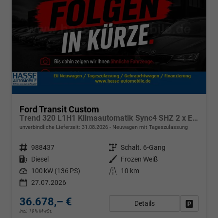
Ford Transit Custom
Trend 320 L1H1 Klimaautomatik Sync4 SHZ 2 x Einparkhilfe Kamera 5JG
unverbindliche Lieferzeit:
31.08.2026
Neuwagen mit Tageszulassung
Fahrzeugnr.
988437
Getriebe
Schalt. 6-Gang
Kraftstoff
Diesel
Außenfarbe
Frozen Weiß
Leistung
100 kW (136 PS)
Kilometerstand
10 km
27.07.2026
36.678,– €
Details
Fahrzeug
incl. 19% MwSt.