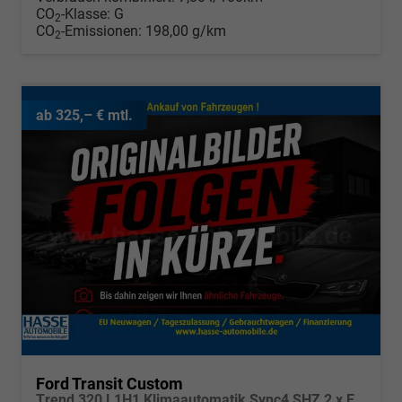
CO
-Klasse:
G
2
CO
-Emissionen:
198,00 g/km
2
ab 325,– € mtl.
Ford Transit Custom
Trend 320 L1H1 Klimaautomatik Sync4 SHZ 2 x Einparkhilfe Kamera 5JG