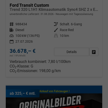
Ford Transit Custom
Trend 320 L1H1 Klimaautomatik Sync4 SHZ 2 x Einparkhilfe Kamera 5JG
unverbindliche Lieferzeit:
31.08.2026
Neuwagen mit Tageszulassung
Fahrzeugnr.
988434
Getriebe
Schalt. 6-Gang
Kraftstoff
Diesel
Außenfarbe
Race Red
Leistung
100 kW (136 PS)
Kilometerstand
10 km
27.07.2026
36.678,– €
Details
Fahrzeug
incl. 19% MwSt.
Verbrauch kombiniert:
7,80 l/100km
CO
-Klasse:
G
2
CO
-Emissionen:
198,00 g/km
2
ab 325,– € mtl.