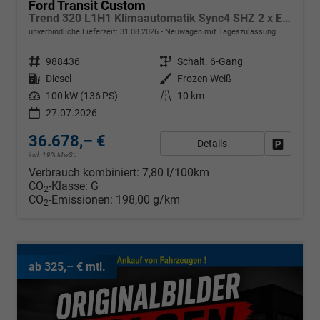
Ford Transit Custom
Trend 320 L1H1 Klimaautomatik Sync4 SHZ 2 x Einparkhilfe Kamera 5JG
unverbindliche Lieferzeit:
31.08.2026
Neuwagen mit Tageszulassung
Fahrzeugnr.
988436
Getriebe
Schalt. 6-Gang
Kraftstoff
Diesel
Außenfarbe
Frozen Weiß
Leistung
100 kW (136 PS)
Kilometerstand
10 km
27.07.2026
36.678,– €
Details
Fahrzeug
incl. 19% MwSt.
Verbrauch kombiniert:
7,80 l/100km
CO
-Klasse:
G
2
CO
-Emissionen:
198,00 g/km
2
ab 325,– € mtl.