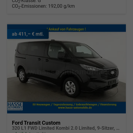
CO
-Klasse:
G
2
CO
-Emissionen:
192,00 g/km
2
ab 411,– € mtl.
Ford Transit Custom
320 L1 FWD Limited Kombi 2.0 Limited, 9-Sitzer, Navi, FS-beheizbar, Side, Kamera, 4 J.-Garantie