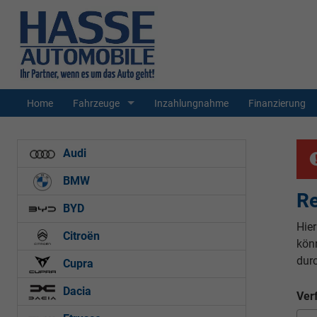
Home
Fahrzeuge
Inzahlungnahme
Finanzierung
Audi
BMW
Re
BYD
Hie
Citroën
kön
dur
Cupra
Dacia
Ver