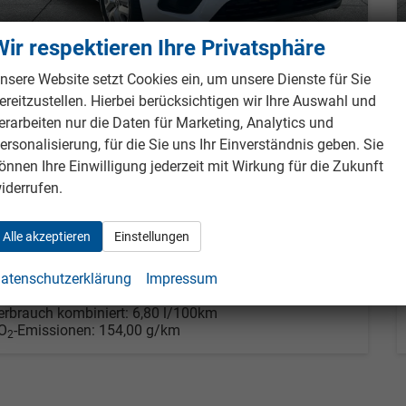
Wir respektieren Ihre Privatsphäre
nsere Website setzt Cookies ein, um unsere Dienste für Sie
enault Kangoo
ereitzustellen. Hierbei berücksichtigen wir Ihre Auswahl und
quilibre GJR+LED+PDC TCe 100
erarbeiten nur die Daten für Marketing, Analytics und
fort lieferbar
Gebrauchtwagen
ersonalisierung, für die Sie uns Ihr Einverständnis geben. Sie
önnen Ihre Einwilligung jederzeit mit Wirkung für die Zukunft
eugnr.
988515
Getriebe
Schaltgetriebe
iderrufen.
tstoff
Benzin
Außenfarbe
Mineral-Weiß
tung
75 kW (102 PS)
Kilometerstand
58.140 km
25.04.2024
Alle akzeptieren
Einstellungen
2.390,– €
Details
Fahrzeug pa
atenschutzerklärung
Impressum
cl. 19% MwSt.
erbrauch kombiniert:
6,80 l/100km
O
-Emissionen:
154,00 g/km
2