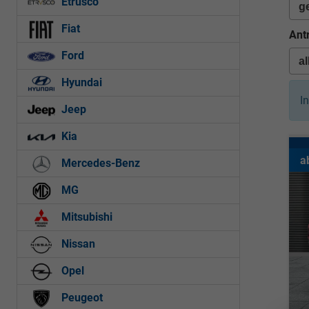
Etrusco
Fiat
Ant
Ford
Hyundai
I
Jeep
Kia
a
Mercedes-Benz
MG
Mitsubishi
Nissan
Opel
Peugeot