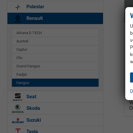
Polestar
Renault
U
R
b
Arkana E-TECH
E
v
Austral
so
P
Captur
k
Fahrz
Clio
w
Kraf
Grand Kangoo
Leis
Kadjar
Kangoo
2
D
in
Seat
V
C
Skoda
Suzuki
Tesla