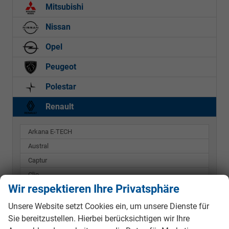
Mitsubishi
Nissan
Opel
Peugeot
Polestar
Renault
Arkana E-TECH
Austral
Captur
Clio
Wir respektieren Ihre Privatsphäre
Grand Kangoo
Kadjar
Unsere Website setzt Cookies ein, um unsere Dienste für
Sie bereitzustellen. Hierbei berücksichtigen wir Ihre
Kangoo