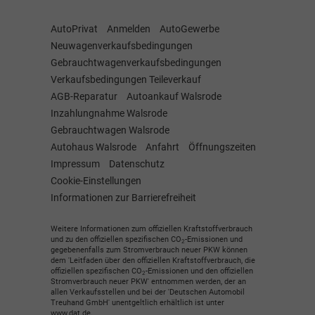
AutoPrivat
Anmelden
AutoGewerbe
Neuwagenverkaufsbedingungen
Gebrauchtwagenverkaufsbedingungen
Verkaufsbedingungen Teileverkauf
AGB-Reparatur
Autoankauf Walsrode
Inzahlungnahme Walsrode
Gebrauchtwagen Walsrode
Autohaus Walsrode
Anfahrt
Öffnungszeiten
Impressum
Datenschutz
Cookie-Einstellungen
Informationen zur Barrierefreiheit
Weitere Informationen zum offiziellen Kraftstoffverbrauch
und zu den offiziellen spezifischen CO
-Emissionen und
2
gegebenenfalls zum Stromverbrauch neuer PKW können
dem 'Leitfaden über den offiziellen Kraftstoffverbrauch, die
offiziellen spezifischen CO
-Emissionen und den offiziellen
2
Stromverbrauch neuer PKW' entnommen werden, der an
allen Verkaufsstellen und bei der 'Deutschen Automobil
Treuhand GmbH' unentgeltlich erhältlich ist unter
www.dat.de.