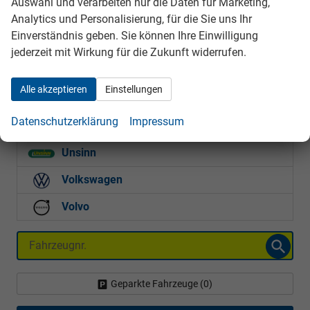
Auswahl und verarbeiten nur die Daten für Marketing,
Seat
Analytics und Personalisierung, für die Sie uns Ihr
Einverständnis geben. Sie können Ihre Einwilligung
Skoda
jederzeit mit Wirkung für die Zukunft widerrufen.
Suzuki
Alle akzeptieren
Einstellungen
Tesla
Datenschutzerklärung
Impressum
Toyota
Unsinn
Volkswagen
Volvo
Fahrzeugnr.
Geparkte Fahrzeuge (
0
)