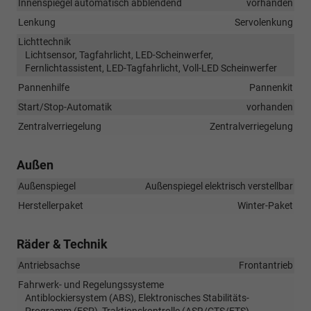
Innenspiegel automatisch abblendend
vorhanden
Lenkung
Servolenkung
Lichttechnik
Lichtsensor, Tagfahrlicht, LED-Scheinwerfer,
Fernlichtassistent, LED-Tagfahrlicht, Voll-LED Scheinwerfer
Pannenhilfe
Pannenkit
Start/Stop-Automatik
vorhanden
Zentralverriegelung
Zentralverriegelung
Außen
Außenspiegel
Außenspiegel elektrisch verstellbar
Herstellerpaket
Winter-Paket
Räder & Technik
Antriebsachse
Frontantrieb
Fahrwerk- und Regelungssysteme
Antiblockiersystem (ABS), Elektronisches Stabilitäts-