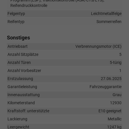
Programm (ESP), Traktionskontrolle (ASR/CTS/ETS),
Reifendruckkontrolle
Felgentyp
Leichtmetallfelge
Reifentyp
Sommerreifen
Sonstiges
Antriebsart
Verbrennungsmotor (ICE)
Anzahl Sitzplätze
5
Anzahl Türen
5-türig
Anzahl Vorbesitzer
1
Erstzulassung
27.06.2025
Garantieleistung
Fahrzeuggarantie
Innenausstattung
Grau
Kilometerstand
12930
Kraftstoff: unterstützte
E10 geeignet
Lackierung
Metallic
Leergewicht
1247 kg