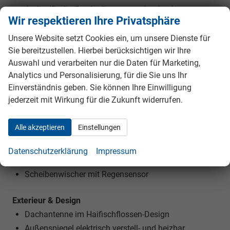
Audio-/Radio-Fernbedienung am Lenkrad
Wir respektieren Ihre Privatsphäre
Radioempfang digital (DAB+)
Freisprecheinrichtung (Bluetooth) mit
Unsere Website setzt Cookies ein, um unsere Dienste für
Sie bereitzustellen. Hierbei berücksichtigen wir Ihre
Sprachsteuerung
Auswahl und verarbeiten nur die Daten für Marketing,
USB-Anschluss
Analytics und Personalisierung, für die Sie uns Ihr
Induktionsladeschale für Smartphone
Einverständnis geben. Sie können Ihre Einwilligung
Kombiinstrument digital (7,0 Zoll)
jederzeit mit Wirkung für die Zukunft widerrufen.
Licht & Sicht
Alle akzeptieren
Einstellungen
Scheinwerfer Full-LED mit LED-Signatur (Pure Vision)
Heckleuchten LED, C-förmig mit Signature
Datenschutzerklärung
Impressum
Licht- und Regensensor
Scheibenwischer mit Regensensor
Exterieur & Design
Dachantenne im Haifischflossen-Design
Außenspiegel elektrisch verstell- und heizbar