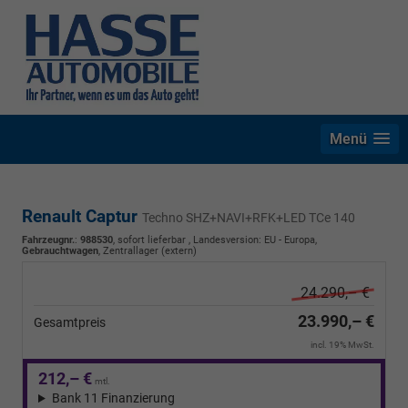
Menü
Renault Captur
Techno SHZ+NAVI+RFK+LED TCe 140
Fahrzeugnr.
:
988530
,
sofort lieferbar
, Landesversion: EU - Europa,
Gebrauchtwagen
, Zentrallager (extern)
24.290,– €
23.990,– €
Gesamtpreis
incl. 19% MwSt.
212,– €
mtl.
Bank 11 Finanzierung