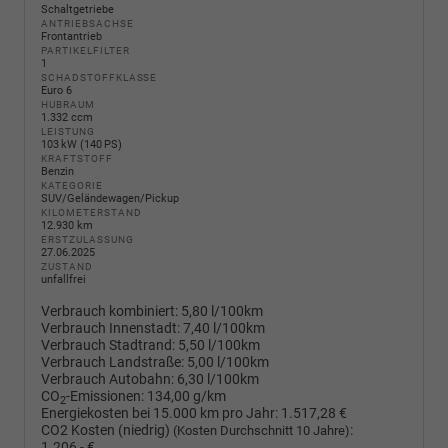
Schaltgetriebe
ANTRIEBSACHSE
Frontantrieb
PARTIKELFILTER
1
SCHADSTOFFKLASSE
Euro 6
HUBRAUM
1.332 ccm
LEISTUNG
103 kW (140 PS)
KRAFTSTOFF
Benzin
KATEGORIE
SUV/Geländewagen/Pickup
KILOMETERSTAND
12.930 km
ERSTZULASSUNG
27.06.2025
ZUSTAND
unfallfrei
Verbrauch kombiniert:
5,80 l/100km
Verbrauch Innenstadt:
7,40 l/100km
Verbrauch Stadtrand:
5,50 l/100km
Verbrauch Landstraße:
5,00 l/100km
Verbrauch Autobahn:
6,30 l/100km
CO
-Emissionen:
134,00 g/km
2
Energiekosten bei 15.000 km pro Jahr:
1.517,28 €
CO2 Kosten (niedrig)
:
(Kosten Durchschnitt 10 Jahre)
1.206,- €