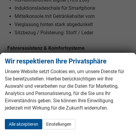
Induktionsladeschale für Smartphone
Mittelkonsole mit Getränkehalter vorn
Verglasung hinten stark abgedunkelt
Sitzbezug / Polsterung: Stoff / Leder
Fahrerassistenz & Komfortsysteme
Einparkhilfe vorn, hinten und seitlich mit
Wir respektieren Ihre Privatsphäre
Rückfahrkamera
Unsere Website setzt Cookies ein, um unsere Dienste für
Parkbremse elektrisch mit Auto-Hold-Funktion
Sie bereitzustellen. Hierbei berücksichtigen wir Ihre
Fernlichtassistent
Auswahl und verarbeiten nur die Daten für Marketing,
Licht- und Regensensor
Analytics und Personalisierung, für die Sie uns Ihr
Geschwindigkeits-Regelanlage (Tempomat)
Einverständnis geben. Sie können Ihre Einwilligung
jederzeit mit Wirkung für die Zukunft widerrufen.
Infotainment & Konnektivität
Multimedia-System Easy Link mit Navigationssystem
Alle akzeptieren
Einstellungen
(Touchscreen 9,3ŽŽ)