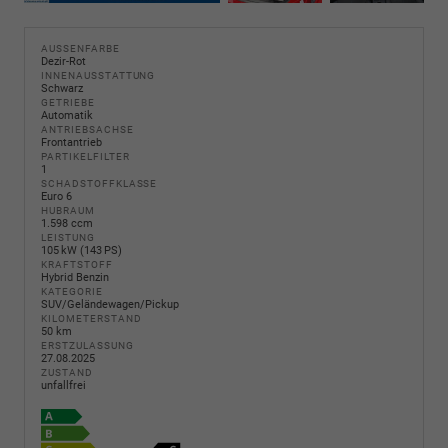
AUSSENFARBE
Dezir-Rot
INNENAUSSTATTUNG
Schwarz
GETRIEBE
Automatik
ANTRIEBSACHSE
Frontantrieb
PARTIKELFILTER
1
SCHADSTOFFKLASSE
Euro 6
HUBRAUM
1.598 ccm
LEISTUNG
105 kW (143 PS)
KRAFTSTOFF
Hybrid Benzin
KATEGORIE
SUV/Geländewagen/Pickup
KILOMETERSTAND
50 km
ERSTZULASSUNG
27.08.2025
ZUSTAND
unfallfrei