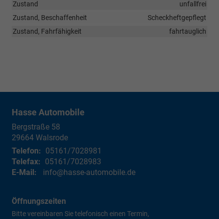
Zustand
unfallfrei
Zustand, Beschaffenheit
Scheckheftgepflegt
Zustand, Fahrfähigkeit
fahrtauglich
Hasse Automobile
Bergstraße 58
29664
Walsrode
Telefon:
05161/7028981
Telefax:
05161/7028983
E-Mail:
info@hasse-automobile.de
Öffnungszeiten
Bitte vereinbaren Sie telefonisch einen Termin,