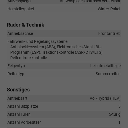
Außenspiegel
Außenspiegel elektrisch verstellbar
Herstellerpaket
Winter-Paket
Räder & Technik
Antriebsachse
Frontantrieb
Fahrwerk- und Regelungssysteme
Antiblockiersystem (ABS), Elektronisches Stabilitäts-
Programm (ESP), Traktionskontrolle (ASR/CTS/ETS),
Reifendruckkontrolle
Felgentyp
Leichtmetallfelge
Reifentyp
Sommerreifen
Sonstiges
Antriebsart
Voll-Hybrid (HEV)
Anzahl Sitzplätze
5
Anzahl Türen
5-türig
Anzahl Vorbesitzer
1