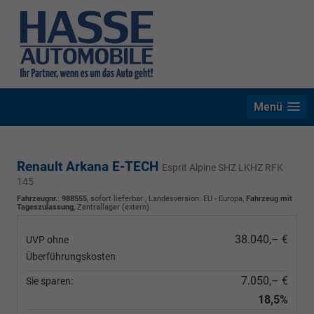
Menü
Renault Arkana E-TECH
Esprit Alpine SHZ LKHZ RFK
145
Fahrzeugnr.
:
988555
,
sofort lieferbar
, Landesversion: EU - Europa,
Fahrzeug mit
Tageszulassung
, Zentrallager (extern)
38.040,– €
UVP ohne
Überführungskosten
7.050,– €
Sie sparen:
18,5%