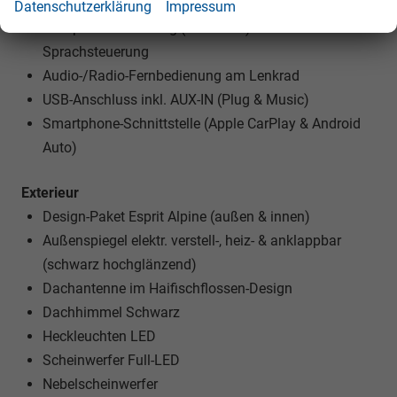
Radioempfang digital (DAB+)
Datenschutzerklärung
Impressum
Freisprecheinrichtung (Bluetooth) mit
Sprachsteuerung
Audio-/Radio-Fernbedienung am Lenkrad
USB-Anschluss inkl. AUX-IN (Plug & Music)
Smartphone-Schnittstelle (Apple CarPlay & Android
Auto)
Exterieur
Design-Paket Esprit Alpine (außen & innen)
Außenspiegel elektr. verstell-, heiz- & anklappbar
(schwarz hochglänzend)
Dachantenne im Haifischflossen-Design
Dachhimmel Schwarz
Heckleuchten LED
Scheinwerfer Full-LED
Nebelscheinwerfer