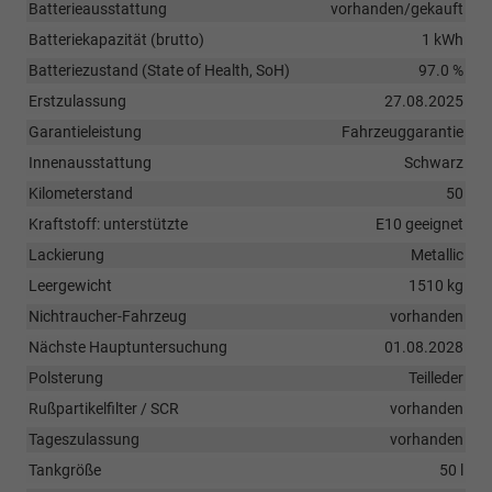
Batterieausstattung
vorhanden/gekauft
Batteriekapazität (brutto)
1 kWh
Batteriezustand (State of Health, SoH)
97.0 %
Erstzulassung
27.08.2025
Garantieleistung
Fahrzeuggarantie
Innenausstattung
Schwarz
Kilometerstand
50
Kraftstoff: unterstützte
E10 geeignet
Lackierung
Metallic
Leergewicht
1510 kg
Nichtraucher-Fahrzeug
vorhanden
Nächste Hauptuntersuchung
01.08.2028
Polsterung
Teilleder
Rußpartikelfilter / SCR
vorhanden
Tageszulassung
vorhanden
Tankgröße
50 l