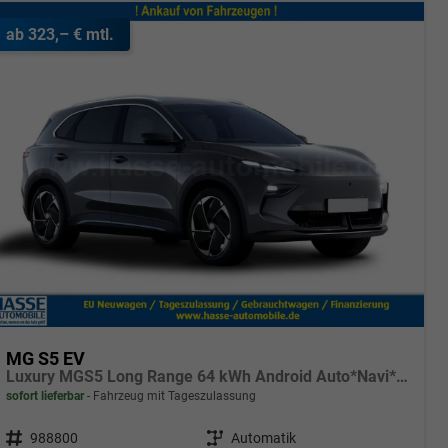
ab 323,– € mtl.
MG S5 EV
Luxury MGS5 Long Range 64 kWh Android Auto*Navi*SHZ*360°*Keyless*E-Heck*ACC
sofort lieferbar
Fahrzeug mit Tageszulassung
Fahrzeugnr.
988800
Getriebe
Automatik