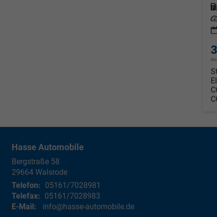
Kraf
Leis
3
in
S
E
C
C
Hasse Automobile
Bergstraße 58
29664
Walsrode
Telefon:
05161/7028981
Telefax:
05161/7028983
E-Mail:
info@hasse-automobile.de