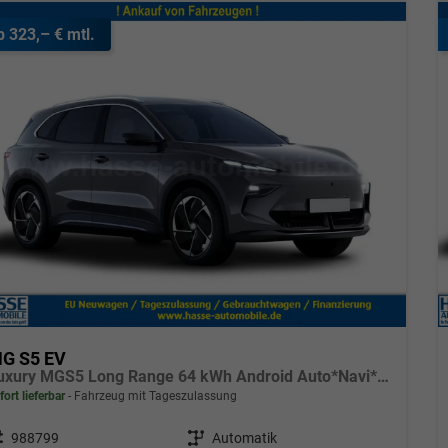
b 323,– € mtl.
G S5 EV
Luxury MGS5 Long Range 64 kWh Android Auto*Navi*SHZ*360°*Keyless*E-Heck*ACC
fort lieferbar
Fahrzeug mit Tageszulassung
eugnr.
988799
Getriebe
Automatik