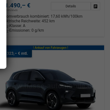
31.490,– €
Details
rken
Fahrzeug
incl. 19% MwSt.
Stromverbrauch kombiniert:
17,60 kWh/100km
Elektrische Reichweite:
452 km
CO
-Klasse:
A
2
CO
-Emissionen:
0 g/km
2
ab 323,– € mtl.