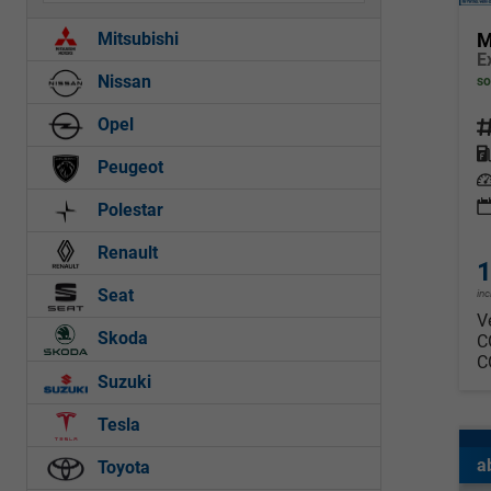
M
Mitsubishi
E
Nissan
so
Opel
Fahrz
Kraf
Peugeot
Leis
Polestar
Renault
1
Seat
in
V
Skoda
C
C
Suzuki
Tesla
a
Toyota