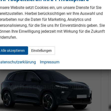
1.490,– €
Details
Fahrzeug pa
nsere Website setzt Cookies ein, um unsere Dienste für Sie
cl. 19% MwSt.
ereitzustellen. Hierbei berücksichtigen wir Ihre Auswahl und
tromverbrauch kombiniert:
17,60 kWh/100km
erarbeiten nur die Daten für Marketing, Analytics und
lektrische Reichweite:
452 km
ersonalisierung, für die Sie uns Ihr Einverständnis geben. Sie
O
-Klasse:
A
2
O
-Emissionen:
0 g/km
önnen Ihre Einwilligung jederzeit mit Wirkung für die Zukunft
2
iderrufen.
Alle akzeptieren
Einstellungen
b 323,– € mtl.
atenschutzerklärung
Impressum