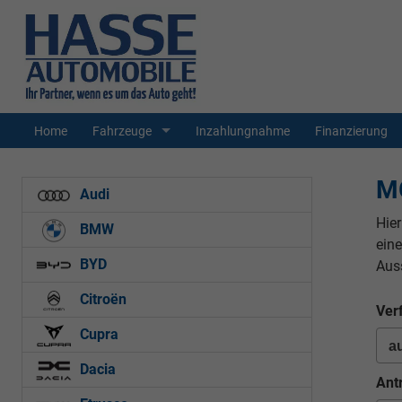
Home
Fahrzeuge
Inzahlungnahme
Finanzierung
M
Audi
Hier
BMW
ein
BYD
Aus
Citroën
Ver
Cupra
Dacia
Ant