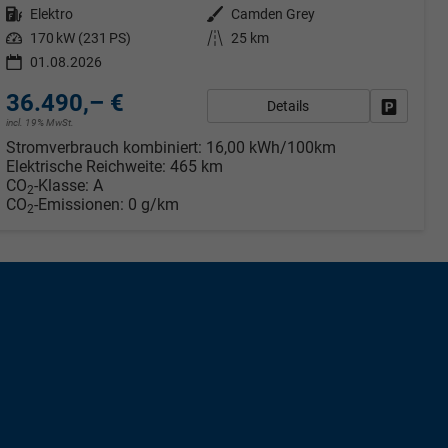
Kraftstoff
Elektro
Außenfarbe
Camden Grey
Leistung
170 kW (231 PS)
Kilometerstand
25 km
01.08.2026
36.490,– €
Details
rken
Fahrzeug
incl. 19% MwSt.
Stromverbrauch kombiniert:
16,00 kWh/100km
Elektrische Reichweite:
465 km
CO
-Klasse:
A
2
CO
-Emissionen:
0 g/km
2