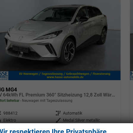
G MG4
EV 64kWh FL Premium 360° Sitzheizung 12,8 Zoll Wärmepumpe
fort lieferbar
Neuwagen mit Tageszulassung
eugnr.
988412
Getriebe
Automatik
tstoff
Elektro
Außenfarbe
Medal Silver metallic
tung
140 kW (190 PS)
28.05.2026
Wir respektieren Ihre Privatsphäre