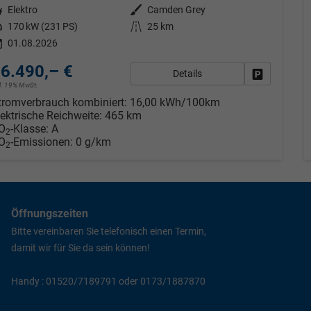
tstoff
Elektro
Außenfarbe
Camden Grey
tung
170 kW (231 PS)
Kilometerstand
25 km
01.08.2026
6.490,– €
Details
Fahrzeug pa
cl. 19% MwSt.
tromverbrauch kombiniert:
16,00 kWh/100km
lektrische Reichweite:
465 km
O
-Klasse:
A
2
O
-Emissionen:
0 g/km
2
Öffnungszeiten
Bitte vereinbaren Sie telefonisch einen Termin,
damit wir für Sie da sein können!
Handy : 01520/7189791 oder 0173/1887870