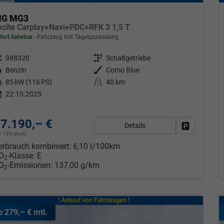
G MG3
xcite Carplay+Navi+PDC+RFK 3 1,5 T
fort lieferbar
Fahrzeug mit Tageszulassung
eugnr.
988320
Getriebe
Schaltgetriebe
tstoff
Benzin
Außenfarbe
Como Blue
tung
85 kW (116 PS)
Kilometerstand
40 km
22.10.2025
7.190,– €
Details
Fahrzeug pa
cl. 19% MwSt.
erbrauch kombiniert:
6,10 l/100km
O
-Klasse:
E
2
O
-Emissionen:
137,00 g/km
2
b 279,– € mtl.