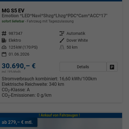
MG S5 EV
Emotion *LED*Navi*Shzg*Lhzg*PDC*Cam*ACC*17"
sofort lieferbar
Fahrzeug mit Tageszulassung
Fahrzeugnr.
987347
Getriebe
Automatik
Kraftstoff
Elektro
Außenfarbe
Dover White
Leistung
125 kW (170 PS)
Kilometerstand
50 km
01.06.2026
30.690,– €
Details
Fahrzeug
incl. 19% MwSt.
rken
Stromverbrauch kombiniert:
16,60 kWh/100km
Elektrische Reichweite:
340 km
CO
-Klasse:
A
2
CO
-Emissionen:
0 g/km
2
ab 279,– € mtl.