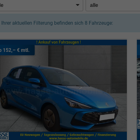
n Ihrer aktuellen Filterung befinden sich
8
Fahrzeuge:
b 152,– € mtl.