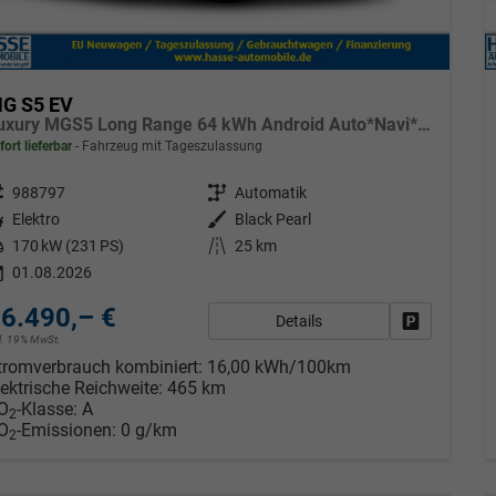
G S5 EV
Luxury MGS5 Long Range 64 kWh Android Auto*Navi*SHZ*360°*Keyless*E-Heck*ACC
fort lieferbar
Fahrzeug mit Tageszulassung
eugnr.
988797
Getriebe
Automatik
tstoff
Elektro
Außenfarbe
Black Pearl
tung
170 kW (231 PS)
Kilometerstand
25 km
01.08.2026
6.490,– €
Details
Fahrzeug pa
cl. 19% MwSt.
tromverbrauch kombiniert:
16,00 kWh/100km
lektrische Reichweite:
465 km
O
-Klasse:
A
2
O
-Emissionen:
0 g/km
2