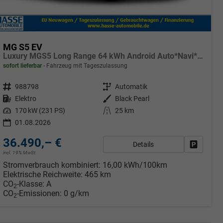
MG S5 EV
Luxury MGS5 Long Range 64 kWh Android Auto*Navi*SHZ*360°*Keyless*E-Heck*ACC
sofort lieferbar
Fahrzeug mit Tageszulassung
Fahrzeugnr.
988798
Getriebe
Automatik
Kraftstoff
Elektro
Außenfarbe
Black Pearl
Leistung
170 kW (231 PS)
Kilometerstand
25 km
01.08.2026
36.490,– €
Details
rken
Fahrzeug
incl. 19% MwSt.
Stromverbrauch kombiniert:
16,00 kWh/100km
Elektrische Reichweite:
465 km
CO
-Klasse:
A
2
CO
-Emissionen:
0 g/km
2