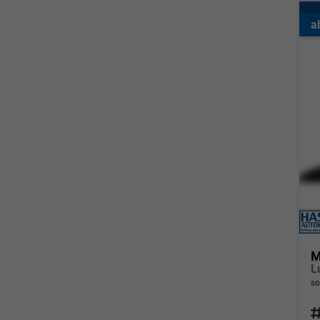
a
M
so
Fahrz