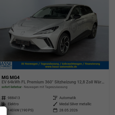
MG MG4
EV 64kWh FL Premium 360° Sitzheizung 12,8 Zoll Wärmepumpe
sofort lieferbar
Neuwagen mit Tageszulassung
Fahrzeugnr.
988413
Getriebe
Automatik
Kraftstoff
Elektro
Außenfarbe
Medal Silver metallic
Leistung
140 kW (190 PS)
28.05.2026