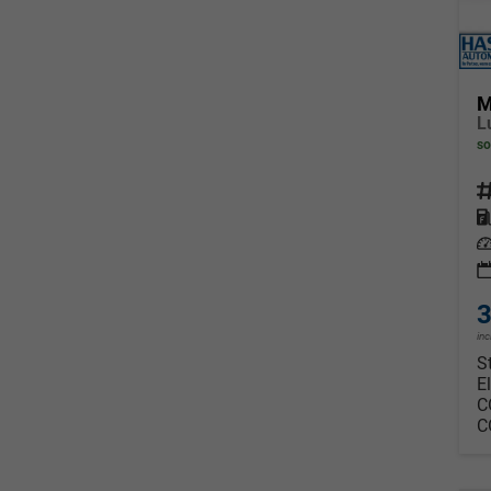
M
so
Fahrz
Kraf
Leis
3
in
S
E
C
C