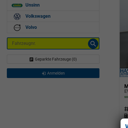
Unsinn
Volkswagen
Volvo
Fahrzeugnr.
Geparkte Fahrzeuge (
0
)
Anmelden
M
so
Fahrz
Kraf
Leis