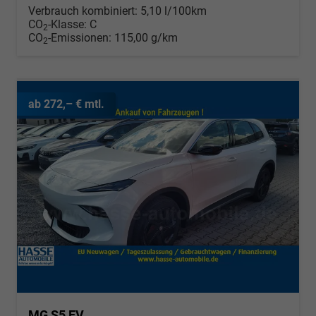
Verbrauch kombiniert:
5,10 l/100km
CO
-Klasse:
C
2
CO
-Emissionen:
115,00 g/km
2
ab 272,– € mtl.
MG S5 EV