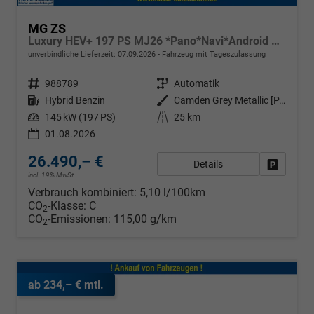
MG ZS
Luxury HEV+ 197 PS MJ26 *Pano*Navi*Android Auto*SHZ*360°*Kunstleder*Klimaauto*ACC
unverbindliche Lieferzeit:
07.09.2026
Fahrzeug mit Tageszulassung
Fahrzeugnr.
988789
Getriebe
Automatik
Kraftstoff
Hybrid Benzin
Außenfarbe
Camden Grey Metallic [PAG]
Leistung
145 kW (197 PS)
Kilometerstand
25 km
01.08.2026
26.490,– €
Details
Fahrzeug
incl. 19% MwSt.
Verbrauch kombiniert:
5,10 l/100km
CO
-Klasse:
C
2
CO
-Emissionen:
115,00 g/km
2
ab 234,– € mtl.