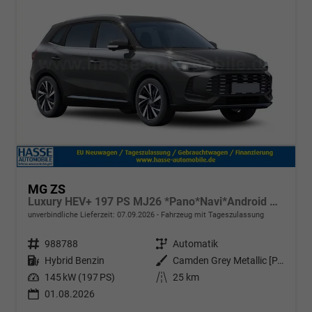
MG ZS
Luxury HEV+ 197 PS MJ26 *Pano*Navi*Android Auto*SHZ*360°*Kunstleder*Klimaauto*ACC
unverbindliche Lieferzeit:
07.09.2026
Fahrzeug mit Tageszulassung
Fahrzeugnr.
988788
Getriebe
Automatik
Kraftstoff
Hybrid Benzin
Außenfarbe
Camden Grey Metallic [PAG]
Leistung
145 kW (197 PS)
Kilometerstand
25 km
01.08.2026