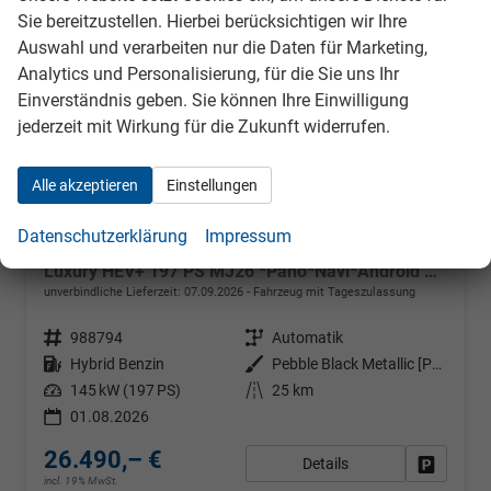
Sie bereitzustellen. Hierbei berücksichtigen wir Ihre
Auswahl und verarbeiten nur die Daten für Marketing,
Analytics und Personalisierung, für die Sie uns Ihr
Einverständnis geben. Sie können Ihre Einwilligung
jederzeit mit Wirkung für die Zukunft widerrufen.
Alle akzeptieren
Einstellungen
Datenschutzerklärung
Impressum
MG ZS
Luxury HEV+ 197 PS MJ26 *Pano*Navi*Android Auto*SHZ*360°*Kunstleder*Klimaauto*ACC
unverbindliche Lieferzeit:
07.09.2026
Fahrzeug mit Tageszulassung
Fahrzeugnr.
988794
Getriebe
Automatik
Kraftstoff
Hybrid Benzin
Außenfarbe
Pebble Black Metallic [PBC]
Leistung
145 kW (197 PS)
Kilometerstand
25 km
01.08.2026
26.490,– €
Details
Fahrzeug
incl. 19% MwSt.