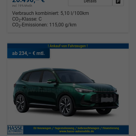
Details
Fahrzeug
incl. 19% MwSt.
Verbrauch kombiniert:
5,10 l/100km
CO
-Klasse:
C
2
CO
-Emissionen:
115,00 g/km
2
ab 234,– € mtl.