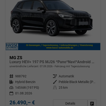
MG ZS
Luxury HEV+ 197 PS MJ26 *Pano*Navi*Android Auto*SHZ*360°*Kunstleder*Klimaauto*ACC
unverbindliche Lieferzeit:
07.09.2026
Fahrzeug mit Tageszulassung
Fahrzeugnr.
988792
Getriebe
Automatik
Kraftstoff
Hybrid Benzin
Außenfarbe
Pebble Black Metallic [PBC]
Leistung
145 kW (197 PS)
Kilometerstand
25 km
01.08.2026
26.490,– €
Details
Fahrzeug