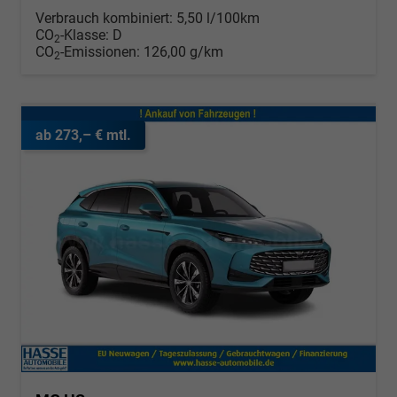
Verbrauch kombiniert:
5,50 l/100km
CO
-Klasse:
D
2
CO
-Emissionen:
126,00 g/km
2
ab 273,– € mtl.