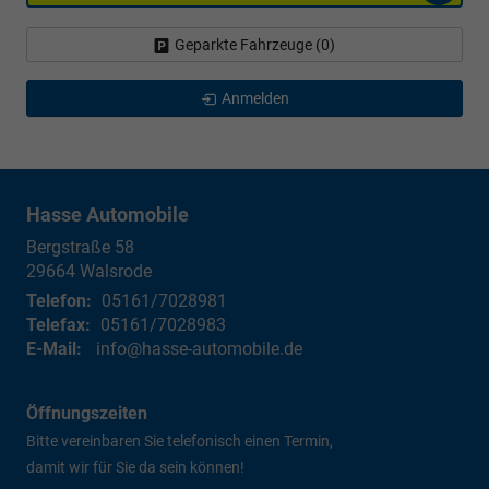
Geparkte Fahrzeuge (
0
)
Anmelden
Hasse Automobile
Bergstraße 58
29664
Walsrode
Telefon:
05161/7028981
Telefax:
05161/7028983
E-Mail:
info@hasse-automobile.de
Öffnungszeiten
Bitte vereinbaren Sie telefonisch einen Termin,
damit wir für Sie da sein können!