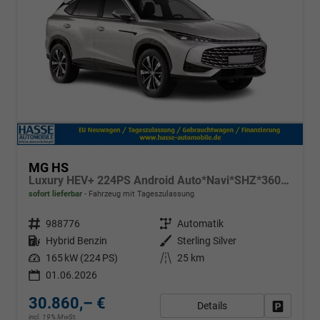
MG HS
Luxury HEV+ 224PS Android Auto*Navi*SHZ*360° Kamera*Keyless*Leder*E-Heck/PDC v/h*
sofort lieferbar
Fahrzeug mit Tageszulassung
Fahrzeugnr.
988776
Getriebe
Automatik
Kraftstoff
Hybrid Benzin
Außenfarbe
Sterling Silver
Leistung
165 kW (224 PS)
Kilometerstand
25 km
01.06.2026
30.860,– €
Details
Fahrzeug
incl. 19% MwSt.