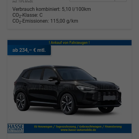
incl. 19% MwSt.
Verbrauch kombiniert:
5,10 l/100km
CO
-Klasse:
C
2
CO
-Emissionen:
115,00 g/km
2
ab 234,– € mtl.