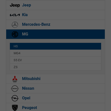
Jeep
Kia
Mercedes-Benz
MG
HS
MG4
S5 EV
ZS
Mitsubishi
Nissan
Opel
Peugeot