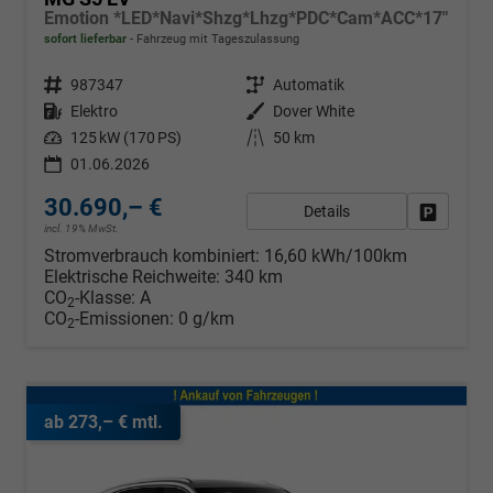
Emotion *LED*Navi*Shzg*Lhzg*PDC*Cam*ACC*17"
sofort lieferbar
Fahrzeug mit Tageszulassung
Fahrzeugnr.
987347
Getriebe
Automatik
Kraftstoff
Elektro
Außenfarbe
Dover White
Leistung
125 kW (170 PS)
Kilometerstand
50 km
01.06.2026
30.690,– €
Details
Fahrzeug
incl. 19% MwSt.
Stromverbrauch kombiniert:
16,60 kWh/100km
Elektrische Reichweite:
340 km
CO
-Klasse:
A
2
CO
-Emissionen:
0 g/km
2
ab 273,– € mtl.