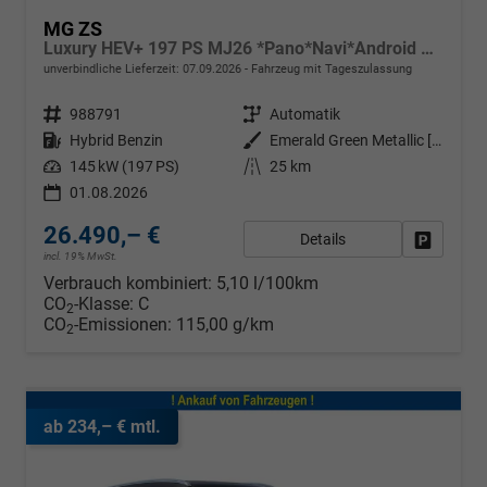
MG ZS
Luxury HEV+ 197 PS MJ26 *Pano*Navi*Android Auto*SHZ*360°*Kunstleder*Klimaauto*ACC
unverbindliche Lieferzeit:
07.09.2026
Fahrzeug mit Tageszulassung
Fahrzeugnr.
988791
Getriebe
Automatik
Kraftstoff
Hybrid Benzin
Außenfarbe
Emerald Green Metallic [GJY]
Leistung
145 kW (197 PS)
Kilometerstand
25 km
01.08.2026
26.490,– €
Details
Fahrzeug
incl. 19% MwSt.
Verbrauch kombiniert:
5,10 l/100km
CO
-Klasse:
C
2
CO
-Emissionen:
115,00 g/km
2
ab 234,– € mtl.