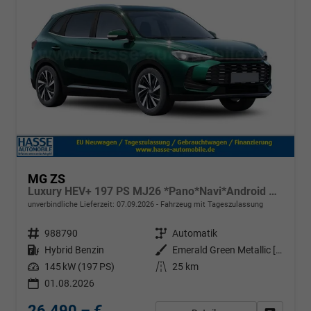
MG ZS
Luxury HEV+ 197 PS MJ26 *Pano*Navi*Android Auto*SHZ*360°*Kunstleder*Klimaauto*ACC
unverbindliche Lieferzeit:
07.09.2026
Fahrzeug mit Tageszulassung
Fahrzeugnr.
988790
Getriebe
Automatik
Kraftstoff
Hybrid Benzin
Außenfarbe
Emerald Green Metallic [GJY]
Leistung
145 kW (197 PS)
Kilometerstand
25 km
01.08.2026
26.490,– €