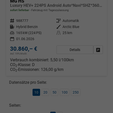
MG HS
Luxury HEV+ 224PS Android Auto*Navi*SHZ*360° Kamera*Keyless*Leder*E-Heck/PDC v/h*
sofort lieferbar
Fahrzeug mit Tageszulassung
Fahrzeugnr.
988777
Getriebe
Automatik
Kraftstoff
Hybrid Benzin
Außenfarbe
Arctic Blue
Leistung
165 kW (224 PS)
Kilometerstand
25 km
01.06.2026
30.860,– €
Details
Fahrzeug
incl. 19% MwSt.
Verbrauch kombiniert:
5,50 l/100km
CO
-Klasse:
D
2
CO
-Emissionen:
126,00 g/km
2
Datensätze pro Seite:
10
20
50
100
250
Seiten: