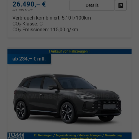
26.490,– €
Details
Fahrzeug
incl. 19% MwSt.
Verbrauch kombiniert:
5,10 l/100km
CO
-Klasse:
C
2
CO
-Emissionen:
115,00 g/km
2
ab 234,– € mtl.