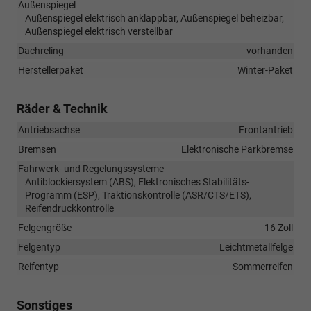
Außenspiegel
Außenspiegel elektrisch anklappbar, Außenspiegel beheizbar,
Außenspiegel elektrisch verstellbar
Dachreling
vorhanden
Herstellerpaket
Winter-Paket
Räder & Technik
Antriebsachse
Frontantrieb
Bremsen
Elektronische Parkbremse
Fahrwerk- und Regelungssysteme
Antiblockiersystem (ABS), Elektronisches Stabilitäts-
Programm (ESP), Traktionskontrolle (ASR/CTS/ETS),
Reifendruckkontrolle
Felgengröße
16 Zoll
Felgentyp
Leichtmetallfelge
Reifentyp
Sommerreifen
Sonstiges