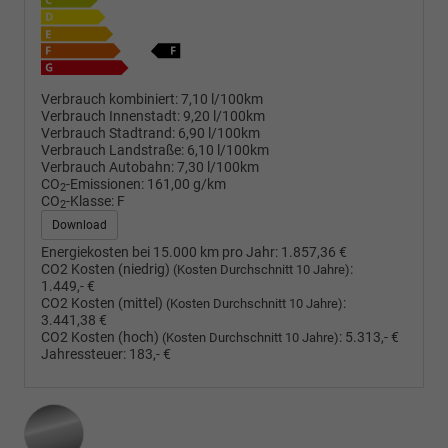
Verbrauch kombiniert:
7,10 l/100km
Verbrauch Innenstadt:
9,20 l/100km
Verbrauch Stadtrand:
6,90 l/100km
Verbrauch Landstraße:
6,10 l/100km
Verbrauch Autobahn:
7,30 l/100km
CO
-Emissionen:
161,00 g/km
2
CO
-Klasse:
F
2
Download
Energiekosten bei 15.000 km pro Jahr:
1.857,36 €
CO2 Kosten (niedrig)
:
(Kosten Durchschnitt 10 Jahre)
1.449,- €
CO2 Kosten (mittel)
:
(Kosten Durchschnitt 10 Jahre)
3.441,38 €
CO2 Kosten (hoch)
:
5.313,- €
(Kosten Durchschnitt 10 Jahre)
Jahressteuer:
183,- €