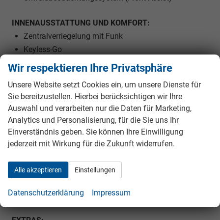
INNENAUSSTATTUNG UND KOMFORT:
Zentralverriegelung mit Funk
Keyless-Go
Außenspiegel elektrisch verstellbar
Wir respektieren Ihre Privatsphäre
Außenspiegel beheizbar
Unsere Website setzt Cookies ein, um unsere Dienste für
Außenspiegel elektrisch anklappbar
Sie bereitzustellen. Hierbei berücksichtigen wir Ihre
Elektrische Fensterheber vorne und hinten
Auswahl und verarbeiten nur die Daten für Marketing,
Polsterstoff
Analytics und Personalisierung, für die Sie uns Ihr
Vordersitze höhenverstellbar
Einverständnis geben. Sie können Ihre Einwilligung
Armlehnen vorne und hinten
jederzeit mit Wirkung für die Zukunft widerrufen.
Kindersitzvorbereitung (ISOFIX)
Rücksitzbank teilbar
Alle akzeptieren
Einstellungen
Lenkrad höhenverstellbar
Datenschutzerklärung
Impressum
Lenkradheizung