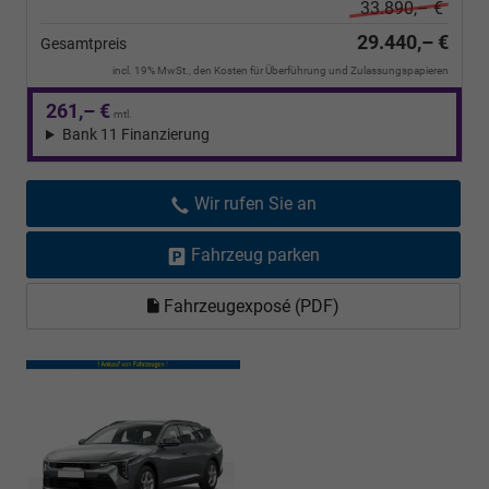
33.890,– €
29.440,– €
Gesamtpreis
incl. 19% MwSt., den Kosten für Überführung und Zulassungspapieren
261,– €
mtl.
Bank 11 Finanzierung
Wir rufen Sie an
Fahrzeug parken
Fahrzeugexposé (PDF)