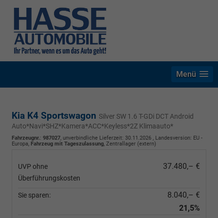
Menü
Kia K4 Sportswagon
Silver SW 1.6 T-GDi DCT Android
Auto*Navi*SHZ*Kamera*ACC*Keyless*2Z Klimaauto*
Fahrzeugnr.
:
987027
, unverbindliche Lieferzeit:
30.11.2026
, Landesversion: EU -
Europa,
Fahrzeug mit Tageszulassung
, Zentrallager (extern)
37.480,– €
UVP ohne
Überführungskosten
8.040,– €
Sie sparen:
21,5%