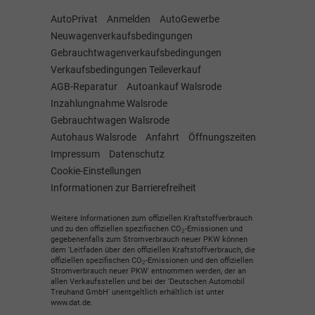
AutoPrivat
Anmelden
AutoGewerbe
Neuwagenverkaufsbedingungen
Gebrauchtwagenverkaufsbedingungen
Verkaufsbedingungen Teileverkauf
AGB-Reparatur
Autoankauf Walsrode
Inzahlungnahme Walsrode
Gebrauchtwagen Walsrode
Autohaus Walsrode
Anfahrt
Öffnungszeiten
Impressum
Datenschutz
Cookie-Einstellungen
Informationen zur Barrierefreiheit
Weitere Informationen zum offiziellen Kraftstoffverbrauch
und zu den offiziellen spezifischen CO
-Emissionen und
2
gegebenenfalls zum Stromverbrauch neuer PKW können
dem 'Leitfaden über den offiziellen Kraftstoffverbrauch, die
offiziellen spezifischen CO
-Emissionen und den offiziellen
2
Stromverbrauch neuer PKW' entnommen werden, der an
allen Verkaufsstellen und bei der 'Deutschen Automobil
Treuhand GmbH' unentgeltlich erhältlich ist unter
www.dat.de.