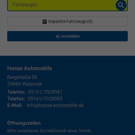
Fahrzeugnr.
Geparkte Fahrzeuge (
0
)
Anmelden
Hasse Automobile
Bergstraße 58
29664
Walsrode
Telefon:
05161/7028981
Telefax:
05161/7028983
E-Mail:
info@hasse-automobile.de
Öffnungszeiten
Bitte vereinbaren Sie telefonisch einen Termin,