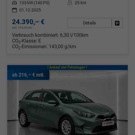
Leistung
103 kW (140 PS)
Kilometerstand
25 km
01.12.2025
24.390,– €
Details
Fahrzeug
incl. 19% MwSt.
Verbrauch kombiniert:
6,30 l/100km
CO
-Klasse:
E
2
CO
-Emissionen:
143,00 g/km
2
ab 216,– € mtl.