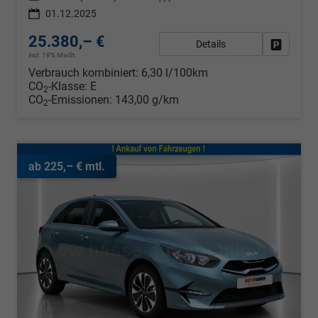
01.12.2025
25.380,– €
Details
Fahrzeug
incl. 19% MwSt.
Verbrauch kombiniert:
6,30 l/100km
CO
-Klasse:
E
2
CO
-Emissionen:
143,00 g/km
2
ab 225,– € mtl.