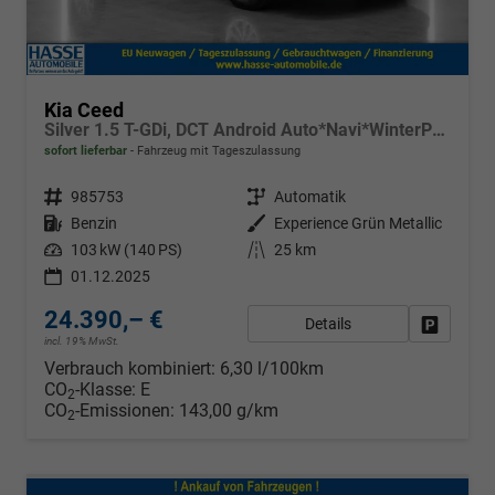
Kia Ceed
Silver 1.5 T-GDi, DCT Android Auto*Navi*WinterPak*Kamera*Klima*PDC hinten
sofort lieferbar
Fahrzeug mit Tageszulassung
Fahrzeugnr.
985753
Getriebe
Automatik
Kraftstoff
Benzin
Außenfarbe
Experience Grün Metallic
Leistung
103 kW (140 PS)
Kilometerstand
25 km
01.12.2025
24.390,– €
Details
Fahrzeug
incl. 19% MwSt.
Verbrauch kombiniert:
6,30 l/100km
CO
-Klasse:
E
2
CO
-Emissionen:
143,00 g/km
2