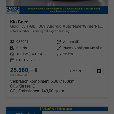
Kia Ceed
Gold 1.5 T-GDi, DCT Android Auto*Navi*WinterPak*Klimaauto*16"*Kamera*PrivacyGlas*
sofort lieferbar
Fahrzeug mit Tageszulassung
Fahrzeugnr.
985901
Getriebe
Automatik
Kraftstoff
Benzin
Außenfarbe
Yucca Stahlgrau Metallic
Leistung
103 kW (140 PS)
Kilometerstand
25 km
01.01.2026
25.380,– €
Details
Fahrzeug
incl. 19% MwSt.
Verbrauch kombiniert:
6,30 l/100km
CO
-Klasse:
E
2
CO
-Emissionen:
143,00 g/km
2