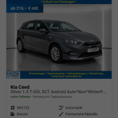
ab 216,– € mtl.
Kia Ceed
Silver 1.5 T-GDi, DCT Android Auto*Navi*WinterPak*Kamera*Klima*PDC hinten
sofort lieferbar
Fahrzeug mit Tageszulassung
Fahrzeugnr.
985752
Getriebe
Automatik
Kraftstoff
Benzin
Außenfarbe
Pentametal Metallic