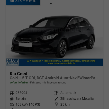
ab 225,– € mtl.
Kia Ceed
Gold 1.5 T-GDi, DCT Android Auto*Navi*WinterPak*Klimaauto*16"*Kamera*PrivacyGlas*
sofort lieferbar
Fahrzeug mit Tageszulassung
Fahrzeugnr.
985904
Getriebe
Automatik
Kraftstoff
Benzin
Außenfarbe
Zilinaschwarz Metallic
Leistung
103 kW (140 PS)
Kilometerstand
25 km