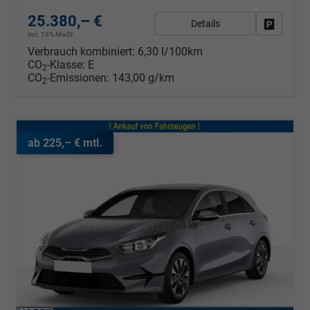
25.380,– €
Details
Fahrzeug
incl. 19% MwSt.
Verbrauch kombiniert:
6,30 l/100km
CO
-Klasse:
E
2
CO
-Emissionen:
143,00 g/km
2
ab 225,– € mtl.