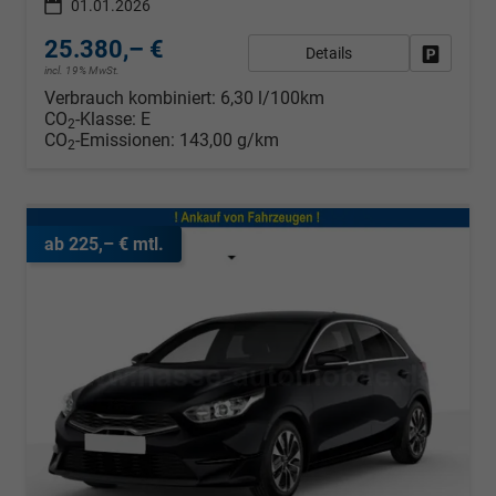
01.01.2026
25.380,– €
Details
Fahrzeug
incl. 19% MwSt.
Verbrauch kombiniert:
6,30 l/100km
CO
-Klasse:
E
2
CO
-Emissionen:
143,00 g/km
2
ab 225,– € mtl.