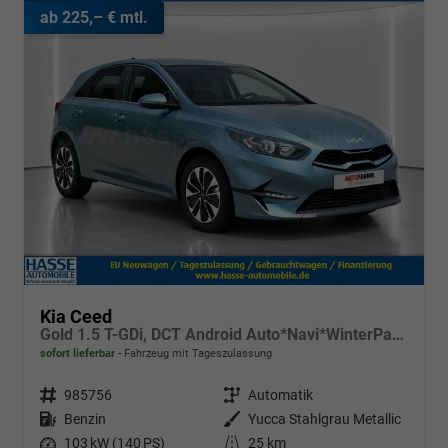
ab 225,– € mtl.
Kia Ceed
Gold 1.5 T-GDi, DCT Android Auto*Navi*WinterPak*Klimaauto*16"*Kamera*PrivacyGlas*
sofort lieferbar
Fahrzeug mit Tageszulassung
Fahrzeugnr.
985756
Getriebe
Automatik
Kraftstoff
Benzin
Außenfarbe
Yucca Stahlgrau Metallic
Leistung
103 kW (140 PS)
Kilometerstand
25 km