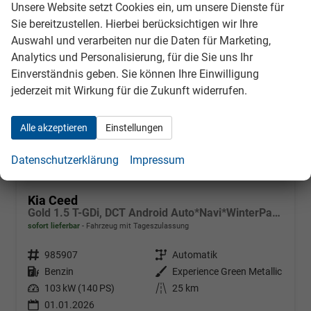
Unsere Website setzt Cookies ein, um unsere Dienste für
Sie bereitzustellen. Hierbei berücksichtigen wir Ihre
Auswahl und verarbeiten nur die Daten für Marketing,
Analytics und Personalisierung, für die Sie uns Ihr
Einverständnis geben. Sie können Ihre Einwilligung
jederzeit mit Wirkung für die Zukunft widerrufen.
Alle akzeptieren
Einstellungen
Datenschutzerklärung
Impressum
Kia Ceed
Gold 1.5 T-GDi, DCT Android Auto*Navi*WinterPak*Klimaauto*16"*Kamera*PrivacyGlas*
sofort lieferbar
Fahrzeug mit Tageszulassung
Fahrzeugnr.
985907
Getriebe
Automatik
Kraftstoff
Benzin
Außenfarbe
Experience Green Metallic
Leistung
103 kW (140 PS)
Kilometerstand
25 km
01.01.2026