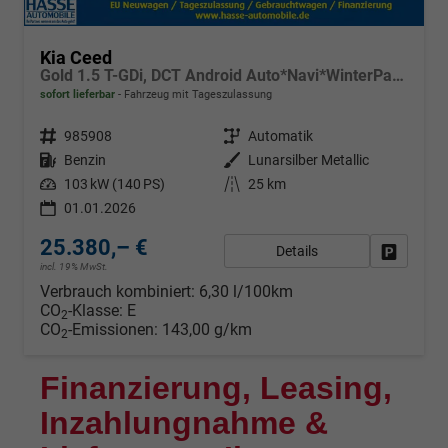
Kia Ceed
Gold 1.5 T-GDi, DCT Android Auto*Navi*WinterPak*Klimaauto*16"*Kamera*PrivacyGlas*
sofort lieferbar
Fahrzeug mit Tageszulassung
Fahrzeugnr.
985908
Getriebe
Automatik
Kraftstoff
Benzin
Außenfarbe
Lunarsilber Metallic
Leistung
103 kW (140 PS)
Kilometerstand
25 km
01.01.2026
25.380,– €
Details
Fahrzeug
incl. 19% MwSt.
Verbrauch kombiniert:
6,30 l/100km
CO
-Klasse:
E
2
CO
-Emissionen:
143,00 g/km
2
Finanzierung, Leasing,
Inzahlungnahme &