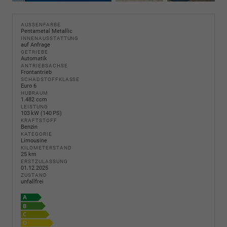
AUSSENFARBE
Pentametal Metallic
INNENAUSSTATTUNG
auf Anfrage
GETRIEBE
Automatik
ANTRIEBSACHSE
Frontantrieb
SCHADSTOFFKLASSE
Euro 6
HUBRAUM
1.482 ccm
LEISTUNG
103 kW (140 PS)
KRAFTSTOFF
Benzin
KATEGORIE
Limousine
KILOMETERSTAND
25 km
ERSTZULASSUNG
01.12.2025
ZUSTAND
unfallfrei