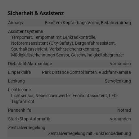
Sicherheit & Assistenz
Airbags
Fenster-/Kopfairbags Vorne, Beifahrerairbag
Assistenzsysteme
Tempomat, Tempomat mit Lenkradkontrolle,
Notbremsassistent (City-Safety), Berganfahrassistent,
Spurhalteassistent, Verkehrzeichenerkennung,
Müdigkeitserkennungs-Sensor, Geschwindigkeitsbegrenzer
Diebstahl-Alarmanlage
vorhanden
Einparkhilfe
Park Distance Control hinten, Rückfahrkamera
Lenkung
Servolenkung
Lichttechnik
Lichtsensor, Nebelscheinwerfer, Fernlichtassistent, LED-
Tagfahrlicht
Pannenhilfe
Notrad
Start/Stop-Automatik
vorhanden
Zentralverriegelung
Zentralverriegelung mit Funkfernbedienung