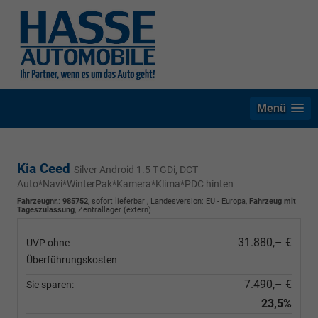
Menü
Kia Ceed
Silver Android 1.5 T-GDi, DCT
Auto*Navi*WinterPak*Kamera*Klima*PDC hinten
Fahrzeugnr.
:
985752
,
sofort lieferbar
, Landesversion: EU - Europa,
Fahrzeug mit
Tageszulassung
, Zentrallager (extern)
31.880,– €
UVP ohne
Überführungskosten
7.490,– €
Sie sparen:
23,5%