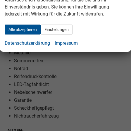
Lenkrad höhenverstellbar
Einverständnis geben. Sie können Ihre Einwilligung
jederzeit mit Wirkung für die Zukunft widerrufen.
Lenkradheizung
EXTRAS:
Alle akzeptieren
Einstellungen
Doppelter Laderaumboden
Datenschutzerklärung
Impressum
Variabler Ladeboden
Metallic
Sommerreifen
Notrad
Reifendruckkontrolle
LED-Tagfahrlicht
Nebelscheinwerfer
Garantie
Scheckheftgepflegt
Nichtraucherfahrzeug
AUßEN: