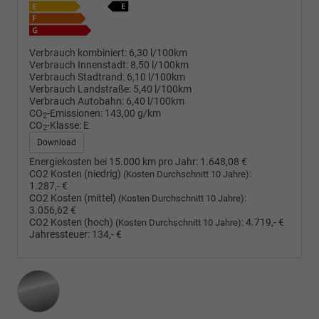
Verbrauch kombiniert:
6,30 l/100km
Verbrauch Innenstadt:
8,50 l/100km
Verbrauch Stadtrand:
6,10 l/100km
Verbrauch Landstraße:
5,40 l/100km
Verbrauch Autobahn:
6,40 l/100km
CO
-Emissionen:
143,00 g/km
2
CO
-Klasse:
E
2
Download
Energiekosten bei 15.000 km pro Jahr:
1.648,08 €
CO2 Kosten (niedrig)
:
(Kosten Durchschnitt 10 Jahre)
1.287,- €
CO2 Kosten (mittel)
:
(Kosten Durchschnitt 10 Jahre)
3.056,62 €
CO2 Kosten (hoch)
:
4.719,- €
(Kosten Durchschnitt 10 Jahre)
Jahressteuer:
134,- €