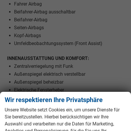
Fahrer Airbag
Beifahrer-Airbag ausschaltbar
Beifahrer-Airbag
Seiten-Airbags
Kopf-Airbags
Umfeldbeobachtungssystem (Front Assist)
INNENAUSSTATTUNG UND KOMFORT:
Zentralverriegelung mit Funk
Außenspiegel elektrisch verstellbar
Außenspiegel beheizbar
Elektrische Fensterheber
Polsterstoff
Wir respektieren Ihre Privatsphäre
Fahrersitz höhenverstellbar
Unsere Website setzt Cookies ein, um unsere Dienste für
Armlehnen vorne
Sie bereitzustellen. Hierbei berücksichtigen wir Ihre
Kindersitzvorbereitung (ISOFIX)
Auswahl und verarbeiten nur die Daten für Marketing,
Rücksitzbank teilbar
Analytics und Personalisierung, für die Sie uns Ihr